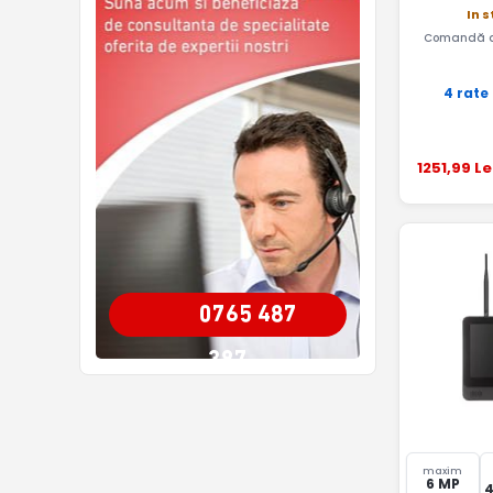
In s
Comandă a
4 rate
1251
,99
Le
0765 487
387
maxim
6 MP