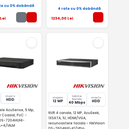
te cu 0% dobândă
4 rate cu 0% dobândă
Lei
1234
,00
Lei
max 1 x
latime
maxim
max 1 x
HDD
banda
12 MP
HDD
40 Mbps
ele AcuSense, 5 Mp,
NVR 4 canale, 12 MP, AcuSeek,
 Coaxial, PoC -
1XSATA, 1U, HDMI/VGA,
 IDS-7204HUHI-
recunoastere faciala - HikVision
A+4/1ALM
DS-7604NXI-K1/VPro