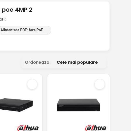
a poe 4MP 2
ii:
Alimentare POE: fara PoE
Ordoneaza:
Cele mai populare