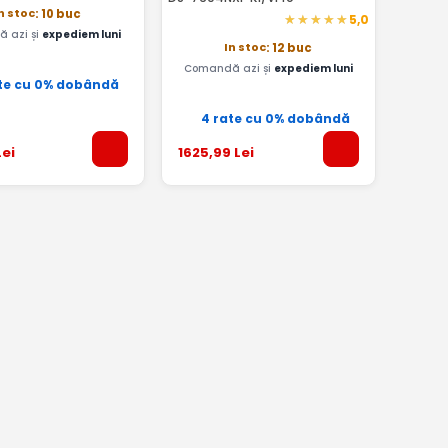
n stoc
: 10 buc
5,0
 azi și
expediem luni
In stoc
: 12 buc
Comandă azi și
expediem luni
te cu 0% dobândă
4 rate cu 0% dobândă
ei
1625
,99
Lei