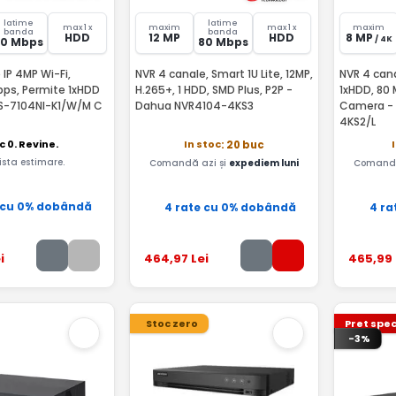
latime
latime
max 1 x
maxim
max 1 x
maxim
banda
banda
HDD
12 MP
HDD
8 MP
/ 4K
50 Mbps
80 Mbps
 IP 4MP Wi-Fi,
NVR 4 canale, Smart 1U Lite, 12MP,
NVR 4 cana
bps, Permite 1xHDD
H.265+, 1 HDD, SMD Plus, P2P -
1xHDD, 80 
DS-7104NI-K1/W/M C
Dahua NVR4104-4KS3
Camera -
4KS2/L
c 0. Revine.
In stoc
: 20 buc
ista estimare.
Comandă azi și
expediem luni
Comandă
 cu 0% dobândă
4 rate cu 0% dobândă
4 ra
i
464
,97
Lei
465
,99
Stoc zero
Pret spec
-3%