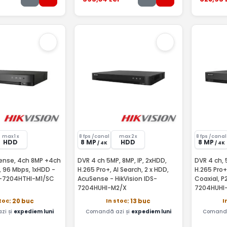
max 1 x
8 fps /canal
max 2 x
8 fps /canal
HDD
8 MP
HDD
8 MP
/ 4K
/ 4K
ense, 4ch 8MP +4ch
DVR 4 ch 5MP, 8MP, IP, 2xHDD,
DVR 4 ch, 
, 96 Mbps, 1xHDD -
H.265 Pro+, AI Search, 2 x HDD,
H.265 Pro+, AcuSense, Au
DS-7204HTHI-M1/SC
AcuSense - HikVision IDS-
Coaxial, P
7204HUHI-M2/X
7204HUHI
stoc
In stoc
I
: 20 buc
: 13 buc
zi și
expediem luni
Comandă azi și
expediem luni
Comandă