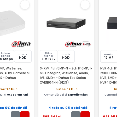
latime
10 fps
max 1 x
max 1 x
maxim
banda
/canal
HDD
HDD
12 MP
80 Mbps
5 MP
Lite
6MP, WizSense,
S-XVR 4ch 5MP-N + 2ch IP 6MP, 1x
NVR 4ch IP
s, AI by Camere si
SSD integrat, WizSense, Audio,
1xHDD, 80M
VS - Dahua
IVS, SMD+ - Dahua Eco Series
NVR, SMD+
XVR1B04H-I(512G)
NVR4104HS
stoc
In stoc
I
: 70 buc
: 12 buc
zi și
expediem luni
Comandă azi și
expediem luni
Comandă
 cu 0% dobândă
4 rate cu 0% dobândă
4 ra
595
,34
Lei
628
,95