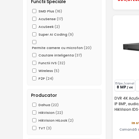
Functii Speciale
SMD Plus
(16)
AcuSense
(17)
AcuSeek
(2)
Super AI Coding
(9)
Permite camere cu microfon
(20)
Cautare inteligenta
(37)
Functii IVS
(32)
Wireless
(5)
P2P
(24)
15 fps /canal
8 MP
/ 4K
Producator
DVR 4K AcuS
IP 8MP, audio
Dahua
(22)
HikVision I
HikVision
(22)
HikVision HiLook
(2)
In 
TVT
(3)
Comandă a