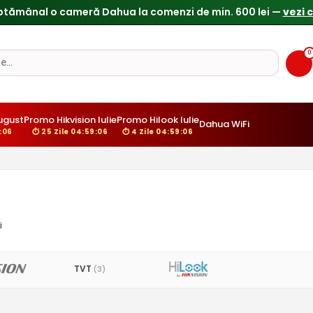
ptămânal o cameră Dahua la comenzi de min. 600 lei —
vezi 
0
ugust
Promo Hikvision Iulie
Promo Hilook Iulie
Dahua WiFi
:05
⏱ 25 Zile 04:59:05
⏱ 4 Zile 04:59:05
i
TVT
(3)