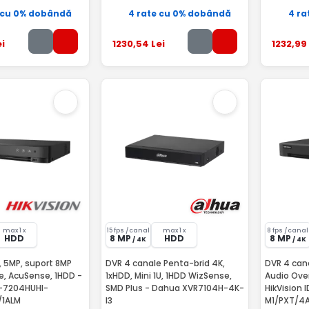
 cu 0% dobândă
4 rate cu 0% dobândă
4 ra
i
1230
,54
Lei
1232
,99
max 1 x
15 fps /canal
max 1 x
8 fps /canal
HDD
8 MP
HDD
8 MP
/ 4K
/ 4K
 5MP, suport 8MP
DVR 4 canale Penta-brid 4K,
DVR 4 can
HDD -
1xHDD, Mini 1U, 1HDD WizSense,
Audio Over
S-7204HUHI-
SMD Plus - Dahua XVR7104H-4K-
HikVision
/1ALM
I3
M1/PXT/4