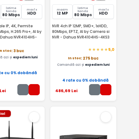
latime
latime
max 1 x
maxim
max 1 x
banda
banda
HDD
12 MP
HDD
80 Mbps
80 Mbps
le IP, 4K, Permite
NVR 4ch IP 12MP, SMD+, 1xHDD,
Mbps, H.265 Pro+, AI by
80Mbps, EPTZ, AI by Camera si
 Dahua NVR4104HS-
NVR - Dahua NVR4104HS-4KS3
5,0
In stoc
: 3 buc
 azi și
expediem luni
In stoc
: 275 buc
Comandă azi și
expediem luni
te cu 0% dobândă
4 rate cu 0% dobândă
Lei
486
,69
Lei
ial