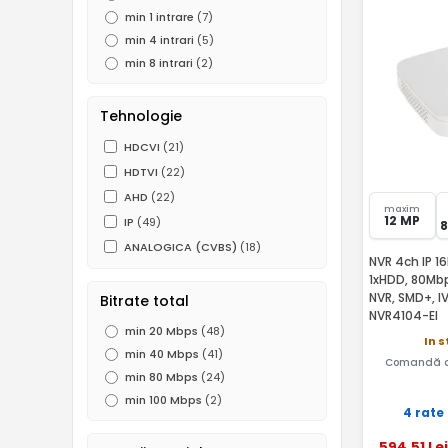
min 1 intrare
(7)
min 4 intrari
(5)
min 8 intrari
(2)
Tehnologie
HDCVI
(21)
HDTVI
(22)
AHD
(22)
maxim
12 MP
IP
(49)
ANALOGICA (CVBS)
(18)
NVR 4ch IP 1
1xHDD, 80Mbp
NVR, SMD+, I
Bitrate total
NVR4104-EI
min 20 Mbps
(48)
In 
min 40 Mbps
(41)
Comandă a
min 80 Mbps
(24)
min 100 Mbps
(2)
4 rate
594
,51
Lei