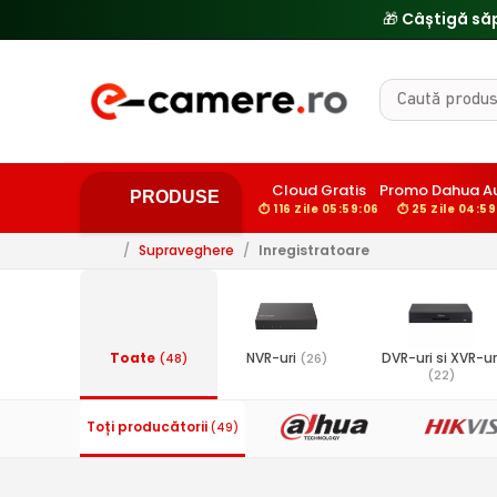
🎁 Câștigă să
Cloud Gratis
Promo Dahua A
PRODUSE
⏱ 116 Zile 05:59:05
⏱ 25 Zile 04:59
/
Supraveghere
/
Inregistratoare
Toate
NVR-uri
DVR-uri si XVR-ur
(48)
(26)
(22)
Toți producătorii
(49)