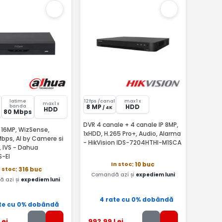
latime
12 fps /canal
max 1 x
max 1 x
8 MP
HDD
banda
/ 4K
HDD
80 Mbps
DVR 4 canale + 4 canale IP 8MP,
 16MP, WizSense,
1xHDD, H.265 Pro+, Audio, Alarma
bps, AI by Camere si
- HikVision IDS-7204HTHI-M1SCA
, IVS - Dahua
-EI
In stoc
: 10 buc
n stoc
: 316 buc
Comandă azi și
expediem luni
 azi și
expediem luni
4 rate cu 0% dobândă
te cu 0% dobândă
Lei
992
,99
Lei