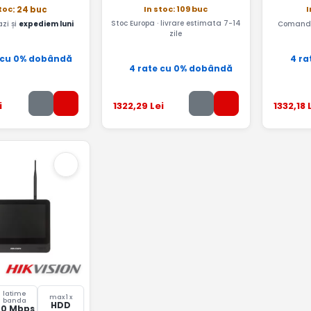
In stoc: 109 buc
toc
I
: 24 buc
Stoc Europa · livrare estimata 7-14
zi și
expediem luni
Comandă
zile
 cu 0% dobândă
4 ra
4 rate cu 0% dobândă
i
1322
,29
Lei
1332
,18
L
latime
max 1 x
banda
HDD
40 Mbps