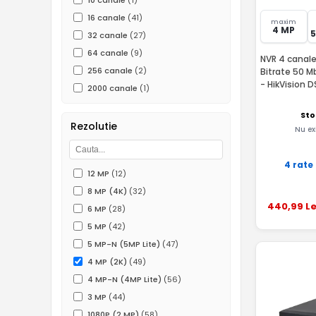
10 canale
(1)
16 canale
(41)
maxim
4 MP
32 canale
(27)
64 canale
(9)
NVR 4 canale
256 canale
(2)
Bitrate 50 M
- HikVision 
2000 canale
(1)
Sto
Rezolutie
Nu ex
4 rate
12 MP
(12)
8 MP (4K)
(32)
440
,99
Le
6 MP
(28)
5 MP
(42)
5 MP-N (5MP Lite)
(47)
4 MP (2K)
(49)
4 MP-N (4MP Lite)
(56)
3 MP
(44)
1080P (2 MP)
(58)