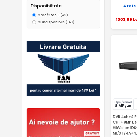
Disponibiltate
4 rate
Stoc/Stoc 0
(49)
1003
,99
Le
Si indisponibile
(148)
8 fps /canal
8 MP
/ 4K
DVR 4ch+4IP,
CH1 + 8MP Lite, AcuSense, 1
HikVision ID
M1/XT/4A+4