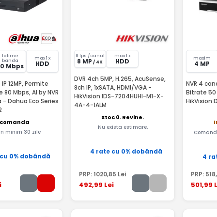
latime
8 fps /canal
max 1 x
max 1 x
maxim
8 MP
HDD
banda
/ 4K
HDD
4 MP
80 Mbps
DVR 4ch 5MP, H.265, AcuSense,
 IP 12MP, Permite
NVR 4 cana
8ch IP, 1xSATA, HDMI/VGA -
e 80 Mbps, AI by NVR
Bitrate 50
HikVision IDS-7204HUHI-M1-X-
 - Dahua Eco Series
HikVision
4A-4-1ALM
2
Stoc 0. Revine.
 comanda
I
Nu exista estimare.
 in minim 30 zile
Comandă
4 rate cu 0% dobândă
 cu 0% dobândă
4 ra
PRP:
1020
,85
Lei
PRP:
518
i
492
,99
Lei
501
,99
L