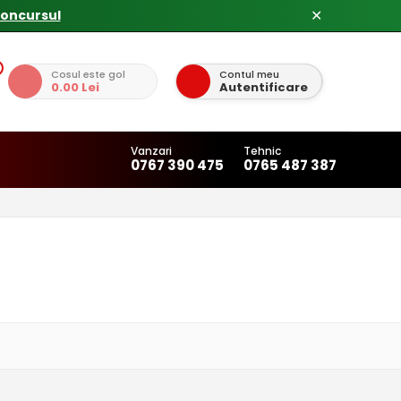
concursul
✕
Cosul este gol
Contul meu
0.00 Lei
Autentificare
Vanzari
Tehnic
0767 390 475
0765 487 387