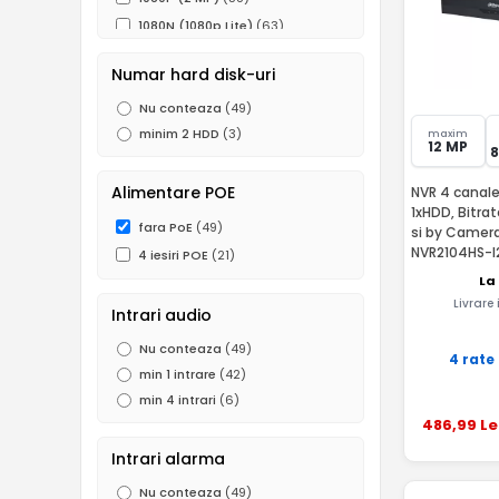
1080N (1080p Lite)
(63)
960P (1.3 MP)
(20)
Numar hard disk-uri
720P (1MP)
(52)
Nu conteaza
(49)
960H (0.5 MP)
(37)
minim 2 HDD
(3)
maxim
D1
(2)
12 MP
Alimentare POE
NVR 4 canale
1xHDD, Bitrat
fara PoE
(49)
si by Camera
NVR2104HS-I
4 iesiri POE
(21)
La
Livrare
Intrari audio
Nu conteaza
(49)
4 rate
min 1 intrare
(42)
min 4 intrari
(6)
486
,99
Le
Intrari alarma
Nu conteaza
(49)