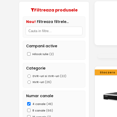
Filtreaza produsele
Nou!
Filtreaza filtrele...
Campanii active
Hilook Iulie
(2)
Categorie
Stoc zero
DVR-uri si XVR-uri
(22)
NVR-uri
(26)
Numar canale
4 canale
(49)
8 canale
(66)