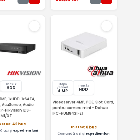
max 1 x
25 fps
max 1 x
HDD
/canal
HDD
4 MP
5MP, 1xHDD, 1xSATA,
Videoserver 4MP, POE, Slot Card,
dio
pentru camere mini - Dahua
2P-HikVision IDS-
IPC-HUM8431-E1
-M1/XT
n stoc
: 42 buc
In stoc
: 6 buc
 azi și
expediem luni
Comandă azi și
expediem luni