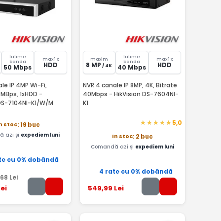
latime
latime
max 1 x
maxim
max 1 x
banda
banda
HDD
8 MP
HDD
/ 4K
50 Mbps
40 Mbps
le IP 4MP Wi-Fi,
NVR 4 canale IP 8MP, 4K, Bitrate
 MBps, 1xHDD -
40Mbps - HikVision DS-7604NI-
 DS-7104NI-K1/W/M
K1
5,0
n stoc
: 19 buc
 azi și
expediem luni
In stoc
: 2 buc
Comandă azi și
expediem luni
te cu 0% dobândă
4 rate cu 0% dobândă
,68
Lei
ei
549
,99
Lei