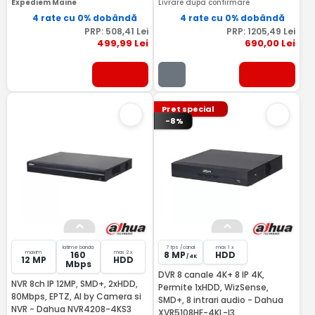
Expediem Maine
Livrare dupa confirmare
4 rate cu 0% dobândă
4 rate cu 0% dobândă
PRP:
508
,41
Lei
PRP:
1205
,49
Lei
499
,99
Lei
690
,00
Lei
Pret special
-8%
latime banda
7 fps /canal
max 1 x
maxim
max 2 x
160
8 MP
HDD
/ 4K
12 MP
HDD
Mbps
DVR 8 canale 4K+ 8 IP 4K,
NVR 8ch IP 12MP, SMD+, 2xHDD,
Permite 1xHDD, WizSense,
80Mbps, EPTZ, AI by Camera si
SMD+, 8 intrari audio - Dahua
NVR - Dahua NVR4208-4KS3
XVR5108HE-4KL-I3