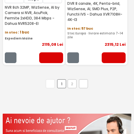
DVR 8 canale, 4K, Penta-brid,
NVR 8ch 32MP, WizSense, AI by
WizSense, AI, SMD Plus, P2P,
Camera si NVR, AcuPick,
Functii IVS - Dahua XVR7108H-
Permite 2xHDD, 384 Mbps -
4K-I3
Dahua NVR5208-EI
In stoc: 57 buc
In stoc
: 1 buc
Stoc Europa · livrare estimata 7-14
zile
Expediem Maine
2115
,08
Lei
2315
,12
Lei
1
2