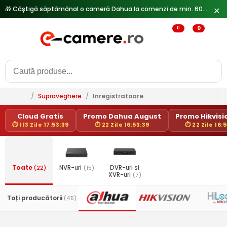
🎁 Câștigă săptămânal o cameră Dahua la comenzi de min. 600 lei —
✕
0
0
/
Supraveghere
/
Inregistratoare
Cloud Gratis
Promo Dahua August
Promo Hikvisio
⏱ 113 Zile 17:53:39
⏱ 22 Zile 16:53:39
⏱ 22 Zile 16:
Toate
(22)
NVR-uri
(15)
DVR-uri si
XVR-uri
(7)
Toți producătorii
(45)