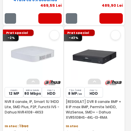
469
,55
Lei
489
,90
Lei
Pret special
Pret special
-2%
-43%
maxim
latime banda
max 1 x
7 fps /canal
max 1 x
12 MP
80 Mbps
HDD
8 MP
HDD
/ 4K
NVR 8 canale, IP, Smart 1U 1HDD
[RESIGILAT] DVR 8 canale 8MP +
Lite, SMD Plus, P2P, Functii IVS -
8 IP max 8MP, Permite 1xHDD,
Dahua NVR4108-4KS3
WizSense, SMD+ - Dahua
XVR5108HS-4KL-I3-RMA
In stoc
: 1 buc
In stoc