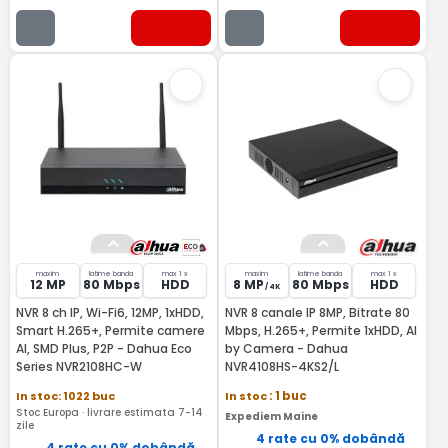
maxim
latime banda
max 1 x
maxim
latime banda
max 1 x
12 MP
80 Mbps
HDD
8 MP
80 Mbps
HDD
/ 4K
NVR 8 ch IP, Wi-Fi6, 12MP, 1xHDD,
NVR 8 canale IP 8MP, Bitrate 80
Smart H.265+, Permite camere
Mbps, H.265+, Permite 1xHDD, AI
AI, SMD Plus, P2P - Dahua Eco
by Camera - Dahua
Series NVR2108HC-W
NVR4108HS-4KS2/L
In stoc: 1022 buc
In stoc
: 1 buc
Stoc Europa · livrare estimata 7-14
Expediem Maine
zile
4 rate cu 0% dobândă
4 rate cu 0% dobândă