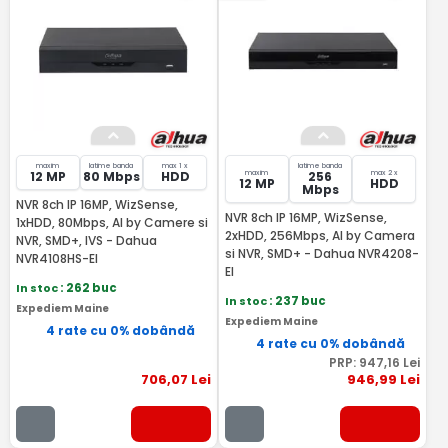
maxim
latime banda
max 1 x
latime banda
maxim
max 2 x
12 MP
80 Mbps
HDD
256
12 MP
HDD
Mbps
NVR 8ch IP 16MP, WizSense,
NVR 8ch IP 16MP, WizSense,
1xHDD, 80Mbps, AI by Camere si
2xHDD, 256Mbps, AI by Camera
NVR, SMD+, IVS - Dahua
si NVR, SMD+ - Dahua NVR4208-
NVR4108HS-EI
EI
In stoc
: 262 buc
In stoc
: 237 buc
Expediem Maine
Expediem Maine
4 rate cu 0% dobândă
4 rate cu 0% dobândă
PRP:
947
,16
Lei
706
,07
Lei
946
,99
Lei