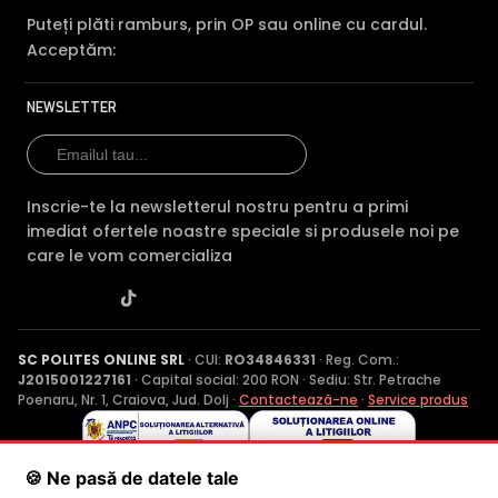
Puteți plăti ramburs, prin OP sau online cu cardul.
Acceptăm:
NEWSLETTER
Inscrie-te la newsletterul nostru pentru a primi
imediat ofertele noastre speciale si produsele noi pe
care le vom comercializa
SC POLITES ONLINE SRL
· CUI:
RO34846331
· Reg. Com.:
J2015001227161
· Capital social: 200 RON · Sediu: Str. Petrache
Poenaru, Nr. 1, Craiova, Jud. Dolj ·
Contactează-ne
·
Service produs
© 2026 SC POLITES ONLINE SRL
🍪 Ne pasă de datele tale