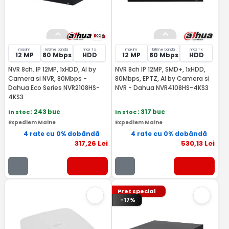
maxim
latime banda
max 1 x
maxim
latime banda
max 1 x
12 MP
80 Mbps
HDD
12 MP
80 Mbps
HDD
NVR 8ch. IP 12MP, 1xHDD, AI by
NVR 8ch IP 12MP, SMD+, 1xHDD,
Camera si NVR, 80Mbps -
80Mbps, EPTZ, AI by Camera si
Dahua Eco Series NVR2108HS-
NVR - Dahua NVR4108HS-4KS3
4KS3
In stoc
: 243 buc
In stoc
: 317 buc
Expediem Maine
Expediem Maine
4 rate cu 0% dobândă
4 rate cu 0% dobândă
317
,26
Lei
530
,13
Lei
Pret special
-17%