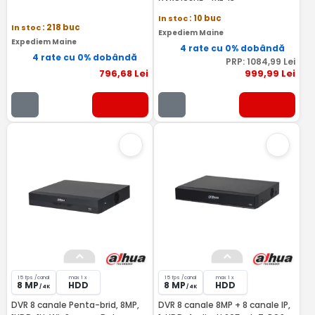
In stoc
: 10 buc
In stoc
: 218 buc
Expediem Maine
Expediem Maine
4 rate cu 0% dobândă
4 rate cu 0% dobândă
PRP:
1084
,99
Lei
796
,68
Lei
999
,99
Lei
15 fps /canal
max 1 x
15 fps /canal
max 1 x
8 MP
HDD
8 MP
HDD
/ 4K
/ 4K
DVR 8 canale Penta-brid, 8MP,
DVR 8 canale 8MP + 8 canale IP,