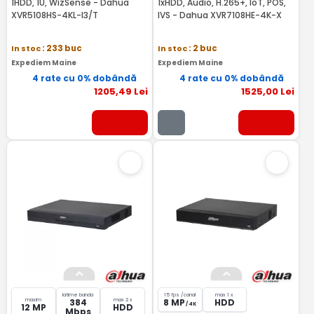
1HDD, 1U, WizSense - Dahua
1xHDD, Audio, H.265+, IoT, POS,
XVR5108HS-4KL-I3/T
IVS - Dahua XVR7108HE-4K-X
In stoc
: 233 buc
In stoc
: 2 buc
Expediem Maine
Expediem Maine
4 rate cu 0% dobândă
4 rate cu 0% dobândă
1205
,49
Lei
1525
,00
Lei
latime banda
15 fps /canal
max 1 x
maxim
max 2 x
384
8 MP
HDD
/ 4K
12 MP
HDD
Mbps