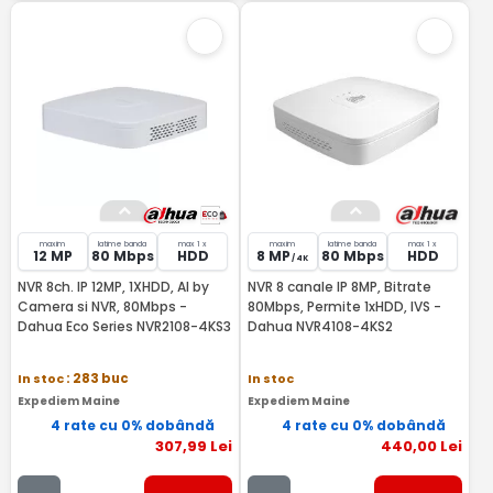
maxim
latime banda
max 1 x
maxim
latime banda
max 1 x
12 MP
80 Mbps
HDD
8 MP
80 Mbps
HDD
/ 4K
NVR 8ch. IP 12MP, 1XHDD, AI by
NVR 8 canale IP 8MP, Bitrate
Camera si NVR, 80Mbps -
80Mbps, Permite 1xHDD, IVS -
Dahua Eco Series NVR2108-4KS3
Dahua NVR4108-4KS2
In stoc
: 283 buc
In stoc
Expediem Maine
Expediem Maine
4 rate cu 0% dobândă
4 rate cu 0% dobândă
307
,99
Lei
440
,00
Lei