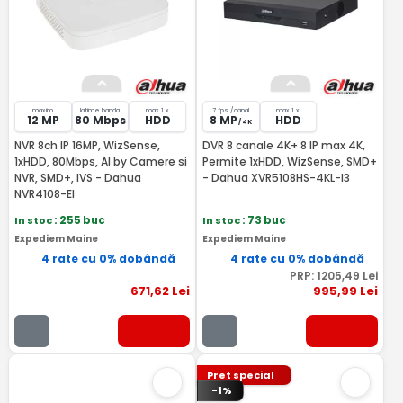
maxim
latime banda
max 1 x
7 fps /canal
max 1 x
12 MP
80 Mbps
HDD
8 MP
HDD
/ 4K
NVR 8ch IP 16MP, WizSense,
DVR 8 canale 4K+ 8 IP max 4K,
1xHDD, 80Mbps, AI by Camere si
Permite 1xHDD, WizSense, SMD+
NVR, SMD+, IVS - Dahua
- Dahua XVR5108HS-4KL-I3
NVR4108-EI
In stoc
: 255 buc
In stoc
: 73 buc
Expediem Maine
Expediem Maine
4 rate cu 0% dobândă
4 rate cu 0% dobândă
PRP:
1205
,49
Lei
671
,62
Lei
995
,99
Lei
Pret special
-1%