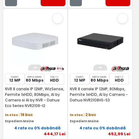
maxim
latime banda
max 1 x
maxim
latime banda
max 1 x
12 MP
80 Mbps
HDD
12 MP
80 Mbps
HDD
NVR 8 canale IP 12MP, WizSense,
NVR 8 canale IP 12MP, 80Mbps,
Permite 1xHDD, 80Mbps, AI by
Permite 1xHDD, AI by Camera -
Camera si AI by NVR - Dahua
Dahua NVR2108HS-S3
Eco Series NVR2108-I2
In stoc
: 16 buc
In stoc
: 2 buc
Expediem Maine
Expediem Maine
4 rate cu 0% dobândă
4 rate cu 0% dobândă
444
,17
Lei
452
,99
Lei