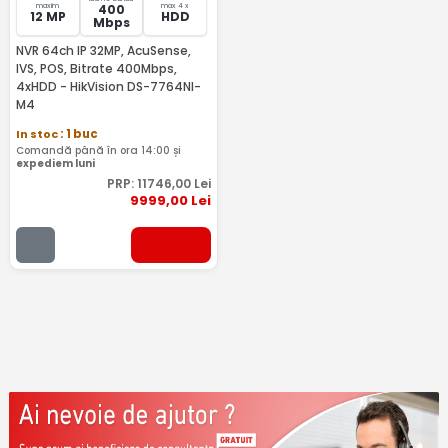
maxim
max 4 x
400
12 MP
HDD
Mbps
NVR 64ch IP 32MP, AcuSense,
IVS, POS, Bitrate 400Mbps,
4xHDD - HikVision DS-7764NI-
M4
In stoc
: 1 buc
Comandă până în ora 14:00 și
expediem luni
PRP:
11746
,00
Lei
9999
,00
Lei