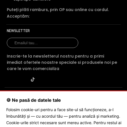
Puteți plăti ramburs, prin OP sau online cu cardul.
Acceptăm:
NEWSLETTER
Inscrie-te la newsletterul nostru pentru a primi
imediat ofertele noastre speciale si produsele noi pe
care le vom comercializa
SC POLITES ONLINE SRL
· CUI:
RO34846331
· Reg. Com.:
🍪 Ne pasă de datele tale
J2015001227161
· Capital social: 200 RON · Sediu: Str. Petrache
Poenaru, Nr. 1, Craiova, Jud. Dolj ·
Contactează-ne
·
Service produs
Folosim cookie-uri pentru a face site-ul să funcționeze, a-l
îmbunătăți și — cu acordul tău — pentru analiză și marketing.
Cookie-urile strict necesare sunt mereu active. Pentru restul ai
© 2026 SC POLITES ONLINE SRL