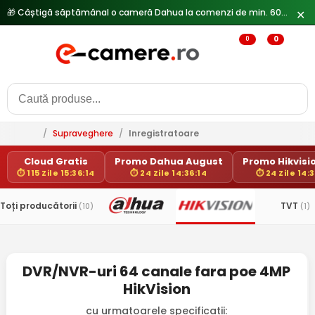
🎁 Câștigă săptămânal o cameră Dahua la comenzi de min. 600 lei —
✕
0
0
/
Supraveghere
/
Inregistratoare
Cloud Gratis
Promo Dahua August
Promo Hikvisio
⏱ 115 Zile 15:36:14
⏱ 24 Zile 14:36:14
⏱ 24 Zile 14:
Toți producătorii
TVT
(10)
(1)
DVR/NVR-uri 64 canale fara poe 4MP
HikVision
cu urmatoarele specificatii: