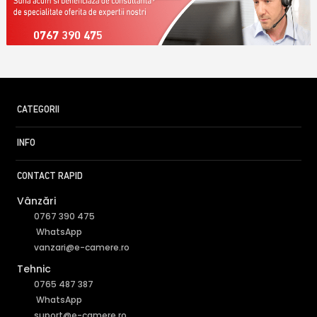
0767 390 475
CATEGORII
INFO
CONTACT RAPID
Vânzări
0767 390 475
WhatsApp
vanzari@e-camere.ro
Tehnic
0765 487 387
WhatsApp
suport@e-camere.ro