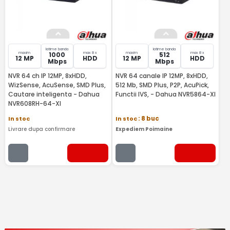
latime banda
latime banda
maxim
max 8 x
maxim
max 8 x
1000
512
12 MP
HDD
12 MP
HDD
Mbps
Mbps
NVR 64 ch IP 12MP, 8xHDD,
NVR 64 canale IP 12MP, 8xHDD,
WizSense, AcuSense, SMD Plus,
512 Mb, SMD Plus, P2P, AcuPick,
Cautare inteligenta - Dahua
Functii IVS, - Dahua NVR5864-XI
NVR608RH-64-XI
In stoc
In stoc
: 8 buc
Livrare dupa confirmare
Expediem Poimaine