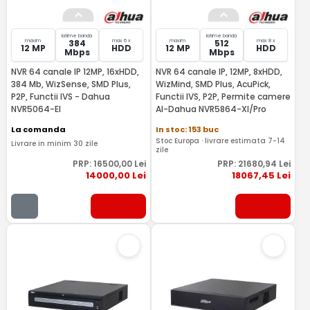
latime banda
latime banda
maxim
max 6 x
maxim
max 8 x
384
512
12 MP
HDD
12 MP
HDD
Mbps
Mbps
NVR 64 canale IP 12MP, 16xHDD,
NVR 64 canale IP, 12MP, 8xHDD,
384 Mb, WizSense, SMD Plus,
WizMind, SMD Plus, AcuPick,
P2P, Functii IVS - Dahua
Functii IVS, P2P, Permite camere
NVR5064-EI
AI-Dahua NVR5864-XI/Pro
La comanda
In stoc: 153 buc
Stoc Europa · livrare estimata 7-14
Livrare in minim 30 zile
zile
PRP:
16500
,00
Lei
PRP:
21680
,94
Lei
14000
,00
Lei
18067
,45
Lei