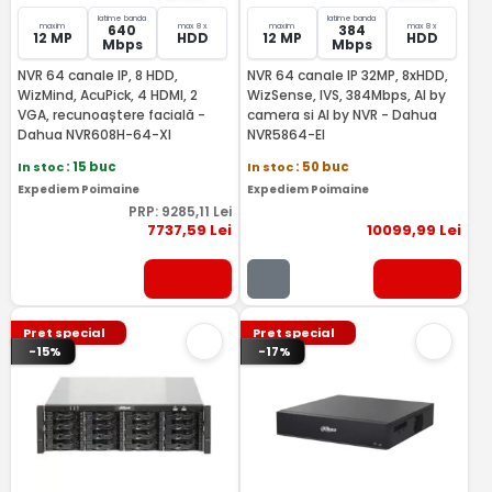
latime banda
latime banda
maxim
max 8 x
maxim
max 8 x
640
384
12 MP
HDD
12 MP
HDD
Mbps
Mbps
NVR 64 canale IP, 8 HDD,
NVR 64 canale IP 32MP, 8xHDD,
WizMind, AcuPick, 4 HDMI, 2
WizSense, IVS, 384Mbps, AI by
VGA, recunoaștere facială -
camera si AI by NVR - Dahua
Dahua NVR608H-64-XI
NVR5864-EI
In stoc
: 15 buc
In stoc
: 50 buc
Expediem Poimaine
Expediem Poimaine
PRP:
9285
,11
Lei
7737
,59
Lei
10099
,99
Lei
Pret special
Pret special
-15%
-17%