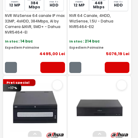
maxim
max 4 x
maxim
max 4 x
384
448
12 MP
HDD
12 MP
HDD
Mbps
Mbps
NVR WizSense 64 canale IP max
NVR 64 Canale, 4HDD,
32MP, 4xHDD, 384Mbps, AI by
WizSense, 1.5U - Dahua
Camera &NVR, SMD+ - Dahua
NVR5464-EI2
NVR5464-EI
In stoc
: 14 buc
In stoc
: 214 buc
Expediem Poimaine
Expediem Poimaine
4495
,00
Lei
5076
,19
Lei
Pret special
-17%