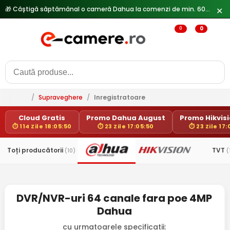
🎁 Câștigă săptămânal o cameră Dahua la comenzi de min. 600 lei —
✕
0
0
/
Supraveghere
/
Inregistratoare
Cloud Gratis
Promo Dahua August
Promo Hikvisio
⏱ 114 Zile 18:05:49
⏱ 23 Zile 17:05:49
⏱ 23 Zile 17:
Toți producătorii
TVT
(10)
(
DVR/NVR-uri 64 canale fara poe 4MP
Dahua
cu urmatoarele specificatii: