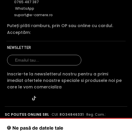
0765 487 387
WhatsApp
suport@e-camere.ro
Puteți plăti ramburs, prin OP sau online cu cardul.
Acceptăm:
NEWSLETTER
Inscrie-te la newsletterul nostru pentru a primi
imediat ofertele noastre speciale si produsele noi pe
care le vom comercializa
SC POLITES ONLINE SRL
· CUI:
RO34846331
· Reg. Com.:
J2015001227161
· Capital social: 200 RON · Sediu: Str. Petrache
Poenaru, Nr. 1, Craiova, Jud. Dolj ·
Contactează-ne
·
Service produs
🍪 Ne pasă de datele tale