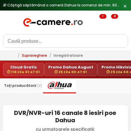
🎁 Câștigă săptămânal o cameră Dahua la comenzi de min. 600 lei —
✕
0
0
/
Supraveghere
/
Inregistratoare
Cloud Gratis
Promo Dahua August
Promo Hikvisio
⏱ 116 Zile 01:47:01
⏱ 25 Zile 00:47:01
⏱ 25 Zile 00:
Toți producătorii
(2)
DVR/NVR-uri 16 canale 8 iesiri poe
Dahua
cu urmatoarele specificatii: