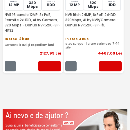
maxim
max 2 x
maxim
max 2 x
320
320
12 MP
HDD
12 MP
HDD
Mbps
Mbps
NVR 16 canale 12MP, 8x PoE,
NVR 16ch 24MP, 8xPoE, 2xHDD,
Permite 2xHDD, AI by Camera,
320Mbps, AI by NVR/Camera -
320 Mbps - Dahua NVR5216-8P-
Dahua NVR5216-8P-I/L
4KS2
In stoc
: 2 buc
In stoc: 4 buc
Stoc Europa · livrare estimata 7-14
Comandă azi și
expediem luni
zile
2127
,99
Lei
4467
,00
Lei