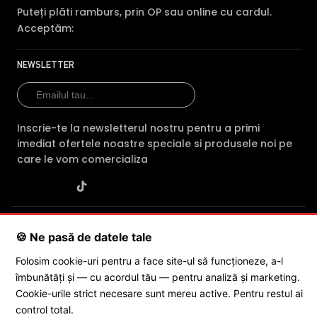
Puteți plăti ramburs, prin OP sau online cu cardul.
Acceptăm:
NEWSLETTER
Inscrie-te la newsletterul nostru pentru a primi
imediat ofertele noastre speciale si produsele noi pe
care le vom comercializa
SC POLITES ONLINE SRL
· CUI:
RO34846331
· Reg. Com.:
🍪 Ne pasă de datele tale
J2015001227161
· Capital social: 200 RON · Sediu: Str. Petrache
Poenaru, Nr. 1, Craiova, Jud. Dolj ·
Contactează-ne
·
Service produs
Folosim cookie-uri pentru a face site-ul să funcționeze, a-l
îmbunătăți și — cu acordul tău — pentru analiză și marketing.
Cookie-urile strict necesare sunt mereu active. Pentru restul ai
© 2026 SC POLITES ONLINE SRL
control total.