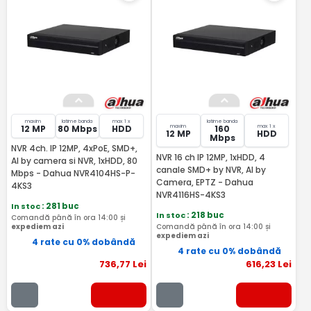
maxim
latime banda
max 1 x
latime banda
maxim
max 1 x
12 MP
80 Mbps
HDD
160
12 MP
HDD
Mbps
NVR 4ch. IP 12MP, 4xPoE, SMD+,
NVR 16 ch IP 12MP, 1xHDD, 4
AI by camera si NVR, 1xHDD, 80
canale SMD+ by NVR, AI by
Mbps - Dahua NVR4104HS-P-
Camera, EPTZ - Dahua
4KS3
NVR4116HS-4KS3
In stoc
: 281 buc
In stoc
: 218 buc
Comandă până în ora 14:00 și
expediem azi
Comandă până în ora 14:00 și
expediem azi
4 rate cu 0% dobândă
4 rate cu 0% dobândă
736
,77
Lei
616
,23
Lei