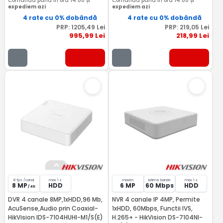
Comandă până în ora 14:00 și
Comandă până în ora 14:00 și
expediem azi
expediem azi
4 rate cu 0% dobândă
4 rate cu 0% dobândă
PRP:
1205
,49
Lei
PRP:
219
,05
Lei
995
,99
Lei
218
,99
Lei
8 fps /canal
max 1 x
maxim
latime banda
max 1 x
8 MP
HDD
6 MP
60 Mbps
HDD
/ 4K
DVR 4 canale 8MP,1xHDD,96 Mb,
NVR 4 canale IP 4MP, Permite
AcuSense,Audio prin Coaxial-
1xHDD, 60Mbps, Functii IVS,
HikVision IDS-7104HUHI-M1/S(E)
H.265+ - HikVision DS-7104NI-