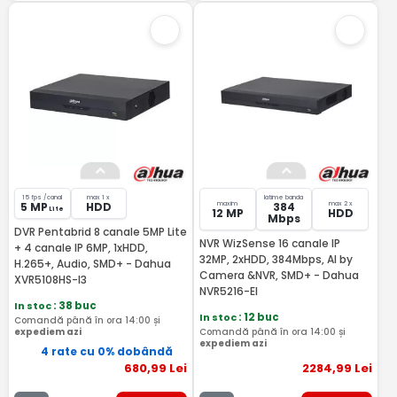
15 fps /canal
max 1 x
latime banda
maxim
max 2 x
5 MP
HDD
384
Lite
12 MP
HDD
Mbps
DVR Pentabrid 8 canale 5MP Lite
NVR WizSense 16 canale IP
+ 4 canale IP 6MP, 1xHDD,
32MP, 2xHDD, 384Mbps, AI by
H.265+, Audio, SMD+ - Dahua
Camera &NVR, SMD+ - Dahua
XVR5108HS-I3
NVR5216-EI
In stoc
: 38 buc
In stoc
: 12 buc
Comandă până în ora 14:00 și
expediem azi
Comandă până în ora 14:00 și
expediem azi
4 rate cu 0% dobândă
680
,99
Lei
2284
,99
Lei