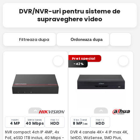
DVR/NVR-uri pentru sisteme de
supraveghere video
Filtreaza dupa
Ordoneaza dupa
Pret special
-42%
maxim
latime banda
max 1 x
8 fps /canal
max 1 x
4 MP
40 Mbps
HDD
8 MP
HDD
/ 4K
NVR compact 4ch IP 4MP, 4x
DVR 4 canale 4K+ 4 IP max 4K,
PoE, eSSD 1TB inclus, 40 Mbps -
1xHDD, WizSense, SMD Plus,