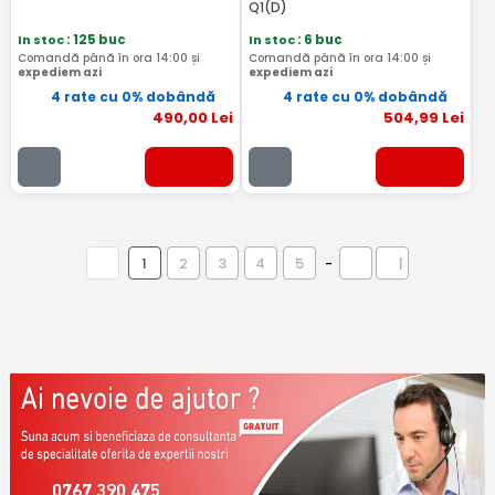
Q1(D)
In stoc
: 125 buc
In stoc
: 6 buc
Comandă până în ora 14:00 și
Comandă până în ora 14:00 și
expediem azi
expediem azi
4 rate cu 0% dobândă
4 rate cu 0% dobândă
490
,00
Lei
504
,99
Lei
1
2
3
4
5
-
|
0767 390 475