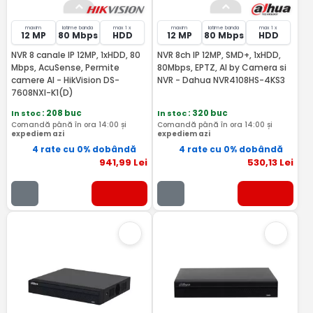
maxim
latime banda
max 1 x
maxim
latime banda
max 1 x
12 MP
80 Mbps
HDD
12 MP
80 Mbps
HDD
NVR 8 canale IP 12MP, 1xHDD, 80
NVR 8ch IP 12MP, SMD+, 1xHDD,
Mbps, AcuSense, Permite
80Mbps, EPTZ, AI by Camera si
camere AI - HikVision DS-
NVR - Dahua NVR4108HS-4KS3
7608NXI-K1(D)
In stoc
: 208 buc
In stoc
: 320 buc
Comandă până în ora 14:00 și
Comandă până în ora 14:00 și
expediem azi
expediem azi
4 rate cu 0% dobândă
4 rate cu 0% dobândă
941
,99
Lei
530
,13
Lei