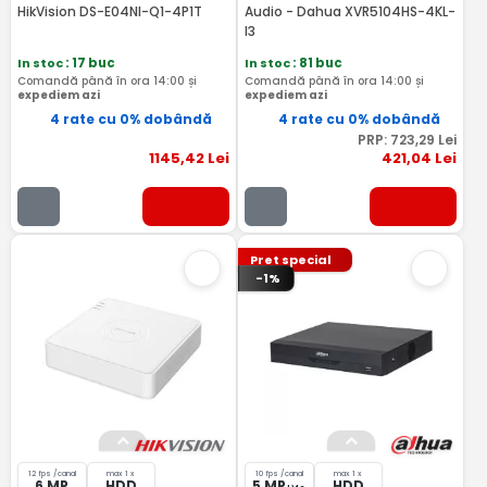
HikVision DS-E04NI-Q1-4P1T
Audio - Dahua XVR5104HS-4KL-
I3
In stoc
: 17 buc
In stoc
: 81 buc
Comandă până în ora 14:00 și
Comandă până în ora 14:00 și
expediem azi
expediem azi
4 rate cu 0% dobândă
4 rate cu 0% dobândă
PRP:
723
,29
Lei
1145
,42
Lei
421
,04
Lei
Pret special
-1%
12 fps /canal
max 1 x
10 fps /canal
max 1 x
6 MP
HDD
5 MP
HDD