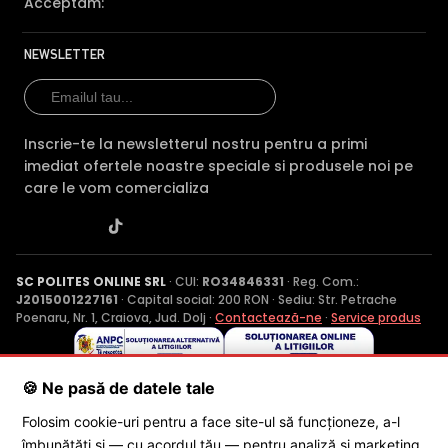
Acceptăm:
NEWSLETTER
Inscrie-te la newsletterul nostru pentru a primi
imediat ofertele noastre speciale si produsele noi pe
care le vom comercializa
SC POLITES ONLINE SRL
· CUI:
RO34846331
· Reg. Com.:
J2015001227161
· Capital social: 200 RON · Sediu: Str. Petrache
Poenaru, Nr. 1, Craiova, Jud. Dolj ·
Contactează-ne
·
Service produs
© 2026 SC POLITES ONLINE SRL
🍪 Ne pasă de datele tale
Folosim cookie-uri pentru a face site-ul să funcționeze, a-l
îmbunătăți și — cu acordul tău — pentru analiză și marketing.