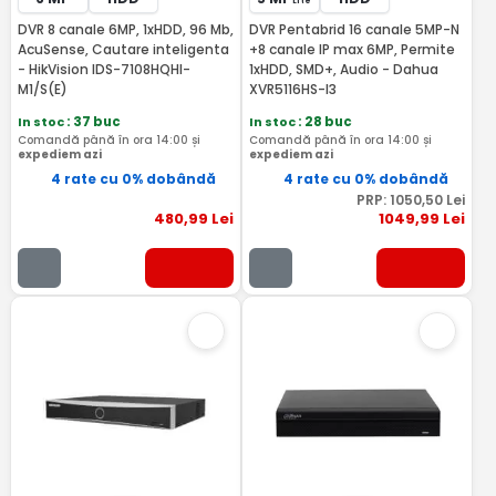
Lite
DVR 8 canale 6MP, 1xHDD, 96 Mb,
DVR Pentabrid 16 canale 5MP-N
AcuSense, Cautare inteligenta
+8 canale IP max 6MP, Permite
- HikVision IDS-7108HQHI-
1xHDD, SMD+, Audio - Dahua
M1/S(E)
XVR5116HS-I3
In stoc
: 37 buc
In stoc
: 28 buc
Comandă până în ora 14:00 și
Comandă până în ora 14:00 și
expediem azi
expediem azi
4 rate cu 0% dobândă
4 rate cu 0% dobândă
PRP:
1050
,50
Lei
480
,99
Lei
1049
,99
Lei