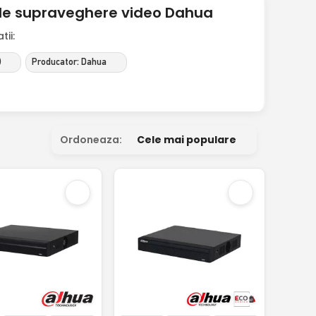
de supraveghere video Dahua
ii:
)
Producator: Dahua
Ordoneaza:
Cele mai populare