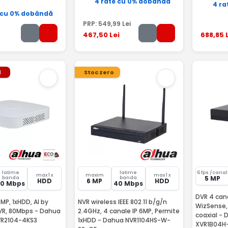
4 rate cu 0% dobândă
4 ra
 cu 0% dobândă
PRP:
549
,99
Lei
467
,50
Lei
688
,85
L
l
Stoc zero
latime
latime
6 fps /canal
max 1 x
maxim
max 1 x
5 MP
banda
banda
HDD
6 MP
HDD
80 Mbps
40 Mbps
DVR 4 cana
2MP, 1xHDD, AI by
NVR wireless IEEE 802.11 b/g/n
WizSense, 
VR, 80Mbps - Dahua
2.4GHz, 4 canale IP 6MP, Permite
coaxial - 
NVR2104-4KS3
1xHDD - Dahua NVR1104HS-W-
XVR1B04H-