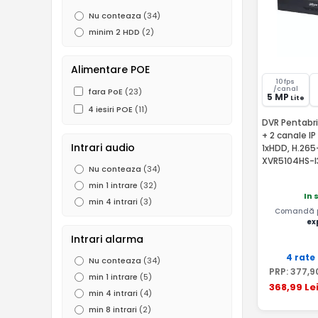
Nu conteaza
(34)
960H (0.5 MP)
(29)
minim 2 HDD
(2)
D1
(1)
Alimentare POE
10 fps
/canal
fara PoE
(23)
5 MP
Lite
4 iesiri POE
(11)
DVR Pentabri
+ 2 canale I
Intrari audio
1xHDD, H.265
XVR5104HS-I
Nu conteaza
(34)
min 1 intrare
(32)
In 
min 4 intrari
(3)
Comandă pâ
ex
Intrari alarma
4 rate
Nu conteaza
(34)
PRP:
377
,9
min 1 intrare
(5)
368
,99
Le
min 4 intrari
(4)
min 8 intrari
(2)