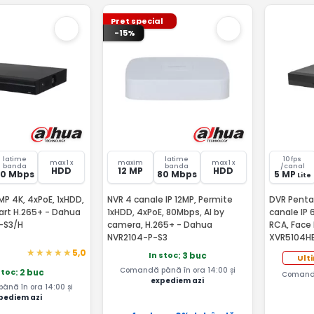
Pret special
-15%
latime
latime
10 fps
max 1 x
maxim
max 1 x
banda
banda
/canal
HDD
12 MP
HDD
80 Mbps
80 Mbps
5 MP
Lite
MP 4K, 4xPoE, 1xHDD,
NVR 4 canale IP 12MP, Permite
DVR Penta
art H.265+ - Dahua
1xHDD, 4xPoE, 80Mbps, AI by
canale IP 
-S3/H
camera, H.265+ - Dahua
RCA, Face
NVR2104-P-S3
XVR5104HE
5,0
In stoc
: 3 buc
Ult
Comandă până în ora 14:00 și
stoc
: 2 buc
Comandă
expediem azi
nă în ora 14:00 și
pediem azi