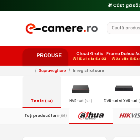
Cloud Gratis
Promo Dahua A
PRODUSE
⏱ 115 Zile 14:54:22
⏱ 24 Zile 13:54
/
Supraveghere
/
Inregistratoare
Toate
NVR-uri
DVR-uri si XVR-uri
(34)
(23)
(
Toți producătorii
(66)