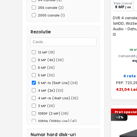
64 canale
(9)
8 fps /canal
8 MP
256 canale
(2)
/ 4K
2000 canale
(1)
DVR 4 canale
1xHDD, WizSe
Audio - Dah
Rezolutie
I3
In 
12 MP
(18)
Comandă pâ
8 MP (4K)
(26)
ex
6 MP
(26)
5 MP
(30)
4 rate
PRP:
723
,2
5 MP-N (5MP Lite)
(34)
421
,04
Lei
4 MP (2K)
(33)
4 MP-N (4MP Lite)
(35)
3 MP
(26)
Pret specia
1080P (2 MP)
(38)
-2%
1080N (1080p Lite)
(41)
960P (1.3 MP)
(12)
Numar hard disk-uri
720P (1MP)
(31)