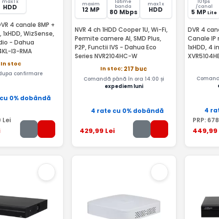
max 1 x
latime
10 fps
maxim
max 1 x
HDD
banda
/canal
12 MP
HDD
80 Mbps
5 MP
Lite
DVR 4 canale 8MP +
NVR 4 ch 1HDD Cooper 1U, Wi-Fi,
DVR 4 cana
, 1xHDD, WizSense,
Permite camere AI, SMD Plus,
Canale IP 
dio - Dahua
P2P, Functii IVS - Dahua Eco
1xHDD, 4 i
4KL-I3-RMA
Series NVR2104HC-W
XVR5104HE
In stoc
In stoc
: 217 buc
 dupa confirmare
Comandă
Comandă până în ora 14:00 și
expediem luni
 cu 0% dobândă
4 ra
4 rate cu 0% dobândă
9
Lei
PRP:
678
i
429
,99
Lei
449
,99