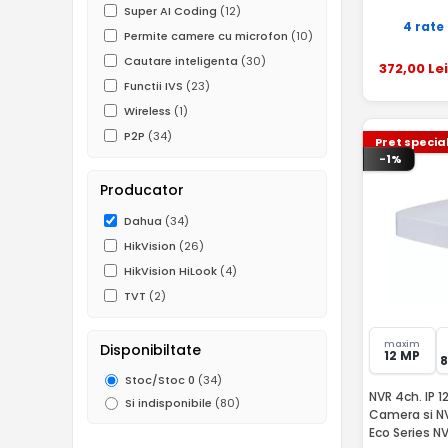
Super AI Coding
(12)
4 rate
Permite camere cu microfon
(10)
Cautare inteligenta
(30)
372
,00
Lei
Functii IVS
(23)
Wireless
(1)
P2P
(34)
Pret specia
-1%
Producator
Dahua
(34)
HikVision
(26)
HikVision HiLook
(4)
TVT
(2)
maxim
Disponibiltate
12 MP
Stoc/Stoc 0
(34)
NVR 4ch. IP 1
Si indisponibile
(80)
Camera si N
Eco Series 