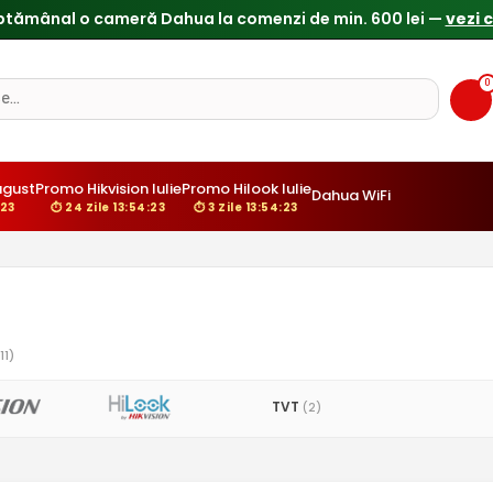
0
ugust
Promo Hikvision Iulie
Promo Hilook Iulie
Dahua WiFi
:22
⏱ 24 Zile 13:54:22
⏱ 3 Zile 13:54:22
11)
TVT
(2)