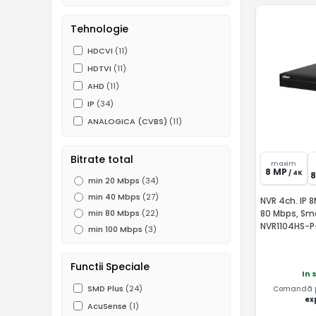
Tehnologie
HDCVI
(11)
HDTVI
(11)
AHD
(11)
IP
(34)
ANALOGICA (CVBS)
(11)
Bitrate total
maxim
8 MP
/ 4K
min 20 Mbps
(34)
min 40 Mbps
(27)
NVR 4ch. IP 8
80 Mbps, Sm
min 80 Mbps
(22)
NVR1104HS-P
min 100 Mbps
(3)
Functii Speciale
In 
SMD Plus
(24)
Comandă pâ
ex
AcuSense
(1)