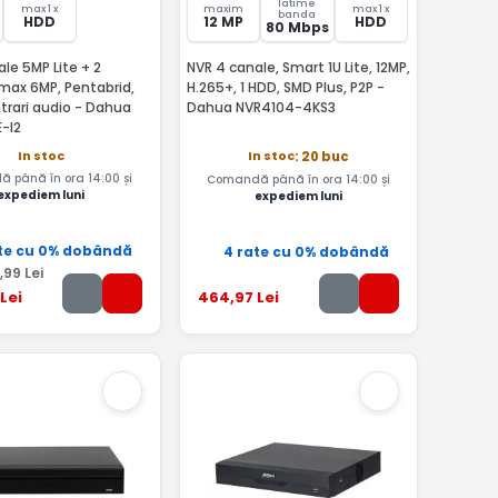
latime
max 1 x
maxim
max 1 x
banda
HDD
12 MP
HDD
80 Mbps
le 5MP Lite + 2
NVR 4 canale, Smart 1U Lite, 12MP,
max 6MP, Pentabrid,
H.265+, 1 HDD, SMD Plus, P2P -
ntrari audio - Dahua
Dahua NVR4104-4KS3
-I2
In stoc
In stoc
: 20 buc
 până în ora 14:00 și
Comandă până în ora 14:00 și
expediem luni
expediem luni
te cu 0% dobândă
4 rate cu 0% dobândă
,99
Lei
Lei
464
,97
Lei