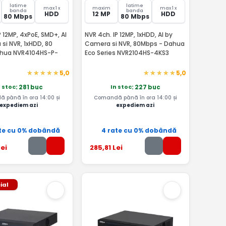
latime
latime
max 1 x
maxim
max 1 x
banda
banda
HDD
12 MP
HDD
80 Mbps
80 Mbps
P 12MP, 4xPoE, SMD+, AI
NVR 4ch. IP 12MP, 1xHDD, AI by
si NVR, 1xHDD, 80
Camera si NVR, 80Mbps - Dahua
ahua NVR4104HS-P-
Eco Series NVR2104HS-4KS3
5,0
5,0
n stoc
In stoc
: 281 buc
: 227 buc
 până în ora 14:00 și
Comandă până în ora 14:00 și
expediem azi
expediem azi
te cu 0% dobândă
4 rate cu 0% dobândă
ei
285
,81
Lei
ial