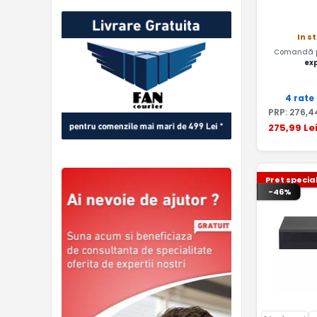
In s
Comandă pâ
ex
4 rate
PRP:
276
,4
275
,99
Le
Pret specia
-46%