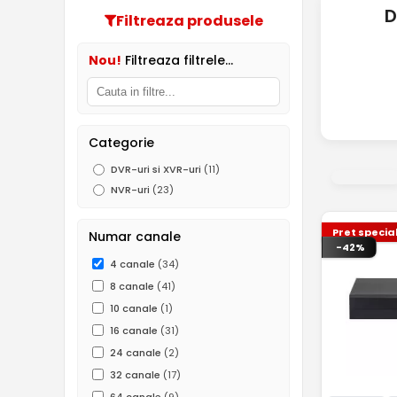
D
Filtreaza produsele
Nou!
Filtreaza filtrele...
Categorie
DVR-uri si XVR-uri
(11)
NVR-uri
(23)
Pret specia
Numar canale
-42%
4 canale
(34)
8 canale
(41)
10 canale
(1)
16 canale
(31)
24 canale
(2)
32 canale
(17)