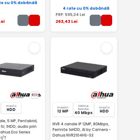
te cu 0% dobândă
4 rate cu 0% dobândă
PRP:
595
,34
Lei
ei
263
,43
Lei
max 1 x
latime
maxim
max 1 x
HDD
banda
12 MP
HDD
40 Mbps
le, 5 MP, Pentabrid,
NVR 4 canale IP 12MP, 80Mbps,
1U, 1HDD, audio prin
Permite 1xHDD, AI by Camera -
Dahua Eco Series
Dahua NVR2104HS-S3
I/T