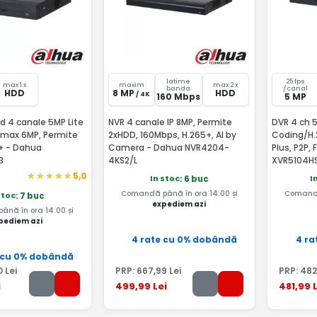
latime
25 fps
max 1 x
maxim
max 2 x
banda
/canal
HDD
8 MP
HDD
/ 4K
160 Mbps
5 MP
d 4 canale 5MP Lite
NVR 4 canale IP 8MP, Permite
DVR 4 ch 5
P max 6MP, Permite
2xHDD, 160Mbps, H.265+, AI by
Coding/H.
+ - Dahua
Camera - Dahua NVR4204-
Plus, P2P, Functii IVS - Dahua
3
4KS2/L
XVR5104HS
5,0
In stoc
I
: 6 buc
Comandă până în ora 14:00 și
Comandă
stoc
: 7 buc
expediem azi
nă în ora 14:00 și
pediem azi
4 rate cu 0% dobândă
4 ra
 cu 0% dobândă
0
Lei
PRP:
667
,99
Lei
PRP:
482
i
499
,99
Lei
481
,99
L