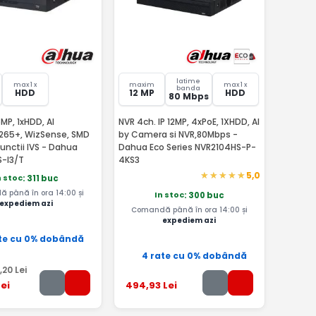
latime
max 1 x
maxim
max 1 x
banda
HDD
12 MP
HDD
80 Mbps
MP, 1xHDD, AI
NVR 4ch. IP 12MP, 4xPoE, 1XHDD, AI
265+, WizSense, SMD
by Camera si NVR,80Mbps -
Dahua Eco Series NVR2104HS-P-
-I3/T
4KS3
5,0
n stoc
: 311 buc
 până în ora 14:00 și
In stoc
: 300 buc
expediem azi
Comandă până în ora 14:00 și
expediem azi
te cu 0% dobândă
4 rate cu 0% dobândă
,20
Lei
ei
494
,93
Lei