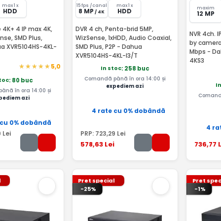
max 1 x
15 fps /canal
max 1 x
maxim
HDD
8 MP
HDD
/ 4K
12 MP
 4K+ 4 IP max 4K,
DVR 4 ch, Penta-brid 5MP,
NVR 4ch. I
nse, SMD Plus,
WizSense, 1xHDD, Audio Coaxial,
by camera 
ua XVR5104HS-4KL-
SMD Plus, P2P - Dahua
Mbps - D
XVR5104HS-4KL-I3/T
4KS3
5,0
In stoc
: 258 buc
Comandă până în ora 14:00 și
stoc
: 80 buc
I
expediem azi
nă în ora 14:00 și
Comandă
pediem azi
4 rate cu 0% dobândă
 cu 0% dobândă
4 ra
9
Lei
PRP:
723
,29
Lei
578
,63
Lei
736
,77
L
l
Pret special
Pret spec
-25%
-1%