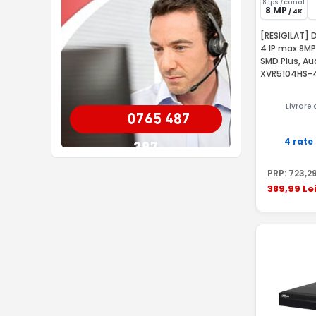
8 fps /canal
8 MP
/ 4K
[RESIGILAT] 
4 IP max 8MP
SMD Plus, Au
XVR5104HS-
Livrare
0765 487
4 rate
387
PRP:
723
,2
389
,99
Le