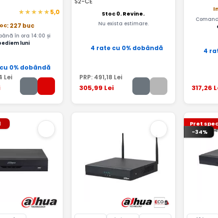
S2-CE
I
5,0
Stoc 0. Revine.
Comandă
Nu exista estimare.
toc
: 227 buc
nă în ora 14:00 și
pediem luni
4 rate cu 0% dobândă
4 ra
 cu 0% dobândă
4
Lei
PRP:
491
,18
Lei
i
305
,99
Lei
317
,26
L
l
Pret spec
-34%