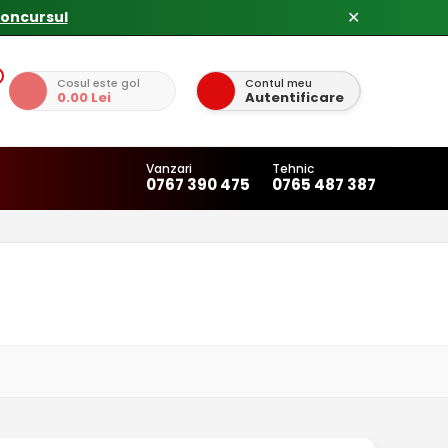
✕
Cosul este gol
Contul meu
0.00 Lei
Autentificare
Vanzari
Tehnic
0767 390 475
0765 487 387