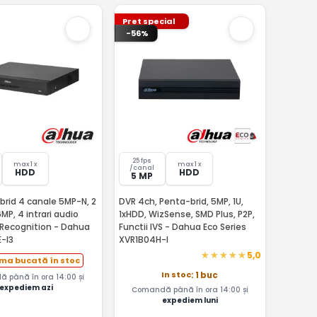
Pret special
-56%
25 fps
max 1 x
max 1 x
/canal
HDD
HDD
5 MP
brid 4 canale 5MP-N, 2
DVR 4ch, Penta-brid, 5MP, 1U,
6MP, 4 intrari audio
1xHDD, WizSense, SMD Plus, P2P,
 Recognition - Dahua
Functii IVS - Dahua Eco Series
-I3
XVR1B04H-I
5,0
ima bucată în stoc
In stoc
: 1 buc
 până în ora 14:00 și
expediem azi
Comandă până în ora 14:00 și
expediem luni