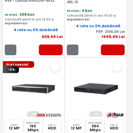
NVR - Dahua NVR4216-4KS3
4KL-I3
In stoc
: 4 buc
In stoc
: 208 buc
Comandă până în ora 14:00 și
Comandă până în ora 14:00 și
expediem azi
expediem azi
4 rate cu 0% dobândă
4 rate cu 0% dobândă
PRP:
2196
,09
Lei
908
,99
Lei
1499
,99
Lei
Pret special
-3%
latime banda
latime banda
maxim
max 1 x
maxim
max 2 x
160
384
12 MP
HDD
12 MP
HDD
Mbps
Mbps