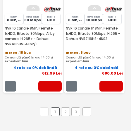
maxim
latime banda
max 1 x
maxim
latime banda
max 1 x
8 MP
80 Mbps
HDD
8 MP
80 Mbps
HDD
/ 4K
/ 4K
NVR 16 canale 8MP, Permite
NVR 16 canale IP 8MP, Permite
1xHDD, Bitrate 80Mbps, AI by
1xHDD, Bitrate 80Mbps, H.265 -
camera, H.265+ - Dahua
Dahua NVR2116HS-4KS2
NVR4116HS-4KS2/L
In stoc
: 18 buc
In stoc
: 5 buc
Comandă până în ora 14:00 și
Comandă până în ora 14:00 și
expediem luni
expediem luni
4 rate cu 0% dobândă
4 rate cu 0% dobândă
612
,99
Lei
680
,00
Lei
1
2
3