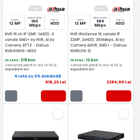
latime banda
latime banda
maxim
max 1 x
maxim
max 2 x
160
384
12 MP
HDD
12 MP
HDD
Mbps
Mbps
NVR 16 ch IP 12MP, 1xHDD, 4
NVR WizSense 16 canale IP
canale SMD+ by NVR, AI by
32MP, 2xHDD, 384Mbps, AI by
Camera, EPTZ - Dahua
Camera &NVR, SMD+ - Dahua
NVR4116HS-4KS3
NVR5216-EI
In stoc
: 218 buc
In stoc
: 12 buc
Comandă până în ora 14:00 și
Comandă până în ora 14:00 și
expediem azi
expediem azi
4 rate cu 0% dobândă
616
,23
Lei
2284
,99
Lei