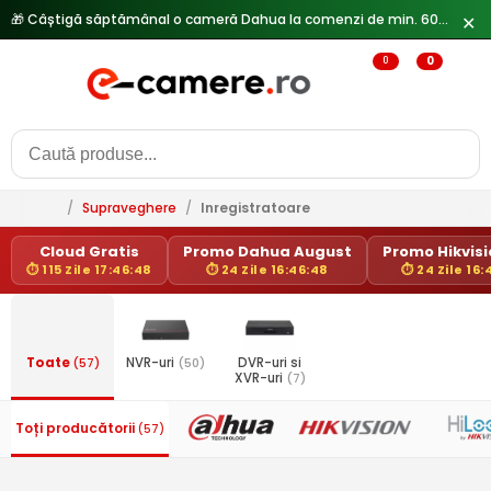
🎁 Câștigă săptămânal o cameră Dahua la comenzi de min. 600 lei —
✕
0
0
/
Supraveghere
/
Inregistratoare
Cloud Gratis
Promo Dahua August
Promo Hikvisio
⏱ 115 Zile 17:46:48
⏱ 24 Zile 16:46:48
⏱ 24 Zile 16:
Toate
(57)
NVR-uri
(50)
DVR-uri si
XVR-uri
(7)
Toți producătorii
(57)