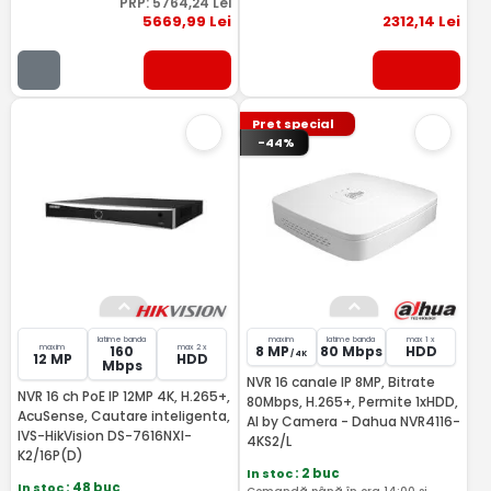
PRP:
5764
,24
Lei
5669
,99
Lei
2312
,14
Lei
Pret special
-44%
latime banda
maxim
latime banda
max 1 x
maxim
max 2 x
160
8 MP
80 Mbps
HDD
/ 4K
12 MP
HDD
Mbps
NVR 16 canale IP 8MP, Bitrate
NVR 16 ch PoE IP 12MP 4K, H.265+,
80Mbps, H.265+, Permite 1xHDD,
AcuSense, Cautare inteligenta,
AI by Camera - Dahua NVR4116-
IVS-HikVision DS-7616NXI-
4KS2/L
K2/16P(D)
In stoc
: 2 buc
In stoc
: 48 buc