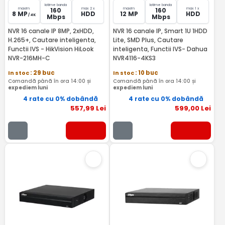
latime banda
latime banda
maxim
max 2 x
maxim
max 1 x
160
160
8 MP
HDD
12 MP
HDD
/ 4K
Mbps
Mbps
NVR 16 canale IP 8MP, 2xHDD,
NVR 16 canale IP, Smart 1U 1HDD
H.265+, Cautare inteligenta,
Lite, SMD Plus, Cautare
Functii IVS - HikVision HiLook
inteligenta, Functii IVS- Dahua
NVR-216MH-C
NVR4116-4KS3
In stoc
: 29 buc
In stoc
: 10 buc
Comandă până în ora 14:00 și
Comandă până în ora 14:00 și
expediem luni
expediem luni
4 rate cu 0% dobândă
4 rate cu 0% dobândă
557
,99
Lei
599
,00
Lei