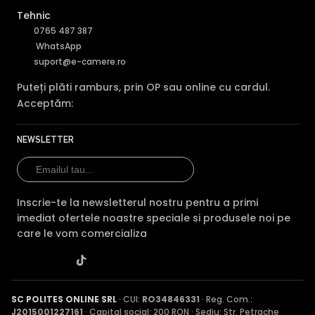
Tehnic
0765 487 387
WhatsApp
suport@e-camere.ro
Puteți plăti ramburs, prin OP sau online cu cardul.
Acceptăm:
NEWSLETTER
Inscrie-te la newsletterul nostru pentru a primi
imediat ofertele noastre speciale si produsele noi pe
care le vom comercializa
SC POLITES ONLINE SRL
· CUI:
RO34846331
· Reg. Com.:
J2015001227161
· Capital social: 200 RON · Sediu: Str. Petrache