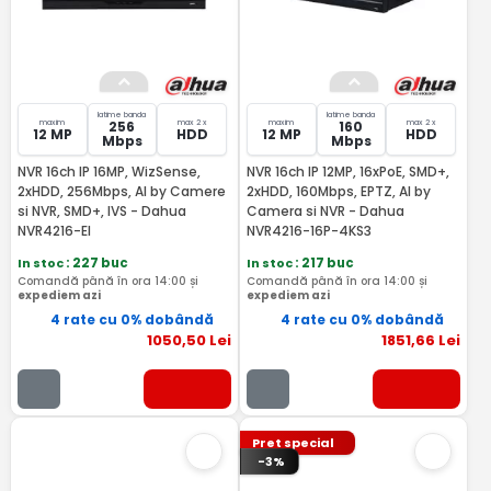
latime banda
latime banda
maxim
max 2 x
maxim
max 2 x
256
160
12 MP
HDD
12 MP
HDD
Mbps
Mbps
NVR 16ch IP 16MP, WizSense,
NVR 16ch IP 12MP, 16xPoE, SMD+,
2xHDD, 256Mbps, AI by Camere
2xHDD, 160Mbps, EPTZ, AI by
si NVR, SMD+, IVS - Dahua
Camera si NVR - Dahua
NVR4216-EI
NVR4216-16P-4KS3
In stoc
: 227 buc
In stoc
: 217 buc
Comandă până în ora 14:00 și
Comandă până în ora 14:00 și
expediem azi
expediem azi
4 rate cu 0% dobândă
4 rate cu 0% dobândă
1050
,50
Lei
1851
,66
Lei
Pret special
-3%