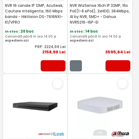
NVR 16 canale IP 12MP, AcuSeek,
NVR WizSense 16ch IP 32MP, 16x
Cautare inteligenta, 160 Mbps
PoE(1-8 ePoE), 2xHDD, 384Mbps,
banda - HikVision DS-7616NXI-
AI by NVR, SMD+ - Dahua
K1/VPRO
NVR5216-16P-EI
In stoc
: 20 buc
In stoc
: 14 buc
Comandă până în ora 14:00 și
Comandă până în ora 14:00 și
expediem azi
expediem azi
PRP:
2224
,99
Lei
2158
,99
Lei
3595
,64
Lei