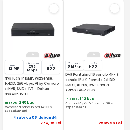
latime banda
7 fps /canal
max 2 x
maxim
max 1 x
256
8 MP
HDD
/ 4K
12 MP
HDD
Mbps
DVR Pentabrid 16 canale 4K+ 8
NVR 16ch IP 16MP, WizSense,
canale IP 4K, Permite 2xHDD,
1xHDD, 256Mbps, AI by Camere
SMD+, Audio, IVS- Dahua
si NVR, SMD+, IVS - Dahua
XVR5216A-4KL-I3
NVR4116HS-EI
In stoc
: 142 buc
In stoc
: 248 buc
Comandă până în ora 14:00 și
Comandă până în ora 14:00 și
expediem azi
expediem azi
4 rate cu 0% dobândă
774
,96
Lei
2565
,95
Lei