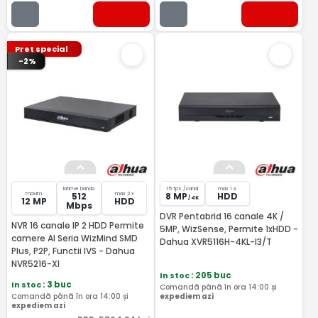
Pret special
-2%
latime banda
15 fps /canal
max 1 x
maxim
max 2 x
512
8 MP
HDD
/ 4K
12 MP
HDD
Mbps
DVR Pentabrid 16 canale 4K /
NVR 16 canale IP 2 HDD Permite
5MP, WizSense, Permite 1xHDD -
camere AI Seria WizMind SMD
Dahua XVR5116H-4KL-I3/T
Plus, P2P, Functii IVS - Dahua
NVR5216-XI
In stoc
: 205 buc
In stoc
: 3 buc
Comandă până în ora 14:00 și
Comandă până în ora 14:00 și
expediem azi
expediem azi