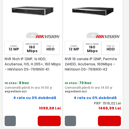
latime banda
latime banda
maxim
max 1 x
maxim
max 2 x
160
160
12 MP
HDD
12 MP
HDD
Mbps
Mbps
NVR 16ch IP 12MP, 1x HDD,
NVR 16 canale IP 12MP, Permite
AcuSense, IVS, H.265+, 160 Mbps
2xHDD, AcuSense, 160Mbps -
- HikVision DS-7616NXI-K1
HikVision DS-7616NXI-K2
In stoc
: 8 buc
In stoc
: 70 buc
Comandă până în ora 14:00 și
Comandă până în ora 14:00 și
expediem azi
expediem azi
4 rate cu 0% dobândă
4 rate cu 0% dobândă
PRP:
1516
,02
Lei
1099
,68
Lei
1466
,99
Lei