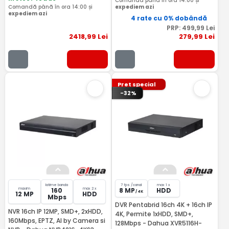
Comandă până în ora 14:00 și
Comandă până în ora 14:00 și
expediem azi
expediem azi
4 rate cu 0% dobândă
PRP:
499
,99
Lei
2418
,99
Lei
279
,99
Lei
Pret special
-32%
latime banda
7 fps /canal
max 1 x
maxim
max 2 x
160
8 MP
HDD
/ 4K
12 MP
HDD
Mbps
DVR Pentabrid 16ch 4K + 16ch IP
NVR 16ch IP 12MP, SMD+, 2xHDD,
4K, Permite 1xHDD, SMD+,
160Mbps, EPTZ, AI by Camera si
128Mbps - Dahua XVR5116H-