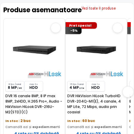
1 slot (max 1 x 10
2 sloturi (max
1 slo
HDD
Produse asemanatoare
Vezi toate 8 produse
TB)
10 TB)
x 10
Compresie
H.265
H.265
H.26
Pret special
P
-5%
Garantie
24 luni
24 luni
24 lu
Comparatie detaliata:
HikVision HiLook DVR-216Q-M1 vs
HikVision HiLook DVR-216U-M2(STD)(C) →
·
HikVision
HiLook DVR-216Q-M1 vs HikVision HiLook DVR-204Q-
M1(E) →
·
HikVision HiLook DVR-216Q-M1 vs HikVision
HiLook DVR-204U-M1(STD)(E) →
8 fps /canal
max 2 x
15 fps /canal
max 1 x
8
8 MP
HDD
4 MP
HDD
8
/ 4K
Lite
DVR 16 canale 8MP, 8 IP max
DVR HikVision HiLook TurboHD
DV
8MP, 2xHDD, H.265 Pro+, Audio -
DVR-204Q-M1(E), 4 canale, 4
8M
HikVision HiLook DVR-216U-
MP Lite, 72 Mbps, audio prin
Hi
M2(STD)(C)
coaxial
M1
In stoc
: 2 buc
In stoc
: 60 buc
In
Comandă azi și
expediem marti
Comandă azi și
expediem marti
Co
4 rate cu 0% dobândă
4 rate cu 0% dobândă