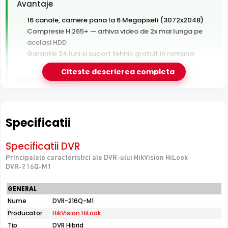
Avantaje
16 canale, camere pana la 6 Megapixeli (3072x2048)
Compresie H.265+ — arhiva video de 2x mai lunga pe
acelasi HDD
Garantie 24 luni si suport tehnic gratuit in romana
Citeste descrierea completa
De luat in calcul
Hard disk-ul nu este inclus — se achizitioneaza separat
Fara switch PoE integrat — camerele au nevoie de
switch sau alimentare separata
Specificatii
Un singur slot HDD — fara spatiu de extindere sau
redundanta
Specificatii DVR
Principalele caracteristici ale DVR-ului HikVision HiLook
DVR-216Q-M1
e-Camere.ro recomanda acest produs pentru:
firme, magazine si pensiuni.
GENERAL
Nume
DVR-216Q-M1
Producator
HikVision HiLook
16 Canale Video
Tip
DVR Hibrid