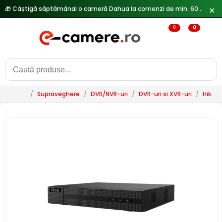
🎁 Câștigă săptămânal o cameră Dahua la comenzi de min. 600 lei —
✕
0
0
/
Supraveghere
/
DVR/NVR-uri
/
DVR-uri si XVR-uri
/
HikVis