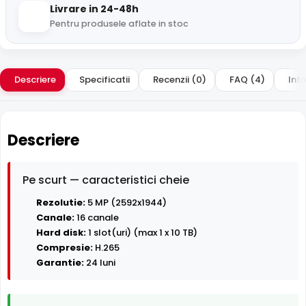
Livrare in 24-48h
Pentru produsele aflate in stoc
Descriere
Specificatii
Recenzii (0)
FAQ (4)
Intr
Descriere
Pe scurt — caracteristici cheie
Rezolutie:
5 MP (2592x1944)
Canale:
16 canale
Hard disk:
1 slot(uri) (max 1 x 10 TB)
Compresie:
H.265
Garantie:
24 luni