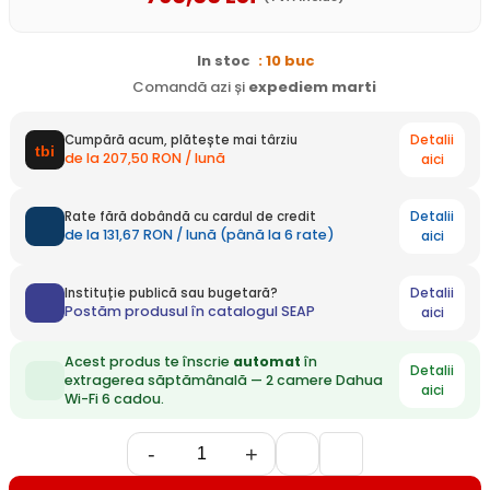
In stoc
: 10 buc
Comandă azi și
expediem
marti
Detalii
Cumpără acum, plătește mai târziu
de la 207,50 RON / lună
aici
Detalii
Rate fără dobândă cu cardul de credit
de la 131,67 RON / lună (până la 6 rate)
aici
Detalii
Instituție publică sau bugetară?
Postăm produsul în catalogul SEAP
aici
Acest produs te înscrie
automat
în
Detalii
extragerea săptămânală — 2 camere Dahua
aici
Wi-Fi 6 cadou.
-
+