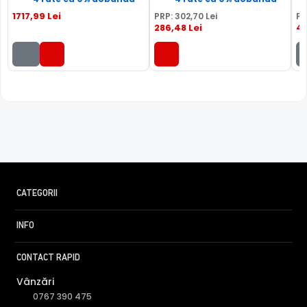
1717
,99
Lei
PRP:
302
,70
Lei
PR
286
,48
Lei
41
CATEGORII
INFO
CONTACT RAPID
Vânzări
0767 390 475