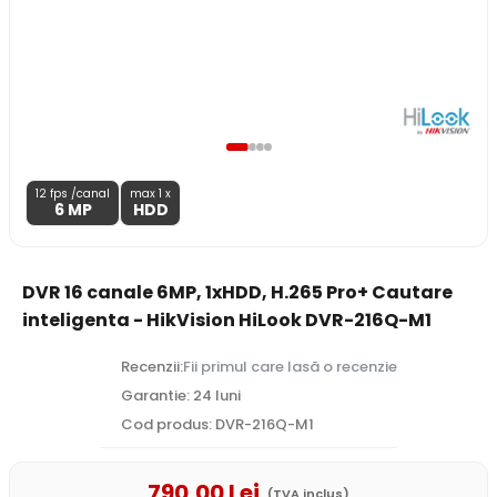
12 fps /canal
max 1 x
6 MP
HDD
DVR 16 canale 6MP, 1xHDD, H.265 Pro+ Cautare
inteligenta - HikVision HiLook DVR-216Q-M1
Recenzii:
Fii primul care lasă o recenzie
Garantie: 24 luni
Cod produs: DVR-216Q-M1
790
,00
Lei
(TVA inclus)