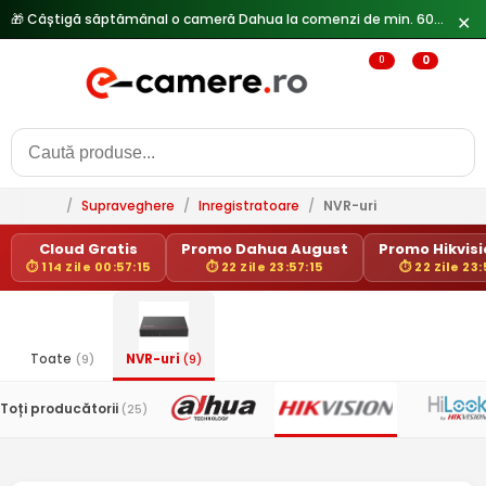
🎁 Câștigă săptămânal o cameră Dahua la comenzi de min. 600 lei —
✕
0
0
/
Supraveghere
/
Inregistratoare
/
NVR-uri
Cloud Gratis
Promo Dahua August
Promo Hikvisio
⏱ 114 Zile 00:57:14
⏱ 22 Zile 23:57:14
⏱ 22 Zile 23:
Toate
(9)
NVR-uri
(9)
Toți producătorii
(25)