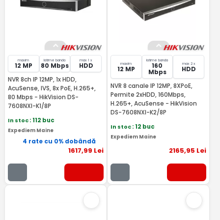
maxim
latime banda
max 1 x
latime banda
maxim
max 2 x
12 MP
80 Mbps
HDD
160
12 MP
HDD
Mbps
NVR 8ch IP 12MP, 1x HDD,
NVR 8 canale IP 12MP, 8XPoE,
AcuSense, IVS, 8x PoE, H.265+,
Permite 2xHDD, 160Mbps,
80 Mbps - HikVision DS-
H.265+, AcuSense - HikVision
7608NXI-K1/8P
DS-7608NXI-K2/8P
In stoc
: 112 buc
In stoc
: 12 buc
Expediem Maine
Expediem Maine
4 rate cu 0% dobândă
1617
,99
Lei
2165
,95
Lei