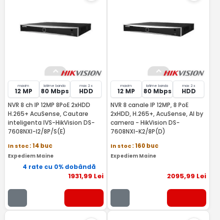
maxim
latime banda
max 2 x
maxim
latime banda
max 2 x
12 MP
80 Mbps
HDD
12 MP
80 Mbps
HDD
NVR 8 ch IP 12MP 8PoE 2xHDD
NVR 8 canale IP 12MP, 8 PoE
H.265+ AcuSense, Cautare
2xHDD, H.265+, AcuSense, AI by
inteligenta IVS-HikVision DS-
camera - HikVision DS-
7608NXI-I2/8P/S(E)
7608NXI-K2/8P(D)
In stoc
: 14 buc
In stoc
: 160 buc
Expediem Maine
Expediem Maine
4 rate cu 0% dobândă
1931
,99
Lei
2095
,99
Lei