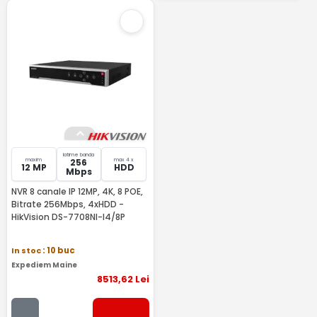
latime banda
maxim
max 4 x
256
12 MP
HDD
Mbps
NVR 8 canale IP 12MP, 4K, 8 POE,
Bitrate 256Mbps, 4xHDD -
HikVision DS-7708NI-I4/8P
In stoc
: 10 buc
Expediem Maine
8513
,62
Lei