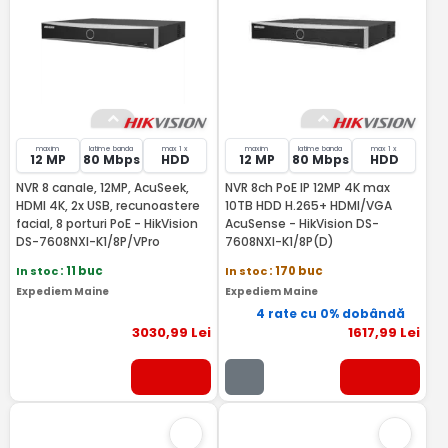
maxim
latime banda
max 1 x
maxim
latime banda
max 1 x
12 MP
80 Mbps
HDD
12 MP
80 Mbps
HDD
NVR 8 canale, 12MP, AcuSeek,
NVR 8ch PoE IP 12MP 4K max
HDMI 4K, 2x USB, recunoastere
10TB HDD H.265+ HDMI/VGA
facial, 8 porturi PoE - HikVision
AcuSense - HikVision DS-
DS-7608NXI-K1/8P/VPro
7608NXI-K1/8P(D)
In stoc
: 11 buc
In stoc
: 170 buc
Expediem Maine
Expediem Maine
4 rate cu 0% dobândă
3030
,99
Lei
1617
,99
Lei