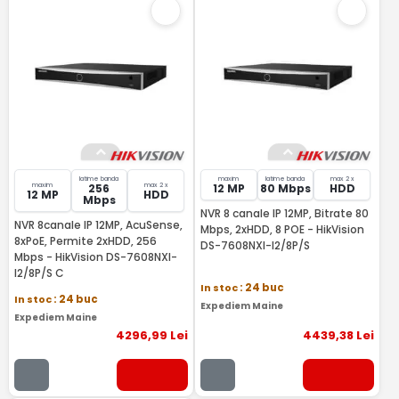
latime banda
maxim
latime banda
max 2 x
maxim
max 2 x
256
12 MP
80 Mbps
HDD
12 MP
HDD
Mbps
NVR 8 canale IP 12MP, Bitrate 80
NVR 8canale IP 12MP, AcuSense,
Mbps, 2xHDD, 8 POE - HikVision
8xPoE, Permite 2xHDD, 256
DS-7608NXI-I2/8P/S
Mbps - HikVision DS-7608NXI-
I2/8P/S C
In stoc
: 24 buc
In stoc
: 24 buc
Expediem Maine
Expediem Maine
4296
,99
Lei
4439
,38
Lei