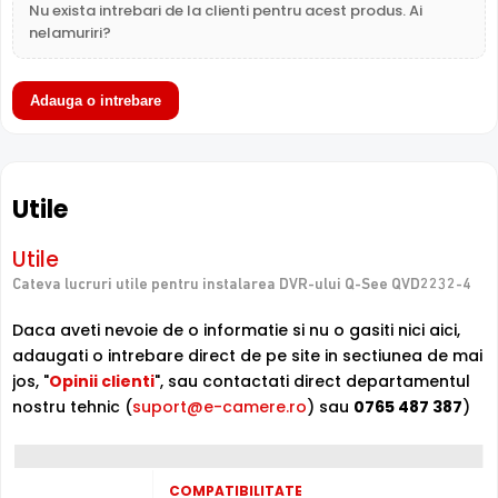
instiintare prealabila si nu constituie obligativitate contractuala. Va
Nu exista intrebari de la clienti pentru acest produs. Ai
reducere cu pana la 50% a spatiului de stocare fata de
stam oricand la dispozitie pentru eventuale clarificari.
nelamuriri?
H.264, la aceeasi calitate video.
Adauga o intrebare
Q-SEE QVD2232-4 este un DVR cu 32 canale video
, ce
poate inregistra imagini provenite de la camere de
supraveghere ce au o rezolutie maxima de 5 Megapixeli,
cu maxim 15 de cadre/secunda/canal.
Utile
Tehnologie
Utile
DVR-ul PENTABRID permite conectarea unor camere cu
tehnologie HDCVI, HDTVI, AHD, ANALOGICA, IP . Pentru
Cateva lucruri utile pentru instalarea DVR-ului Q-See QVD2232-4
echipamentele compatibile, puteti gasi in tabul "Utile"
Daca aveti nevoie de o informatie si nu o gasiti nici aici,
link-uri catre fiecare echipamente din fiecare tehnologie.
adaugati o intrebare direct de pe site in sectiunea de mai
jos, "
Opinii clienti
", sau contactati direct departamentul
Inregistrare
nostru tehnic (
suport@e-camere.ro
) sau
0765 487 387
)
Puteti inregistra imagini de la camere de supraveghere
video, pe acest DVR, folosind compresia H.265 / H.264 /
MJPEG , non-stop sau chiar dupa un orar (fortat, la
detectie miscare, lipsa semnal video, mascare camera,
COMPATIBILITATE