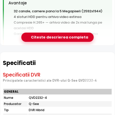
Avantaje
32 canale, camere pana la 5 Megapixeli (2592x1944)
4 sloturi HDD pentru arhiva video extinsa
Compresie H.265+ — arhiva video de 2x mai lunga pe
acelasi HDD
Garantie 24 luni si suport tehnic gratuit in romana
Citeste descrierea completa
De luat in calcul
Hard disk-ul nu este inclus — se achizitioneaza separat
Fara switch PoE integrat — camerele au nevoie de
Specificatii
switch sau alimentare separata
Specificatii DVR
Principalele caracteristici ale DVR-ului Q-See QVD2232-4
e-Camere.ro recomanda acest produs pentru:
proiecte mari: depozite, ansambluri rezidentiale,
GENERAL
industrie.
Nume
QVD2232-4
Producator
Q-See
Tip
DVR Hibrid
32 Canale Video