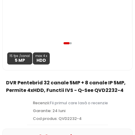
15 fps /canal
max 4 x
5 MP
HDD
DVR Pentebrid 32 canale 5MP + 8 canale IP 5MP,
Permite 4xHDD, Functii IVS - Q-See QVD2232-4
Recenzii:
Fii primul care lasă o recenzie
Garantie: 24 luni
Cod produs: QVD2232-4