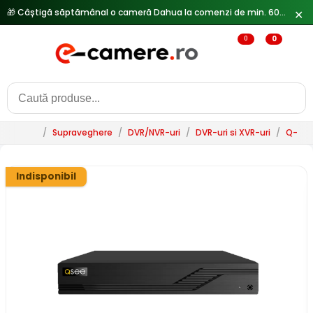
🎁 Câștigă săptămânal o cameră Dahua la comenzi de min. 600 lei —
✕
0
0
/
Supraveghere
/
DVR/NVR-uri
/
DVR-uri si XVR-uri
/
Q-Se
Indisponibil