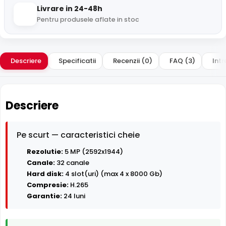
Livrare in 24-48h
Pentru produsele aflate in stoc
Descriere
Specificatii
Recenzii (0)
FAQ (3)
Intr
Descriere
Pe scurt — caracteristici cheie
Rezolutie:
5 MP (2592x1944)
Canale:
32 canale
Hard disk:
4 slot(uri) (max 4 x 8000 Gb)
Compresie:
H.265
Garantie:
24 luni