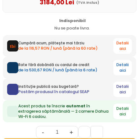
3184
,00
Lei
(TVA inclus)
Indisponibil
Nu se poate livra.
Detalii
Cumpără acum, plătește mai târziu
de la 116,57 RON / lună (până la 60 rate)
aici
Detalii
Rate fără dobândă cu cardul de credit
de la 530,67 RON / lună (până la 6 rate)
aici
Detalii
Instituție publică sau bugetară?
Postăm produsul în catalogul SEAP
aici
Acest produs te înscrie
automat
în
Detalii
extragerea săptămânală — 2 camere Dahua
aici
Wi-Fi 6 cadou.
-
+