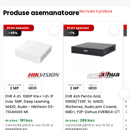
stam oricand la dispozitie pentru eventuale clarificari.
Produse asemanatoare
Vezi toate 8 produse
Compara cu produse asemanatoare
Tabel comparativ generat automat pe baza categoriei si
features.
Pret special
Pret special
P
-45%
-1%
Comparatie Q-See QVD5708 vs 3 alterna
Q-See
HikVision DS-
Dahua
Caracteristica
QVD5708
7104HGHI-M1
XVR1B0
(acest produs)
Pret
1.317 lei
166 lei
219 lei
Tip
DVR
DVR
DVR
25 fps /canal
max 1 x
25 fps /canal
max 1 x
25
2 MP
HDD
2 MP
HDD
Canale
16 canale
4 canale
4 cana
DVR 4 ch. 1080P lite+ 1 ch. IP
DVR 4ch Penta-brid,
DV
HDCVI, HDTVI,
HDCVI, HDTVI,
HDCVI, 
max. 5MP, Deep Learning,
1080N/720P, 1U, 1xHDD,
ma
Tehnologie
AHD,
AHD,
AHD,
1xHDD, Audio - HikVision DS-
WizSense, Audio prin Coaxial,
1x
ANALOGICA, IP
ANALOGICA, IP
ANALOG
7104HGHI-M1
SMD+, P2P-Dahua XVR1B04-I/T
71
In stoc
: 181 buc
In stoc
: 286 buc
In
Rezolutie max
8 MP
2 MP/1080p
2 MP/1
Comandă până în ora 14:00 și
Comandă până în ora 14:00 și
Co
expediem azi
expediem azi
ex