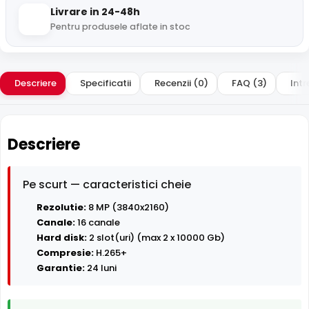
Livrare in 24-48h
Pentru produsele aflate in stoc
Descriere
Specificatii
Recenzii (0)
FAQ (3)
Intr
Descriere
Pe scurt — caracteristici cheie
Rezolutie:
8 MP (3840x2160)
Canale:
16 canale
Hard disk:
2 slot(uri) (max 2 x 10000 Gb)
Compresie:
H.265+
Garantie:
24 luni