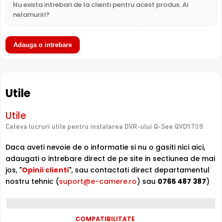
Nu exista intrebari de la clienti pentru acest produs. Ai
si banda de retea.
nelamuriri?
Q-SEE QVD5708 este un DVR cu 16 canale video
, ce
Adauga o intrebare
poate inregistra imagini provenite de la camere de
supraveghere ce au o rezolutie maxima de 8 Megapixeli,
cu maxim 12 de cadre/secunda/canal.
Utile
Tehnologie
DVR-ul permite conectarea unor camere cu tehnologie
Utile
HDCVI, HDTVI, AHD, ANALOGICA, IP . Pentru echipamentele
compatibile, puteti gasi in tabul "Utile" link-uri catre
Cateva lucruri utile pentru instalarea DVR-ului Q-See QVD5708
fiecare echipamente din fiecare tehnologie.
Daca aveti nevoie de o informatie si nu o gasiti nici aici,
adaugati o intrebare direct de pe site in sectiunea de mai
Inregistrare
jos, "
Opinii clienti
", sau contactati direct departamentul
Puteti inregistra imagini de la camere de supraveghere
nostru tehnic (
suport@e-camere.ro
) sau
0765 487 387
)
video, pe acest DVR, folosind compresia H.265+ / H.265 /
H.264+ / H.264 , non-stop sau chiar dupa un orar (fortat,
la detectie miscare, lipsa semnal video, mascare camera,
etc.), folosind hard disk-uri interne, neincluse in pachet
COMPATIBILITATE