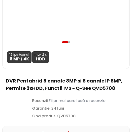
12 fps /canal
max 2 x
8 MP
/ 4K
HDD
DVR Pentabrid 8 canale 8MP si 8 canale IP 8MP,
Permite 2xHDD, Functii IVS - Q-See QVD5708
Recenzii:
Fii primul care lasă o recenzie
Garantie: 24 luni
Cod produs: QVD5708