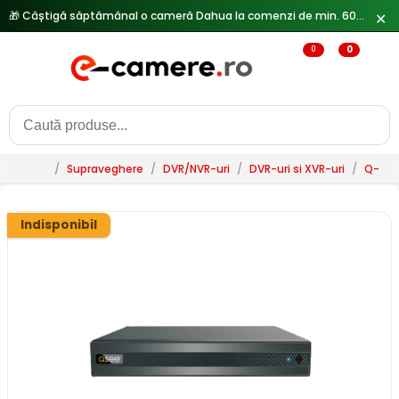
🎁 Câștigă săptămânal o cameră Dahua la comenzi de min. 600 lei —
✕
0
0
/
Supraveghere
/
DVR/NVR-uri
/
DVR-uri si XVR-uri
/
Q-Se
Indisponibil