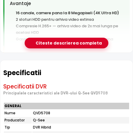
Avantaje
16 canale, camere pana la 8 Megapixeli (4K Ultra HD)
2 sloturi HDD pentru arhiva video extinsa
Compresie H.265+ — arhiva video de 2x mai lunga pe
acelasi HDD
Garantie 24 luni si suport tehnic gratuit in romana
Citeste descrierea completa
De luat in calcul
Hard disk-ul nu este inclus — se achizitioneaza separat
Fara switch PoE integrat — camerele au nevoie de
Specificatii
switch sau alimentare separata
Specificatii DVR
Principalele caracteristici ale DVR-ului Q-See QVD5708
e-Camere.ro recomanda acest produs pentru:
firme, magazine si pensiuni.
GENERAL
Nume
QVD5708
Producator
Q-See
16 Canale Video
Tip
DVR Hibrid
Q-See QVD5708 suporta conectarea a pana la
16