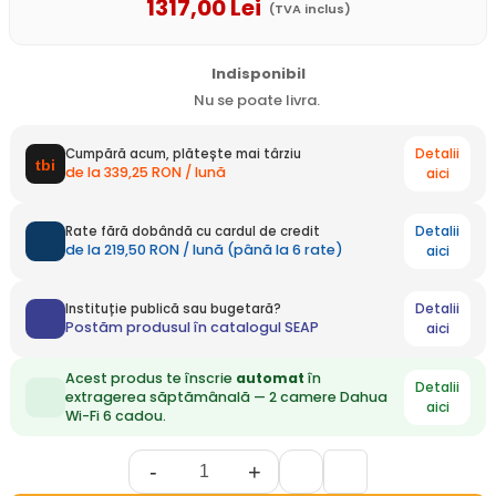
1317
,00
Lei
(TVA inclus)
Indisponibil
Nu se poate livra.
Detalii
Cumpără acum, plătește mai târziu
de la 339,25 RON / lună
aici
Detalii
Rate fără dobândă cu cardul de credit
de la 219,50 RON / lună (până la 6 rate)
aici
Detalii
Instituție publică sau bugetară?
Postăm produsul în catalogul SEAP
aici
Acest produs te înscrie
automat
în
Detalii
extragerea săptămânală — 2 camere Dahua
aici
Wi-Fi 6 cadou.
-
+