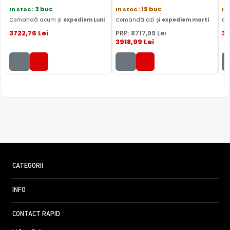
In stoc
: 3 buc
In stoc
: 19 buc
In
Comandă acum și
expediem Luni
Comandă azi și
expediem marti
Co
3722
,76
Lei
39
PRP:
8717
,99
Lei
3918
,99
Lei
CATEGORII
INFO
CONTACT RAPID