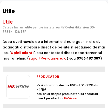
de 8 Megapixeli, in limita a 256 MB/secunda, pe intreg
sistemul.
Utile
Inregistrare
Utile
Puteti inregistra imagini de la camere de supraveghere
video, pe acest NVR, folosind compresia H.265 / H.264 /
Cateva lucruri utile pentru instalarea NVR-ului HikVision DS-
MJPEG , non-stop sau chiar dupa un orar (fortat, la
7732NI-K4/16P
detectie miscare, lipsa semnal video, mascare camera,
Daca aveti nevoie de o informatie si nu o gasiti nici aici,
etc.), folosind hard disk-uri interne, neincluse in pachet
adaugati o intrebare direct de pe site in sectiunea de mai
(maxim 4 x 6000 Gb, neincluse)
jos, "
Opinii clienti
", sau contactati direct departamentul
nostru tehnic (
suport@e-camere.ro
) sau
0765 487 387
)
Switch 16 porturi POE (Power Over Ethernet)
Puteti alimenta maxim 16 camere de supraveghere video
IP ce permit aceasta functie, direct din acest NVR DS-
7732NI-K4/16P, folosind cate un cablu UTP, economisind
PRODUCATOR
astfel sursa, respectiv cablul de alimentare. Distanta
maxima la care se poate folosi aceasta functie este de
Vezi informatii despre NVR-ul DS-7732NI-
K4/16P
80-100 metri, folosind un cablu de calitate buna.
sau chiar despre producatorului acestuia
direct pe siteul lor
HikVision
Intrari Audio
Inregistratorul este conceput cu o singura intrare audio,