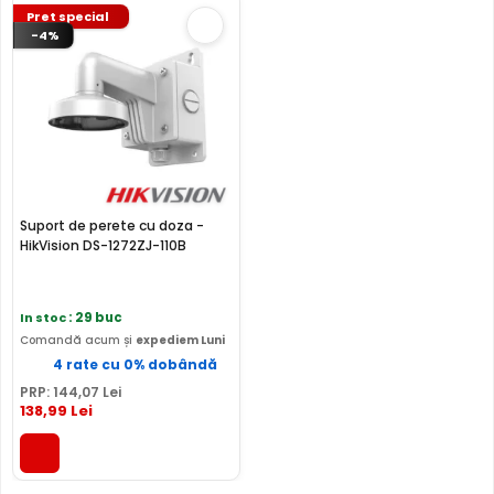
Pret special
-4%
Suport de perete cu doza -
HikVision DS-1272ZJ-110B
In stoc
: 29 buc
Comandă acum și
expediem Luni
4 rate cu 0% dobândă
PRP:
144
,07
Lei
138
,99
Lei