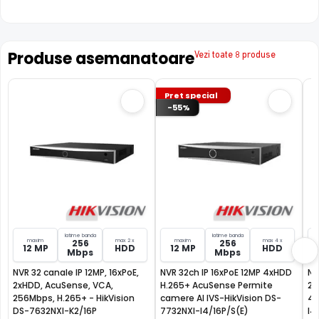
Produse asemanatoare
Vezi toate 8 produse
Pret special
-55%
latime banda
latime banda
maxim
max 2 x
maxim
max 4 x
256
256
12 MP
HDD
12 MP
HDD
Mbps
Mbps
NVR 32 canale IP 12MP, 16xPoE,
NVR 32ch IP 16xPoE 12MP 4xHDD
NVR
2xHDD, AcuSense, VCA,
H.265+ AcuSense Permite
25
256Mbps, H.265+ - HikVision
camere AI IVS-HikVision DS-
4x
DS-7632NXI-K2/16P
7732NXI-I4/16P/S(E)
I4