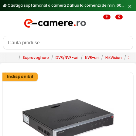
🎁 Câștigă săptămânal o cameră Dahua la comenzi de min. 600 lei —
✕
0
0
/
Supraveghere
/
DVR/NVR-uri
/
NVR-uri
/
HikVision
/
32 
Indisponibil