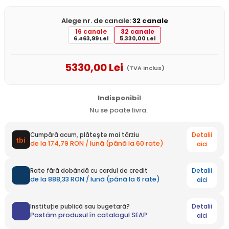
Alege nr. de canale:
32 canale
16 canale
32 canale
6.463,99 Lei
5.330,00 Lei
5330
,00
Lei
(TVA inclus)
Indisponibil
Nu se poate livra.
Detalii
Cumpără acum, plătește mai târziu
de la 174,79 RON / lună (până la 60 rate)
aici
Detalii
Rate fără dobândă cu cardul de credit
de la 888,33 RON / lună (până la 6 rate)
aici
Detalii
Instituție publică sau bugetară?
Postăm produsul în catalogul SEAP
aici