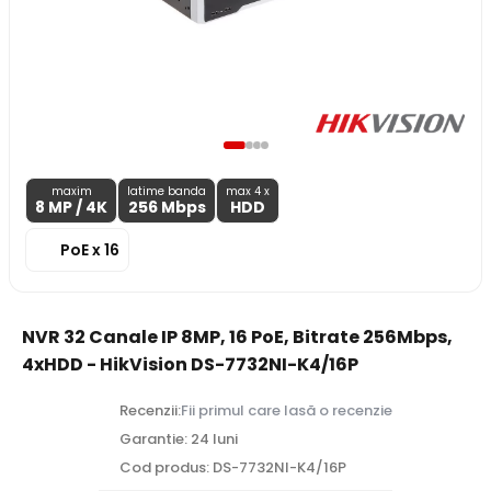
maxim
latime banda
max 4 x
8 MP
/ 4K
256 Mbps
HDD
PoE x 16
NVR 32 Canale IP 8MP, 16 PoE, Bitrate 256Mbps,
4xHDD - HikVision DS-7732NI-K4/16P
Recenzii:
Fii primul care lasă o recenzie
Garantie: 24 luni
Cod produs: DS-7732NI-K4/16P