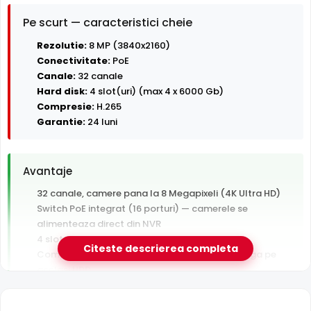
Pe scurt — caracteristici cheie
Rezolutie:
8 MP (3840x2160)
Conectivitate:
PoE
Canale:
32 canale
Hard disk:
4 slot(uri) (max 4 x 6000 Gb)
Compresie:
H.265
Garantie:
24 luni
Avantaje
32 canale, camere pana la 8 Megapixeli (4K Ultra HD)
Switch PoE integrat (16 porturi) — camerele se
alimenteaza direct din NVR
4 sloturi HDD pentru arhiva video extinsa
Citeste descrierea completa
Compresie H.265+ — arhiva video de 2x mai lunga pe
acelasi HDD
Garantie 24 luni si suport tehnic gratuit in romana