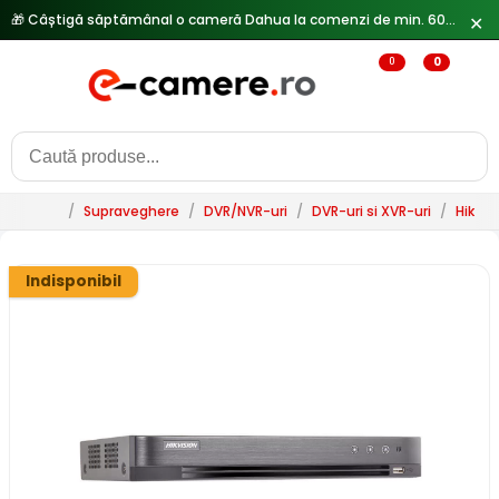
✕
0
0
/
Supraveghere
/
DVR/NVR-uri
/
DVR-uri si XVR-uri
/
HikVis
Indisponibil