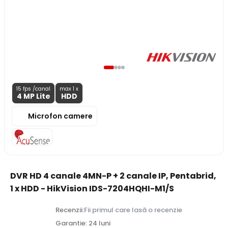
15 fps /canal
max 1 x
4 MP
Lite
HDD
Microfon camere
DVR HD 4 canale 4MN-P + 2 canale IP, Pentabrid,
1 x HDD - HikVision IDS-7204HQHI-M1/S
Recenzii:
Fii primul care lasă o recenzie
Garantie: 24 luni