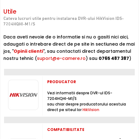
video
, ce poate inregistra imagini provenite de la camere
de supraveghere ce au o rezolutie maxima de 3.5
Utile
Megapixeli, cu maxim 15 de cadre/secunda/canal.
Cateva lucruri utile pentru instalarea DVR-ului HikVision IDS-
7204HQHI-M1/S
Tehnologie
DVR-ul permite conectarea unor camere cu tehnologie
Daca aveti nevoie de o informatie si nu o gasiti nici aici,
HDCVI, HDTVI, AHD, ANALOGICA, IP . Pentru echipamentele
adaugati o intrebare direct de pe site in sectiunea de mai
compatibile, puteti gasi in tabul "Utile" link-uri catre
jos, "
Opinii clienti
", sau contactati direct departamentul
fiecare echipamente din fiecare tehnologie.
nostru tehnic (
suport@e-camere.ro
) sau
0765 487 387
)
Inregistrare
Puteti inregistra imagini de la camere de supraveghere
PRODUCATOR
video, pe acest DVR, folosind compresia H.265 Pro+ /
H.265 Pro / H.265 / H.264+ / H.264, non-stop sau chiar
Vezi informatii despre DVR-ul IDS-
dupa un orar (fortat, la detectie miscare, lipsa semnal
7204HQHI-M1/S
video, mascare camera, etc.), folosind un hard disk intern,
sau chiar despre producatorului acestuia
neinclus in pachet (maxim 1 x 10000 Gb, neinclus)
direct pe siteul lor
HikVision
Intrari Audio
COMPATIBILITATE
Inregistratorul este conceput cu o singura intrare audio,
la care puteti conecta un microfon, permitand