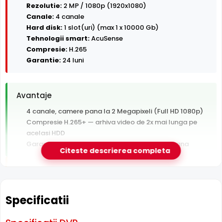
Rezolutie:
2 MP / 1080p (1920x1080)
Canale:
4 canale
Hard disk:
1 slot(uri) (max 1 x 10000 Gb)
Tehnologii smart:
AcuSense
Compresie:
H.265
Garantie:
24 luni
Avantaje
4 canale, camere pana la 2 Megapixeli (Full HD 1080p)
Compresie H.265+ — arhiva video de 2x mai lunga pe
acelasi HDD
Garantie 24 luni si suport tehnic gratuit in romana
Citeste descrierea completa
De luat in calcul
Hard disk-ul nu este inclus — se achizitioneaza separat
Fara switch PoE integrat — camerele au nevoie de
Specificatii
switch sau alimentare separata
Un singur slot HDD — fara spatiu de extindere sau