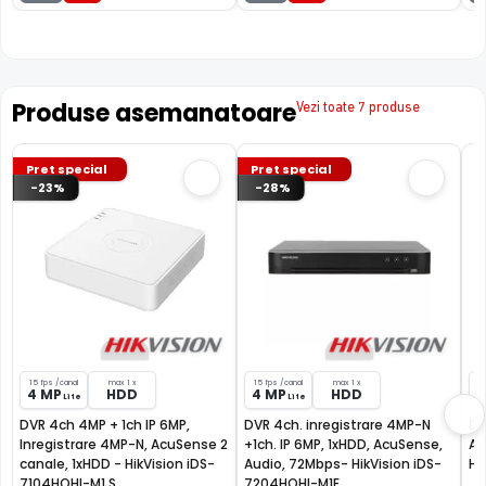
Produse asemanatoare
Vezi toate 7 produse
Pret special
Pret special
-23%
-28%
15 fps /canal
max 1 x
15 fps /canal
max 1 x
8
4 MP
HDD
4 MP
HDD
8
Lite
Lite
DVR 4ch 4MP + 1ch IP 6MP,
DVR 4ch. inregistrare 4MP-N
DV
Inregistrare 4MP-N, AcuSense 2
+1ch. IP 6MP, 1xHDD, AcuSense,
Ac
canale, 1xHDD - HikVision iDS-
Audio, 72Mbps- HikVision iDS-
Hi
7104HQHI-M1 S
7204HQHI-M1E