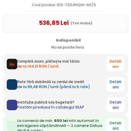
Cod produs: IDS-7204HQHI-M1/S
536
,85
Lei
(TVA inclus)
Indisponibil
Nu se poate livra.
Detalii
Cumpără acum, plătește mai târziu
de la 144,21 RON / lună
aici
Detalii
Rate fără dobândă cu cardul de credit
de la 89,48 RON / lună (până la 6 rate)
aici
Detalii
Instituție publică sau bugetară?
Postăm produsul în catalogul SEAP
aici
La comenzi de min.
600 lei
intri automat în
Detalii
extragerea săptămânală — 2 camere Dahua
aici
Wi-Fi 6 cadou.