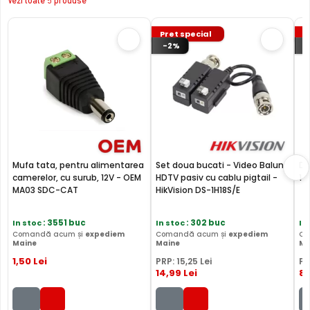
Vezi toate 5 produse
Pret special
P
-2%
Mufa tata, pentru alimentarea
Set doua bucati - Video Balun
Do
camerelor, cu surub, 12V - OEM
HDTV pasiv cu cablu pigtail -
10
MA03 SDC-CAT
HikVision DS-1H18S/E
In stoc
: 3551 buc
In stoc
: 302 buc
In
Comandă acum și
expediem
Comandă acum și
expediem
Co
Maine
Maine
Ma
1
,50
Lei
PRP:
15
,25
Lei
PR
14
,99
Lei
8
,