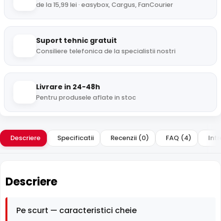
de la 15,99 lei · easybox, Cargus, FanCourier
Suport tehnic gratuit
Consiliere telefonica de la specialistii nostri
Livrare in 24-48h
Pentru produsele aflate in stoc
Descriere
Specificatii
Recenzii (0)
FAQ (4)
Intr
Descriere
Pe scurt — caracteristici cheie