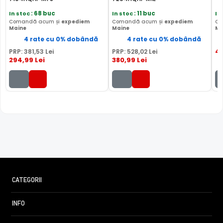
In stoc
: 68 buc
In stoc
: 11 buc
In
Comandă acum și
expediem
Comandă acum și
expediem
Co
Maine
Maine
Ma
4 rate cu 0% dobândă
4 rate cu 0% dobândă
4
PRP:
381
,53
Lei
PRP:
528
,02
Lei
294
,99
Lei
380
,99
Lei
CATEGORII
INFO