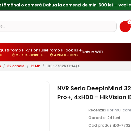
ptămânal o cameră Dahua la comenzi de min. 600 lei —
vezi 
0
gust
Promo Hikvision Iulie
Promo Hilook Iulie
Dahua WiFi
15
⏱ 25 Zile 00:09:15
⏱ 4 Zile 00:09:15
n
/
32 canale
/
12 MP
/
IDS-7732NXI-I4/X
NVR Seria DeepinMind 32 
Pro+, 4xHDD - HikVision 
Recenzii:
Fii primul car
Garantie: 24 luni
Cod produs: iDS-7732