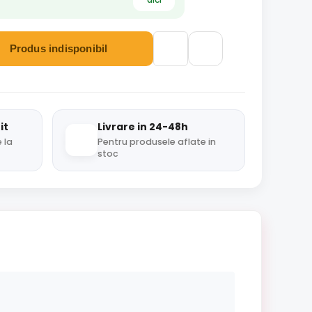
Produs indisponibil
it
Livrare in 24-48h
 la
Pentru produsele aflate in
stoc