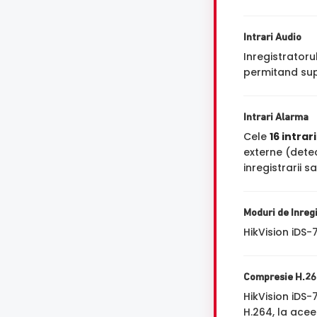
Intrari Audio
Inregistrator
permitand sup
Intrari Alarma
Cele
16 intrar
externe (dete
inregistrarii s
Moduri de Inreg
HikVision iDS
Compresie H.26
HikVision iDS
H.264, la acee