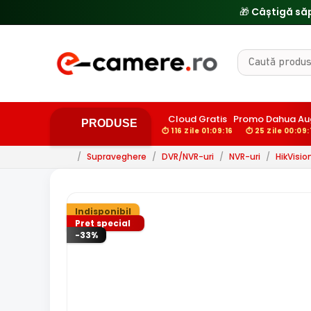
🎁 Câștigă să
Cloud Gratis
Promo Dahua Au
PRODUSE
⏱ 116 Zile 01:09:15
⏱ 25 Zile 00:09:
/
Supraveghere
/
DVR/NVR-uri
/
NVR-uri
/
HikVisio
Indisponibil
Pret special
-33%