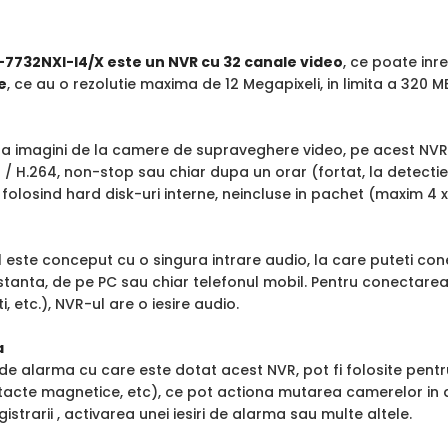
-7732NXI-I4/X este un NVR cu 32 canale video
, ce poate inr
e
, ce au o rezolutie maxima de 12 Megapixeli, in limita a 320 
tra imagini de la camere de supraveghere video, pe acest NVR
 / H.264, non-stop sau chiar dupa un orar (fortat, la detect
 folosind hard disk-uri interne, neincluse in pachet (maxim 4 
ul este conceput cu o singura intrare audio, la care puteti 
istanta, de pe PC sau chiar telefonul mobil. Pentru conectar
i, etc.), NVR-ul are o iesire audio.
a
i de alarma cu care este dotat acest NVR, pot fi folosite pen
tacte magnetice, etc), ce pot actiona mutarea camerelor in a
istrarii , activarea unei iesiri de alarma sau multe altele.