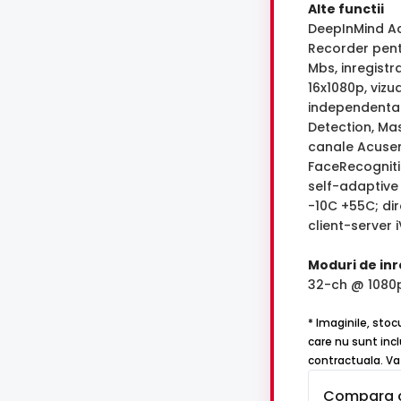
Alte functii
DeepInMind Ac
Recorder pent
Mbs, inregist
16x1080p, vizu
independenta H
Detection, Ma
canale Acusen
FaceRecogniti
self-adaptive
-10C +55C; dir
client-server 
Moduri de inr
32-ch @ 1080
* Imaginile, stoc
care nu sunt incl
contractuala. Va 
Compara 