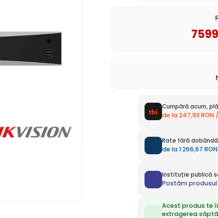
759
Cumpără acum, plă
de la 247,93 RON 
Rate fără dobândă 
de la 1.266,67 RON
Instituție publică
Postăm produsul 
Acest produs te î
extragerea săpt