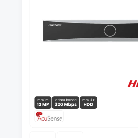
maxim
latime banda
max 4 x
12 MP
320 Mbps
HDD