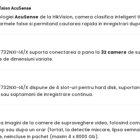
Vision AcuSense
ologiei
AcuSense
de la HikVision, camera clasifica inteligent t
rmele false si permitand cautarea rapida in inregistrari dupa
-7732NXI-I4/X suporta conectarea a pana la
32 camere
de su
 de dimensiuni variate.
7732NXI-I4/X dispune de 4 slot-uri pentru hard disk, suporta
 sau saptamani de inregistrare continua.
stra imagini de la camere de supraveghere video, folosind co
op sau dupa un orar (fortat, la detectie miscare, lipsa semna
ne, neincluse in pachet (maxim 4 x 8000 Gb).