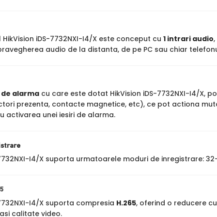
ul HikVision iDS-7732NXI-I4/X este conceput cu
1 intrari audio
ravegherea audio de la distanta, de pe PC sau chiar telefonu
i de alarma
cu care este dotat HikVision iDS-7732NXI-I4/X, po
ctori prezenta, contacte magnetice, etc), ce pot actiona mut
au activarea unei iesiri de alarma.
istrare
-7732NXI-I4/X suporta urmatoarele moduri de inregistrare: 3
5
-7732NXI-I4/X suporta compresia
H.265
, oferind o reducere c
asi calitate video.