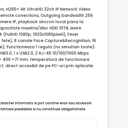
on, H265+ 4K UltraHD 32ch IP Network Video
 Remote conections, Outgoing bandwidth 256
mere IP, playback sincron local pana la
 capacitate maxima/disc HDD 10TB, iesire
 (FullHD 1080p, 1920x1080pixeli), Fever
0 fete), 8 canale Face Capture&Recognition, 16
; Functioneaza 1 regula (nu simultan toate):
B3.0, 1 x USB2.0, 2 RJ-45 10/100/1000 Mbps
5 × 400 ×71 mm; temperatura de functionare
; direct accesibil de pe PC-uri prin aplicatie
caracter informativ si pot contine erori sau accesorii
iintare prealabila si nu constituie obligativitate