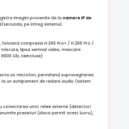
egistra imagini provenite de la
camere IP de
MB/secunda, pe intreg sistemul.
, folosind compresia H.265 Pro+ / H.265 Pro /
ie miscare, lipsa semnal video, mascare
x 8000 Gb, neincluse)
conecta un microfon, permitand supravegherea
ea la un echipament de redare audio (sistem
tru conectarea unor relee externe (detectori
numite preseturi (daca permit acest lucru),