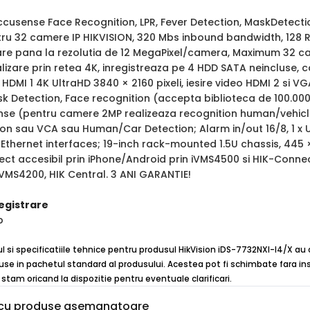
cusense Face Recognition, LPR, Fever Detection, MaskDetecti
ru 32 camere IP HIKVISION, 320 Mbs inbound bandwidth, 128
rare pana la rezolutia de 12 MegaPixel/camera, Maximum 32 ca
alizare prin retea 4K, inregistreaza pe 4 HDD SATA neincluse,
DMI 1 4K UltraHD 3840 × 2160 pixeli, iesire video HDMI 2 si VGA
sk Detection, Face recognition (accepta biblioteca de 100.00
se (pentru camere 2MP realizeaza recognition human/vehicle)
on sau VCA sau Human/Car Detection; Alarm in/out 16/8, 1 x US
 Ethernet interfaces; 19-inch rack-mounted 1.5U chassis, 44
ect accesibil prin iPhone/Android prin iVMS4500 si HIK-Connect
iVMS4200, HIK Central. 3 ANI GARANTIE!
egistrare
p
ul si specificatiile tehnice pentru produsul HikVision iDS-7732NXI-I4/X au 
use in pachetul standard al produsului. Acestea pot fi schimbate fara inst
stam oricand la dispozitie pentru eventuale clarificari.
cu produse asemanatoare