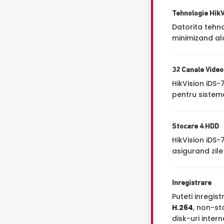
Tehnologie Hik
Datorita tehn
minimizand ala
32 Canale Video
HikVision iDS
pentru sisteme
Stocare 4 HDD
HikVision iDS-
asigurand zile
Inregistrare
Puteti inregi
H.264
, non-st
disk-uri inter