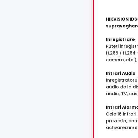
HIKVISION IDS
supravegher
Inregistrare
Puteti inregis
H.265 / H.264+
camera, etc.),
Intrari Audio
Inregistrator
audio de la d
audio, TV, cast
Intrari Alarm
Cele 16 intrar
prezenta, con
activarea inreg