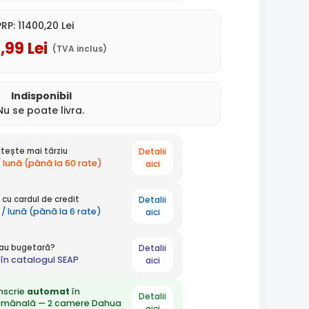
PRP:
11400
,20
Lei
9
,99
Lei
(TVA inclus)
Indisponibil
Nu se poate livra.
Detalii
tește mai târziu
/ lună (până la 60 rate)
aici
Detalii
cu cardul de credit
 / lună (până la 6 rate)
aici
Detalii
 sau bugetară?
în catalogul SEAP
aici
nscrie
automat
în
Detalii
ămânală — 2 camere Dahua
aici