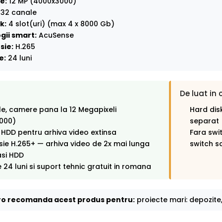
e:
12 MP (4000x3000)
32 canale
k:
4 slot(uri) (max 4 x 8000 Gb)
gii smart:
AcuSense
sie:
H.265
e:
24 luni
De luat in 
e, camere pana la 12 Megapixeli
Hard disk
000)
separat
i HDD pentru arhiva video extinsa
Fara swi
e H.265+ — arhiva video de 2x mai lunga
switch s
asi HDD
 24 luni si suport tehnic gratuit in romana
o recomanda acest produs pentru:
proiecte mari: depozite,