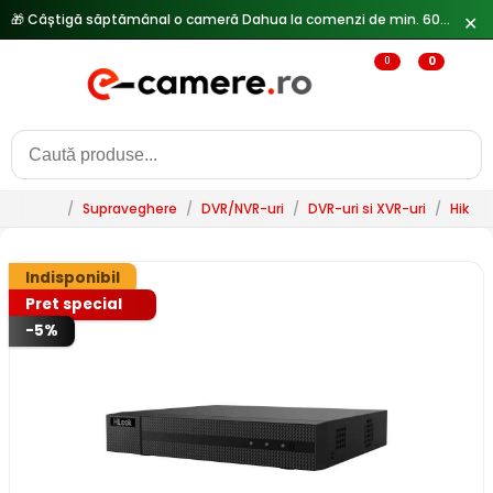
🎁 Câștigă săptămânal o cameră Dahua la comenzi de min. 600 lei —
✕
0
0
/
Supraveghere
/
DVR/NVR-uri
/
DVR-uri si XVR-uri
/
HikVis
Indisponibil
Pret special
-5%