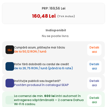
PRP:
169
,56
Lei
160
,48
Lei
(TVA inclus)
Indisponibil
Nu se poate livra.
Detalii
Cumpără acum, plătește mai târziu
de la 50,12 RON / lună
aici
Detalii
Rate fără dobândă cu cardul de credit
de la 26,75 RON / lună (până la 6 rate)
aici
Detalii
Instituție publică sau bugetară?
Postăm produsul în catalogul SEAP
aici
La comenzi de min.
600 lei
intri automat în
Detalii
extragerea săptămânală — 2 camere Dahua
aici
Wi-Fi 6 cadou.