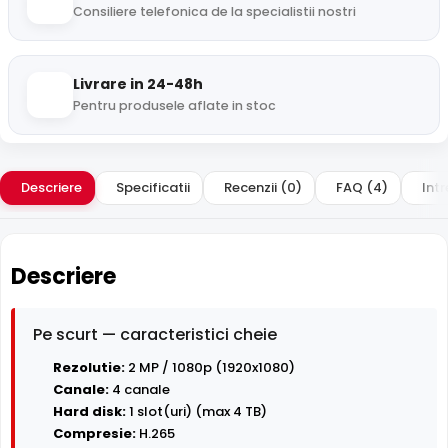
Consiliere telefonica de la specialistii nostri
Livrare in 24-48h
Pentru produsele aflate in stoc
Descriere
Specificatii
Recenzii (0)
FAQ (4)
Intr
Descriere
Pe scurt — caracteristici cheie
Rezolutie:
2 MP / 1080p (1920x1080)
Canale:
4 canale
Hard disk:
1 slot(uri) (max 4 TB)
Compresie:
H.265