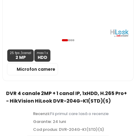
25 fps /canal
max 1 x
2 MP
HDD
Microfon camere
DVR 4 canale 2MP + 1 canal IP, 1xHDD, H.265 Pro+
- HikVision HiLook DVR-204G-K1(STD)(S)
Recenzii:
Fii primul care lasă o recenzie
Garantie: 24 luni
Cod produs: DVR-204G-K1(STD)(S)