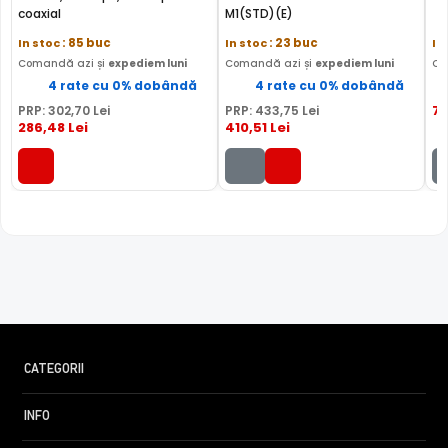
coaxial
M1(STD)(E)
In stoc
: 85 buc
In stoc
: 23 buc
In
Comandă azi și
expediem luni
Comandă azi și
expediem luni
Co
4 rate cu 0% dobândă
4 rate cu 0% dobândă
7
PRP:
302
,70
Lei
PRP:
433
,75
Lei
286
,48
Lei
410
,51
Lei
CATEGORII
INFO