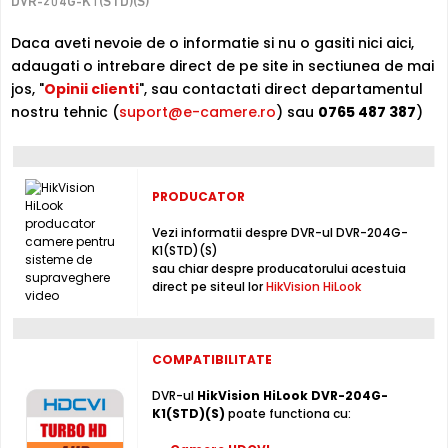
DVR-204G-K1(STD)(S)
Puteti inregistra imagini de la camere de supraveghere
video, pe acest DVR, folosind compresia H.265 Pro+, H.265
Daca aveti nevoie de o informatie si nu o gasiti nici aici,
Pro, H.265, H.264+, H.264, non-stop sau chiar dupa un orar
adaugati o intrebare direct de pe site in sectiunea de mai
(fortat, la detectie miscare, lipsa semnal video, mascare
jos, "
Opinii clienti
", sau contactati direct departamentul
camera, etc.), folosind un hard disk intern, neinclus in
nostru tehnic (
suport@e-camere.ro
) sau
0765 487 387
)
pachet (maxim 4 TB, neinclus)
Intrari Audio
Inregistratorul este conceput cu o singura intrare audio,
PRODUCATOR
la care puteti conecta un microfon, permitand
supravegherea audio de la distanta, de pe PC sau chiar
Vezi informatii despre DVR-ul DVR-204G-
telefonul mobil. Pentru conectarea la un echipament de
K1(STD)(S)
sau chiar despre producatorului acestuia
redare audio (sistem audio, TV, casti, etc.), DVR-ul are o
direct pe siteul lor
HikVision HiLook
iesire audio.
Moduri de inregistrare
N/A
COMPATIBILITATE
DVR-ul
HikVision HiLook DVR-204G-
* Imaginile, stocul si specificatiile tehnice pentru produsul HikVision
K1(STD)(S)
poate functiona cu:
HiLook DVR-204G-K1(STD)(S) au caracter informativ si pot contine erori
sau accesorii care nu sunt incluse in pachetul standard al produsului.