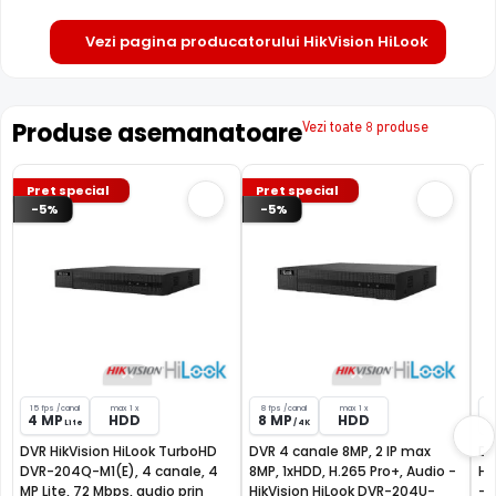
Vezi pagina producatorului HikVision HiLook
Produse asemanatoare
Vezi toate 8 produse
Pret special
Pret special
-5%
-5%
15 fps /canal
max 1 x
8 fps /canal
max 1 x
1
4 MP
HDD
8 MP
HDD
Lite
/ 4K
DVR HikVision HiLook TurboHD
DVR 4 canale 8MP, 2 IP max
DV
DVR-204Q-M1(E), 4 canale, 4
8MP, 1xHDD, H.265 Pro+, Audio -
H.
MP Lite, 72 Mbps, audio prin
HikVision HiLook DVR-204U-
- 