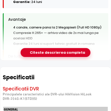
Garantie:
24 luni
Avantaje
4 canale, camere pana la 2 Megapixeli (Full HD 1080p)
Compresie H.265+ — arhiva video de 2x mai lunga pe
acelasi HDD
Garantie 24 luni si suport tehnic gratuit in romana
Citeste descrierea completa
De luat in calcul
Hard disk-ul nu este inclus — se achizitioneaza separat
Fara switch PoE integrat — camerele au nevoie de
switch sau alimentare separata
Specificatii
Un singur slot HDD — fara spatiu de extindere sau
redundanta
Specificatii DVR
Principalele caracteristici ale DVR-ului HikVision HiLook
DVR-204G-K1(STD)(S)
e-Camere.ro recomanda acest produs pentru:
case, apartamente si spatii comerciale mici.
GENERAL