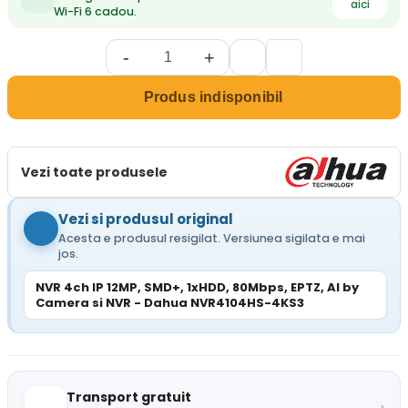
aici
Wi-Fi 6 cadou.
-
+
Produs indisponibil
Vezi toate produsele
Vezi si produsul original
Acesta e produsul resigilat. Versiunea sigilata e mai
jos.
NVR 4ch IP 12MP, SMD+, 1xHDD, 80Mbps, EPTZ, AI by
Camera si NVR - Dahua NVR4104HS-4KS3
Transport gratuit
›