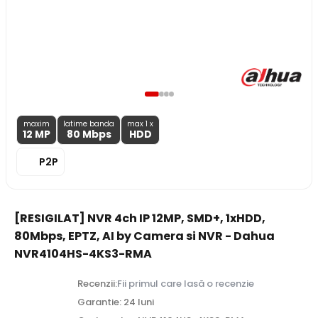
maxim
latime banda
max 1 x
12 MP
80 Mbps
HDD
P2P
[RESIGILAT] NVR 4ch IP 12MP, SMD+, 1xHDD,
80Mbps, EPTZ, AI by Camera si NVR - Dahua
NVR4104HS-4KS3-RMA
Recenzii:
Fii primul care lasă o recenzie
Garantie: 24 luni