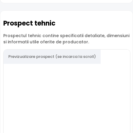
se face extrem de simplu, iar adaugarea DVR-ului se face
prin scanarea unui cod QR disponibil pe echipament sau
in meniul acestuia.
Prospect tehnic
In plus, iti poti activa notificari direct in aplicatie, la
detectia miscarii sau la diverse evenimente utile (eroare
Prospectul tehnic contine specificatii detaliate, dimensiuni
hard disk, lipsa semnal video, etc.)
si informatii utile oferite de producator.
Previzualizare prospect (se incarca la scroll)
Intrari Audio
Inregistratorul este conceput cu o singura intrare audio,
la care puteti conecta un microfon, permitand
supravegherea audio de la distanta, de pe PC sau chiar
telefonul mobil. Pentru conectarea la un echipament de
redare audio (sistem audio, TV, casti, etc.), NVR-ul are o
iesire audio.
SMD Plus (Smart Motion Detection Plus)