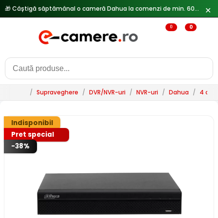
🎁 Câștigă săptămânal o cameră Dahua la comenzi de min. 600 lei —
✕
0
0
/
Supraveghere
/
DVR/NVR-uri
/
NVR-uri
/
Dahua
/
4 can
Indisponibil
Pret special
-38%