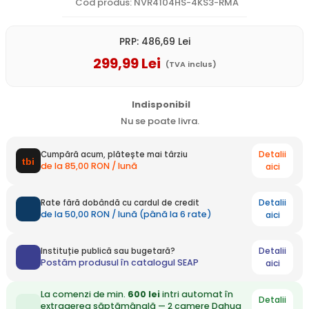
Cod produs: NVR4104HS-4KS3-RMA
PRP:
486
,69
Lei
299
,99
Lei
(TVA inclus)
Indisponibil
Nu se poate livra.
Detalii
Cumpără acum, plătește mai târziu
de la 85,00 RON / lună
aici
Detalii
Rate fără dobândă cu cardul de credit
de la 50,00 RON / lună (până la 6 rate)
aici
Detalii
Instituție publică sau bugetară?
Postăm produsul în catalogul SEAP
aici
La comenzi de min.
600 lei
intri automat în
Detalii
extragerea săptămânală — 2 camere Dahua