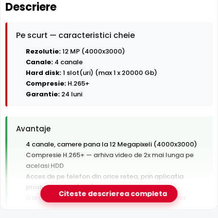
Descriere
Pe scurt — caracteristici cheie
Rezolutie:
12 MP (4000x3000)
Canale:
4 canale
Hard disk:
1 slot(uri) (max 1 x 20000 Gb)
Compresie:
H.265+
Garantie:
24 luni
Avantaje
4 canale, camere pana la 12 Megapixeli (4000x3000)
Compresie H.265+ — arhiva video de 2x mai lunga pe
acelasi HDD
Acces de pe telefon din orice retea, prin aplicatia
producatorului (P2P)
Citeste descrierea completa
Garantie 24 luni si suport tehnic gratuit in romana