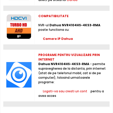
H.265/Smart H.264+ / H.264/MJPEG, non-stop sau chiar
dupa un orar (fortat, la detectie miscare, lipsa semnal
COMPATIBILITATE
video, mascare camera, etc.), folosind un hard disk intern,
neinclus in pachet (maxim 1 x 20000 Gb, neinclus)
NVR-ul
Dahua NVR4104HS-4KS3-RMA
poate functiona cu:
DMSS - Aplicatie gratuita ultra-performanta
Camere IP Dahua
PROGRAME PENTRU VIZUALIZARE PRIN
INTERNET
Dahua NVR4104HS-4KS3-RMA
- permite
supravegherea de la distanta, prin internet
(atat de pe telefonul mobil, cat si de pe
computer), folosind urmatoarele
programe:
Logati-va sau creati un cont
pentru a
avea acces
Poti vizualiza atat live, cat si inregistrarile NVR-ului
NVR4104HS-4KS3, prin internet, direct de pe telefonul
mobil, instaland aplicatia
DMSS
, direct din Google Play
(Android) sau App Store (iPhone). Configurarea aplicatie