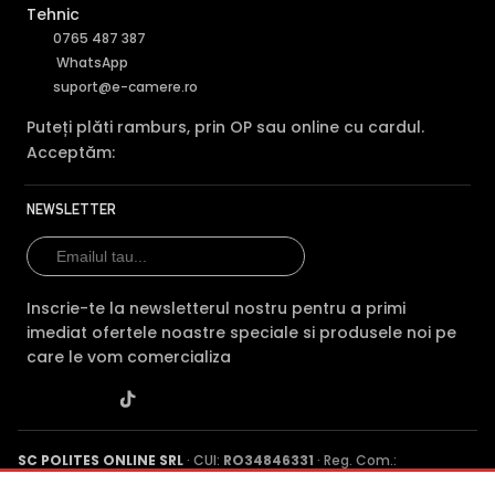
Tehnic
Dahua NVR4104HS-
Dahua
Caracteristica
4KS3-RMA
(acest
NVR2104HS-
N
0765 487 387
produs)
4KS3
P
WhatsApp
suport@e-camere.ro
Pret
300 lei
286 lei
4
Puteți plăti ramburs, prin OP sau online cu cardul.
Tip
NVR
NVR
N
Acceptăm:
Canale
4 canale
4 canale
4
NEWSLETTER
Tehnologie
IP
IP
I
Rezolutie max
12 MP
12 MP
1
1
Inscrie-te la newsletterul nostru pentru a primi
1 slot (max 1 x 20000
1 slot (max 1
HDD
1
imediat ofertele noastre speciale si produsele noi pe
Gb)
x 20000 Gb)
G
care le vom comercializa
Compresie
H.265+
H.265+
H
Garantie
24 luni
24 luni
2
SC POLITES ONLINE SRL
· CUI:
RO34846331
· Reg. Com.:
D
J2015001227161
· Capital social: 200 RON · Sediu: Str. Petrache
PoE
—
—
p