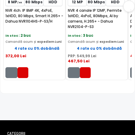
8 MP
80 Mbps
HDD
12 MP
80 Mbps
HDD
/ 4K
vs Dahua NVR1104HS-P-S3/H →
·
Dahua NVR4204-P-
NVR 4ch. IP 8MP 4K, 4xPoE,
NVR 4 canale IP 12MP, Permite
NV
4KS2/L-RMA vs Dahua NVR2104-P-S3 →
·
Dahua
1xHDD, 80 Mbps, Smart H.265+ -
1xHDD, 4xPoE, 80Mbps, AI by
AI
NVR4204-P-4KS2/L-RMA vs Dahua NVR2104HS-P-4KS3
Dahua NVR1104HS-P-S3/H
camera, H.265+ - Dahua
Da
→
NVR2104-P-S3
P-
In stoc
: 2 buc
In stoc
: 3 buc
In
Comandă acum și
expediem Luni
Comandă acum și
expediem Luni
Co
4 rate cu 0% dobândă
4 rate cu 0% dobândă
372
,00
Lei
4
PRP:
549
,99
Lei
467
,50
Lei
CATEGORII