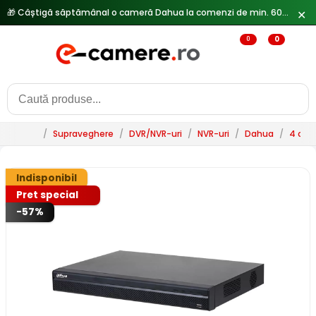
✕
🔥
Reduceri de pana la 25% doar in luna iulie → Vezi ofertele
0
0
/
Supraveghere
/
DVR/NVR-uri
/
NVR-uri
/
Dahua
/
4 can
Indisponibil
Pret special
-57%