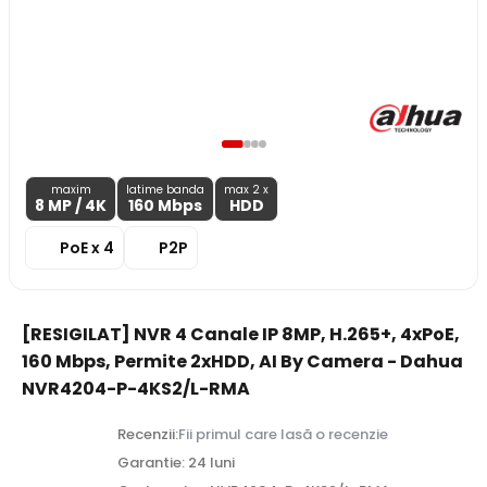
maxim
latime banda
max 2 x
8 MP
/ 4K
160 Mbps
HDD
PoE x 4
P2P
[RESIGILAT] NVR 4 Canale IP 8MP, H.265+, 4xPoE,
160 Mbps, Permite 2xHDD, AI By Camera - Dahua
NVR4204-P-4KS2/L-RMA
Recenzii:
Fii primul care lasă o recenzie
Garantie: 24 luni