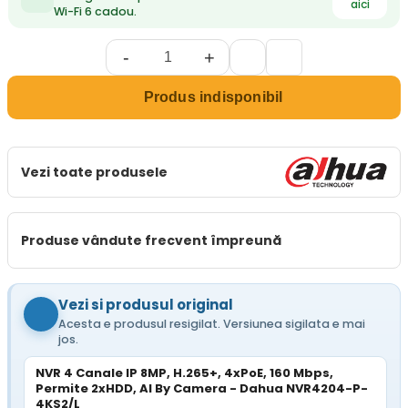
aici
Wi-Fi 6 cadou.
-
+
Produs indisponibil
Vezi toate produsele
Produse vândute frecvent împreună
Vezi si produsul original
Acesta e produsul resigilat. Versiunea sigilata e mai
jos.
NVR 4 Canale IP 8MP, H.265+, 4xPoE, 160 Mbps,
Permite 2xHDD, AI By Camera - Dahua NVR4204-P-
4KS2/L