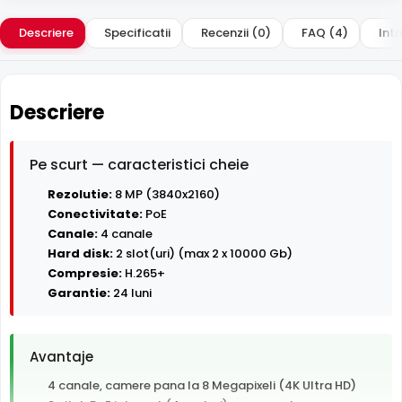
Descriere
Specificatii
Recenzii (0)
FAQ (4)
Intr
Descriere
Pe scurt — caracteristici cheie
Rezolutie:
8 MP (3840x2160)
Conectivitate:
PoE
Canale:
4 canale
Hard disk:
2 slot(uri) (max 2 x 10000 Gb)
Compresie:
H.265+
Garantie:
24 luni
Avantaje
4 canale, camere pana la 8 Megapixeli (4K Ultra HD)