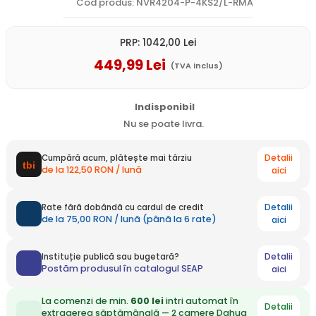
Cod produs: NVR4204-P-4KS2/L-RMA
PRP:
1042
,00
Lei
449
,99
Lei
(TVA inclus)
Indisponibil
Nu se poate livra.
Detalii
Cumpără acum, plătește mai târziu
de la 122,50 RON / lună
aici
Detalii
Rate fără dobândă cu cardul de credit
de la 75,00 RON / lună (până la 6 rate)
aici
Detalii
Instituție publică sau bugetară?
Postăm produsul în catalogul SEAP
aici
La comenzi de min.
600 lei
intri automat în
Detalii
extragerea săptămânală — 2 camere Dahua