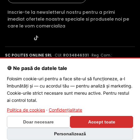
Inscrie-te la newsletterul nostru pentru a primi
imediat ofertele noastre speciale si produsele noi pe
care le vom comercializa
SC POLITES ONLINE SRL
· CUI:
RO34846331
· Reg. Com.:
J2015001227161
· Capital social: 200 RON · Sediu: Str. Petrache
Poenaru, Nr. 1, Craiova, Jud. Dolj ·
Contactează-ne
·
Service produs
🍪 Ne pasă de datele tale
Folosim cookie-uri pentru a face site-ul să funcționeze, a-l
îmbunătăți și — cu acordul tău — pentru analiză și marketing.
© 2026 SC POLITES ONLINE SRL
Cookie-urile strict necesare sunt mereu active. Pentru restul
ai control total.
Politica de cookies
·
Confidențialitate
Doar necesare
Accept toate
×
Personalizează
🎁 CONCURS SĂPTĂMÂNAL