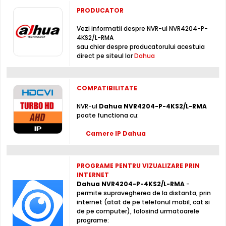
PRODUCATOR
DAHUA NVR4204-P-4KS2/L este un NVR cu 4 canale
Vezi informatii despre NVR-ul NVR4204-P-
4KS2/L-RMA
video
, ce poate inregistra imagini provenite de la
sau chiar despre producatorului acestuia
camere IP de supraveghere
, ce au o rezolutie maxima
direct pe siteul lor
Dahua
de 8 Megapixeli, in limita a 160 MB/secunda, pe intreg
sistemul.
COMPATIBILITATE
Inregistrare
Puteti inregistra imagini de la camere de supraveghere
NVR-ul
Dahua NVR4204-P-4KS2/L-RMA
poate functiona cu:
video, pe acest NVR, folosind compresia H.265+ / H.265 /
H.264+ / H.264 , non-stop sau chiar dupa un orar (fortat,
Camere IP Dahua
la detectie miscare, lipsa semnal video, mascare camera,
etc.), folosind hard disk-uri interne, neincluse in pachet
(maxim 2 x 10000 Gb, neincluse)
PROGRAME PENTRU VIZUALIZARE PRIN
INTERNET
DMSS - Aplicatie gratuita ultra-performanta
Dahua NVR4204-P-4KS2/L-RMA
-
permite supravegherea de la distanta, prin
internet (atat de pe telefonul mobil, cat si
de pe computer), folosind urmatoarele
programe: