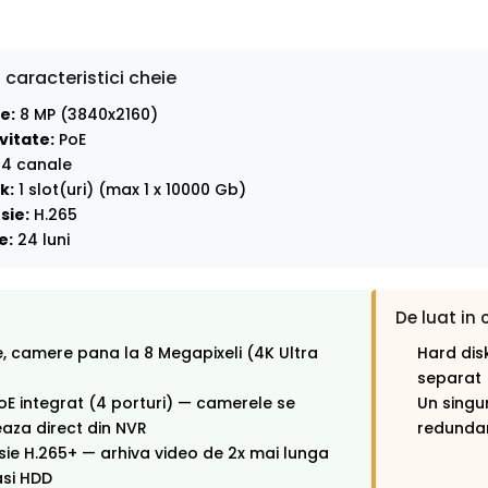
 caracteristici cheie
e:
8 MP (3840x2160)
vitate:
PoE
4 canale
k:
1 slot(uri) (max 1 x 10000 Gb)
sie:
H.265
e:
24 luni
De luat in 
, camere pana la 8 Megapixeli (4K Ultra
Hard disk
separat
oE integrat (4 porturi) — camerele se
Un singu
aza direct din NVR
redunda
e H.265+ — arhiva video de 2x mai lunga
asi HDD