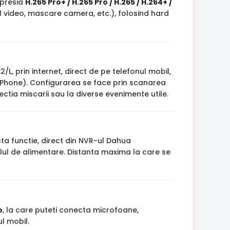
mpresia
H.265 Pro+ / H.265 Pro / H.265 / H.264+ /
l video, mascare camera, etc.), folosind hard
/L, prin internet, direct de pe telefonul mobil,
(iPhone). Configurarea se face prin scanarea
tectia miscarii sau la diverse evenimente utile.
a functie, direct din NVR-ul Dahua
ul de alimentare. Distanta maxima la care se
o
, la care puteti conecta microfoane,
l mobil.