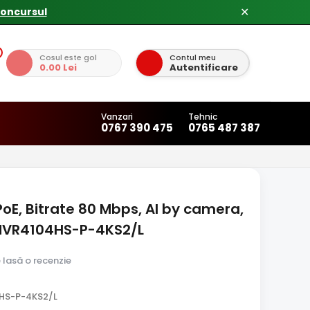
concursul
✕
Cosul este gol
Contul meu
0.00 Lei
Autentificare
Vanzari
Tehnic
0767 390 475
0765 487 387
PoE, Bitrate 80 Mbps, AI by camera,
 NVR4104HS-P-4KS2/L
e lasă o recenzie
HS-P-4KS2/L