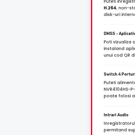
Puteti inregi
H.264
, non-st
disk-uri inter
DMSS - Aplicati
Poti vizualiza
instaland apl
unui cod QR dis
Switch 4 Portur
Puteti alimen
NVR4104HS-P-4
poate folosi a
Intrari Audio
Inregistrator
permitand sup