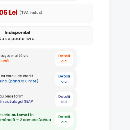
,06
Lei
(TVA inclus)
Indisponibil
Nu se poate livra.
Detalii
tește mai târziu
 lună
aici
Detalii
cu cardul de credit
 lună (până la 6 rate)
aici
Detalii
 sau bugetară?
în catalogul SEAP
aici
nscrie
automat
în
Detalii
ămânală — 2 camere Dahua
aici