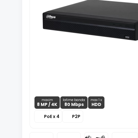
maxim
latime banda
max 1 x
8 MP
/ 4K
80 Mbps
HDD
PoE x 4
P2P