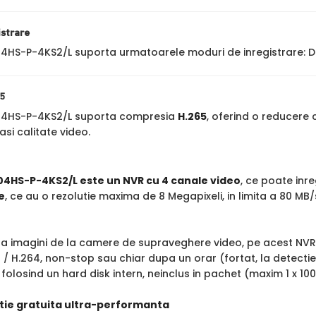
istrare
HS-P-4KS2/L suporta urmatoarele moduri de inregistrare: 
5
4HS-P-4KS2/L suporta compresia
H.265
, oferind o reducere 
asi calitate video.
4HS-P-4KS2/L este un NVR cu 4 canale video
, ce poate inr
e
, ce au o rezolutie maxima de 8 Megapixeli, in limita a 80 MB
tra imagini de la camere de supraveghere video, pe acest NVR
 / H.264, non-stop sau chiar dupa un orar (fortat, la detect
 folosind un hard disk intern, neinclus in pachet (maxim 1 x 10
tie gratuita ultra-performanta