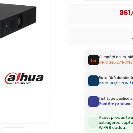
861
Cumpără acum, plă
de la 225,27 RON /
Rate fără dobândă 
de la 143,51 RON /
Instituție publică
Postăm produsul 
Acest produs te î
extragerea săpt
Wi-Fi 6 cadou.