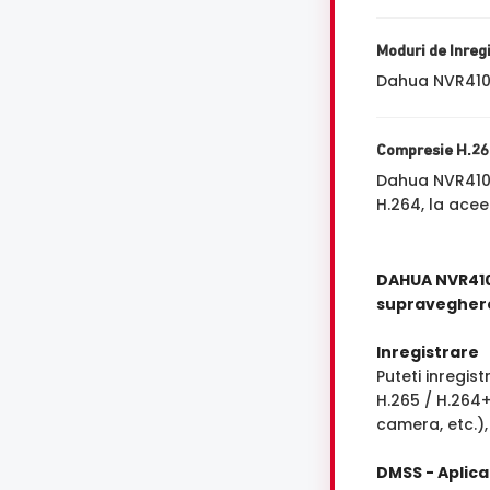
Moduri de Inreg
Dahua NVR4104
Compresie H.26
Dahua NVR410
H.264, la acee
DAHUA NVR410
supravegher
Inregistrare
Puteti inregis
H.265 / H.264+
camera, etc.),
DMSS - Aplica