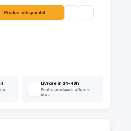
Produs indisponibil
it
Livrare in 24-48h
 la
Pentru produsele aflate in
stoc