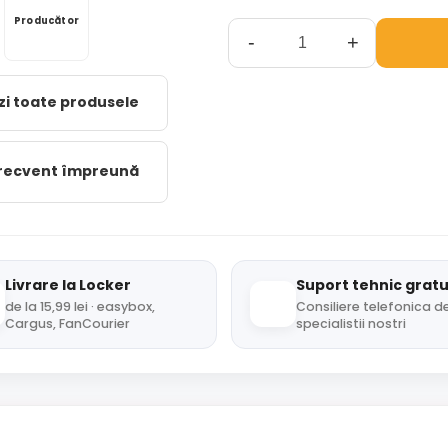
Producător
-
+
zi toate produsele
frecvent împreună
Livrare la Locker
Suport tehnic gratu
de la 15,99 lei · easybox,
Consiliere telefonica de
Cargus, FanCourier
specialistii nostri