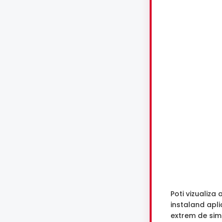
Poti vizualiza 
instaland apl
extrem de sim