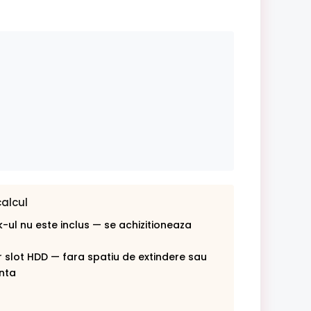
calcul
-ul nu este inclus — se achizitioneaza
r slot HDD — fara spatiu de extindere sau
nta