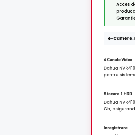
Acces de
producat
Garantie
e-Camere.r
4 Canale Video
Dahua NVR410
pentru sisteme
Stocare 1 HDD
Dahua NVR4104
Gb, asigurand 
Inregistrare