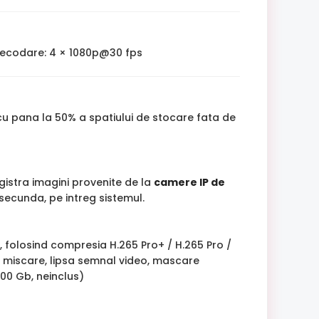
Decodare: 4 × 1080p@30 fps
cu pana la 50% a spatiului de stocare fata de
egistra imagini provenite de la
camere IP de
/secunda, pe intreg sistemul.
, folosind compresia H.265 Pro+ / H.265 Pro /
ie miscare, lipsa semnal video, mascare
000 Gb, neinclus)