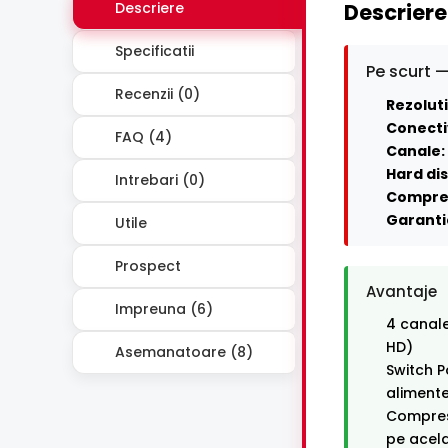
Descriere
Descriere
Specificatii
Pe scurt —
Recenzii (0)
Rezoluti
Conecti
FAQ (4)
Canale:
Hard dis
Intrebari (0)
Compre
Garanti
Utile
Prospect
Avantaje
Impreuna (6)
4 canale
HD)
Asemanatoare (8)
Switch P
alimente
Compresi
pe acel