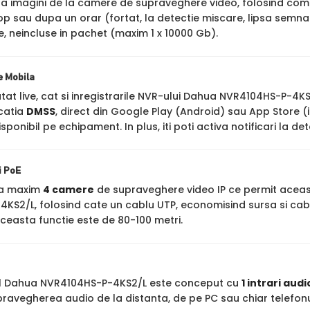
stra imagini de la camere de supraveghere video, folosind co
op sau dupa un orar (fortat, la detectie miscare, lipsa semna
ne, neincluse in pachet (maxim 1 x 10000 Gb).
e Mobila
 atat live, cat si inregistrarile NVR-ului Dahua NVR4104HS-P-4KS2
icatia
DMSS
, direct din Google Play (Android) sau App Store 
ponibil pe echipament. In plus, iti poti activa notificari la de
i PoE
ta maxim
4 camere
de supraveghere video IP ce permit aceast
KS2/L, folosind cate un cablu UTP, economisind sursa si cabl
ceasta functie este de 80-100 metri.
ul Dahua NVR4104HS-P-4KS2/L este conceput cu
1 intrari audi
ravegherea audio de la distanta, de pe PC sau chiar telefonu