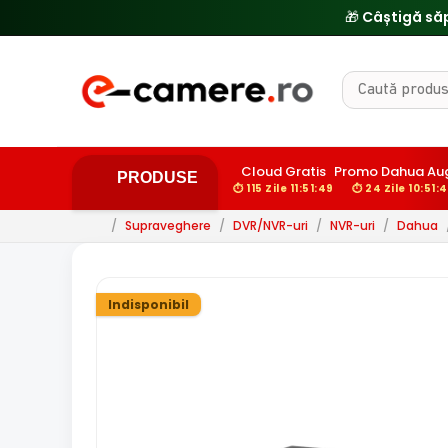
🎁 Câștigă să
Cloud Gratis
Promo Dahua Au
PRODUSE
⏱ 115 Zile 11:51:48
⏱ 24 Zile 10:51:
/
Supraveghere
/
DVR/NVR-uri
/
NVR-uri
/
Dahua
Indisponibil