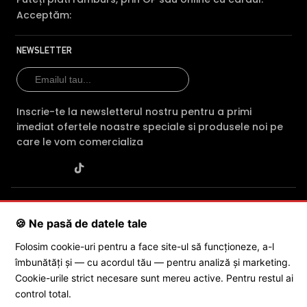
Acceptăm:
NEWSLETTER
Inscrie-te la newsletterul nostru pentru a primi
imediat ofertele noastre speciale si produsele noi pe
care le vom comercializa
SC POLITES ONLINE SRL
· CUI:
RO34846331
· Reg. Com.:
J2015001227161
· Capital social: 200 RON · Sediu: Str. Petrache
🍪 Ne pasă de datele tale
Poenaru, Nr. 1, Craiova, Jud. Dolj ·
Contactează-ne
·
Service produs
Folosim cookie-uri pentru a face site-ul să funcționeze, a-l
îmbunătăți și — cu acordul tău — pentru analiză și marketing.
© 2026 SC POLITES ONLINE SRL
Cookie-urile strict necesare sunt mereu active. Pentru restul ai
control total.