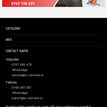
0767 390 475
CATEGORII
INFO
CONTACT RAPID
Vânzări
0767 390 475
WhatsApp
vanzari@e-camere.ro
Tehnic
0765 487 387
WhatsApp
suport@e-camere.ro
Puteți plăti ramburs, prin OP sau online cu cardul.