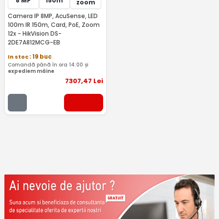
8 MP
150m
zoom
Camera IP 8MP, AcuSense, LED
100m IR 150m, Card, PoE, Zoom
12x - HikVision DS-
2DE7A812MCG-EB
In stoc
: 19 buc
Comandă până în ora 14:00 și
expediem mâine
7307
,47
Lei