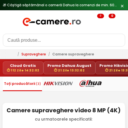
🎁 Câștigă săptămânal o cameră Dahua la comenzi de min. 600 lei —
✕
0
0
/
Supraveghere
/
Camere supraveghere
Cloud Gratis
Promo Dahua August
Promo Hikvisio
⏱ 112 Zile 14:32:02
⏱ 21 Zile 13:32:02
⏱ 21 Zile 13:
Toți producătorii
(3)
Camere supraveghere video 8 MP (4K)
cu urmatoarele specificatii: