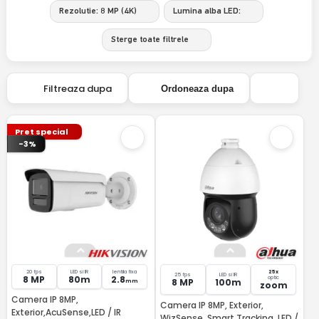
Rezolutie: 8 MP (4K)
Lumina alba LED:
Sterge toate filtrele
Filtreaza dupa
Ordoneaza dupa
Pret special
-3%
20 fps
LED si IR
lentila fixa
25x
25 fps
LED si IR
8 MP
80m
2.8
optic
8 MP
100m
mm
zoom
Camera IP 8MP,
Camera IP 8MP, Exterior,
Exterior,AcuSense,LED / IR
WizSense, Smart Tracking, LED /