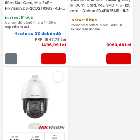
80m,Slot Card, Mic, PoE -
IR 100m, Card, PoE, SMD +, 5–125
HikVision DS-2CD2T83G2-4LI-
mm - Dahua SD4D825MB-HNR
2.8mm
In stoc
: 51 buc
In stoc
: 6 buc
Comandă până în ora 14:00 și
Comandă până în ora 14:00 și
expediem azi
expediem mâine
4 rate cu 0% dobândă
PRP:
1547
,79
Lei
1496
,99
Lei
3963
,48
Lei
12x
25 fps
LED si IR
optic