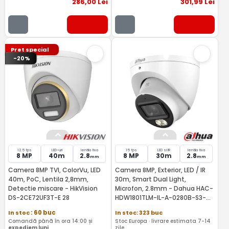
286
,00
Lei
301
,99
Lei
Pret special
-20%
12.5 fps
LED-uri
lentila fixa
15 fps
LED si IR
lentila fixa
8 MP
40m
2.8
8 MP
30m
2.8
mm
mm
Camera 8MP TVI, ColorVu, LED
Camera 8MP, Exterior, LED / IR
40m, PoC, Lentila 2,8mm,
30m, Smart Dual Light,
Detectie miscare - HikVision
Microfon, 2.8mm - Dahua HAC-
DS-2CE72UF3T-E 28
HDW1801TLM-IL-A-0280B-S3-
DIP
In stoc
: 60 buc
In stoc: 323 buc
Comandă până în ora 14:00 și
Stoc Europa · livrare estimata 7-14
expediem luni
zile