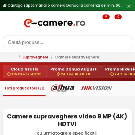
🎁 Câștigă săptămânal o cameră Dahua la comenzi de min. 600 lei —
✕
0
0
/
Supraveghere
/
Camere supraveghere
Cloud Gratis
Promo Dahua August
Promo Hikvisio
⏱ 115 Zile 17:48:20
⏱ 24 Zile 16:48:20
⏱ 24 Zile 16:
Toți producătorii
(21)
Camere supraveghere video 8 MP (4K)
HDTVI
cu urmatoarele specificatii: