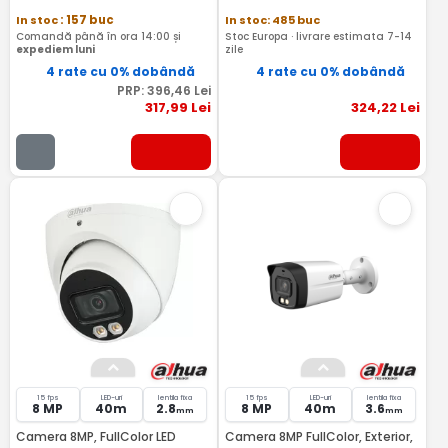
In stoc
: 157 buc
In stoc: 485 buc
Comandă până în ora 14:00 și
Stoc Europa · livrare estimata 7-14
expediem luni
zile
4 rate cu 0% dobândă
4 rate cu 0% dobândă
PRP:
396
,46
Lei
317
,99
Lei
324
,22
Lei
15 fps
LED-uri
lentila fixa
15 fps
LED-uri
lentila fixa
8 MP
40m
2.8
8 MP
40m
3.6
mm
mm
Camera 8MP, FullColor LED
Camera 8MP FullColor, Exterior,