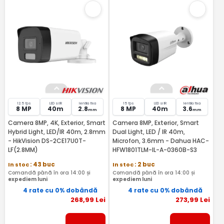
12.5 fps
LED si IR
lentila fixa
15 fps
LED si IR
lentila fixa
8 MP
40m
2.8
8 MP
40m
3.6
mm
mm
Camera 8MP, 4K, Exterior, Smart
Camera 8MP, Exterior, Smart
Hybrid Light, LED/IR 40m, 2.8mm
Dual Light, LED / IR 40m,
- HikVision DS-2CE17U0T-
Microfon, 3.6mm - Dahua HAC-
LF(2.8MM)
HFW1801TLM-IL-A-0360B-S3
In stoc
: 43 buc
In stoc
: 2 buc
Comandă până în ora 14:00 și
Comandă până în ora 14:00 și
expediem luni
expediem luni
4 rate cu 0% dobândă
4 rate cu 0% dobândă
268
,99
Lei
273
,99
Lei