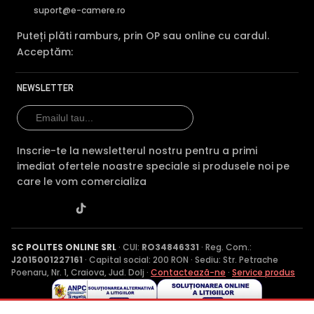
suport@e-camere.ro
Puteți plăti ramburs, prin OP sau online cu cardul.
Acceptăm:
NEWSLETTER
Inscrie-te la newsletterul nostru pentru a primi
imediat ofertele noastre speciale si produsele noi pe
care le vom comercializa
SC POLITES ONLINE SRL
· CUI:
RO34846331
· Reg. Com.:
J2015001227161
· Capital social: 200 RON · Sediu: Str. Petrache
Poenaru, Nr. 1, Craiova, Jud. Dolj ·
Contactează-ne
·
Service produs