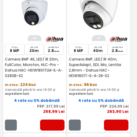
15 fps
LED si IR
lentila fixa
15 fps
LED si IR
lentila fixa
8 MP
20m
2.8
8 MP
40m
2.8
mm
mm
Camera 8MP 4K, LED/ IR 20m,
Camera 8MP, LED/ IR 40m,
FullColor, Microfon, HLC-Pro -
SuperAdapt, SDI, Mic, Lentila
Dahua HAC-HDW1801TLM-IL-A-
2,8mm - Dahua HAC-
0280B-S2
HDW1801T-IL-A-28-S2
In stoc
: 224 buc
In stoc
: 86 buc
Comandă până în ora 14:00 și
Comandă până în ora 14:00 și
expediem luni
expediem luni
4 rate cu 0% dobândă
4 rate cu 0% dobândă
PRP:
317
,99
Lei
PRP:
324
,99
Lei
258
,99
Lei
263
,90
Lei