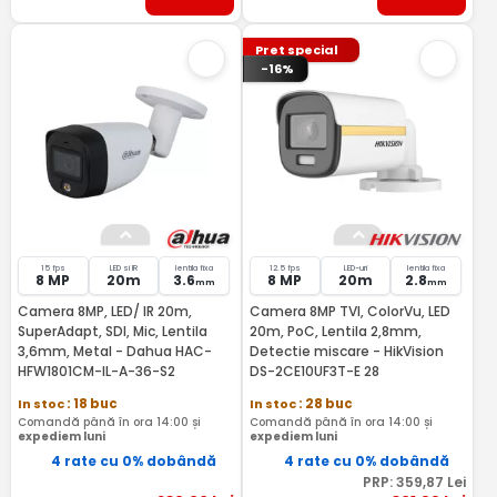
Pret special
-16%
15 fps
LED si IR
lentila fixa
12.5 fps
LED-uri
lentila fixa
8 MP
20m
3.6
8 MP
20m
2.8
mm
mm
Camera 8MP, LED/ IR 20m,
Camera 8MP TVI, ColorVu, LED
SuperAdapt, SDI, Mic, Lentila
20m, PoC, Lentila 2,8mm,
3,6mm, Metal - Dahua HAC-
Detectie miscare - HikVision
HFW1801CM-IL-A-36-S2
DS-2CE10UF3T-E 28
In stoc
: 18 buc
In stoc
: 28 buc
Comandă până în ora 14:00 și
Comandă până în ora 14:00 și
expediem luni
expediem luni
4 rate cu 0% dobândă
4 rate cu 0% dobândă
PRP:
359
,87
Lei