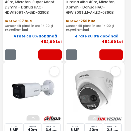
40m, Microfon, Super Adapt,
Lumina Alba 40m, Microfon,
2,8mm - Dahua HAC-
3.6mm - Dahua HAC-
HDW1809T-A-LED-0280B
HFW1809TLM-A-LED-0360B
In stoc
: 97 buc
In stoc
: 250 buc
Comandă până în ora 14:00 și
Comandă până în ora 14:00 și
expediem luni
expediem luni
4 rate cu 0% dobândă
4 rate cu 0% dobândă
452
,99
Lei
452
,99
Lei
15 fps
LED-uri
lentila fixa
15 fps
LED-uri
lentila fixa
8 MP
40m
3.6
8 MP
20m
2.8
mm
mm