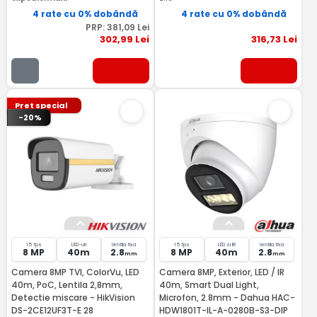
4 rate cu 0% dobândă
4 rate cu 0% dobândă
PRP:
381
,09
Lei
302
,99
Lei
316
,73
Lei
Pret special
-20%
15 fps
LED-uri
lentila fixa
15 fps
LED si IR
lentila fixa
8 MP
40m
2.8
8 MP
40m
2.8
mm
mm
Camera 8MP TVI, ColorVu, LED
Camera 8MP, Exterior, LED / IR
40m, PoC, Lentila 2,8mm,
40m, Smart Dual Light,
Detectie miscare - HikVision
Microfon, 2.8mm - Dahua HAC-
DS-2CE12UF3T-E 28
HDW1801T-IL-A-0280B-S3-DIP