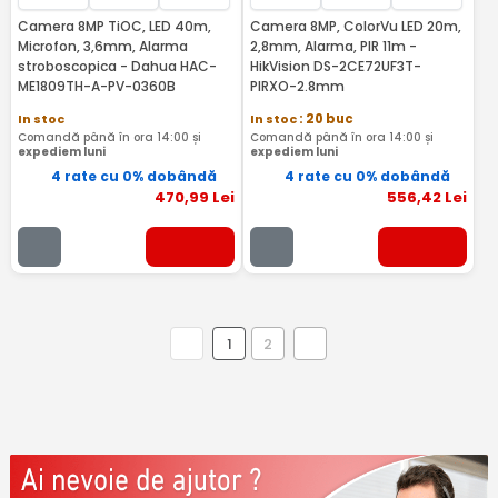
Camera 8MP TiOC, LED 40m,
Camera 8MP, ColorVu LED 20m,
Microfon, 3,6mm, Alarma
2,8mm, Alarma, PIR 11m -
stroboscopica - Dahua HAC-
HikVision DS-2CE72UF3T-
ME1809TH-A-PV-0360B
PIRXO-2.8mm
In stoc
In stoc
: 20 buc
Comandă până în ora 14:00 și
Comandă până în ora 14:00 și
expediem luni
expediem luni
4 rate cu 0% dobândă
4 rate cu 0% dobândă
470
,99
Lei
556
,42
Lei
1
2