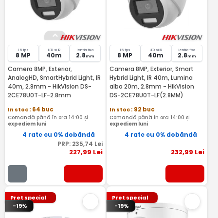
15 fps
LED si IR
lentila fixa
15 fps
LED si IR
lentila fixa
8 MP
40m
2.8
8 MP
40m
2.8
mm
mm
Camera 8MP, Exterior,
Camera 8MP, Exterior, Smart
AnalogHD, SmartHybrid Light, IR
Hybrid Light, IR 40m, Lumina
40m, 2.8mm - HikVision DS-
alba 20m, 2.8mm - HikVision
2CE78U0T-LF-2.8mm
DS-2CE78U0T-LF(2.8MM)
In stoc
: 64 buc
In stoc
: 92 buc
Comandă până în ora 14:00 și
Comandă până în ora 14:00 și
expediem luni
expediem luni
4 rate cu 0% dobândă
4 rate cu 0% dobândă
PRP:
235
,74
Lei
227
,99
Lei
232
,99
Lei
Pret special
Pret special
-19%
-19%