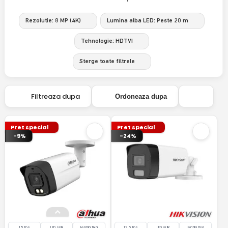
Rezolutie: 8 MP (4K)
Lumina alba LED: Peste 20 m
Tehnologie: HDTVI
Sterge toate filtrele
Filtreaza dupa
Ordoneaza dupa
Pret special
Pret special
-9%
-24%
15 fps
LED si IR
lentila fixa
12.5 fps
LED si IR
lentila fixa