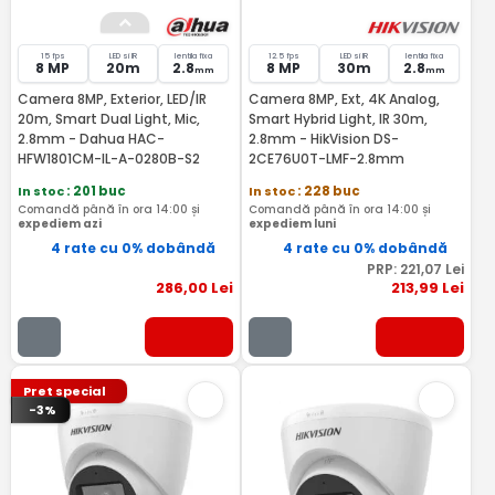
15 fps
LED si IR
lentila fixa
12.5 fps
LED si IR
lentila fixa
8 MP
20m
2.8
8 MP
30m
2.8
mm
mm
Camera 8MP, Exterior, LED/IR
Camera 8MP, Ext, 4K Analog,
20m, Smart Dual Light, Mic,
Smart Hybrid Light, IR 30m,
2.8mm - Dahua HAC-
2.8mm - HikVision DS-
HFW1801CM-IL-A-0280B-S2
2CE76U0T-LMF-2.8mm
In stoc
: 201 buc
In stoc
: 228 buc
Comandă până în ora 14:00 și
Comandă până în ora 14:00 și
expediem azi
expediem luni
4 rate cu 0% dobândă
4 rate cu 0% dobândă
PRP:
221
,07
Lei
286
,00
Lei
213
,99
Lei
Pret special
-3%