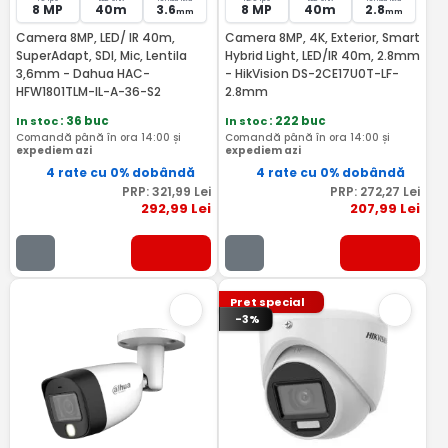
8 MP
40m
3.6
8 MP
40m
2.8
mm
mm
Camera 8MP, LED/ IR 40m,
Camera 8MP, 4K, Exterior, Smart
SuperAdapt, SDI, Mic, Lentila
Hybrid Light, LED/IR 40m, 2.8mm
3,6mm - Dahua HAC-
- HikVision DS-2CE17U0T-LF-
HFW1801TLM-IL-A-36-S2
2.8mm
In stoc
: 36 buc
In stoc
: 222 buc
Comandă până în ora 14:00 și
Comandă până în ora 14:00 și
expediem azi
expediem azi
4 rate cu 0% dobândă
4 rate cu 0% dobândă
PRP:
321
,99
Lei
PRP:
272
,27
Lei
292
,99
Lei
207
,99
Lei
Pret special
-3%