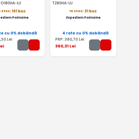
C-D180HA-LU
T280HA-LU
n stoc
In stoc
: 101 buc
: 31 buc
pediem Poimaine
Expediem Poimaine
te cu 0% dobândă
4 rate cu 0% dobândă
,30
Lei
PRP:
380
,70
Lei
ei
360
,31
Lei