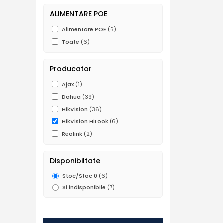
ALIMENTARE POE
Alimentare POE
(6)
Toate
(6)
Producator
Ajax
(1)
Dahua
(39)
HikVision
(36)
HikVision HiLook
(6)
Reolink
(2)
Disponibiltate
Stoc/Stoc 0
(6)
Si indisponibile
(7)