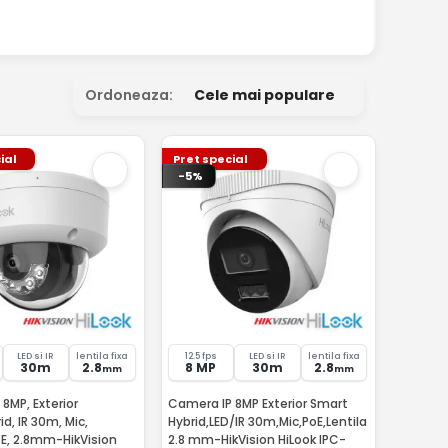
Ordoneaza:
Cele mai populare
ial
Pret special
-5%
LED si IR
lentila fixa
12.5 fps
LED si IR
lentila fixa
30m
2.8
8 MP
30m
2.8
mm
mm
8MP, Exterior
Camera IP 8MP Exterior Smart
d, IR 30m, Mic,
Hybrid,LED/IR 30m,Mic,PoE,Lentila
oE, 2.8mm-HikVision
2.8 mm-HikVision HiLook IPC-