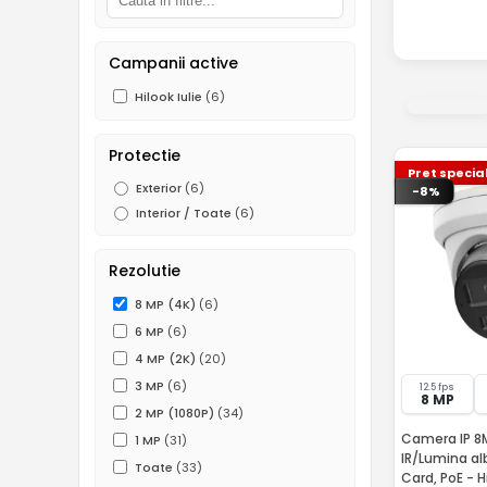
Campanii active
Hilook Iulie
(6)
Protectie
Pret specia
Exterior
(6)
-8%
Interior / Toate
(6)
Rezolutie
8 MP (4K)
(6)
6 MP
(6)
4 MP (2K)
(20)
3 MP
(6)
12.5 fps
8 MP
2 MP (1080P)
(34)
Camera IP 8MP
1 MP
(31)
IR/Lumina al
Toate
(33)
Card, PoE - H