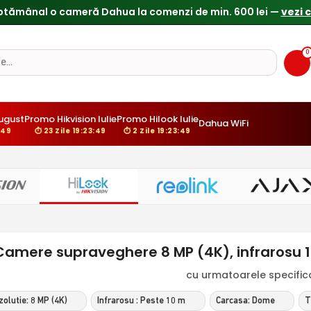
ptămânal o cameră Dahua la comenzi de min. 600 lei —
vezi 
0
ugust
Promo Hikvision Iulie
Promo Hilook Iulie
Dahua WiFi
:48
⏱ 23 Zile 19:23:48
⏱ 2 Zile 19:23:48
Camere supraveghere 8 MP (4K), infrarosu 10
cu urmatoarele specificat
olutie: 8 MP (4K)
Infrarosu : Peste 10 m
Carcasa: Dome
T