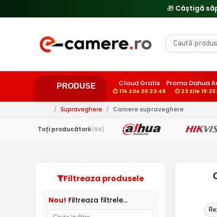
🎁 Câștigă să
Cloud Gratis
Promo Dahua A
PRODUSE
⏱ 114 Zile 20:23:48
⏱ 23 Zile 19:23
/
Supraveghere
/
Camere supraveghere
Toți producătorii
(84)
Filtreaza produsele
Nou!
Filtreaza filtrele...
Rez