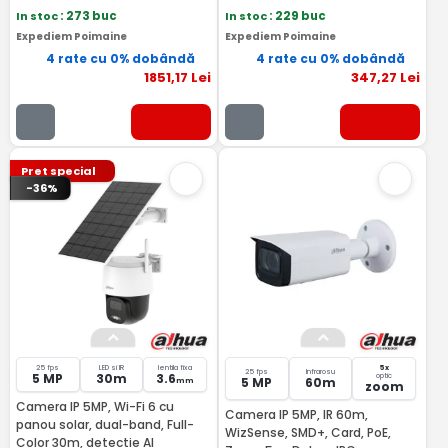
In stoc
: 273 buc
In stoc
: 229 buc
Expediem Poimaine
Expediem Poimaine
4 rate cu 0% dobândă
4 rate cu 0% dobândă
1851
,17
Lei
347
,27
Lei
Pret special
-36%
25 fps
LED si IR
lentila fixa
5x
25 fps
Infrarosu
5 MP
30m
3.6
optic
5 MP
60m
mm
zoom
Camera IP 5MP, Wi-Fi 6 cu
Camera IP 5MP, IR 60m,
panou solar, dual-band, Full-
WizSense, SMD+, Card, PoE,
Color 30m, detectie AI