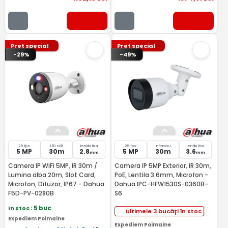
Pret special
Pret special
-29%
-49%
25 fps
LED si IR
lentila fixa
25 fps
Infrarosu
lentila fixa
5 MP
30m
2.8
5 MP
30m
3.6
mm
mm
Camera IP WiFi 5MP, IR 30m /
Camera IP 5MP Exterior, IR 30m,
Lumina alba 20m, Slot Card,
PoE, Lentila 3.6mm, Microfon -
Microfon, Difuzor, IP67 - Dahua
Dahua IPC-HFW1530S-0360B-
F5D-PV-0280B
S6
In stoc
: 5 buc
Ultimele 3 bucăți în stoc
Expediem Poimaine
Expediem Poimaine