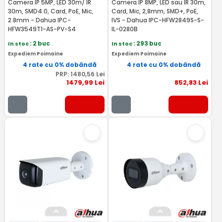
Camera IP 5MP, LED 30m/ IR
Camera IP 8MP, LED sau IR 30m,
30m, SMD4.0, Card, PoE, Mic,
Card, Mic, 2,8mm, SMD+, PoE,
2.8mm - Dahua IPC-
IVS - Dahua IPC-HFW2849S-S-
HFW3549T1-AS-PV-S4
IL-0280B
In stoc
: 2 buc
In stoc
: 293 buc
Expediem Poimaine
Expediem Poimaine
4 rate cu 0% dobândă
4 rate cu 0% dobândă
PRP:
1480
,56
Lei
1479
,99
Lei
852
,83
Lei