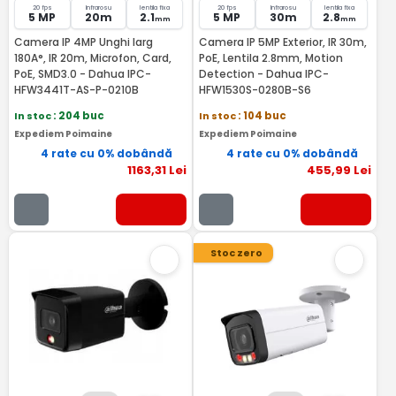
20 fps
Infrarosu
lentila fixa
20 fps
Infrarosu
lentila fixa
5 MP
20m
2.1
5 MP
30m
2.8
mm
mm
Camera IP 4MP Unghi larg
Camera IP 5MP Exterior, IR 30m,
180A°, IR 20m, Microfon, Card,
PoE, Lentila 2.8mm, Motion
PoE, SMD3.0 - Dahua IPC-
Detection - Dahua IPC-
HFW3441T-AS-P-0210B
HFW1530S-0280B-S6
In stoc
: 204 buc
In stoc
: 104 buc
Expediem Poimaine
Expediem Poimaine
4 rate cu 0% dobândă
4 rate cu 0% dobândă
1163
,31
Lei
455
,99
Lei
Stoc zero