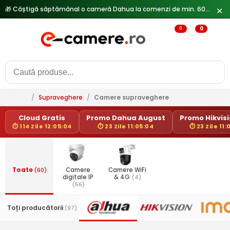
🎁 Câștigă săptămânal o cameră Dahua la comenzi de min. 600 lei —
✕
0
0
/
Supraveghere
/
Camere supraveghere
Cloud Gratis
Promo Dahua August
Promo Hikvisio
⏱ 114 Zile 12:05:04
⏱ 23 Zile 11:05:04
⏱ 23 Zile 11:
Toate
(60)
Camere
Camere WiFi
digitale IP
& 4G
(4)
(56)
Toți producătorii
(97)