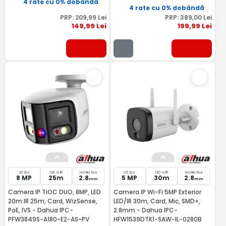
4 rate cu 0% dobândă
4 rate cu 0% dobândă
PRP:
209
,99
Lei
PRP:
389
,00
Lei
149
,99
Lei
199
,99
Lei
20 fps
LED si IR
lentila fixa
25 fps
LED si IR
lentila fixa
8 MP
25m
2.8
5 MP
30m
2.8
mm
mm
Camera IP TiOC DUO, 8MP, LED
Camera IP Wi-Fi 5MP Exterior
20m IR 25m, Card, WizSense,
LED/IR 30m, Card, Mic, SMD+,
PoE, IVS - Dahua IPC-
2.8mm - Dahua IPC-
PFW3849S-A180-E2-AS-PV
HFW1539DTK1-SAW-IL-0280B