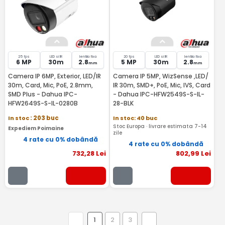
25 fps
LED si IR
lentila fixa
20 fps
LED si IR
lentila fixa
6 MP
30m
2.8
5 MP
30m
2.8
mm
mm
Camera IP 6MP, Exterior, LED/IR
Camera IP 5MP, WizSense ,LED/
30m, Card, Mic, PoE, 2.8mm,
IR 30m, SMD+, PoE, Mic, IVS, Card
SMD Plus - Dahua IPC-
- Dahua IPC-HFW2549S-S-IL-
HFW2649S-S-IL-0280B
28-BLK
In stoc
: 203 buc
In stoc: 40 buc
Stoc Europa · livrare estimata 7-14
Expediem Poimaine
zile
4 rate cu 0% dobândă
4 rate cu 0% dobândă
732
,28
Lei
802
,99
Lei
1
2
3