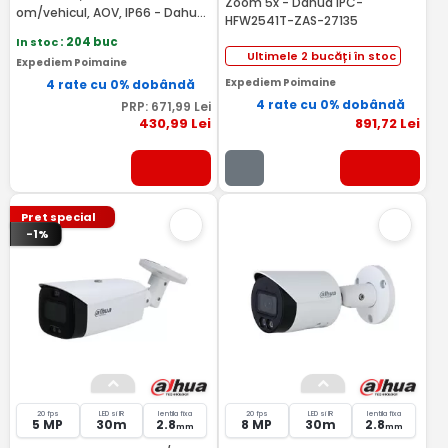
Zoom 5x - Dahua IPC-
om/vehicul, AOV, IP66 - Dahua
HFW2541T-ZAS-27135
BP5E
In stoc
: 204 buc
Ultimele 2 bucăți în stoc
Expediem Poimaine
Expediem Poimaine
4 rate cu 0% dobândă
4 rate cu 0% dobândă
PRP:
671
,99
Lei
430
,99
Lei
891
,72
Lei
Pret special
-1%
20 fps
LED si IR
lentila fixa
20 fps
LED si IR
lentila fixa
5 MP
30m
2.8
8 MP
30m
2.8
mm
mm