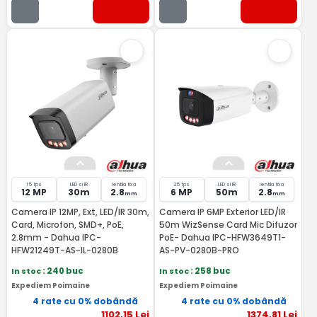
15 fps
LED si IR
lentila fixa
25 fps
LED si IR
lentila fixa
12 MP
30m
2.8
6 MP
50m
2.8
mm
mm
Camera IP 12MP, Ext, LED/IR 30m,
Camera IP 6MP Exterior LED/IR
Card, Microfon, SMD+, PoE,
50m WizSense Card Mic Difuzor
2.8mm - Dahua IPC-
PoE- Dahua IPC-HFW3649T1-
HFW21249T-AS-IL-0280B
AS-PV-0280B-PRO
In stoc
: 240 buc
In stoc
: 258 buc
Expediem Poimaine
Expediem Poimaine
4 rate cu 0% dobândă
4 rate cu 0% dobândă
1102
,15
Lei
1374
,81
Lei