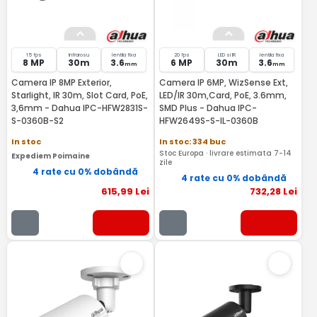
15 fps
Infrarosu
lentila fixa
20 fps
LED si IR
lentila fixa
8 MP
30m
3.6
6 MP
30m
3.6
mm
mm
Camera IP 8MP Exterior,
Camera IP 6MP, WizSense Ext,
Starlight, IR 30m, Slot Card, PoE,
LED/IR 30m,Card, PoE, 3.6mm,
3,6mm - Dahua IPC-HFW2831S-
SMD Plus - Dahua IPC-
S-0360B-S2
HFW2649S-S-IL-0360B
In stoc
In stoc: 334 buc
Stoc Europa · livrare estimata 7-14
Expediem Poimaine
zile
4 rate cu 0% dobândă
4 rate cu 0% dobândă
615
,99
Lei
732
,28
Lei