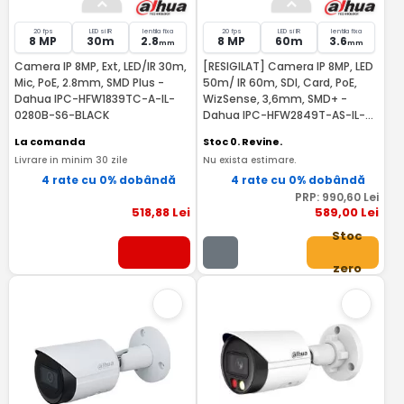
20 fps
LED si IR
lentila fixa
20 fps
LED si IR
lentila fixa
8 MP
30m
2.8
8 MP
60m
3.6
mm
mm
Camera IP 8MP, Ext, LED/IR 30m,
[RESIGILAT] Camera IP 8MP, LED
Mic, PoE, 2.8mm, SMD Plus -
50m/ IR 60m, SDI, Card, PoE,
Dahua IPC-HFW1839TC-A-IL-
WizSense, 3,6mm, SMD+ -
0280B-S6-BLACK
Dahua IPC-HFW2849T-AS-IL-
RMA
La comanda
Stoc 0. Revine.
Livrare in minim 30 zile
Nu exista estimare.
4 rate cu 0% dobândă
4 rate cu 0% dobândă
PRP:
990
,60
Lei
518
,88
Lei
589
,00
Lei
Stoc
zero