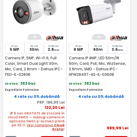
25 fps
LED si IR
lentila fixa
20 fps
LED si IR
lentila fixa
5 MP
30m
2.8
8 MP
60m
3.6
mm
mm
Camera IP, 5MP, Wi-Fi 6, Full
Camera IP 8MP, LED 50m/IR
Color, Smart Dual Light 30m,
60m, Card, PoE, Mic, WizSense,
Mic, Card, 2.8mm - Dahua IPC-
3.6mm, SMD - Dahua IPC-
F5D-IL-0280B
HFW2849T-AS-IL-0360B
In stoc
: 363 buc
In stoc
: 362 buc
Expediem Poimaine
Expediem Poimaine
4 rate cu 0% dobândă
4 rate cu 0% dobândă
PRP:
186
,99
Lei
122
,20
Lei
🎁 6 luni GRATUITE de stocare în
cloud DMSS — adaugi camera în
aplicația DMSS și activezi până
pe 30.11.
Vezi campania
Cloud
989
,99
Lei
Gratis
!