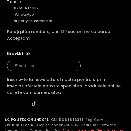
Tehnic
0765 487 387
WhatsApp
suport@e-camere.ro
Puteți plăti ramburs, prin OP sau online cu cardul.
Acceptăm:
NEWSLETTER
Inscrie-te la newsletterul nostru pentru a primi
imediat ofertele noastre speciale si produsele noi pe
care le vom comercializa
SC POLITES ONLINE SRL
· CUI:
RO34846331
· Reg. Com.:
J2015001227161
· Capital social: 200 RON · Sediu: Str. Petrache
Poenaru, Nr. 1, Craiova, Jud. Dolj ·
Contactează-ne
·
Service produs