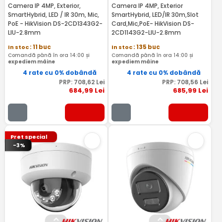
Camera IP 4MP, Exterior,
Camera IP 4MP, Exterior
SmartHybrid, LED / IR 30m, Mic,
SmartHybrid, LED/IR 30m,Slot
PoE - HikVision DS-2CD1343G2-
Card,Mic,PoE- HikVision DS-
LIU-2.8mm
2CD1143G2-LIU-2.8mm
In stoc
: 11 buc
In stoc
: 135 buc
Comandă până în ora 14:00 și
Comandă până în ora 14:00 și
expediem mâine
expediem mâine
4 rate cu 0% dobândă
4 rate cu 0% dobândă
PRP:
708
,62
Lei
PRP:
708
,56
Lei
684
,99
Lei
685
,99
Lei
Pret special
-3%