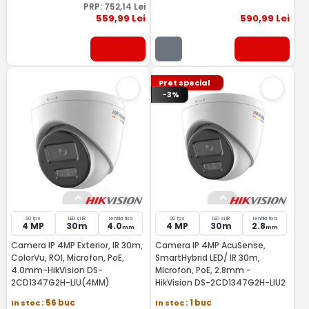
PRP:
752
,14
Lei
559
,99
Lei
590
,99
Lei
Pret special
-3%
20 fps
LED si IR
lentila fixa
20 fps
LED si IR
lentila fixa
4 MP
30m
4.0
4 MP
30m
2.8
mm
mm
Camera IP 4MP Exterior, IR 30m,
Camera IP 4MP AcuSense,
ColorVu, ROI, Microfon, PoE,
SmartHybrid LED/ IR 30m,
4.0mm-HikVision DS-
Microfon, PoE, 2.8mm -
2CD1347G2H-LIU(4MM)
HikVision DS-2CD1347G2H-LIU2
In stoc
: 56 buc
In stoc
: 1 buc