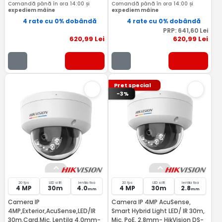
Comandă până în ora 14:00 și
Comandă până în ora 14:00 și
expediem mâine
expediem mâine
4 rate cu 0% dobândă
4 rate cu 0% dobândă
PRP:
641
,60
Lei
620
,99
Lei
620
,99
Lei
Pret special
-3%
20 fps
LED si IR
lentila fixa
20 fps
LED si IR
lentila fixa
4 MP
30m
4.0
4 MP
30m
2.8
mm
mm
Camera IP
Camera IP 4MP AcuSense,
4MP,Exterior,AcuSense,LED/IR
Smart Hybrid Light LED/ IR 30m,
30m,Card,Mic, Lentila 4.0mm-
Mic, PoE, 2,8mm- HikVision DS-