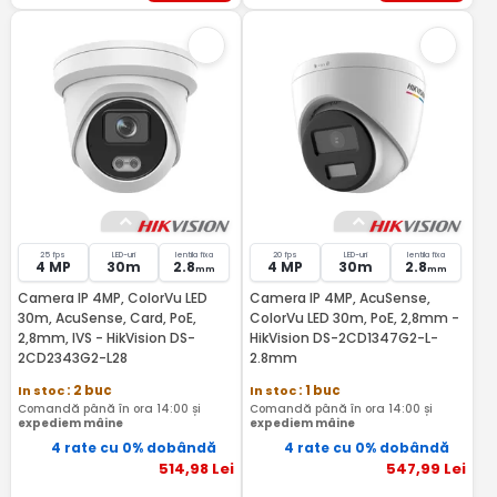
25 fps
LED-uri
lentila fixa
20 fps
LED-uri
lentila fixa
4 MP
30m
2.8
4 MP
30m
2.8
mm
mm
Camera IP 4MP, ColorVu LED
Camera IP 4MP, AcuSense,
30m, AcuSense, Card, PoE,
ColorVu LED 30m, PoE, 2,8mm -
2,8mm, IVS - HikVision DS-
HikVision DS-2CD1347G2-L-
2CD2343G2-L28
2.8mm
In stoc
: 2 buc
In stoc
: 1 buc
Comandă până în ora 14:00 și
Comandă până în ora 14:00 și
expediem mâine
expediem mâine
4 rate cu 0% dobândă
4 rate cu 0% dobândă
514
,98
Lei
547
,99
Lei