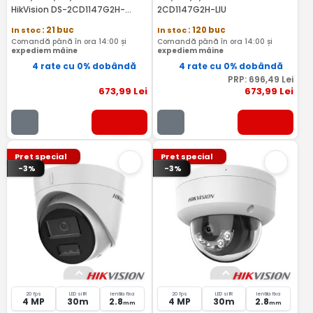
HikVision DS-2CD1147G2H-
2CD1147G2H-LIU
LIU(4MM)
In stoc
: 21 buc
In stoc
: 120 buc
Comandă până în ora 14:00 și
Comandă până în ora 14:00 și
expediem mâine
expediem mâine
4 rate cu 0% dobândă
4 rate cu 0% dobândă
PRP:
696
,49
Lei
673
,99
Lei
673
,99
Lei
Pret special
Pret special
-3%
-3%
20 fps
LED si IR
lentila fixa
20 fps
LED si IR
lentila fixa
4 MP
30m
2.8
4 MP
30m
2.8
mm
mm