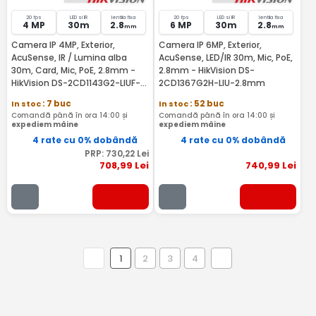
20 fps
LED si IR
lentila fixa
20 fps
LED si IR
lentila fixa
4 MP
30m
2.8
6 MP
30m
2.8
mm
mm
Camera IP 4MP, Exterior,
Camera IP 6MP, Exterior,
AcuSense, IR / Lumina alba
AcuSense, LED/IR 30m, Mic, PoE,
30m, Card, Mic, PoE, 2.8mm -
2.8mm - HikVision DS-
HikVision DS-2CD1143G2-LIUF-
2CD1367G2H-LIU-2.8mm
2.8mm
In stoc
: 7 buc
In stoc
: 52 buc
Comandă până în ora 14:00 și
Comandă până în ora 14:00 și
expediem mâine
expediem mâine
4 rate cu 0% dobândă
4 rate cu 0% dobândă
PRP:
730
,22
Lei
708
,99
Lei
740
,99
Lei
1
2
3
4