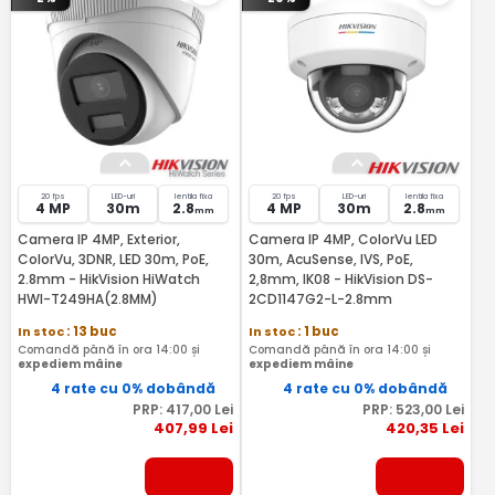
20 fps
LED-uri
lentila fixa
20 fps
LED-uri
lentila fixa
4 MP
30m
2.8
4 MP
30m
2.8
mm
mm
Camera IP 4MP, Exterior,
Camera IP 4MP, ColorVu LED
ColorVu, 3DNR, LED 30m, PoE,
30m, AcuSense, IVS, PoE,
2.8mm - HikVision HiWatch
2,8mm, IK08 - HikVision DS-
HWI-T249HA(2.8MM)
2CD1147G2-L-2.8mm
In stoc
: 13 buc
In stoc
: 1 buc
Comandă până în ora 14:00 și
Comandă până în ora 14:00 și
expediem mâine
expediem mâine
4 rate cu 0% dobândă
4 rate cu 0% dobândă
PRP:
417
,00
Lei
PRP:
523
,00
Lei
407
,99
Lei
420
,35
Lei