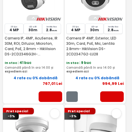
25 fps
LED si IR
lentila fixa
25 fps
LED-uri
lentila fixa
4 MP
30m
2.8
4 MP
30m
2.8
mm
mm
Camera IP, 4MP, AcuSense, IR
Camera IP 4MP, Exterior, LED
30M, ROI, Difuzor, Microfon,
30m, Card, PoE, Mic, Lentila
Card, PoE, 2.8mm - HikVision
2.8mm- HikVision DS-
DS-2CD2346G2H-
2CD2347G2-LU28
IS2U/SL(2.8MM)
In stoc
: 41 buc
In stoc
: 9 buc
Comandă până în ora 14:00 și
Comandă până în ora 14:00 și
expediem azi
expediem azi
4 rate cu 0% dobândă
4 rate cu 0% dobândă
767
,01
Lei
994
,99
Lei
Pret special
Pret special
-3%
-3%