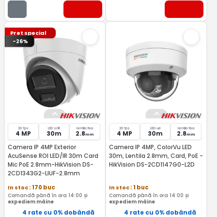
Pret special
-26%
20 fps
LED si IR
lentila fixa
20 fps
LED-uri
lentila fixa
4 MP
30m
2.8
4 MP
30m
2.8
mm
mm
Camera IP 4MP Exterior
Camera IP 4MP, ColorVu LED
AcuSense ROI LED/IR 30m Card
30m, Lentila 2.8mm, Card, PoE -
Mic PoE 2.8mm-HikVision DS-
HikVision DS-2CD1147G0-L2D
2CD1343G2-LIUF-2.8mm
In stoc
: 170 buc
In stoc
: 1 buc
Comandă până în ora 14:00 și
Comandă până în ora 14:00 și
expediem mâine
expediem mâine
4 rate cu 0% dobândă
4 rate cu 0% dobândă