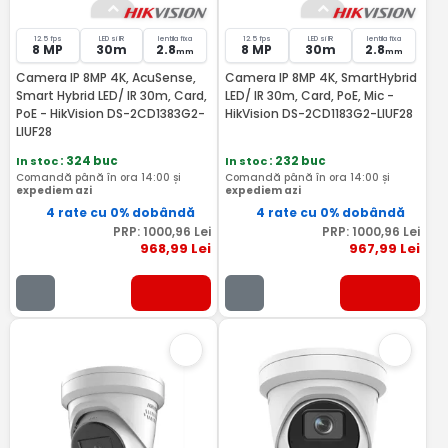
12.5 fps
LED si IR
lentila fixa
12.5 fps
LED si IR
lentila fixa
8 MP
30m
2.8
8 MP
30m
2.8
mm
mm
Camera IP 8MP 4K, AcuSense,
Camera IP 8MP 4K, SmartHybrid
Smart Hybrid LED/ IR 30m, Card,
LED/ IR 30m, Card, PoE, Mic -
PoE - HikVision DS-2CD1383G2-
HikVision DS-2CD1183G2-LIUF28
LIUF28
In stoc
: 324 buc
In stoc
: 232 buc
Comandă până în ora 14:00 și
Comandă până în ora 14:00 și
expediem azi
expediem azi
4 rate cu 0% dobândă
4 rate cu 0% dobândă
PRP:
1000
,96
Lei
PRP:
1000
,96
Lei
968
,99
Lei
967
,99
Lei