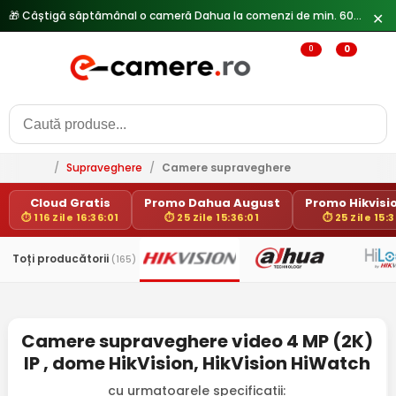
🎁 Câștigă săptămânal o cameră Dahua la comenzi de min. 600 lei —
✕
0
0
/
Supraveghere
/
Camere supraveghere
Cloud Gratis
Promo Dahua August
Promo Hikvisio
⏱ 116 Zile 16:36:01
⏱ 25 Zile 15:36:01
⏱ 25 Zile 15:3
Toți producătorii
(165)
Camere supraveghere video 4 MP (2K)
IP , dome HikVision, HikVision HiWatch
cu urmatoarele specificatii: