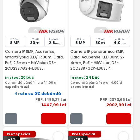
25 fps
LED si IR
lentila fixa
20 fps
LED-uri
lentila fixa
8 MP
30m
2.8
8 MP
30m
4.0
mm
mm
Camera IP 8MP, AcuSense,
Camera IP panoramica 8MP,
SmartHybrid LED/ IR 30m, Card,
Card, AcuSense, LED 30m, 2x
PoE, 2.8mm - HikVision DS-
4mm, PoE - HikVision DS-
2CD2387G2H-LISUSL
2CD2387G2P-LSUSL 4
In stoc
: 20 buc
In stoc
: 24 buc
Comandă până în ora 14:00 și
Comandă până în ora 14:00 și
expediem azi
expediem azi
4 rate cu 0% dobândă
PRP:
1496
,27
Lei
PRP:
2070
,66
Lei
1447
,99
Lei
2002
,99
Lei
Pret special
Pret special
-2%
-20%