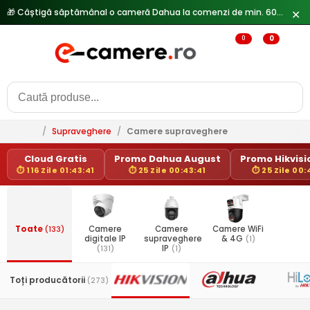
✕
0
0
/
Supraveghere
/
Camere supraveghere
Cloud Gratis
Promo Dahua August
Promo Hikvisio
⏱ 116 Zile 01:43:41
⏱ 25 Zile 00:43:41
⏱ 25 Zile 00:
Toate
(133)
Camere
Camere
Camere WiFi
digitale IP
supraveghere
& 4G
(1)
(131)
IP
(1)
Toți producătorii
(273)