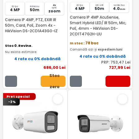
4x
20 fps
LED si IR
lentila fixa
20 fps
Infrarosu
4 MP
50m
4.0
optic
4 MP
50m
mm
zoom
Camera IP 4MP AcuSense,
Camera IP 4MP, PTZ, EXIR IR
Smart Hybrid LED/ IR 50m, Mic,
50m, Card, PoE, Zoom 4x -
PoE, 4mm - HikVision DS-
HikVision DS-2CD1A43G0-IZ
2CD1T47G2H-LIU
In stoc
: 78 buc
Stoc 0. Revine.
Comandă azi și
expediem luni
Nu exista estimare.
4 rate cu 0% dobândă
4 rate cu 0% dobândă
PRP:
753
,47
Lei
686
,00
Lei
727
,99
Lei
Stoc
zero
Pret special
-3%