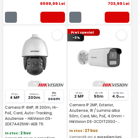
6599
,99
Lei
703
,99
Lei
Pret special
-3%
25x
25 fps
LED si IR
lentila fixa
25 fps
Infrarosu
2 MP
50m
4.0
optic
4 MP
200m
mm
zoom
Camera IP 2MP, Exterior,
Camera IP 4MP, IR 200m, Hi-
AcuSense, IR / Lumina alba
PoE, Card, Auto-Tracking,
50m, Card, Mic, PoE, 4.0mm -
AcuSense - HikVision DS-
HikVision DS-2CD1T23G2-
2DE7A425IW-AEB T5
LIU(4MM)
In stoc
: 27 buc
In stoc
: 2 buc
Comandă azi și
expediem luni