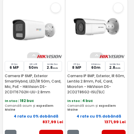
20 fps
LED si IR
lentila fixa
25 fps
Infrarosu
lentila fixa
6 MP
50m
2.8
8 MP
60m
2.8
mm
mm
Camera IP 6MP, Exterior
Camera IP 8MP, Exterior, IR 60m,
SmartHybrid, LED/IR 50m, Card,
Lentila 2.8mm, PoE, Card,
Mic, PoE - HikVision DS-
Microfon - HikVision DS-
2CD1T67G2H-LIU-2.8mm
2CD2T86G2-ISU/SLC
In stoc
: 182 buc
In stoc
: 4 buc
Comandă acum și
expediem
Comandă acum și
expediem
Maine
Maine
4 rate cu 0% dobândă
4 rate cu 0% dobândă
837
,99
Lei
1371
,99
Lei