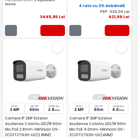
Comandă acum și
expediem
Maine
4 rate cu 0% dobândă
PRP:
436
,04
Lei
3445
,85
Lei
421
,99
Lei
25 fps
LED si IR
lentila fixa
25 fps
LED si IR
lentila fixa
2 MP
50m
2.8
2 MP
50m
4.0
mm
mm
Camera IP 2MP Exterior
Camera IP 2MP Exterior
AcuSense ColorVu LED/IR 50m
AcuSense ColorVu LED/IR 50m
Mic PoE 2.8mm-HikVision DS-
Mic PoE 4.0mm-HikVision DS-
2CD1T27G2H-LIU(2.8MM)
2CD1T27G2H-LIU(4MM)