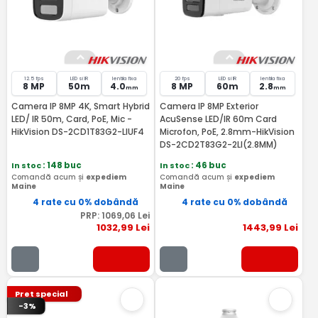
12.5 fps
LED si IR
lentila fixa
20 fps
LED si IR
lentila fixa
8 MP
50m
4.0
8 MP
60m
2.8
mm
mm
Camera IP 8MP 4K, Smart Hybrid
Camera IP 8MP Exterior
LED/ IR 50m, Card, PoE, Mic -
AcuSense LED/IR 60m Card
HikVision DS-2CD1T83G2-LIUF4
Microfon, PoE, 2.8mm-HikVision
DS-2CD2T83G2-2LI(2.8MM)
In stoc
: 148 buc
In stoc
: 46 buc
Comandă acum și
expediem
Comandă acum și
expediem
Maine
Maine
4 rate cu 0% dobândă
4 rate cu 0% dobândă
PRP:
1069
,06
Lei
1032
,99
Lei
1443
,99
Lei
Pret special
-3%