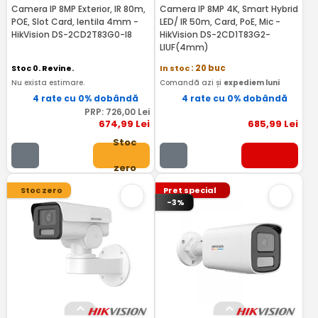
Camera IP 8MP Exterior, IR 80m,
Camera IP 8MP 4K, Smart Hybrid
POE, Slot Card, lentila 4mm -
LED/ IR 50m, Card, PoE, Mic -
HikVision DS-2CD2T83G0-I8
HikVision DS-2CD1T83G2-
LIUF(4mm)
Stoc 0. Revine.
In stoc
: 20 buc
Nu exista estimare.
Comandă azi și
expediem luni
4 rate cu 0% dobândă
4 rate cu 0% dobândă
PRP:
726
,00
Lei
674
,99
Lei
685
,99
Lei
Stoc
zero
Stoc zero
Pret special
-3%