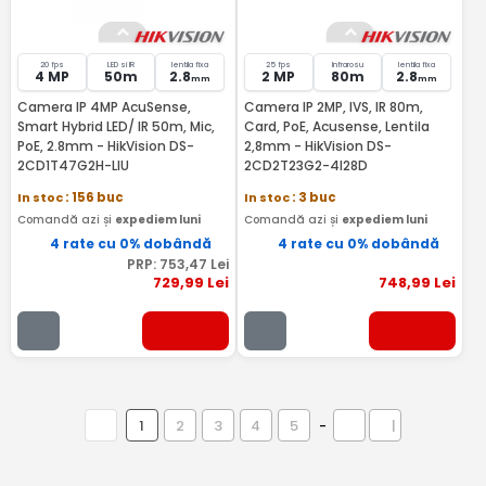
20 fps
LED si IR
lentila fixa
25 fps
Infrarosu
lentila fixa
4 MP
50m
2.8
2 MP
80m
2.8
mm
mm
Camera IP 4MP AcuSense,
Camera IP 2MP, IVS, IR 80m,
Smart Hybrid LED/ IR 50m, Mic,
Card, PoE, Acusense, Lentila
PoE, 2.8mm - HikVision DS-
2,8mm - HikVision DS-
2CD1T47G2H-LIU
2CD2T23G2-4I28D
In stoc
: 156 buc
In stoc
: 3 buc
Comandă azi și
expediem luni
Comandă azi și
expediem luni
4 rate cu 0% dobândă
4 rate cu 0% dobândă
PRP:
753
,47
Lei
729
,99
Lei
748
,99
Lei
1
2
3
4
5
-
|