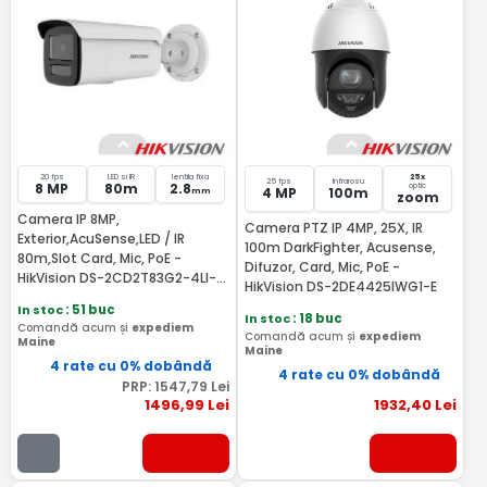
20 fps
LED si IR
lentila fixa
25x
25 fps
Infrarosu
8 MP
80m
2.8
optic
4 MP
100m
mm
zoom
Camera IP 8MP,
Camera PTZ IP 4MP, 25X, IR
Exterior,AcuSense,LED / IR
100m DarkFighter, Acusense,
80m,Slot Card, Mic, PoE -
Difuzor, Card, Mic, PoE -
HikVision DS-2CD2T83G2-4LI-
HikVision DS-2DE4425IWG1-E
2.8mm
In stoc
: 51 buc
In stoc
: 18 buc
Comandă acum și
expediem
Comandă acum și
expediem
Maine
Maine
4 rate cu 0% dobândă
4 rate cu 0% dobândă
PRP:
1547
,79
Lei
1496
,99
Lei
1932
,40
Lei