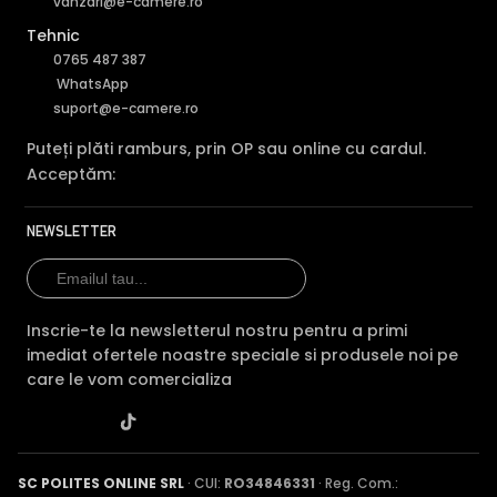
vanzari@e-camere.ro
Tehnic
0765 487 387
WhatsApp
suport@e-camere.ro
Puteți plăti ramburs, prin OP sau online cu cardul.
Acceptăm:
NEWSLETTER
Inscrie-te la newsletterul nostru pentru a primi
imediat ofertele noastre speciale si produsele noi pe
care le vom comercializa
SC POLITES ONLINE SRL
· CUI:
RO34846331
· Reg. Com.: