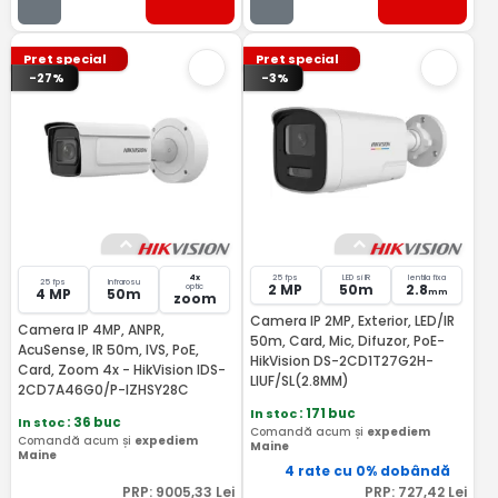
Pret special
Pret special
-27%
-3%
4x
25 fps
LED si IR
lentila fixa
25 fps
Infrarosu
2 MP
50m
2.8
optic
4 MP
50m
mm
zoom
Camera IP 2MP, Exterior, LED/IR
Camera IP 4MP, ANPR,
50m, Card, Mic, Difuzor, PoE-
AcuSense, IR 50m, IVS, PoE,
HikVision DS-2CD1T27G2H-
Card, Zoom 4x - HikVision IDS-
LIUF/SL(2.8MM)
2CD7A46G0/P-IZHSY28C
In stoc
: 171 buc
In stoc
: 36 buc
Comandă acum și
expediem
Comandă acum și
expediem
Maine
Maine
4 rate cu 0% dobândă
PRP:
9005
,33
Lei
PRP:
727
,42
Lei