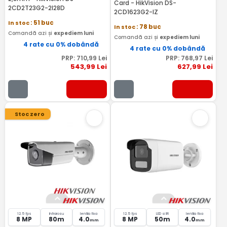
Card - HikVision DS-
2CD2T23G2-2I28D
2CD1623G2-IZ
In stoc
: 51 buc
In stoc
: 78 buc
Comandă azi și
expediem luni
Comandă azi și
expediem luni
4 rate cu 0% dobândă
4 rate cu 0% dobândă
PRP:
710
,99
Lei
PRP:
768
,97
Lei
543
,99
Lei
627
,99
Lei
Stoc zero
12.5 fps
Infrarosu
lentila fixa
12.5 fps
LED si IR
lentila fixa
8 MP
80m
4.0
8 MP
50m
4.0
mm
mm