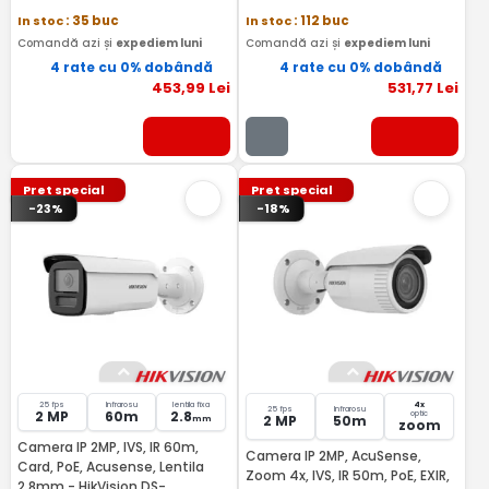
In stoc
: 35 buc
In stoc
: 112 buc
Comandă azi și
expediem luni
Comandă azi și
expediem luni
4 rate cu 0% dobândă
4 rate cu 0% dobândă
453
,99
Lei
531
,77
Lei
Pret special
Pret special
-23%
-18%
25 fps
Infrarosu
lentila fixa
4x
25 fps
Infrarosu
2 MP
60m
2.8
optic
2 MP
50m
mm
zoom
Camera IP 2MP, IVS, IR 60m,
Camera IP 2MP, AcuSense,
Card, PoE, Acusense, Lentila
Zoom 4x, IVS, IR 50m, PoE, EXIR,
2,8mm - HikVision DS-