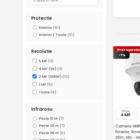
Protectie
Exterior
(10)
Interior / Toate
(10)
Pret specia
Rezolutie
-1%
5 MP
(3)
4 MP (2K)
(3)
2 MP (1080P)
(10)
1 MP
(5)
Toate
(6)
Infrarosu
25 fps
4 MP
Peste 10 m
(7)
Peste 20 m
(7)
Camera 4MP 3
Exterior, Sma
Peste 30 m
(5)
25m, Mic - H