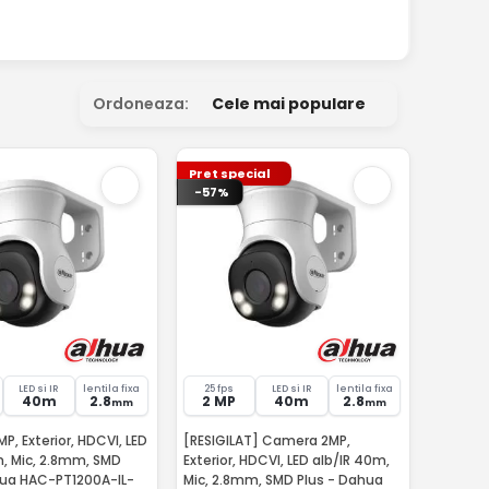
Ordoneaza:
Cele mai populare
Pret special
-57%
LED si IR
lentila fixa
25 fps
LED si IR
lentila fixa
40m
2.8
2 MP
40m
2.8
mm
mm
, Exterior, HDCVI, LED
[RESIGILAT] Camera 2MP,
m, Mic, 2.8mm, SMD
Exterior, HDCVI, LED alb/IR 40m,
hua HAC-PT1200A-IL-
Mic, 2.8mm, SMD Plus - Dahua