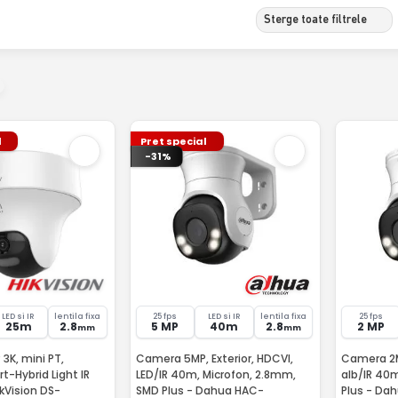
Sterge toate filtrele
l
Pret special
-31%
LED si IR
lentila fixa
25 fps
LED si IR
lentila fixa
25 fps
25m
2.8
5 MP
40m
2.8
2 MP
mm
mm
K, mini PT,
Camera 5MP, Exterior, HDCVI,
Camera 2MP
rt-Hybrid Light IR
LED/IR 40m, Microfon, 2.8mm,
alb/IR 40
ikVision DS-
SMD Plus - Dahua HAC-
Plus - Da