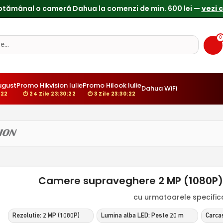
ptămânal o cameră Dahua la comenzi de min. 600 lei —
vezi 
0
gust
Promo Hikvision Iulie
Promo Hilook Iulie
Dahua WiFi
21
⏱ 24 Zile 23:30:21
⏱ 3 Zile 23:30:21
Camere supraveghere 2 MP (1080P) H
cu urmatoarele specificat
Rezolutie: 2 MP (1080P)
Lumina alba LED: Peste 20 m
Carcas