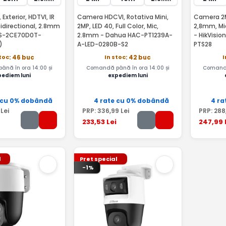
xterior, HDTVI, IR
Camera HDCVI, Rotativa Mini,
Camera 2M
idirectional, 2.8mm
2MP, LED 40, Full Color, Mic,
2,8mm, Mic
 DS-2CE70D0T-
2.8mm - Dahua HAC-PT1239A-
- HikVisi
)
A-LED-0280B-S2
PTS28
toc
In stoc
I
: 46 buc
: 42 buc
nă în ora 14:00 și
Comandă până în ora 14:00 și
Comandă
pediem luni
expediem luni
 cu 0% dobândă
4 rate cu 0% dobândă
4 ra
Lei
PRP:
336
,99
Lei
PRP:
288
233
,53
Lei
247
,99
l
Pret special
-1%