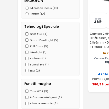
MICROFON
Microfon Inclus
(10)
Toate
(10)
25 fps
2 MP
Tehnologii Speciale
Camera 2MP, 
SMD Plus
(4)
LED/IR 50m, 
Smart Dual Light
(5)
2.8/6mm - 
Full Color
(5)
PT1200B-IL-
Starlight
(1)
In s
Comandă pâ
ColorVu
(1)
ex
Functii IVS
(1)
ROI
(2)
4 rate
PRP:
387
,8
Functii Imagine
386
,99
Le
True WDR
(3)
Infrarosu Inteligent
(8)
Filtru IR Mecanic
(8)