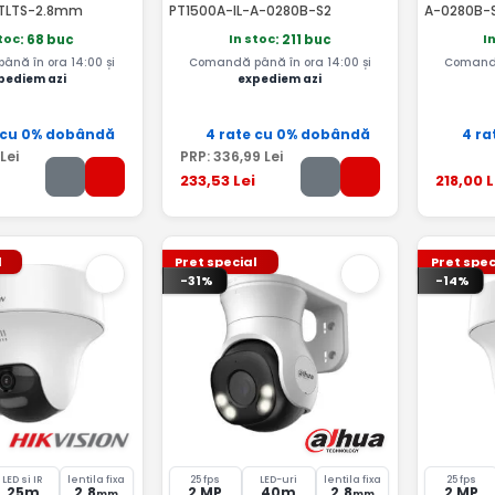
TLTS-2.8mm
PT1500A-IL-A-0280B-S2
A-0280B-
stoc
In stoc
I
: 68 buc
: 211 buc
nă în ora 14:00 și
Comandă până în ora 14:00 și
Comandă
pediem azi
expediem azi
 cu 0% dobândă
4 rate cu 0% dobândă
4 ra
Lei
PRP:
336
,99
Lei
233
,53
Lei
218
,00
L
l
Pret special
Pret spec
-31%
-14%
LED si IR
lentila fixa
25 fps
LED-uri
lentila fixa
25 fps
25m
2.8
2 MP
40m
2.8
2 MP
mm
mm