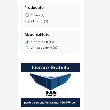
Producator
Dahua
(7)
HikVision
(3)
Disponibiltate
Stoc/Stoc 0
(10)
Si indisponibile
(11)