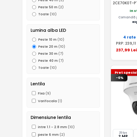
Peste 40 m
(5)
2CE70K0T-P
Peste 50 m
(2)
In 
Toate
(10)
Comandă pâ
ex
Lumina alba LED
4 rate
Peste 10 m
(10)
PRP:
239
,11
Peste 20 m
(10)
237
,99
Lei
Peste 30 m
(7)
Peste 40 m
(7)
Toate
(10)
Pret specia
-6%
Lentila
Fixa
(9)
Varifocala
(1)
Dimensiune lentila
intre 1.1 - 2.8 mm
(10)
25 fps
peste 6 mm
(2)
2 MP