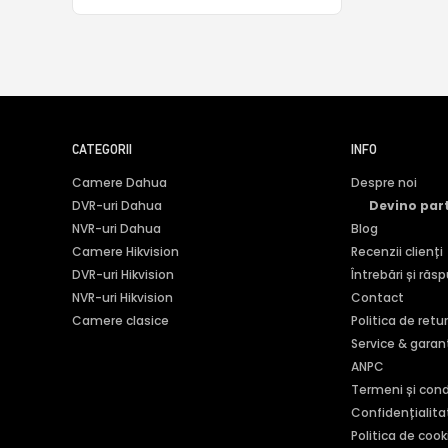
387
CATEGORII
INFO
Camere Dahua
Despre noi
DVR-uri Dahua
Devino par
NVR-uri Dahua
Blog
Camere Hikvision
Recenzii clienți
DVR-uri Hikvision
Întrebări și răs
NVR-uri Hikvision
Contact
Camere clasice
Politica de retu
Service & garan
ANPC
Termeni și condi
Confidențialita
Politica de cook