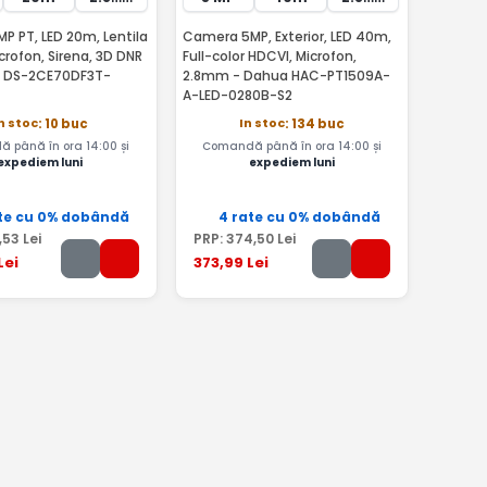
P PT, LED 20m, Lentila
Camera 5MP, Exterior, LED 40m,
rofon, Sirena, 3D DNR
Full-color HDCVI, Microfon,
on DS-2CE70DF3T-
2.8mm - Dahua HAC-PT1509A-
A-LED-0280B-S2
n stoc
In stoc
: 10 buc
: 134 buc
 până în ora 14:00 și
Comandă până în ora 14:00 și
expediem luni
expediem luni
te cu 0% dobândă
4 rate cu 0% dobândă
,53
Lei
PRP:
374
,50
Lei
Lei
373
,99
Lei