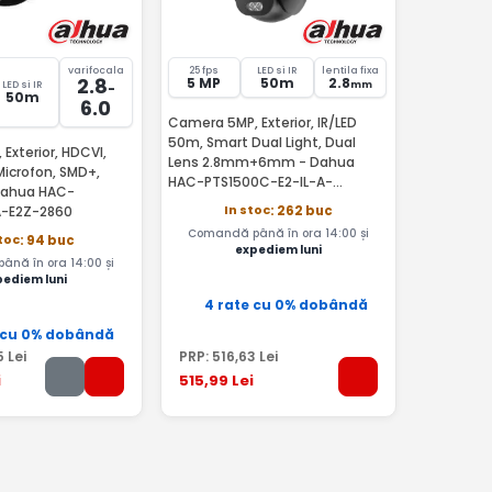
varifocala
25 fps
LED si IR
lentila fixa
2.8
5 MP
50m
2.8
mm
LED si IR
-
50m
6.0
Camera 5MP, Exterior, IR/LED
50m, Smart Dual Light, Dual
Exterior, HDCVI,
Lens 2.8mm+6mm - Dahua
Microfon, SMD+,
HAC-PTS1500C-E2-IL-A-
Dahua HAC-
0280B/0600B
In stoc
A-E2Z-2860
: 262 buc
Comandă până în ora 14:00 și
toc
: 94 buc
expediem luni
nă în ora 14:00 și
pediem luni
4 rate cu 0% dobândă
 cu 0% dobândă
5
Lei
PRP:
516
,63
Lei
i
515
,99
Lei