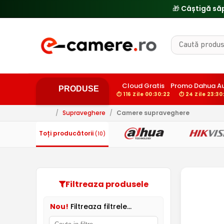
🎁 Câștigă să
Cloud Gratis
Promo Dahua Au
PRODUSE
⏱ 116 Zile 00:30:21
⏱ 24 Zile 23:30:
/
Supraveghere
/
Camere supraveghere
Toți producătorii
(10)
Filtreaza produsele
Nou!
Filtreaza filtrele...