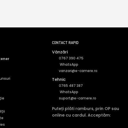
CONTACT RAPID
Vânzări
0767 390 475
tener
WhatsApp
vanzari@e-camere.ro
punsuri
Tehnic
0765 487 387
r
WhatsApp
ție
suport@e-camere.ro
Puteți plăti ramburs, prin OP sau
ții
online cu cardul. Acceptăm:
te
ies