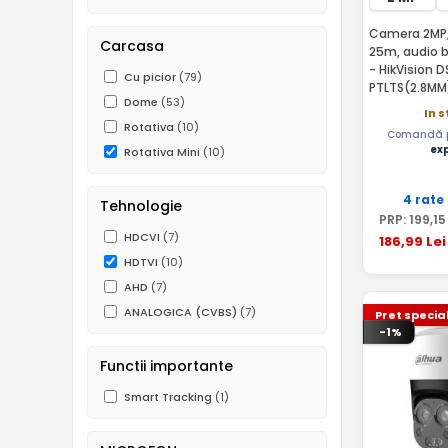
Camera 2MP, E
Carcasa
25m, audio b
- HikVision
Cu picior
(79)
PTLTS(2.8MM
Dome
(53)
In s
Rotativa
(10)
Comandă pâ
ex
Rotativa Mini
(10)
4 rate
Tehnologie
PRP:
199
,15
HDCVI
(7)
186
,99
Lei
HDTVI
(10)
AHD
(7)
ANALOGICA (CVBS)
(7)
Pret specia
-1%
Functii importante
Smart Tracking
(1)