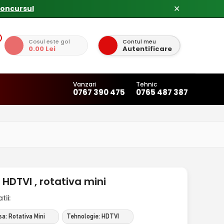
concursul
✕
Cosul este gol
Contul meu
0.00 Lei
Autentificare
Vanzari
Tehnic
0767 390 475
0765 487 387
DTVI , rotativa mini
ii:
a: Rotativa Mini
Tehnologie: HDTVI