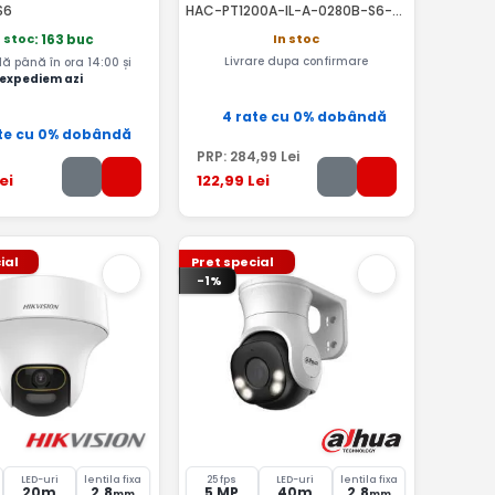
S6
HAC-PT1200A-IL-A-0280B-S6-
RMA
In stoc
n stoc
: 163 buc
Livrare dupa confirmare
 până în ora 14:00 și
expediem azi
4 rate cu 0% dobândă
te cu 0% dobândă
PRP:
284
,99
Lei
ei
122
,99
Lei
ial
Pret special
-1%
LED-uri
lentila fixa
25 fps
LED-uri
lentila fixa
20m
2.8
5 MP
40m
2.8
mm
mm