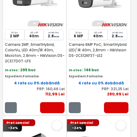
25 fps
LED si IR
lentila fixa
20 fps
LED si IR
lentila fixa
2 MP
40m
2.8
6 MP
40m
2.8
mm
mm
Camera 2MP, SmartHybrid,
Camera 6MP PoC, SmartHybrid
ColorVu, LED 40m/IR 40m,
LED/ IR 40m, 2,8mm - HikVision
Microfon, 2.8mm - HikVision DS-
DS-2CE12KF3T-LE2
2CE17D0T-LFS
In stoc
: 295 buc
In stoc
: 146 buc
Expediem Poimaine
Expediem Poimaine
4 rate cu 0% dobândă
4 rate cu 0% dobândă
PRP:
160
,46
Lei
PRP:
321
,25
Lei
112
,99
Lei
280
,99
Lei
Pret special
Pret special
-34%
-24%