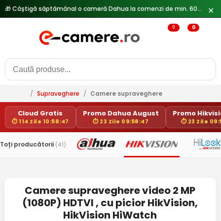
🎁 Câștigă săptămânal o cameră Dahua la comenzi de min. 600 lei —
✕
0
0
/
Supraveghere
/
Camere supraveghere
Cloud Gratis
Promo Dahua August
Promo Hikvisio
⏱ 114 Zile 10:58:47
⏱ 23 Zile 09:58:47
⏱ 23 Zile 09
Toți producătorii
(41)
Camere supraveghere video 2 MP
(1080P) HDTVI , cu picior HikVision,
HikVision HiWatch