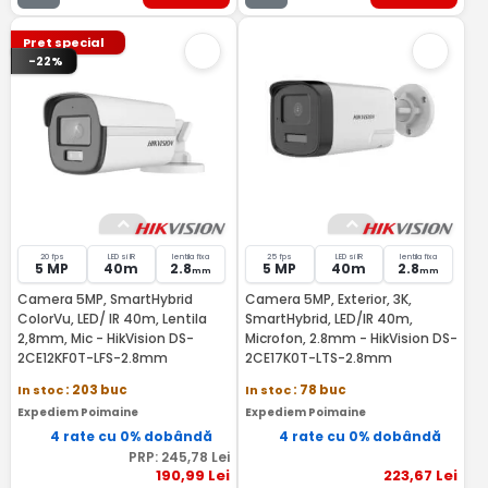
Pret special
-22%
20 fps
LED si IR
lentila fixa
25 fps
LED si IR
lentila fixa
5 MP
40m
2.8
5 MP
40m
2.8
mm
mm
Camera 5MP, SmartHybrid
Camera 5MP, Exterior, 3K,
ColorVu, LED/ IR 40m, Lentila
SmartHybrid, LED/IR 40m,
2,8mm, Mic - HikVision DS-
Microfon, 2.8mm - HikVision DS-
2CE12KF0T-LFS-2.8mm
2CE17K0T-LTS-2.8mm
In stoc
: 203 buc
In stoc
: 78 buc
Expediem Poimaine
Expediem Poimaine
4 rate cu 0% dobândă
4 rate cu 0% dobândă
PRP:
245
,78
Lei
190
,99
Lei
223
,67
Lei