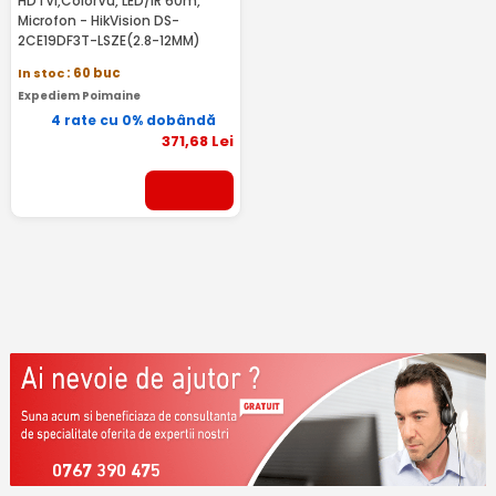
HDTVI,ColorVu, LED/IR 60m,
Microfon - HikVision DS-
2CE19DF3T-LSZE(2.8-12MM)
In stoc
: 60 buc
Expediem Poimaine
4 rate cu 0% dobândă
371
,68
Lei
0767 390 475