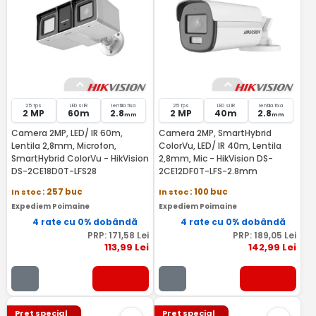
25 fps
LED si IR
lentila fixa
25 fps
LED si IR
lentila fixa
2 MP
60m
2.8
2 MP
40m
2.8
mm
mm
Camera 2MP, LED/ IR 60m,
Camera 2MP, SmartHybrid
Lentila 2,8mm, Microfon,
ColorVu, LED/ IR 40m, Lentila
SmartHybrid ColorVu - HikVision
2,8mm, Mic - HikVision DS-
DS-2CE18D0T-LFS28
2CE12DF0T-LFS-2.8mm
In stoc
: 257 buc
In stoc
: 100 buc
Expediem Poimaine
Expediem Poimaine
4 rate cu 0% dobândă
4 rate cu 0% dobândă
PRP:
171
,58
Lei
PRP:
189
,05
Lei
113
,99
Lei
142
,99
Lei
Pret special
Pret special