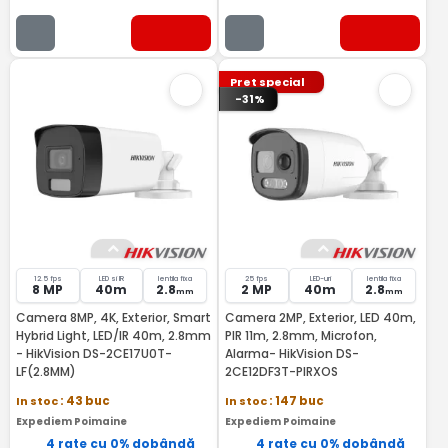
Pret special
-31%
12.5 fps
LED si IR
lentila fixa
25 fps
LED-uri
lentila fixa
8 MP
40m
2.8
2 MP
40m
2.8
mm
mm
Camera 8MP, 4K, Exterior, Smart
Camera 2MP, Exterior, LED 40m,
Hybrid Light, LED/IR 40m, 2.8mm
PIR 11m, 2.8mm, Microfon,
- HikVision DS-2CE17U0T-
Alarma- HikVision DS-
LF(2.8MM)
2CE12DF3T-PIRXOS
In stoc
: 43 buc
In stoc
: 147 buc
Expediem Poimaine
Expediem Poimaine
4 rate cu 0% dobândă
4 rate cu 0% dobândă