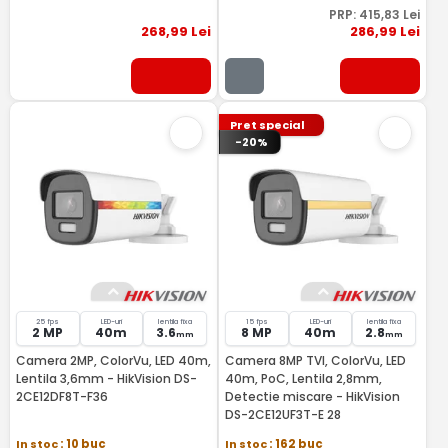
PRP:
415
,83
Lei
268
,99
Lei
286
,99
Lei
Pret special
-20%
25 fps
LED-uri
lentila fixa
15 fps
LED-uri
lentila fixa
2 MP
40m
3.6
8 MP
40m
2.8
mm
mm
Camera 2MP, ColorVu, LED 40m,
Camera 8MP TVI, ColorVu, LED
Lentila 3,6mm - HikVision DS-
40m, PoC, Lentila 2,8mm,
2CE12DF8T-F36
Detectie miscare - HikVision
DS-2CE12UF3T-E 28
In stoc
: 10 buc
In stoc
: 162 buc