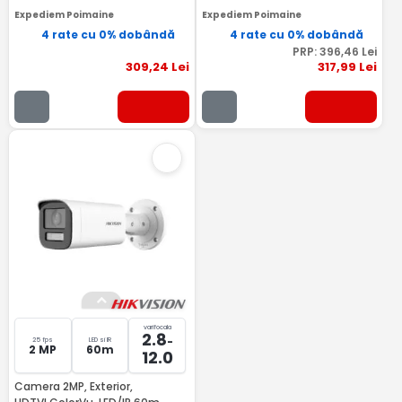
Expediem Poimaine
Expediem Poimaine
4 rate cu 0% dobândă
4 rate cu 0% dobândă
PRP:
396
,46
Lei
309
,24
Lei
317
,99
Lei
varifocala
2.8
-
25 fps
LED si IR
2 MP
60m
12.0
Camera 2MP, Exterior,