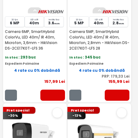
20 fps
LED si IR
lentila fixa
20 fps
LED si IR
lentila fixa
6 MP
40m
3.6
5 MP
40m
2.8
mm
mm
Camera 6MP, SmartHybrid
Camera 5MP, SmartHybrid
ColorVu, LED 40m/ IR 40m,
ColorVu, LED 40m/ IR 40m,
Microfon, 3,6mm - HikVision
Microfon, 2,8mm - HikVision DS-
DS-2CE17K0T-LFS 36
2CE17K0T-LFS 28
In stoc
: 293 buc
In stoc
: 345 buc
Expediem Poimaine
Expediem Poimaine
4 rate cu 0% dobândă
4 rate cu 0% dobândă
PRP:
179
,33
Lei
157
,99
Lei
155
,99
Lei
Pret special
Pret special
-30%
-13%