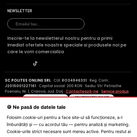
NEWSLETTER
Inscrie-te la newsletterul nostru pentru a primi
imediat ofertele noastre speciale si produsele noi pe
care le vom comercializa
SC POLITES ONLINE SRL
· CUI:
RO34846331
· Reg. Com.:
J2015001227161
· Capital social: 200 RON · Sediu: Str. Petrache
Poenaru, Nr. 1, Craiova, Jud. Dolj ·
Contactează-ne
·
Service produs
🍪 Ne pasă de datele tale
© 2026 SC POLITES ONLINE SRL
Folosim cookie-uri pentru a face site-ul să funcționeze, a-l
îmbunătăți și — cu acordul tău — pentru analiză și marketing.
Cookie-urile strict necesare sunt mereu active. Pentru restul ai