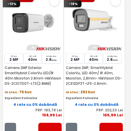
-13%
-18%
25 fps
LED si IR
lentila fixa
25 fps
LED si IR
lentila fixa
2 MP
40m
2.8
2 MP
40m
2.8
mm
mm
Camera 2MP Exterior
Camera 2MP, SmartHybrid
SmartHybrid ColorVu LED/IR
ColorVu, LED 40m/ IR 40m,
40m Microfon 2.8mm-HikVision
Microfon, 2,8mm- HikVision DS-
DS-2CE17D0T-LTS(2.8MM)
2CE12DF3T-LFS-2.8mm
In stoc
: 76 buc
In stoc
: 282 buc
Expediem Poimaine
Expediem Poimaine
4 rate cu 0% dobândă
4 rate cu 0% dobândă
PRP:
183
,78
Lei
PRP:
202
,33
Lei
158
,99
Lei
165
,99
Lei