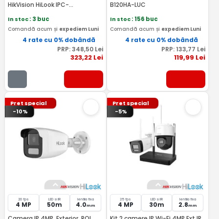
HikVision HiLook IPC-
B120HA-LUC
CFS04/4G-SIM
In stoc
: 3 buc
In stoc
: 156 buc
Comandă acum și
expediem Luni
Comandă acum și
expediem Luni
4 rate cu 0% dobândă
4 rate cu 0% dobândă
PRP:
348
,50
Lei
PRP:
133
,77
Lei
323
,22
Lei
119
,99
Lei
Pret special
Pret special
-10%
-5%
20 fps
LED si IR
lentila fixa
25 fps
LED si IR
lentila fixa
4 MP
50m
4.0
4 MP
30m
2.8
mm
mm
Camera IP 4MP, Exterior, ROI,
Kit 2 camere IP Wi-Fi 4MP Ext IR