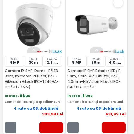
20 fps
LED si IR
lentila fixa
12.5 fps
LED si IR
lentila fixa
4 MP
30m
2.8
8 MP
50m
4.0
mm
mm
Camera IP 4MP, Dome, IR/LED
Camera IP 8MP Exterior LED/IR
30m, microfon, difuzor, PoE -
50m, Card, Mic, Difuzor, PoE,
HikVision HiLook IPC-T240HA-
4.0mm-HikVision HiLook IPC-
LUF/SL(2.8MM)
B480HA-LUF/SL
In stoc
: 9 buc
In stoc
: 8 buc
Comandă acum și
expediem Luni
Comandă acum și
expediem Luni
4 rate cu 0% dobândă
4 rate cu 0% dobândă
303
,99
Lei
431
,99
Lei