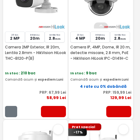
25 fps
Infrarosu
lentila fixa
20 fps
Infrarosu
lentila fixa
2 MP
20m
2.8
4 MP
20m
2.8
mm
mm
Camera 2MP Exterior, IR 20m,
Camera IP, 4MP, Dome, IR 20 m,
Lentila 2.8mm - HikVision HiLook
detectie miscare, 2.8 mm, PoE
THC-B120-P(B)
- HikVision HiLook IPC-D141H-C
In stoc
: 210 buc
In stoc
: 9 buc
Comandă acum și
expediem Luni
Comandă acum și
expediem Luni
4 rate cu 0% dobândă
PRP:
67
,99
Lei
PRP:
159
,99
Lei
58
,99
Lei
129
,99
Lei
Pret special
-17%