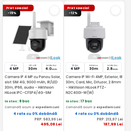
Pret special
Pret special
-15%
-12%
25 fps
LED si IR
lentila fixa
20 fps
Infrarosu
lentila fixa
4 MP
30m
4.0
4 MP
30m
2.8
mm
mm
Camera IP 4 MP cu Panou Solar,
Camera IP Wi-Fi 4MP, Exterior, IR
slot SIM 4G, 9000 mAh, IR/LED
30m, Card, Mic, Difuzor, 2.8mm
30m, IP66, audio - HikVision
- HikVision HiLook PTZ-
HiLook IPC-CFSP4/4G-SIM
N2C400I-W(W)
In stoc
: 8 buc
In stoc
: 17 buc
Comandă acum și
expediem Luni
Comandă acum și
expediem Luni
4 rate cu 0% dobândă
4 rate cu 0% dobândă
PRP:
583
,99
Lei
PRP:
213
,97
Lei
495
,08
Lei
187
,99
Lei