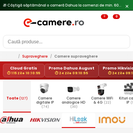
✕
0
0
/
Supraveghere
/
Camere supraveghere
Cloud Gratis
Promo Dahua August
Promo Hikvisio
⏱ 115 Zile 10:10:55
⏱ 24 Zile 09:10:55
⏱ 24 Zile 09:
Toate
(127)
Camere
Camere
Camere WiFi
Kituri 
digitale IP
analogice HD
& 4G
(22)
IP
(
(74)
(30)