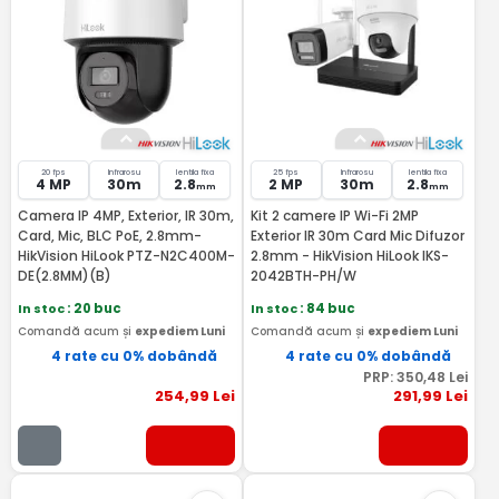
20 fps
Infrarosu
lentila fixa
25 fps
Infrarosu
lentila fixa
4 MP
30m
2.8
2 MP
30m
2.8
mm
mm
Camera IP 4MP, Exterior, IR 30m,
Kit 2 camere IP Wi-Fi 2MP
Card, Mic, BLC PoE, 2.8mm-
Exterior IR 30m Card Mic Difuzor
HikVision HiLook PTZ-N2C400M-
2.8mm - HikVision HiLook IKS-
DE(2.8MM)(B)
2042BTH-PH/W
In stoc
: 20 buc
In stoc
: 84 buc
Comandă acum și
expediem Luni
Comandă acum și
expediem Luni
4 rate cu 0% dobândă
4 rate cu 0% dobândă
PRP:
350
,48
Lei
254
,99
Lei
291
,99
Lei