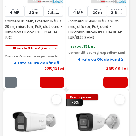
20 fps
LED si IR
lentila fixa
20 fps
LED si IR
lentila fixa
4 MP
20m
2.8
4 MP
30m
2.8
mm
mm
Camera IP 4MP, Exterior, IR/LED
Camera IP 4MP, IR/LED 30m,
20 m, microfon, PoE, slot card -
mic, difuzor, PoE, card -
HikVision HiLook IPC-T240HA-
HikVision HiLook IPC-B140HAP-
LUC
LUF/SL(2.8MM)
In stoc
: 19 buc
Ultimele 9 bucăți în stoc
Comandă acum și
expediem Luni
Comandă acum și
expediem Luni
4 rate cu 0% dobândă
4 rate cu 0% dobândă
225
,13
Lei
365
,99
Lei
Pret special
-5%