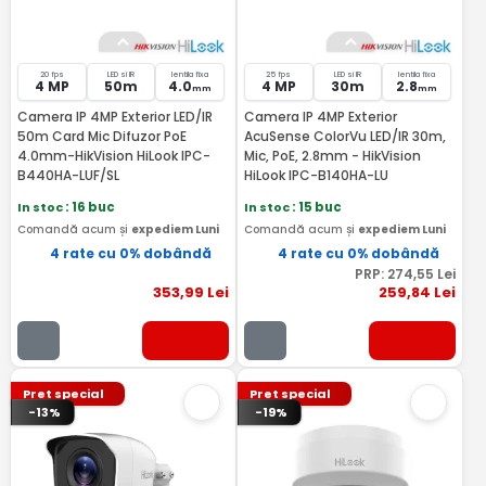
20 fps
LED si IR
lentila fixa
25 fps
LED si IR
lentila fixa
4 MP
50m
4.0
4 MP
30m
2.8
mm
mm
Camera IP 4MP Exterior LED/IR
Camera IP 4MP Exterior
50m Card Mic Difuzor PoE
AcuSense ColorVu LED/IR 30m,
4.0mm-HikVision HiLook IPC-
Mic, PoE, 2.8mm - HikVision
B440HA-LUF/SL
HiLook IPC-B140HA-LU
In stoc
: 16 buc
In stoc
: 15 buc
Comandă acum și
expediem Luni
Comandă acum și
expediem Luni
4 rate cu 0% dobândă
4 rate cu 0% dobândă
PRP:
274
,55
Lei
353
,99
Lei
259
,84
Lei
Pret special
Pret special
-13%
-19%