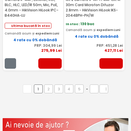
BLC, HLC, LED/IR 50m, Mic, PoE,
30m Card Microfon Difuzor
4.0mm - HikVision HiLook IPC-
2.8mm - HikVision HiLook IKS-
B440HA-LU
2044BPH-PH/W
In stoc
: 130 buc
Ultima bucată în stoc
Comandă acum și
expediem Luni
Comandă acum și
expediem Luni
4 rate cu 0% dobândă
4 rate cu 0% dobândă
PRP:
304
,99
Lei
PRP:
451
,28
Lei
275
,99
Lei
427
,11
Lei
1
2
3
4
5
-
|