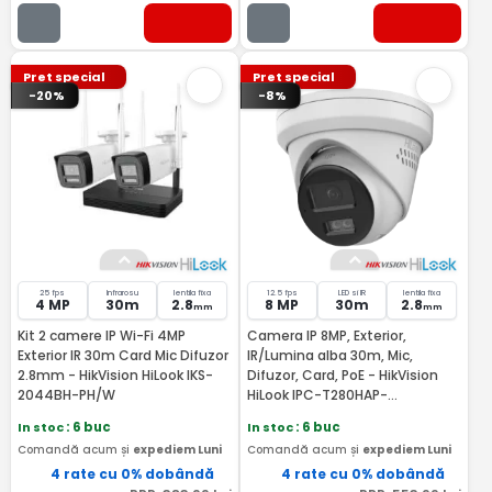
Pret special
Pret special
-20%
-8%
25 fps
Infrarosu
lentila fixa
12.5 fps
LED si IR
lentila fixa
4 MP
30m
2.8
8 MP
30m
2.8
mm
mm
Kit 2 camere IP Wi-Fi 4MP
Camera IP 8MP, Exterior,
Exterior IR 30m Card Mic Difuzor
IR/Lumina alba 30m, Mic,
2.8mm - HikVision HiLook IKS-
Difuzor, Card, PoE - HikVision
2044BH-PH/W
HiLook IPC-T280HAP-
LUF/SL(2.8MM)
In stoc
: 6 buc
In stoc
: 6 buc
Comandă acum și
expediem Luni
Comandă acum și
expediem Luni
4 rate cu 0% dobândă
4 rate cu 0% dobândă