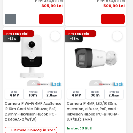
PRP:
383
,99
Lei
PRP:
553
,99
Lei
305
,99
Lei
506
,99
Lei
Pret special
Pret special
-12%
-18%
25 fps
Infrarosu
lentila fixa
20 fps
LED si IR
lentila fixa
4 MP
10m
2.8
4 MP
30m
2.8
mm
mm
Camera IP Wi-Fi 4MP AcuSense
Camera IP 4MP, LED/IR 30m,
IR 10m Card Mic, Difuzor, PoE,
microfon, difuzor, PoE, card -
2.8mm-HikVision HiLook IPC-
HikVision HiLook IPC-B140HA-
C340HA-D/W(W)
LUF/SL(2.8MM)
In stoc
: 3 buc
Ultimele 3 bucăți în stoc