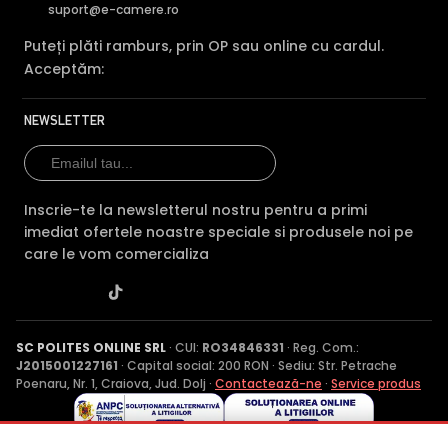
suport@e-camere.ro
Puteți plăti ramburs, prin OP sau online cu cardul.
Acceptăm:
NEWSLETTER
Inscrie-te la newsletterul nostru pentru a primi
imediat ofertele noastre speciale si produsele noi pe
care le vom comercializa
SC POLITES ONLINE SRL
· CUI:
RO34846331
· Reg. Com.:
J2015001227161
· Capital social: 200 RON · Sediu: Str. Petrache
Poenaru, Nr. 1, Craiova, Jud. Dolj ·
Contactează-ne
·
Service produs