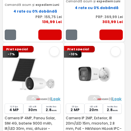
Comandă acum și
expediem Luni
Comandă acum și
expediem Luni
4 rate cu 0% dobândă
4 rate cu 0% dobândă
PRP:
155
,75
Lei
PRP:
369
,99
Lei
136
,99
Lei
303
,99
Lei
Pret special
Pret special
-7%
-10%
12.5 fps
LED si IR
lentila fixa
25 fps
LED si IR
lentila fixa
4 MP
30m
2.8
2 MP
20m
2.8
mm
mm
Camera IP 4MP, Panou Solar,
Camera IP 2MP, Exterior, IR
SIM 4G, baterie 9000 mAh,
20m/LED 15m, microfon, 2.8
IR/LED 30m, mic, difuzor -
mm, PoE - HikVision HiLook IPC-