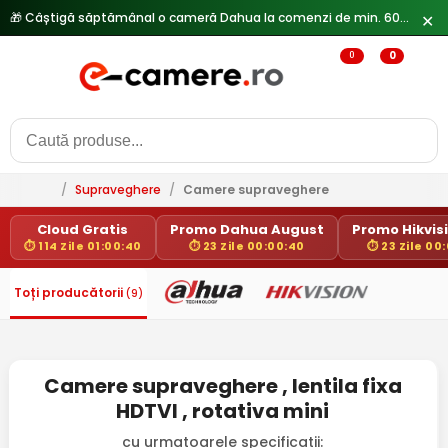
🎁 Câștigă săptămânal o cameră Dahua la comenzi de min. 600 lei —
✕
0
0
/
Supraveghere
/
Camere supraveghere
Cloud Gratis
Promo Dahua August
Promo Hikvisio
⏱ 114 Zile 01:00:39
⏱ 23 Zile 00:00:39
⏱ 23 Zile 00
Toți producătorii
(9)
Camere supraveghere , lentila fixa
HDTVI , rotativa mini
cu urmatoarele specificatii: