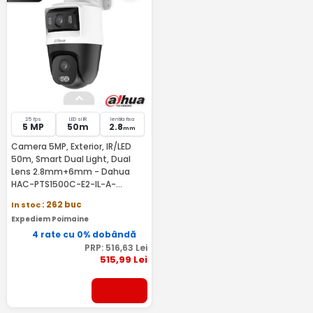
25 fps
LED si IR
lentila fixa
5 MP
50m
2.8
mm
Camera 5MP, Exterior, IR/LED
50m, Smart Dual Light, Dual
Lens 2.8mm+6mm - Dahua
HAC-PTS1500C-E2-IL-A-
0280B/0600B
In stoc
: 262 buc
Expediem Poimaine
4 rate cu 0% dobândă
PRP:
516
,63
Lei
515
,99
Lei