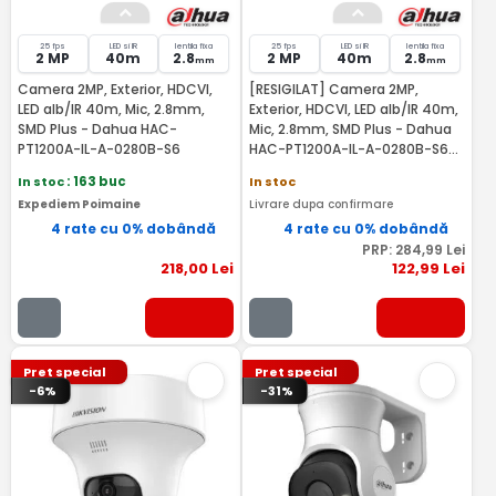
25 fps
LED si IR
lentila fixa
25 fps
LED si IR
lentila fixa
2 MP
40m
2.8
2 MP
40m
2.8
mm
mm
Camera 2MP, Exterior, HDCVI,
[RESIGILAT] Camera 2MP,
LED alb/IR 40m, Mic, 2.8mm,
Exterior, HDCVI, LED alb/IR 40m,
SMD Plus - Dahua HAC-
Mic, 2.8mm, SMD Plus - Dahua
PT1200A-IL-A-0280B-S6
HAC-PT1200A-IL-A-0280B-S6-
RMA
In stoc
: 163 buc
In stoc
Expediem Poimaine
Livrare dupa confirmare
4 rate cu 0% dobândă
4 rate cu 0% dobândă
PRP:
284
,99
Lei
218
,00
Lei
122
,99
Lei
Pret special
Pret special
-6%
-31%