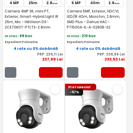
4 MP
25m
2.8
5 MP
40m
2.8
mm
mm
Camera 4MP 3K, mini PT,
Camera 5MP, Exterior, HDCVI,
Exterior, Smart-Hybrid Light IR
LED/IR 40m, Microfon, 2.8mm,
25m, Mic - HikVision DS-
SMD Plus - Dahua HAC-
2CE70K0T-PTLTS-2.8mm
PT1500A-IL-A-0280B-S2
In stoc
: 68 buc
In stoc
: 210 buc
Expediem Poimaine
Expediem Poimaine
4 rate cu 0% dobândă
4 rate cu 0% dobândă
PRP:
239
,11
Lei
PRP:
336
,99
Lei
237
,99
Lei
233
,53
Lei
Pret special
-57%