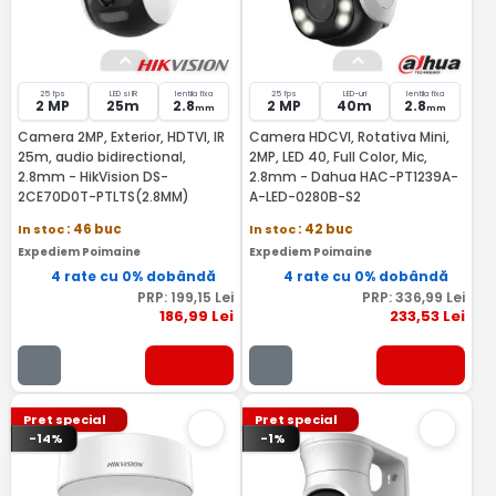
25 fps
LED si IR
lentila fixa
25 fps
LED-uri
lentila fixa
2 MP
25m
2.8
2 MP
40m
2.8
mm
mm
Camera 2MP, Exterior, HDTVI, IR
Camera HDCVI, Rotativa Mini,
25m, audio bidirectional,
2MP, LED 40, Full Color, Mic,
2.8mm - HikVision DS-
2.8mm - Dahua HAC-PT1239A-
2CE70D0T-PTLTS(2.8MM)
A-LED-0280B-S2
In stoc
: 46 buc
In stoc
: 42 buc
Expediem Poimaine
Expediem Poimaine
4 rate cu 0% dobândă
4 rate cu 0% dobândă
PRP:
199
,15
Lei
PRP:
336
,99
Lei
186
,99
Lei
233
,53
Lei
Pret special
Pret special
-14%
-1%