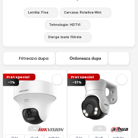
Lentila: Fixa
Carcasa: Rotativa Mini
Tehnologie: HDTVI
Sterge toate filtrele
Filtreaza dupa
Ordoneaza dupa
Pret special
Pret special
-1%
-31%
25 fps
LED si IR
lentila fixa
25 fps
LED si IR
lentila fixa