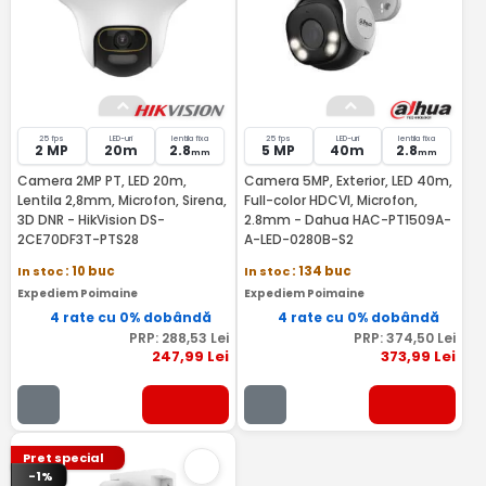
25 fps
LED-uri
lentila fixa
25 fps
LED-uri
lentila fixa
2 MP
20m
2.8
5 MP
40m
2.8
mm
mm
Camera 2MP PT, LED 20m,
Camera 5MP, Exterior, LED 40m,
Lentila 2,8mm, Microfon, Sirena,
Full-color HDCVI, Microfon,
3D DNR - HikVision DS-
2.8mm - Dahua HAC-PT1509A-
2CE70DF3T-PTS28
A-LED-0280B-S2
In stoc
: 10 buc
In stoc
: 134 buc
Expediem Poimaine
Expediem Poimaine
4 rate cu 0% dobândă
4 rate cu 0% dobândă
PRP:
288
,53
Lei
PRP:
374
,50
Lei
247
,99
Lei
373
,99
Lei
Pret special
-1%