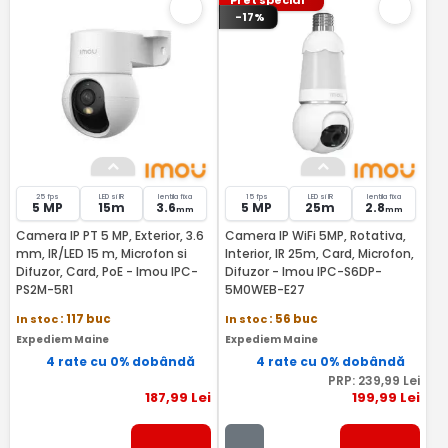
Pret special
-17%
25 fps
LED si IR
lentila fixa
15 fps
LED si IR
lentila fixa
5 MP
15m
3.6
5 MP
25m
2.8
mm
mm
Camera IP PT 5 MP, Exterior, 3.6
Camera IP WiFi 5MP, Rotativa,
mm, IR/LED 15 m, Microfon si
Interior, IR 25m, Card, Microfon,
Difuzor, Card, PoE - Imou IPC-
Difuzor - Imou IPC-S6DP-
PS2M-5R1
5M0WEB-E27
In stoc
: 117 buc
In stoc
: 56 buc
Expediem Maine
Expediem Maine
4 rate cu 0% dobândă
4 rate cu 0% dobândă
PRP:
239
,99
Lei
187
,99
Lei
199
,99
Lei