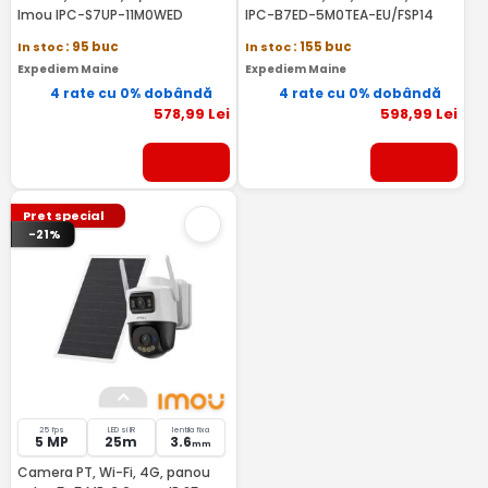
Imou IPC-S7UP-11M0WED
IPC-B7ED-5M0TEA-EU/FSP14
In stoc
: 95 buc
In stoc
: 155 buc
Expediem Maine
Expediem Maine
4 rate cu 0% dobândă
4 rate cu 0% dobândă
578
,99
Lei
598
,99
Lei
Pret special
-21%
25 fps
LED si IR
lentila fixa
5 MP
25m
3.6
mm
Camera PT, Wi-Fi, 4G, panou