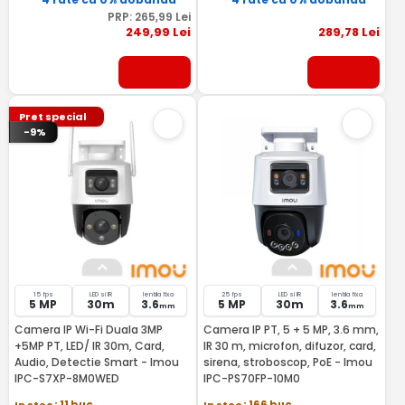
10M0S
PRP:
265
,99
Lei
249
,99
Lei
289
,78
Lei
Pret special
-9%
15 fps
LED si IR
lentila fixa
25 fps
LED si IR
lentila fixa
5 MP
30m
3.6
5 MP
30m
3.6
mm
mm
Camera IP Wi-Fi Duala 3MP
Camera IP PT, 5 + 5 MP, 3.6 mm,
+5MP PT, LED/ IR 30m, Card,
IR 30 m, microfon, difuzor, card,
Audio, Detectie Smart - Imou
sirena, stroboscop, PoE - Imou
IPC-S7XP-8M0WED
IPC-PS70FP-10M0