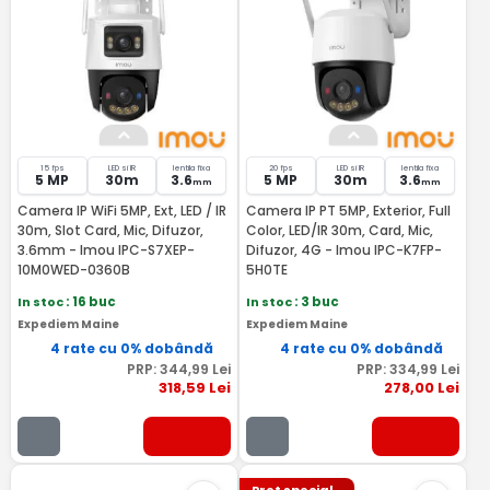
15 fps
LED si IR
lentila fixa
20 fps
LED si IR
lentila fixa
5 MP
30m
3.6
5 MP
30m
3.6
mm
mm
Camera IP WiFi 5MP, Ext, LED / IR
Camera IP PT 5MP, Exterior, Full
30m, Slot Card, Mic, Difuzor,
Color, LED/IR 30m, Card, Mic,
3.6mm - Imou IPC-S7XEP-
Difuzor, 4G - Imou IPC-K7FP-
10M0WED-0360B
5H0TE
In stoc
: 16 buc
In stoc
: 3 buc
Expediem Maine
Expediem Maine
4 rate cu 0% dobândă
4 rate cu 0% dobândă
PRP:
344
,99
Lei
PRP:
334
,99
Lei
318
,59
Lei
278
,00
Lei