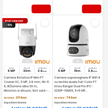
Pret special
-6%
20 fps
LED si IR
lentila fixa
25 fps
LED si IR
lentila fixa
5 MP
30m
3.6
5 MP
15m
3.6
mm
mm
Camera Rotativa IP Mini PT
Camera supraveghere IP WiFi 6
Cruiser SC, 5 MP, 3.6 mm, Wi-Fi
cu lentila duala Full-Color PT
6, IR/lumina alba 30 m,
Imou Ranger Dual Pro IPC-
Microfon si difuzor, Slot card -
S2XEP-10M0S, 5+5 MP,
IMOU IPC-K7FP-5H0WE
2.4GHz/5GHz, 3.6 mm, night
In stoc
: 211 buc
In stoc
: 74 buc
vision 15 m, microfon si difuzor,
Expediem Maine
Expediem Maine
slot card, auto tracking, sirena
4 rate cu 0% dobândă
alarma - IMOU IPC-S2XEP-
4 rate cu 0% dobândă