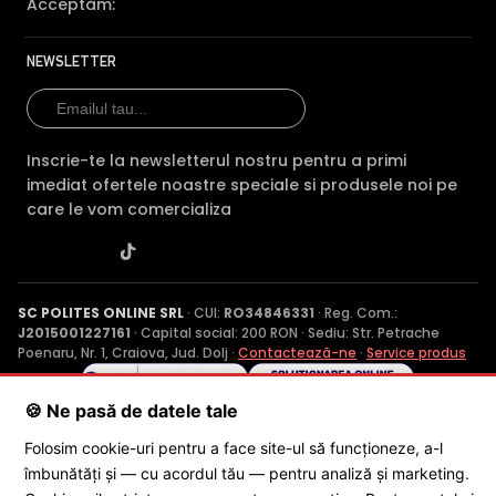
Acceptăm:
NEWSLETTER
Inscrie-te la newsletterul nostru pentru a primi
imediat ofertele noastre speciale si produsele noi pe
care le vom comercializa
SC POLITES ONLINE SRL
· CUI:
RO34846331
· Reg. Com.:
J2015001227161
· Capital social: 200 RON · Sediu: Str. Petrache
Poenaru, Nr. 1, Craiova, Jud. Dolj ·
Contactează-ne
·
Service produs
🍪 Ne pasă de datele tale
© 2026 SC POLITES ONLINE SRL
Folosim cookie-uri pentru a face site-ul să funcționeze, a-l
îmbunătăți și — cu acordul tău — pentru analiză și marketing.