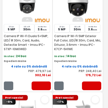
25 fps
LED si IR
lentila fixa
20 fps
LED si IR
lentila fixa
5 MP
30m
3.6
5 MP
30m
3.6
mm
mm
Camera IP Wi-Fi Duala 5+5MP,
Camera IP Wi-Fi 5MP Exterior
LED/ IR 30m, Card, Audio,
Full Color, LED/IR 30m, Card, Mic,
Detectie Smart - Imou IPC-
Difuzor, 3.6mm - Imou IPC-
S7XP-10M0WED
K7CP-5H1WE
In stoc
: 24 buc
In stoc
: 14 buc
Expediem Maine
Expediem Maine
4 rate cu 0% dobândă
4 rate cu 0% dobândă
PRP:
479
,97
Lei
PRP:
248
,40
Lei
302
,10
Lei
175
,72
Lei
Pret special
Pret special
-8%
-17%