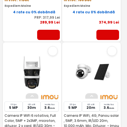
In stoc
: 11 buc
In stoc
: 166 buc
Expediem Maine
Expediem Maine
4 rate cu 0% dobândă
4 rate cu 0% dobândă
PRP:
317
,99
Lei
289
,99
Lei
374
,99
Lei
15 fps
LED si IR
lentila fixa
25 fps
LED si IR
lentila fixa
5 MP
30m
3.6
5 MP
20m
3.6
mm
mm
Camera IP WiFi 6 rotativa, Full
Camera IP WiFi, 4G, Panou solar
Color, 5MP + 2x3MP, microfon,
, 5MP, 3.6mm, IR/LED 20m,
difuzor, 2 x card, IR/LED 30m -
10.000 mAh, Mic, Difuzor, - Imou