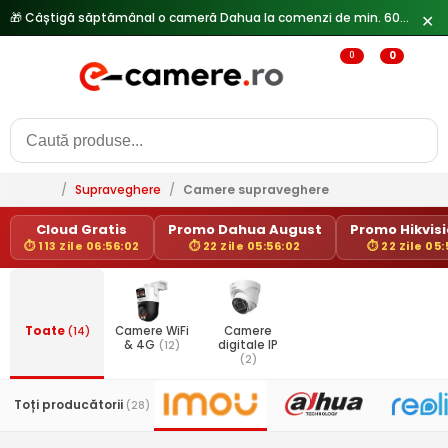
🎁 Câștigă săptămânal o cameră Dahua la comenzi de min. 600 lei —
✕
0
0
/
Supraveghere
/
Camere supraveghere
Cloud Gratis
Promo Dahua August
Promo Hikvisio
⏱ 113 Zile 06:56:02
⏱ 22 Zile 05:56:02
⏱ 22 Zile 05:
Toate
(14)
Camere WiFi
Camere
& 4G
(12)
digitale IP
(2)
Toți producătorii
(28)