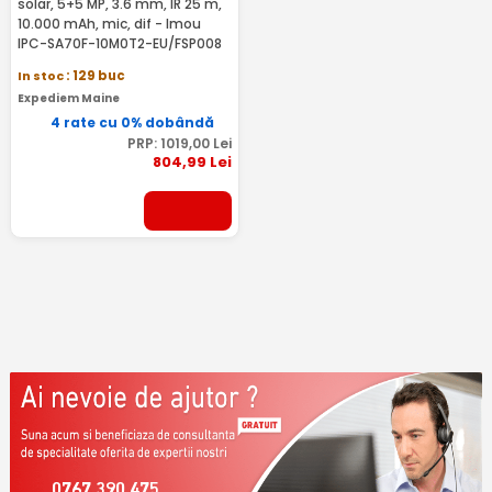
solar, 5+5 MP, 3.6 mm, IR 25 m,
10.000 mAh, mic, dif - Imou
IPC-SA70F-10M0T2-EU/FSP008
In stoc
: 129 buc
Expediem Maine
4 rate cu 0% dobândă
PRP:
1019
,00
Lei
804
,99
Lei
0767 390 475