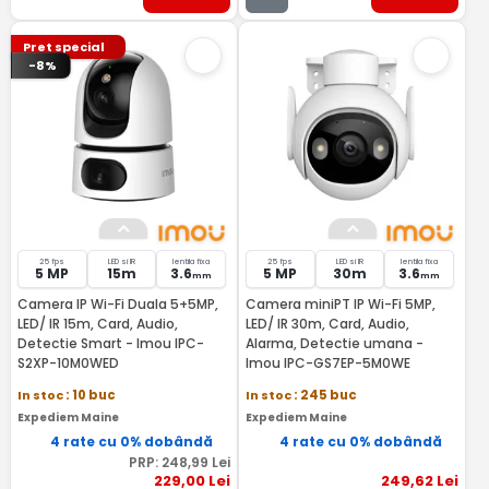
Pret special
-8%
25 fps
LED si IR
lentila fixa
25 fps
LED si IR
lentila fixa
5 MP
15m
3.6
5 MP
30m
3.6
mm
mm
Camera IP Wi-Fi Duala 5+5MP,
Camera miniPT IP Wi-Fi 5MP,
LED/ IR 15m, Card, Audio,
LED/ IR 30m, Card, Audio,
Detectie Smart - Imou IPC-
Alarma, Detectie umana -
S2XP-10M0WED
Imou IPC-GS7EP-5M0WE
In stoc
: 10 buc
In stoc
: 245 buc
Expediem Maine
Expediem Maine
4 rate cu 0% dobândă
4 rate cu 0% dobândă
PRP:
248
,99
Lei
229
,00
Lei
249
,62
Lei