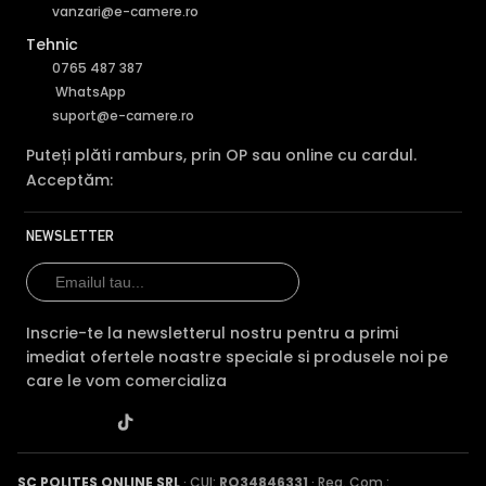
vanzari@e-camere.ro
Tehnic
0765 487 387
WhatsApp
suport@e-camere.ro
Puteți plăti ramburs, prin OP sau online cu cardul.
Acceptăm:
NEWSLETTER
Inscrie-te la newsletterul nostru pentru a primi
imediat ofertele noastre speciale si produsele noi pe
care le vom comercializa
SC POLITES ONLINE SRL
· CUI:
RO34846331
· Reg. Com.: