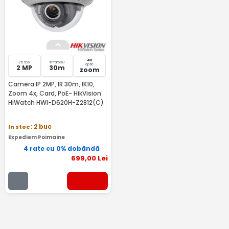
4x
25 fps
Infrarosu
optic
2 MP
30m
zoom
Camera IP 2MP, IR 30m, IK10,
Zoom 4x, Card, PoE- HikVision
HiWatch HWI-D620H-Z2812(C)
In stoc
: 2 buc
Expediem Poimaine
4 rate cu 0% dobândă
699
,00
Lei