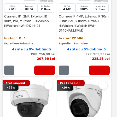
25 fps
Infrarosu
lentila fixa
20 fps
Infrarosu
lentila fixa
2 MP
30m
2.8
4 MP
30m
2.8
mm
mm
Camera IP , 2MP, Exterior, IR
Camera IP 4MP, Exterior, IR 30m,
30m, PoE, 2.8mm - HikVision
3DNR, PoE, 2.8mm, H.265+ -
HiWatch HWI-D121H-28
HikVision HiWatch HWI-
D140HA(2.8MM)
In stoc
: 1 buc
In stoc
: 22 buc
Expediem Poimaine
Expediem Poimaine
4 rate cu 0% dobândă
4 rate cu 0% dobândă
PRP:
256
,00
Lei
PRP:
309
,99
Lei
207
,99
Lei
238
,25
Lei
Pret special
Pret special
-25%
-20%