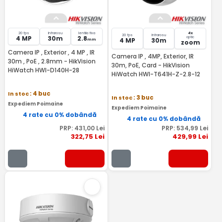
20 fps
Infrarosu
lentila fixa
4x
20 fps
Infrarosu
4 MP
30m
2.8
optic
4 MP
30m
mm
zoom
Camera IP , Exterior , 4 MP , IR
Camera IP , 4MP, Exterior, IR
30m , PoE , 2.8mm - HikVision
30m, PoE, Card - HikVision
HiWatch HWI-D140H-28
HiWatch HWI-T641H-Z-2.8-12
In stoc
: 4 buc
In stoc
: 3 buc
Expediem Poimaine
Expediem Poimaine
4 rate cu 0% dobândă
4 rate cu 0% dobândă
PRP:
431
,00
Lei
PRP:
534
,99
Lei
322
,75
Lei
429
,99
Lei