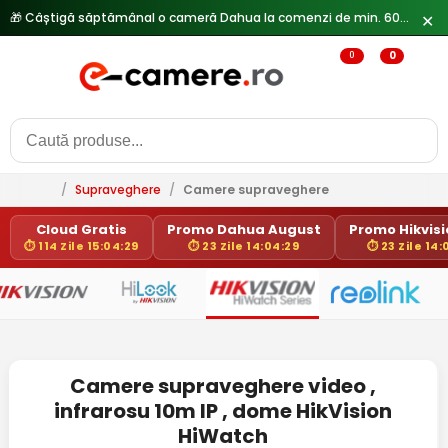
🎁 Câștigă săptămânal o cameră Dahua la comenzi de min. 600 lei —
✕
0
0
/
Supraveghere
/
Camere supraveghere
Cloud Gratis
Promo Dahua August
Promo Hikvisio
⏱ 114 Zile 15:04:29
⏱ 23 Zile 14:04:29
⏱ 23 Zile 14:
Camere supraveghere video ,
infrarosu 10m IP , dome HikVision
HiWatch