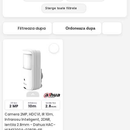
Sterge toate filtrele
Filtreaza dupa
Ordoneaza dupa
25 fps
Infrarosu
lentila fixa
2 MP
10m
2.8
mm
Camera 2MP, HDCVI, IR 10m,
Infrarosu Inteligent, 2DNR,
lentila 2.8mm - Dahua HAC-
HUM3200A-0280P-S5