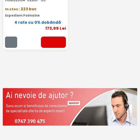
In stoc
: 223 buc
Expediem Poimaine
4 rate cu 0% dobândă
173
,99
Lei
0767 390 475