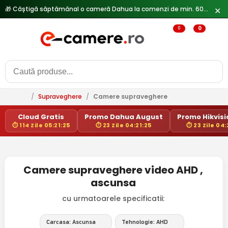
🎁 Câștigă săptămânal o cameră Dahua la comenzi de min. 600 lei —
✕
0
0
/
Supraveghere
/
Camere supraveghere
Cloud Gratis
Promo Dahua August
Promo Hikvisio
⏱ 114 Zile 05:21:25
⏱ 23 Zile 04:21:25
⏱ 23 Zile 04:
Camere supraveghere video AHD ,
ascunsa
cu urmatoarele specificatii:
Carcasa: Ascunsa
Tehnologie: AHD