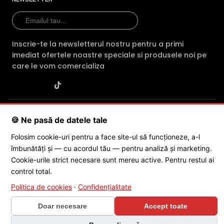
Inscrie-te la newsletterul nostru pentru a primi
imediat ofertele noastre speciale si produsele noi pe
care le vom comercializa
SC POLITES ONLINE SRL
· CUI:
RO34846331
· Reg. Com.:
🍪 Ne pasă de datele tale
J2015001227161
· Capital social: 200 RON · Sediu: Str. Petrache
Poenaru, Nr. 1, Craiova, Jud. Dolj ·
Contactează-ne
·
Service produs
Folosim cookie-uri pentru a face site-ul să funcționeze, a-l
îmbunătăți și — cu acordul tău — pentru analiză și marketing.
Cookie-urile strict necesare sunt mereu active. Pentru restul ai
© 2026 SC POLITES ONLINE SRL
control total.
Politica de cookies
·
Confidențialitate
Doar necesare
Accept toate