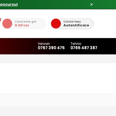
✕
Cosul este gol
Contul meu
0.00 Lei
Autentificare
Vanzari
Tehnic
0767 390 475
0765 487 387