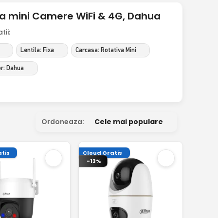
iva mini Camere WiFi & 4G, Dahua
ii:
Lentila: Fixa
Carcasa: Rotativa Mini
r: Dahua
Ordoneaza:
Cele mai populare
tis
Cloud Gratis
-13%