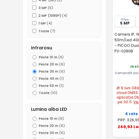
4 MP (2K)
(2)
3 MP
(5)
2 MP (1080P)
(4)
15 fps
5 MP
1 MP
(4)
Toate
(7)
Camera IP, Wi
50m/Led 40m,
- PICOO Dua
Infrarosu
PV-0280B
Peste 10 m
(9)
Peste 20 m
(6)
In s
Peste 30 m
(6)
Comandă acu
Peste 40 m
(1)
Peste 50 m
(1)
🎁 6 luni GR
cloud DMSS 
Toate
(10)
aplicația D
pe 30.11.
Ve
Lumina alba LED
4 rate
Peste 10 m
(6)
PRP:
326
,9
Peste 20 m
(6)
249
,93
Le
Peste 30 m
(6)