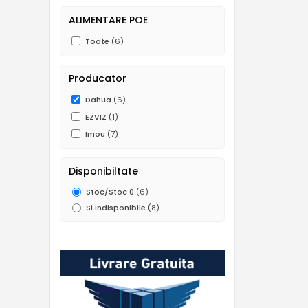
ALIMENTARE POE
Toate
(6)
Producator
Dahua
(6)
EZVIZ
(1)
Imou
(7)
Disponibiltate
Stoc/Stoc 0
(6)
Si indisponibile
(8)