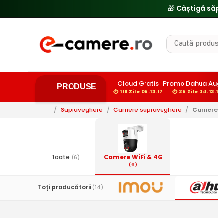
Cloud Gratis
Promo Dahua Au
PRODUSE
⏱ 116 Zile 05:13:16
⏱ 25 Zile 04:13:
/
Supraveghere
/
Camere supraveghere
/
Camere 
Toate
Camere WiFi & 4G
(6)
(6)
Toți producătorii
(14)