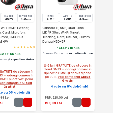
LED si IR
lentila fixa
15 fps
LED si IR
lentila fixa
30m
4.0
5 MP
30m
3.6
mm
mm
Wi-Fi 5MP, Exterior,
Camera IP, 5MP, Dual-Lens,
, Card, Microfon,
LED/IR 30m, Wi-Fi, Smart
.0mm, SMD Plus -
Tracking, Card, Difuzor, 3.6mm -
AS-PV
Dahua H5D-5F
5,0
In stoc
: 210 buc
Comandă acum și
expediem Maine
n stoc
: 66 buc
acum și
expediem Maine
🎁 6 luni GRATUITE de stocare în
cloud DMSS — adaugi camera în
 GRATUITE de stocare în
aplicația DMSS și activezi până
SS — adaugi camera în
pe 30.11.
Vezi campania
Cloud
 DMSS și activezi până
Gratis
!
Vezi campania
Cloud
4 rate cu 0% dobândă
Gratis
!
te cu 0% dobândă
,99
Lei
PRP:
228
,00
Lei
ei
198
,99
Lei