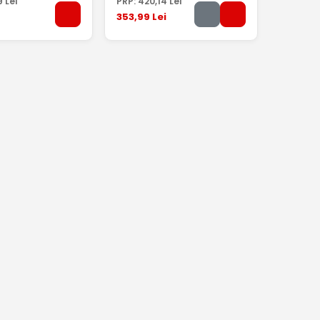
9
Lei
PRP:
420
,14
Lei
353
,99
Lei