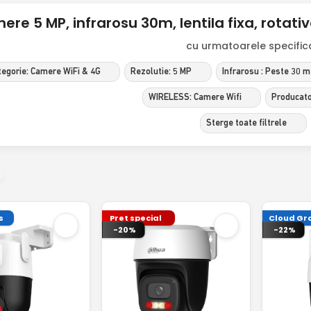
re 5 MP, infrarosu 30m, lentila fixa, rotat
cu urmatoarele specificat
tegorie: Camere WiFi & 4G
Rezolutie: 5 MP
Infrarosu : Peste 30 m
WIRELESS: Camere Wifi
Producato
Sterge toate filtrele
s
Pret special
Cloud Gra
-20%
-22%