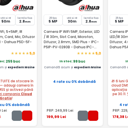
LED si IR
lentila fixa
25 fps
LED si IR
lentila fixa
25 fps
50m
2.8
5 MP
30m
2.8
5 MP
mm
mm
Fi, 5+5MP, IR
Camera IP WiFi 5MP, Exterior, LED
Camera IP 
 Card, Mic, Difuzor
/ IR 30m, Slot Card, Microfon,
LED/IR 30m
l - Dahua P5D-5F-
Difuzor, 2.8mm, SMD Plus - IPC-
Difuzor, 4
P5IP-PV-0280B - Dahua IPC-
Dahua P5
P5IP-PV-0280B-EUR
5,0
5,0
toc
In stoc
I
: 255 buc
: 99 buc
m și
expediem Maine
Comandă acum și
expediem Maine
Comandă 
ATUITE de stocare în
🎁 6 luni
4 rate cu 0% dobândă
— adaugi camera în
cloud DM
MSS și activezi până
aplicația
zi campania
Cloud
pe 30.11.
Gratis
!
 cu 0% dobândă
4 ra
9
Lei
PRP:
249
,99
Lei
PRP:
229
i
199
,99
Lei
178
,38
L