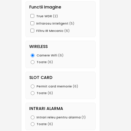
Functii Imagine
True WDR
(2)
Infrarosu Inteligent
(5)
Filtru IR Mecanic
(6)
WIRELESS
Camere Wifi
(6)
Toate
(6)
SLOT CARD
Permit card memorie
(6)
Toate
(6)
INTRARI ALARMA
Intrari releu pentru alarma
(1)
Toate
(6)