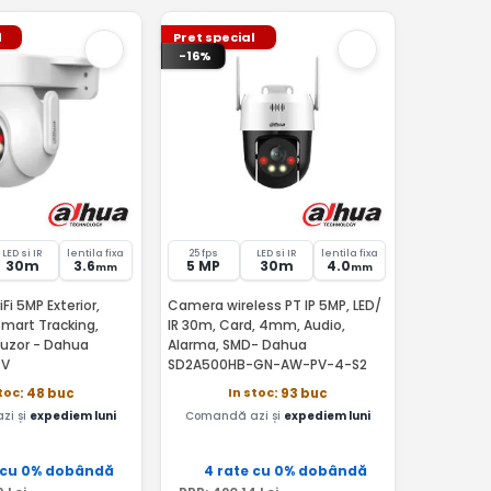
l
Pret special
-16%
LED si IR
lentila fixa
25 fps
LED si IR
lentila fixa
30m
3.6
5 MP
30m
4.0
mm
mm
i 5MP Exterior,
Camera wireless PT IP 5MP, LED/
Smart Tracking,
IR 30m, Card, 4mm, Audio,
ifuzor - Dahua
Alarma, SMD- Dahua
PV
SD2A500HB-GN-AW-PV-4-S2
toc
In stoc
: 48 buc
: 93 buc
zi și
expediem luni
Comandă azi și
expediem luni
 cu 0% dobândă
4 rate cu 0% dobândă