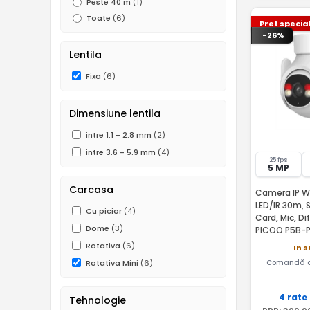
Peste 40 m
(1)
Toate
(6)
Pret specia
-26%
Lentila
Fixa
(6)
Dimensiune lentila
intre 1.1 - 2.8 mm
(2)
intre 3.6 - 5.9 mm
(4)
25 fps
5 MP
Carcasa
Camera IP WiF
LED/IR 30m, 
Cu picior
(4)
Card, Mic, D
Dome
(3)
PICOO P5B-
Rotativa
(6)
In s
Comandă a
Rotativa Mini
(6)
4 rate
Tehnologie