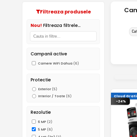
Came
Filtreaza produsele
Nou!
Filtreaza filtrele...
Ca
Campanii active
Camere WiFi Dahua
(6)
Protectie
Exterior
(5)
Cloud Grati
Interior / Toate
(6)
-24%
Rezolutie
6 MP
(2)
5 MP
(6)