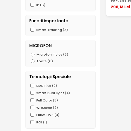
PRP:
399
,9
IP
(6)
296
,13
Lei
Functii importante
Smart Tracking
(3)
MICROFON
Microfon Inclus
(5)
Toate
(6)
Tehnologii Speciale
SMD Plus
(2)
Smart Dual Light
(4)
Full Color
(3)
WizSense
(2)
Functii IVS
(4)
ROI
(1)