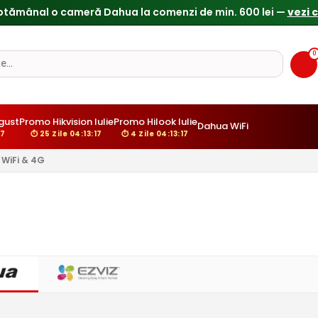
0
gust
Promo Hikvision Iulie
Promo Hilook Iulie
Dahua WiFi
16
⏱ 25 Zile 04:13:16
⏱ 4 Zile 04:13:16
WiFi & 4G