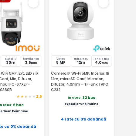
LED si IR
lentila fixa
25 fps
Infrarosu
lentila fixa
30m
3.6
5 MP
12m
4.0
mm
mm
iFi 5MP, Ext, LED / IR
Camera IP Wi-Fi 5MP, Interior, IR
Card, Mic, Difuzor,
12m, microSD Card, Microfon,
mou IPC-S7XEP-
Difuzor, 4.0mm - TP-Link TAPO
0360B
C232
2,5
In stoc
: 32 buc
Expediem Poimaine
In stoc
: 6 buc
pediem Poimaine
4 rate cu 0% dobândă
te cu 0% dobândă