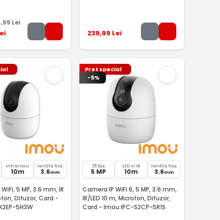
4
,99
Lei
ei
239
,99
Lei
ial
Pret special
-5%
Infrarosu
lentila fixa
25 fps
LED si IR
lentila fixa
10m
3.6
5 MP
10m
3.6
mm
mm
WiFi, 5 MP, 3.6 mm, IR
Camera IP WiFi 6, 5 MP, 3.6 mm,
ofon, Difuzor, Card -
IR/LED 10 m, Microfon, Difuzor,
-K2EP-5H3W
Card - Imou IPC-S2CP-5R1S