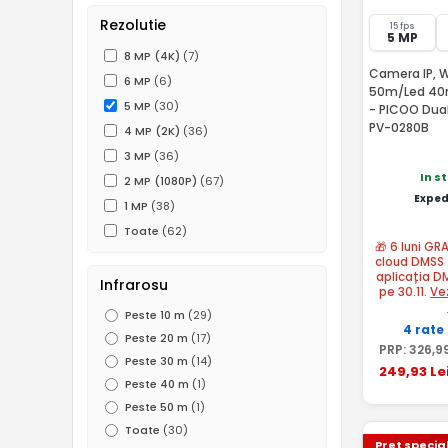
Rezolutie
15 fps
5 MP
8 MP (4K)
(7)
Camera IP, Wi
6 MP
(6)
50m/Led 40m,
5 MP
(30)
- PICOO Dua
PV-0280B
4 MP (2K)
(36)
3 MP
(36)
In s
2 MP (1080P)
(67)
Exped
1 MP
(38)
Toate
(62)
🎁 6 luni GR
cloud DMSS 
aplicația D
Infrarosu
pe 30.11.
Ve
Peste 10 m
(29)
4 rate
Peste 20 m
(17)
PRP:
326
,9
Peste 30 m
(14)
249
,93
Le
Peste 40 m
(1)
Peste 50 m
(1)
Toate
(30)
Pret specia