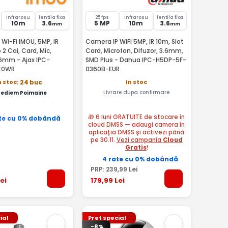
Infrarosu
lentila fixa
25 fps
Infrarosu
lentila fixa
10m
3.6
5 MP
10m
3.6
mm
mm
Wi-Fi IMOU, 5MP, IR
Camera IP WiFi 5MP, IR 10m, Slot
 2 Cai, Card, Mic,
Card, Microfon, Difuzor, 3.6mm,
- Ajax IPC-
SMD Plus - Dahua IPC-H5DP-5F-
C0WR
0360B-EUR
In stoc
n stoc
: 24 buc
Livrare dupa confirmare
pediem Poimaine
🎁 6 luni GRATUITE de stocare în
te cu 0% dobândă
cloud DMSS — adaugi camera în
aplicația DMSS și activezi până
pe 30.11.
Vezi campania
Cloud
Gratis
!
4 rate cu 0% dobândă
PRP:
239
,99
Lei
ei
179
,99
Lei
ial
Pret special
-8%