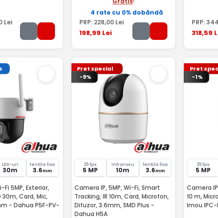
Gratis
!
4 rate cu 0% dobândă
0
Lei
PRP:
228
,00
Lei
PRP:
34
198
,99
Lei
318
,59
L
s
Pret special
Pret spec
-9%
-1%
LED-uri
lentila fixa
25 fps
Infrarosu
lentila fixa
25 fps
30m
3.6
5 MP
10m
3.6
5 MP
mm
mm
Fi 5MP, Exterior,
Camera IP, 5MP, Wi-Fi, Smart
Camera IP 
D 30m, Card, Mic,
Tracking, IR 10m, Card, Microfon,
10 m, Micr
6mm - Dahua P5F-PV-
Difuzor, 3.6mm, SMD Plus -
Imou IPC
Dahua H5A