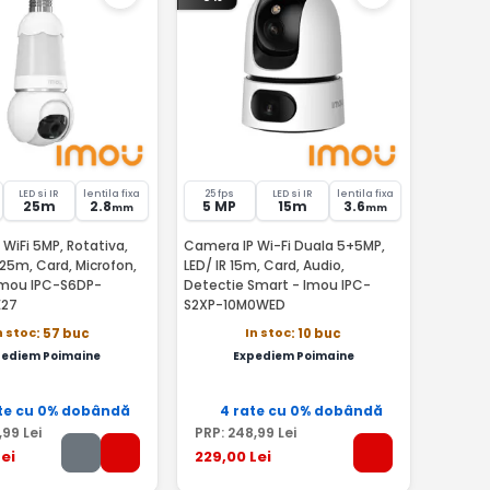
LED si IR
lentila fixa
25 fps
LED si IR
lentila fixa
25m
2.8
5 MP
15m
3.6
mm
mm
WiFi 5MP, Rotativa,
Camera IP Wi-Fi Duala 5+5MP,
R 25m, Card, Microfon,
LED/ IR 15m, Card, Audio,
 Imou IPC-S6DP-
Detectie Smart - Imou IPC-
27
S2XP-10M0WED
n stoc
In stoc
: 57 buc
: 10 buc
pediem Poimaine
Expediem Poimaine
te cu 0% dobândă
4 rate cu 0% dobândă
,99
Lei
PRP:
248
,99
Lei
ei
229
,00
Lei