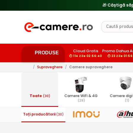
🎁 Câștigă să
Cloud Gratis
Promo Dahua A
PRODUSE
⏱ 114 Zile 02:56:39
⏱ 23 Zile 01:56
/
Supraveghere
/
Camere supraveghere
Toate
Camere WiFi & 4G
Camere digit
(30)
(29)
(1)
Toți producătorii
(30)