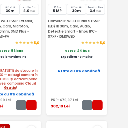
LED si IR
lentila fixa
25 fps
LED si IR
lentila fixa
30m
4.0
5 MP
30m
3.6
mm
mm
Wi-Fi 5MP, Exterior,
Camera IP Wi-Fi Duala 5+5MP,
, Card, Microfon,
LED/ IR 30m, Card, Audio,
.0mm, SMD Plus -
Detectie Smart - Imou IPC-
AS-PV
S7XP-10M0WED
5,0
5,0
n stoc
In stoc
: 56 buc
: 24 buc
pediem Poimaine
Expediem Poimaine
 GRATUITE de stocare în
4 rate cu 0% dobândă
SS — adaugi camera în
 DMSS și activezi până
Vezi campania
Cloud
Gratis
!
te cu 0% dobândă
,99
Lei
PRP:
479
,97
Lei
ei
302
,10
Lei
ial