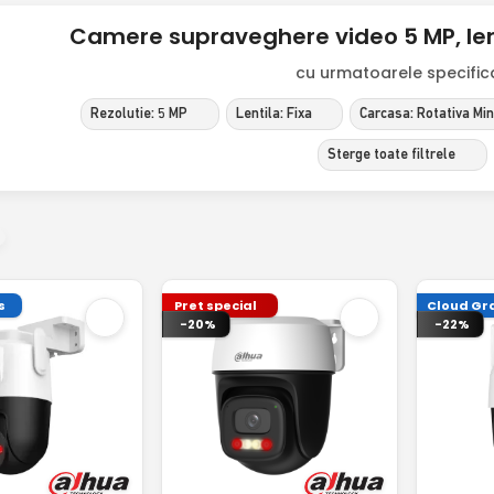
Camere supraveghere video 5 MP, lenti
cu urmatoarele specificat
Rezolutie: 5 MP
Lentila: Fixa
Carcasa: Rotativa Min
Sterge toate filtrele
s
Pret special
Cloud Gra
-20%
-22%