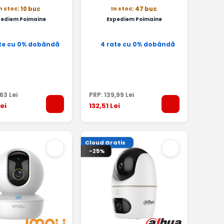
n stoc
In stoc
: 10 buc
: 47 buc
pediem Poimaine
Expediem Poimaine
te cu 0% dobândă
4 rate cu 0% dobândă
,63
Lei
PRP:
139
,99
Lei
ei
132
,51
Lei
Cloud Gratis
-25%