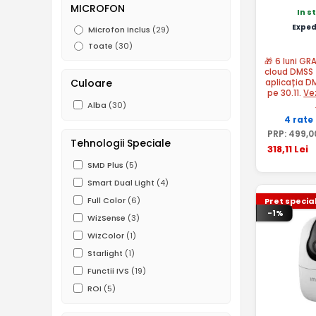
MICROFON
In s
Exped
Microfon Inclus
(29)
Toate
(30)
🎁 6 luni GR
cloud DMSS 
Culoare
aplicația D
pe 30.11.
Ve
Alba
(30)
4 rate
PRP:
499
,0
Tehnologii Speciale
318
,11
Lei
SMD Plus
(5)
Smart Dual Light
(4)
Full Color
(6)
Pret specia
-1%
WizSense
(3)
WizColor
(1)
Starlight
(1)
Functii IVS
(19)
ROI
(5)