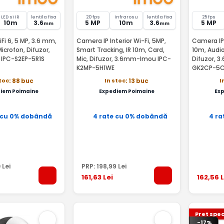
LED si IR
lentila fixa
20 fps
Infrarosu
lentila fixa
25 fps
10m
3.6
5 MP
10m
3.6
5 MP
mm
mm
Fi 6, 5 MP, 3.6 mm,
Camera IP Interior Wi-Fi, 5MP,
Camera IP 
Microfon, Difuzor,
Smart Tracking, IR 10m, Card,
10m, Audio
 IPC-S2EP-5R1S
Mic, Difuzor, 3.6mm-Imou IPC-
Difuzor, 3.6mm 
K2MP-5H1WE
GK2CP-5
stoc
In stoc
I
: 88 buc
: 13 buc
iem Poimaine
Expediem Poimaine
Ex
 cu 0% dobândă
4 rate cu 0% dobândă
4 ra
0
Lei
PRP:
198
,99
Lei
161
,63
Lei
162
,56
L
Pret spec
-17%