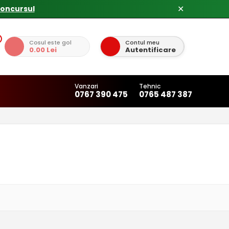
concursul
✕
Cosul este gol
Contul meu
0.00 Lei
Autentificare
Vanzari
Tehnic
0767 390 475
0765 487 387