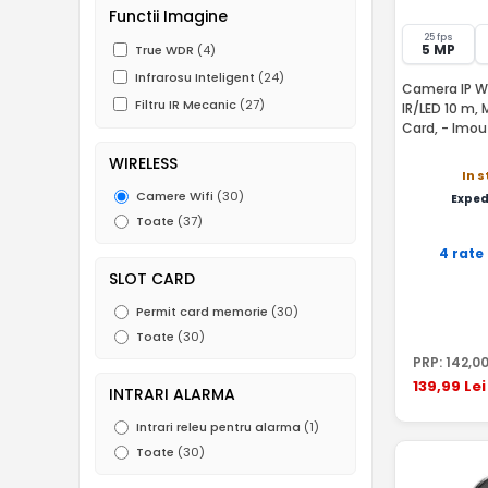
Functii Imagine
25 fps
5 MP
True WDR
(4)
Infrarosu Inteligent
(24)
Camera IP Wi
Filtru IR Mecanic
(27)
IR/LED 10 m, 
Card, - Imou
WIRELESS
In 
Camere Wifi
(30)
Exped
Toate
(37)
4 rate
SLOT CARD
Permit card memorie
(30)
Toate
(30)
PRP:
142
,0
139
,99
Lei
INTRARI ALARMA
Intrari releu pentru alarma
(1)
Toate
(30)