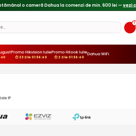
ptămânal o cameră Dahua la comenzi de min. 600 lei —
vezi 
0
ugust
Promo Hikvision Iulie
Promo Hilook Iulie
Dahua WiFi
:39
⏱ 23 Zile 01:56:39
⏱ 2 Zile 01:56:39
ale IP