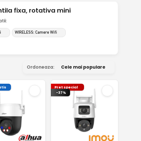
la fixa, rotativa mini
ii:
i
WIRELESS: Camere Wifi
Ordoneaza:
Cele mai populare
tis
Pret special
-37%