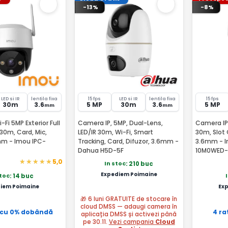
-13%
-8%
LED si IR
lentila fixa
15 fps
LED si IR
lentila fixa
15 fps
30m
3.6
5 MP
30m
3.6
5 MP
mm
mm
Fi 5MP Exterior Full
Camera IP, 5MP, Dual-Lens,
Camera IP W
 30m, Card, Mic,
LED/IR 30m, Wi-Fi, Smart
30m, Slot 
mm - Imou IPC-
Tracking, Card, Difuzor, 3.6mm -
3.6mm - I
Dahua H5D-5F
10M0WED-
5,0
In stoc
: 210 buc
Expediem Poimaine
stoc
: 14 buc
iem Poimaine
Ex
🎁 6 luni GRATUITE de stocare în
cloud DMSS — adaugi camera în
 cu 0% dobândă
4 ra
aplicația DMSS și activezi până
pe 30.11.
Vezi campania
Cloud