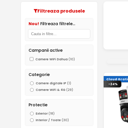
Filtreaza produsele
Nou!
Filtreaza filtrele...
Campanii active
Camere WiFi Dahua
(10)
Categorie
Cloud Grati
Camere digitale IP
(1)
-24%
Camere WiFi & 4G
(29)
Protectie
Exterior
(18)
Interior / Toate
(30)