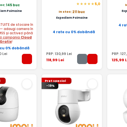
5,0
toc
I
: 145 buc
iem Poimaine
Ex
In stoc
: 211 buc
Expediem Poimaine
ATUITE de stocare în
4 ra
— adaugi camera în
4 rate cu 0% dobândă
MSS și activezi până
zi campania
Cloud
Gratis
!
 cu 0% dobândă
0
Lei
PRP:
130
,99
Lei
PRP:
127
118
,99
Lei
125
,99
L
l
Pret special
-19%