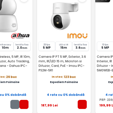
Infrarosu
lentila fixa
25 fps
LED si IR
lentila fixa
15 fps
10m
2.0
5 MP
15m
3.6
5 MP
mm
mm
eless, 5 MP, IR 10m,
Camera IP PT 5 MP, Exterior, 3.6
Camera IP 
uzor, Auto Tracking,
mm, IR/LED 15 m, Microfon si
Interior, I
ana - Dahua IPC-
Difuzor, Card, PoE - Imou IPC-
Difuzor -
PS2M-5R1
5M0WEB-E
stoc
In stoc
I
: 26 buc
: 123 buc
iem Poimaine
Expediem Poimaine
Ex
 cu 0% dobândă
4 rate cu 0% dobândă
4 ra
PRP:
239
187
,99
Lei
199
,99
L