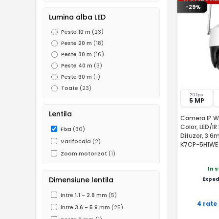
-29%
Lumina alba LED
Peste 10 m
(23)
Peste 20 m
(18)
Peste 30 m
(16)
Peste 40 m
(3)
Peste 60 m
(1)
Toate
(23)
20 fps
5 MP
Lentila
Camera IP Wi-
Color, LED/IR
Fixa
(30)
Difuzor, 3.6
Varifocala
(2)
K7CP-5H1WE
Zoom motorizat
(1)
In 
Dimensiune lentila
Exped
intre 1.1 - 2.8 mm
(5)
4 rate
intre 3.6 - 5.9 mm
(25)