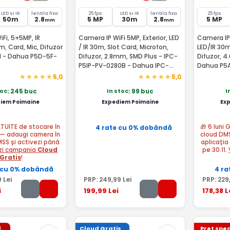
LED si IR
lentila fixa
25 fps
LED si IR
lentila fixa
25 fps
50m
2.8
5 MP
30m
2.8
5 MP
mm
mm
Fi, 5+5MP, IR
Camera IP WiFi 5MP, Exterior, LED
Camera IP 
 Card, Mic, Difuzor
/ IR 30m, Slot Card, Microfon,
LED/IR 30m
l - Dahua P5D-5F-
Difuzor, 2.8mm, SMD Plus - IPC-
Difuzor, 4
P5IP-PV-0280B - Dahua IPC-
Dahua P5
P5IP-PV-0280B-EUR
5,0
5,0
toc
In stoc
I
: 245 buc
: 99 buc
iem Poimaine
Expediem Poimaine
Ex
ATUITE de stocare în
🎁 6 luni
4 rate cu 0% dobândă
— adaugi camera în
cloud DM
MSS și activezi până
aplicația
zi campania
Cloud
pe 30.11.
Gratis
!
 cu 0% dobândă
4 ra
9
Lei
PRP:
249
,99
Lei
PRP:
229
i
199
,99
Lei
178
,38
L
l
Cloud Gratis
Pret spec