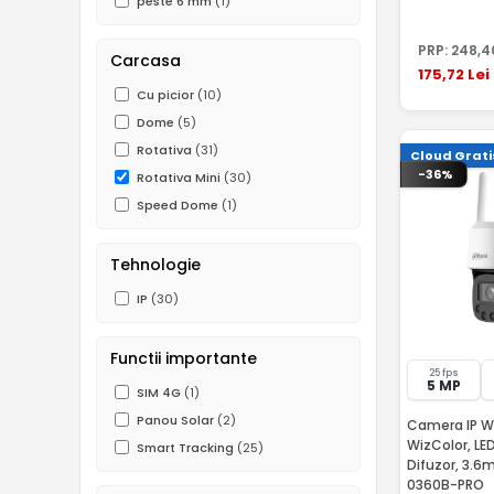
peste 6 mm
(1)
PRP:
248
,4
Carcasa
175
,72
Lei
Cu picior
(10)
Dome
(5)
Rotativa
(31)
Cloud Grati
-36%
Rotativa Mini
(30)
Speed Dome
(1)
Tehnologie
IP
(30)
Functii importante
25 fps
5 MP
SIM 4G
(1)
Panou Solar
(2)
Camera IP Wi-
WizColor, LE
Smart Tracking
(25)
Difuzor, 3.
0360B-PRO