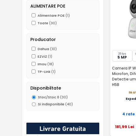
ALIMENTARE POE
Alimentare POE
(1)
Toate
(30)
Producator
Dahua
(10)
25 fps
EZVIZ
(1)
5 MP
Imou
(18)
Camera IP Wir
TP-Link
(1)
Microfon, Dif
Detectie um
H5B
Disponibiltate
In 
Stoc/Stoc 0
(30)
Exped
Si indisponibile
(40)
4 rate
181
,99
Lei