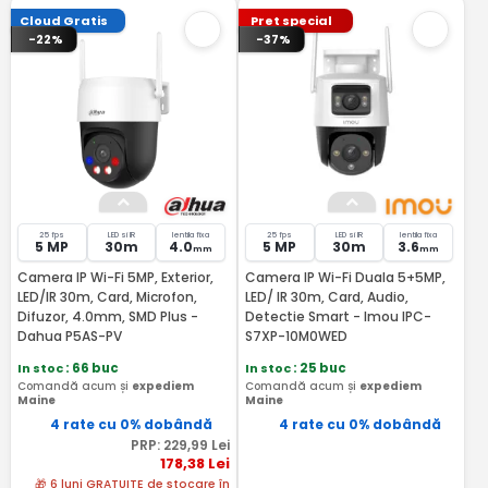
Cloud Gratis
Pret special
-22%
-37%
25 fps
LED si IR
lentila fixa
25 fps
LED si IR
lentila fixa
5 MP
30m
4.0
5 MP
30m
3.6
mm
mm
Camera IP Wi-Fi 5MP, Exterior,
Camera IP Wi-Fi Duala 5+5MP,
LED/IR 30m, Card, Microfon,
LED/ IR 30m, Card, Audio,
Difuzor, 4.0mm, SMD Plus -
Detectie Smart - Imou IPC-
Dahua P5AS-PV
S7XP-10M0WED
In stoc
: 66 buc
In stoc
: 25 buc
Comandă acum și
expediem
Comandă acum și
expediem
Maine
Maine
4 rate cu 0% dobândă
4 rate cu 0% dobândă
PRP:
229
,99
Lei
178
,38
Lei
🎁 6 luni GRATUITE de stocare în