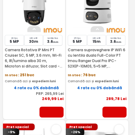
20 fps
LED si IR
lentila fixa
25 fps
LED si IR
lentila fixa
5 MP
30m
3.6
5 MP
15m
3.6
mm
mm
Camera Rotativa IP Mini PT
Camera supraveghere IP WiFi 6
Cruiser SC, 5 MP, 3.6 mm, Wi-Fi
cu lentila duala Full-Color PT
6, IR/lumina alba 30 m,
Imou Ranger Dual Pro IPC-
Microfon si difuzor, Slot card -
S2XEP-10M0S, 5+5 MP,
IMOU IPC-K7FP-5H0WE
2.4GHz/5GHz, 3.6 mm, night
In stoc
: 251 buc
In stoc
: 76 buc
vision 15 m, microfon si difuzor,
Comandă azi și
expediem luni
Comandă azi și
expediem luni
slot card, auto tracking, sirena
4 rate cu 0% dobândă
alarma - IMOU IPC-S2XEP-
4 rate cu 0% dobândă
10M0S
PRP:
265
,99
Lei
249
,99
Lei
289
,78
Lei
Pret special
Pret special
-9%
-26%