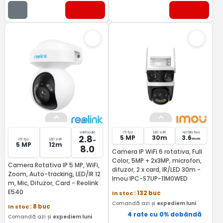
varifocala
15 fps
LED si IR
lentila fixa
2.8
5 MP
30m
3.6
-
mm
25 fps
LED si IR
5 MP
12m
8.0
Camera IP WiFi 6 rotativa, Full
Color, 5MP + 2x3MP, microfon,
Camera Rotativa IP 5 MP, WiFi,
difuzor, 2 x card, IR/LED 30m -
Zoom, Auto-tracking, LED/IR 12
Imou IPC-S7UP-11M0WED
m, Mic, Difuzor, Card - Reolink
E540
In stoc
: 132 buc
Comandă azi și
expediem luni
In stoc
: 8 buc
4 rate cu 0% dobândă
Comandă azi și
expediem luni