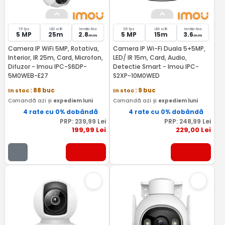
15 fps
LED si IR
lentila fixa
25 fps
LED si IR
lentila fixa
5 MP
25m
2.8
5 MP
15m
3.6
mm
mm
Camera IP WiFi 5MP, Rotativa,
Camera IP Wi-Fi Duala 5+5MP,
Interior, IR 25m, Card, Microfon,
LED/ IR 15m, Card, Audio,
Difuzor - Imou IPC-S6DP-
Detectie Smart - Imou IPC-
5M0WEB-E27
S2XP-10M0WED
In stoc
: 88 buc
In stoc
: 9 buc
Comandă azi și
expediem luni
Comandă azi și
expediem luni
4 rate cu 0% dobândă
4 rate cu 0% dobândă
PRP:
239
,99
Lei
PRP:
248
,99
Lei
199
,99
Lei
229
,00
Lei