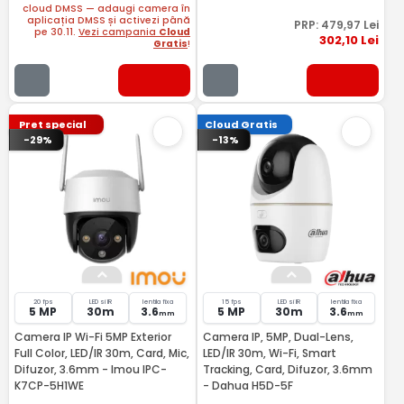
cloud DMSS — adaugi camera în
aplicația DMSS și activezi până
PRP:
479
,97
Lei
pe 30.11.
Vezi campania
Cloud
302
,10
Lei
Gratis
!
Pret special
Cloud Gratis
-29%
-13%
20 fps
LED si IR
lentila fixa
15 fps
LED si IR
lentila fixa
5 MP
30m
3.6
5 MP
30m
3.6
mm
mm
Camera IP Wi-Fi 5MP Exterior
Camera IP, 5MP, Dual-Lens,
Full Color, LED/IR 30m, Card, Mic,
LED/IR 30m, Wi-Fi, Smart
Difuzor, 3.6mm - Imou IPC-
Tracking, Card, Difuzor, 3.6mm
K7CP-5H1WE
- Dahua H5D-5F