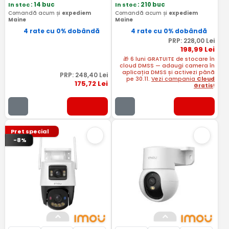
In stoc
: 14 buc
In stoc
: 210 buc
Comandă acum și
expediem
Comandă acum și
expediem
Maine
Maine
4 rate cu 0% dobândă
4 rate cu 0% dobândă
PRP:
228
,00
Lei
198
,99
Lei
🎁 6 luni GRATUITE de stocare în
cloud DMSS — adaugi camera în
aplicația DMSS și activezi până
PRP:
248
,40
Lei
pe 30.11.
Vezi campania
Cloud
175
,72
Lei
Gratis
!
Pret special
-8%