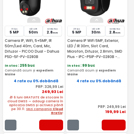
15 fps
LED si IR
lentila fixa
25 fps
LED si IR
lentila fixa
5 MP
50m
2.8
5 MP
30m
2.8
mm
mm
Camera IP, WiFi, 5+5MP, IR
Camera IP WiFi 5MP, Exterior,
50m/Led 40m, Card, Mic,
LED / IR 30m, Slot Card,
Difuzor - PICOO Dual - Dahua
Microfon, Difuzor, 2.8mm, SMD
P5D-5F-PV-0280B
Plus - IPC-P5IP-PV-0280B -
Dahua IPC-P5IP-PV-0280B-EUR
In stoc
: 255 buc
In stoc
: 99 buc
Comandă acum și
expediem
Comandă acum și
expediem
Maine
Maine
4 rate cu 0% dobândă
4 rate cu 0% dobândă
PRP:
326
,99
Lei
249
,93
Lei
🎁 6 luni GRATUITE de stocare în
cloud DMSS — adaugi camera în
aplicația DMSS și activezi până
PRP:
249
,99
Lei
pe 30.11.
Vezi campania
Cloud
199
,99
Lei
Gratis
!