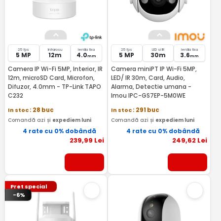
25 fps
Infrarosu
lentila fixa
25 fps
LED si IR
lentila fixa
5 MP
12m
4.0
5 MP
30m
3.6
mm
mm
Camera IP Wi-Fi 5MP, Interior, IR
Camera miniPT IP Wi-Fi 5MP,
12m, microSD Card, Microfon,
LED/ IR 30m, Card, Audio,
Difuzor, 4.0mm - TP-Link TAPO
Alarma, Detectie umana -
C232
Imou IPC-GS7EP-5M0WE
In stoc
: 28 buc
In stoc
: 291 buc
Comandă azi și
expediem luni
Comandă azi și
expediem luni
4 rate cu 0% dobândă
4 rate cu 0% dobândă
239
,99
Lei
249
,62
Lei
Pret special
-6%