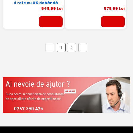
4 rate cu 0% dobândă
548
,99
Lei
578
,99
Lei
1
2
0767 390 475