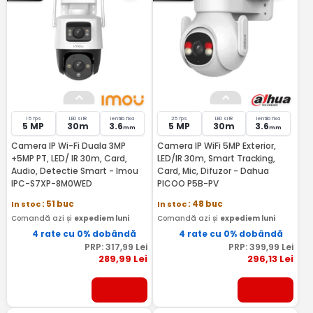
15 fps
LED si IR
lentila fixa
25 fps
LED si IR
lentila fixa
5 MP
30m
3.6
5 MP
30m
3.6
mm
mm
Camera IP Wi-Fi Duala 3MP
Camera IP WiFi 5MP Exterior,
+5MP PT, LED/ IR 30m, Card,
LED/IR 30m, Smart Tracking,
Audio, Detectie Smart - Imou
Card, Mic, Difuzor - Dahua
IPC-S7XP-8M0WED
PICOO P5B-PV
In stoc
: 51 buc
In stoc
: 48 buc
Comandă azi și
expediem luni
Comandă azi și
expediem luni
4 rate cu 0% dobândă
4 rate cu 0% dobândă
PRP:
317
,99
Lei
PRP:
399
,99
Lei
289
,99
Lei
296
,13
Lei