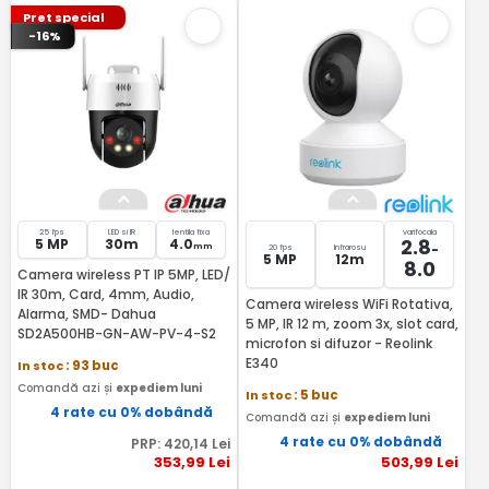
Pret special
-16%
25 fps
LED si IR
lentila fixa
varifocala
2.8
5 MP
30m
4.0
-
mm
20 fps
Infrarosu
5 MP
12m
8.0
Camera wireless PT IP 5MP, LED/
IR 30m, Card, 4mm, Audio,
Camera wireless WiFi Rotativa,
Alarma, SMD- Dahua
5 MP, IR 12 m, zoom 3x, slot card,
SD2A500HB-GN-AW-PV-4-S2
microfon si difuzor - Reolink
E340
In stoc
: 93 buc
Comandă azi și
expediem luni
In stoc
: 5 buc
4 rate cu 0% dobândă
Comandă azi și
expediem luni
4 rate cu 0% dobândă
PRP:
420
,14
Lei
353
,99
Lei
503
,99
Lei