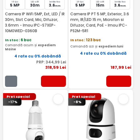
15 fps
LED si IR
lentila fixa
25 fps
LED si IR
lentila fixa
5 MP
30m
3.6
5 MP
15m
3.6
mm
mm
Camera IP WiFi 5MP, Ext, LED / IR
Camera IP PT 5 MP, Exterior, 3.6
30m, Slot Card, Mic, Difuzor,
mm, IR/LED 15 m, Microfon si
3.6mm - Imou IPC-S7XEP-
Difuzor, Card, PoE - Imou IPC-
10M0WED-0360B
PS2M-5R1
In stoc
: 6 buc
In stoc
: 123 buc
Comandă acum și
expediem
Comandă azi și
expediem luni
Maine
4 rate cu 0% dobândă
4 rate cu 0% dobândă
PRP:
344
,99
Lei
318
,59
Lei
187
,99
Lei
Pret special
Pret special
-17%
-8%