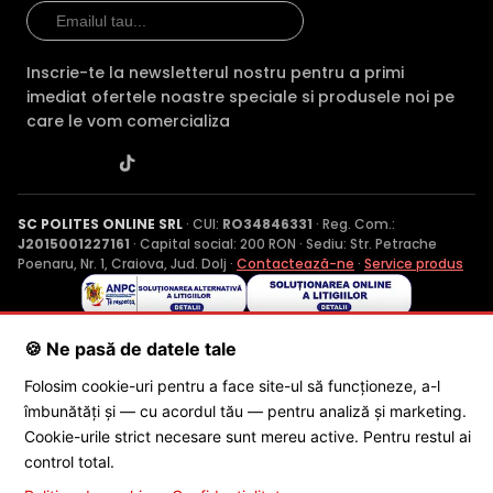
Inscrie-te la newsletterul nostru pentru a primi
imediat ofertele noastre speciale si produsele noi pe
care le vom comercializa
SC POLITES ONLINE SRL
· CUI:
RO34846331
· Reg. Com.:
J2015001227161
· Capital social: 200 RON · Sediu: Str. Petrache
Poenaru, Nr. 1, Craiova, Jud. Dolj ·
Contactează-ne
·
Service produs
© 2026 SC POLITES ONLINE SRL
🍪 Ne pasă de datele tale
Folosim cookie-uri pentru a face site-ul să funcționeze, a-l
îmbunătăți și — cu acordul tău — pentru analiză și marketing.
Cookie-urile strict necesare sunt mereu active. Pentru restul ai
control total.