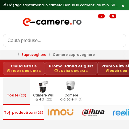
✕
0
0
/
Supraveghere
/
Camere supraveghere
Cloud Gratis
Promo Dahua August
Promo Hikvisi
⏱ 116 Zile 09:08:46
⏱ 25 Zile 08:08:46
⏱ 25 Zile 08
Toate
(23)
Camere WiFi
Camere
& 4G
(22)
digitale IP
(1)
Toți producătorii
(23)