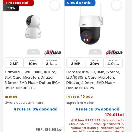
Pret special
Cloud Gratis
-4%
25 fps
Infrarosu
lentila fixa
25 fps
LED si IR
lentila fixa
2 MP
10m
3.6
3 MP
30m
4.0
mm
mm
Camera IP WiFi 1080P, IR 10m,
Camera IP Wi-Fi, 3MP, Exterior,
Slot Card, Microfon, Difuzor,
LED/IR 30m, Card, Microfon,
3.6mm, SMD Plus - Dahua IPC-
Difuzor, 4.0mm, SMD Plus -
H5BP-0360B-EUR
Dahua P3AS-PV
In stoc
In stoc
: 10 buc
Livrare dupa confirmare
Expediem Maine
4 rate cu 0% dobândă
4 rate cu 0% dobândă
179
,01
Lei
🎁 6 luni GRATUITE de stocare în
cloud DMSS — adaugi camera în
aplicația DMSS și activezi până
PRP:
185
,99
Lei
pe 30.11.
Vezi campania
Cloud