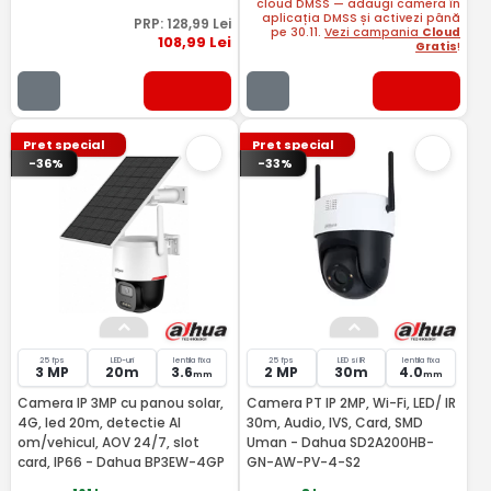
cloud DMSS — adaugi camera în
aplicația DMSS și activezi până
PRP:
128
,99
Lei
pe 30.11.
Vezi campania
Cloud
108
,99
Lei
Gratis
!
Pret special
Pret special
-36%
-33%
25 fps
LED-uri
lentila fixa
25 fps
LED si IR
lentila fixa
3 MP
20m
3.6
2 MP
30m
4.0
mm
mm
Camera IP 3MP cu panou solar,
Camera PT IP 2MP, Wi-Fi, LED/ IR
4G, led 20m, detectie AI
30m, Audio, IVS, Card, SMD
om/vehicul, AOV 24/7, slot
Uman - Dahua SD2A200HB-
card, IP66 - Dahua BP3EW-4GP
GN-AW-PV-4-S2