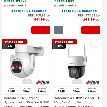
In stoc
: 101 buc
In stoc
: 8 buc
Expediem Maine
Expediem Maine
4 rate cu 0% dobândă
4 rate cu 0% dobândă
PRP:
705
,96
Lei
PRP:
373
,78
Lei
451
,99
Lei
249
,99
Lei
Pret special
Pret special
-2%
-11%
25 fps
LED si IR
lentila fixa
25 fps
LED-uri
lentila fixa
3 MP
30m
3.6
8 MP
30m
3.6
mm
mm
Camera IP, 3MP, Exterior,
Camera IP WiFi 8MP, Exterior, LED
IR/Lumina alba 30m, Wi-Fi, SMD
30m, Slot Card, Microfon,
Plus, Card, Mic, Difuzor, 3.6 mm
Difuzor, 3.6mm, SMD Plus -