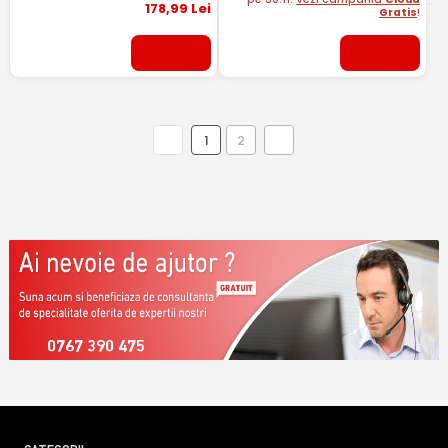
178
,99
Lei
Gratis
!
1
2
0767 390 475