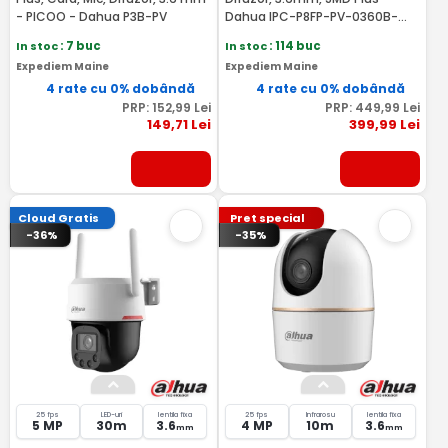
- PICOO - Dahua P3B-PV
Dahua IPC-P8FP-PV-0360B-
PRO
In stoc
: 7 buc
In stoc
: 114 buc
Expediem Maine
Expediem Maine
4 rate cu 0% dobândă
4 rate cu 0% dobândă
PRP:
152
,99
Lei
PRP:
449
,99
Lei
149
,71
Lei
399
,99
Lei
Cloud Gratis
Pret special
-36%
-35%
25 fps
LED-uri
lentila fixa
25 fps
Infrarosu
lentila fixa
5 MP
30m
3.6
4 MP
10m
3.6
mm
mm