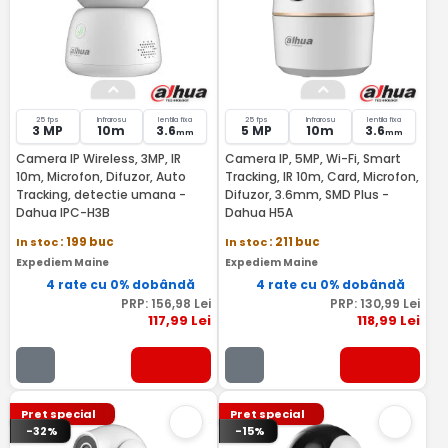
25 fps
Infrarosu
lentila fixa
25 fps
Infrarosu
lentila fixa
3 MP
10m
3.6
5 MP
10m
3.6
mm
mm
Camera IP Wireless, 3MP, IR
Camera IP, 5MP, Wi-Fi, Smart
10m, Microfon, Difuzor, Auto
Tracking, IR 10m, Card, Microfon,
Tracking, detectie umana -
Difuzor, 3.6mm, SMD Plus -
Dahua IPC-H3B
Dahua H5A
In stoc
: 199 buc
In stoc
: 211 buc
Expediem Maine
Expediem Maine
4 rate cu 0% dobândă
4 rate cu 0% dobândă
PRP:
156
,98
Lei
PRP:
130
,99
Lei
117
,99
Lei
118
,99
Lei
Pret special
Pret special
-32%
-15%