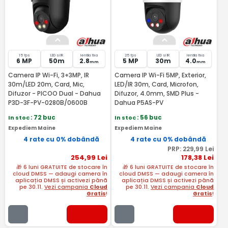
15 fps
LED si IR
lentila fixa
25 fps
LED si IR
lentila fixa
6 MP
50m
2.8
5 MP
30m
4.0
mm
mm
Camera IP Wi-Fi, 3+3MP, IR
Camera IP Wi-Fi 5MP, Exterior,
30m/LED 20m, Card, Mic,
LED/IR 30m, Card, Microfon,
Difuzor - PICOO Dual - Dahua
Difuzor, 4.0mm, SMD Plus -
P3D-3F-PV-0280B/0600B
Dahua P5AS-PV
In stoc
: 72 buc
In stoc
: 56 buc
Expediem Maine
Expediem Maine
4 rate cu 0% dobândă
4 rate cu 0% dobândă
PRP:
229
,99
Lei
254
,99
Lei
178
,38
Lei
🎁 6 luni GRATUITE de stocare în
🎁 6 luni GRATUITE de stocare în
cloud DMSS — adaugi camera în
cloud DMSS — adaugi camera în
aplicația DMSS și activezi până
aplicația DMSS și activezi până
pe 30.11.
Vezi campania
Cloud
pe 30.11.
Vezi campania
Cloud
Gratis
!
Gratis
!