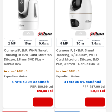
25 fps
Infrarosu
lentila fixa
15 fps
LED si IR
lentila fixa
2 MP
15m
0.0
6 MP
30m
3.6
mm
mm
Camera IP, 2MP, Wi-Fi, Smart
Camera IP, 3+3MP, Smart
Tracking, IR 15m, Card, Microfon,
Tracking, IR/LED 30m, Wi-Fi,
Difuzor, 2.8mm SMD Plus -
Card, Microfon, Difuzor, SMD
Dahua H2C
Plus, 3.6mm - Dahua H3D-3F
In stoc
: 49 buc
In stoc
: 50 buc
Expediem Maine
Expediem Maine
4 rate cu 0% dobândă
4 rate cu 0% dobândă
PRP:
189
,99
Lei
PRP:
187
,99
Lei
128
,88
Lei
159
,12
Lei