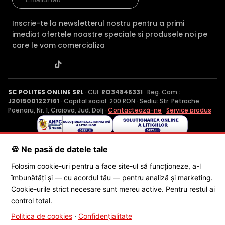
Inscrie-te la newsletterul nostru pentru a primi
imediat ofertele noastre speciale si produsele noi pe
care le vom comercializa
SC POLITES ONLINE SRL
· CUI:
RO34846331
· Reg. Com.:
J2015001227161
· Capital social: 200 RON · Sediu: Str. Petrache
Poenaru, Nr. 1, Craiova, Jud. Dolj ·
Contactează-ne
·
Service produs
© 2026 SC POLITES ONLINE SRL
🍪 Ne pasă de datele tale
Folosim cookie-uri pentru a face site-ul să funcționeze, a-l
îmbunătăți și — cu acordul tău — pentru analiză și marketing.
Cookie-urile strict necesare sunt mereu active. Pentru restul ai
control total.
Politica de cookies
·
Confidențialitate
×