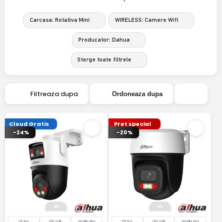
Carcasa: Rotativa Mini
WIRELESS: Camere Wifi
Producator: Dahua
Sterge toate filtrele
Filtreaza dupa
Ordoneaza dupa
Cloud Gratis
Pret special
-24%
-20%
15 fps
LED si IR
lentila fixa
25 fps
LED si IR
lentila fixa