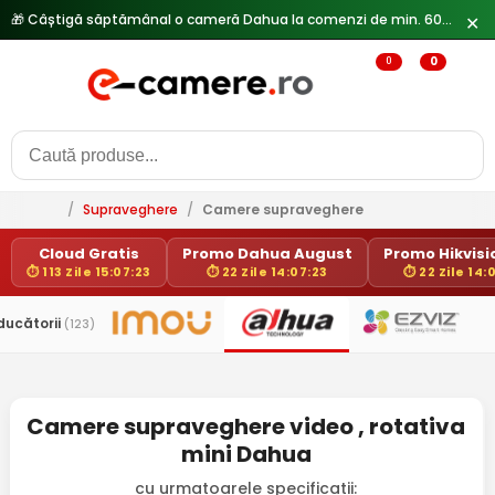
🎁 Câștigă săptămânal o cameră Dahua la comenzi de min. 600 lei —
✕
0
0
/
Supraveghere
/
Camere supraveghere
Cloud Gratis
Promo Dahua August
Promo Hikvisio
⏱ 113 Zile 15:07:23
⏱ 22 Zile 14:07:23
⏱ 22 Zile 14:
ducătorii
(123)
Camere supraveghere video , rotativa
mini Dahua
cu urmatoarele specificatii: