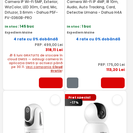
Camera IP Wi-Fi 5MP, Exterior,
Camera Wi-Fi IP 4MP, IR 10m,
WizColor, LED 30m, Card, Mic,
Audio, Auto Tracking, Card,
Difuzor, 3.6mm - Dahua P5F-
Detectie Umana - Dahua H4A
PV-0360B-PRO
In stoc
: 145 buc
In stoc
: 1 buc
Expediem Maine
Expediem Maine
4 rate cu 0% dobândă
4 rate cu 0% dobândă
PRP:
499
,00
Lei
318
,11
Lei
🎁 6 luni GRATUITE de stocare în
cloud DMSS — adaugi camera în
aplicația DMSS și activezi până
PRP:
175
,00
Lei
pe 30.11.
Vezi campania
Cloud
113
,20
Lei
Gratis
!
Pret special
-17%