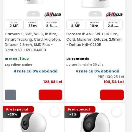
25 fps
Infrarosu
lentila fixa
15 fps
Infrarosu
lentila fixa
2 MP
15m
2.8
4 MP
10m
2.8
mm
mm
Camera IP, 2MP, Wi-Fi, IR 15m,
Camera IP 4MP, Wi-Fi, IR 10m,
Smart Tracking, Card, Microfon,
Card, Microfon, Difuzor, 2.8mm
Difuzor, 2.8mm, SMD Plus -
- Dahua H4I-0280B
Dahua SD-H2C-0400B
In stoc
: 1 buc
La comanda
Expediem Maine
Livrare in minim 30 zile
4 rate cu 0% dobândă
4 rate cu 0% dobândă
PRP:
130
,25
Lei
128
,88
Lei
108
,54
Lei
Pret special
Pret special
-25%
-9%