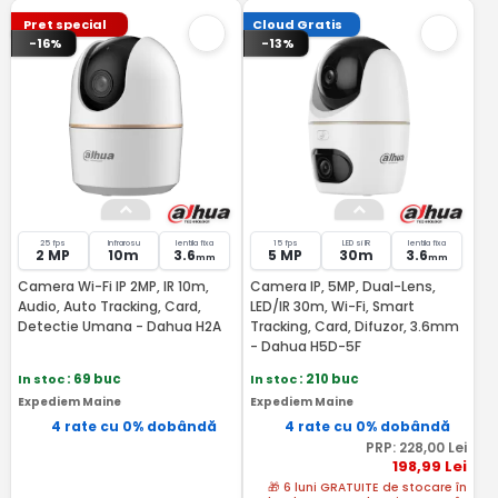
Pret special
Cloud Gratis
-16%
-13%
25 fps
Infrarosu
lentila fixa
15 fps
LED si IR
lentila fixa
2 MP
10m
3.6
5 MP
30m
3.6
mm
mm
Camera Wi-Fi IP 2MP, IR 10m,
Camera IP, 5MP, Dual-Lens,
Audio, Auto Tracking, Card,
LED/IR 30m, Wi-Fi, Smart
Detectie Umana - Dahua H2A
Tracking, Card, Difuzor, 3.6mm
- Dahua H5D-5F
In stoc
: 69 buc
In stoc
: 210 buc
Expediem Maine
Expediem Maine
4 rate cu 0% dobândă
4 rate cu 0% dobândă
PRP:
228
,00
Lei
198
,99
Lei
🎁 6 luni GRATUITE de stocare în