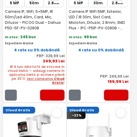
5 MP
50m
2.8
5 MP
30m
2.8
mm
mm
Camera IP, WiFi, 5+5MP, IR
Camera IP WiFi 5MP, Exterior,
50m/Led 40m, Card, Mic,
LED / IR 30m, Slot Card,
Difuzor - PICOO Dual - Dahua
Microfon, Difuzor, 2.8mm, SMD
P5D-5F-PV-0280B
Plus - IPC-P5IP-PV-0280B -
Dahua IPC-P5IP-PV-0280B-EUR
In stoc
: 245 buc
In stoc
: 99 buc
Expediem Maine
Expediem Maine
4 rate cu 0% dobândă
4 rate cu 0% dobândă
PRP:
326
,99
Lei
249
,93
Lei
🎁 6 luni GRATUITE de stocare în
cloud DMSS — adaugi camera în
aplicația DMSS și activezi până
PRP:
249
,99
Lei
pe 30.11.
Vezi campania
Cloud
199
,99
Lei
Gratis
!
Cloud Gratis
Cloud Gratis
-22%