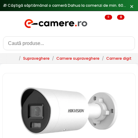
🎁 Câștigă săptămânal o cameră Dahua la comenzi de min. 600 lei —
✕
0
0
/
Supraveghere
/
Camere supraveghere
/
Camere digitale 