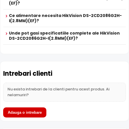
sa treaca, imbunatatind vizibilitatea.
(EF)?
Ce alimentare necesita HikVision DS-2CD2086G2H-
I(2.8MM)(EF)?
Unde pot gasi specificatiile complete ale HikVision
DS-2CD2086G2H-I(2.8MM)(EF)?
Infrarosu Inteligent (Smart IR)
Intrebari clienti
HikVision DS-2CD2086G2H-I(2.8MM)(EF) este dotata cu
functia
Infrarosu Inteligent
(Smart IR), ce regleaza
automat intensitatea iluminatorului in infrarosu in functie
Nu exista intrebari de la clienti pentru acest produs. Ai
de distanta obiectului, eliminand riscul de suprasaturare
nelamuriri?
a imaginii la distante mici.
Adauga o intrebare
True WDR
Functia
TRUE WDR
oferita de senzorul de imagine al
camerei HikVision DS-2CD2086G2H-I(2.8MM)(EF),