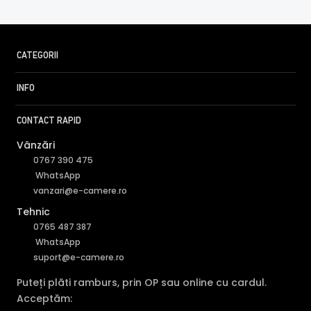
CATEGORII
INFO
TEHNOLOGIA STARLIGHT
Camera HIKVISION DS-2CD2086G2H-I(2.8MM)(EF) este
CONTACT RAPID
dotata cu un senzor de imagine de ultima generatie:
SONY STARVIS, ce ii ofera camerei o sensibilitate extrem
Vânzări
de scazuta cu ajutorul careia camera poate oferi imagini
0767 390 475
color in conditii de iluminare extrem de scazute.
WhatsApp
vanzari@e-camere.ro
Tehnic
0765 487 387
WhatsApp
suport@e-camere.ro
Puteți plăti ramburs, prin OP sau online cu cardul.
Acceptăm: