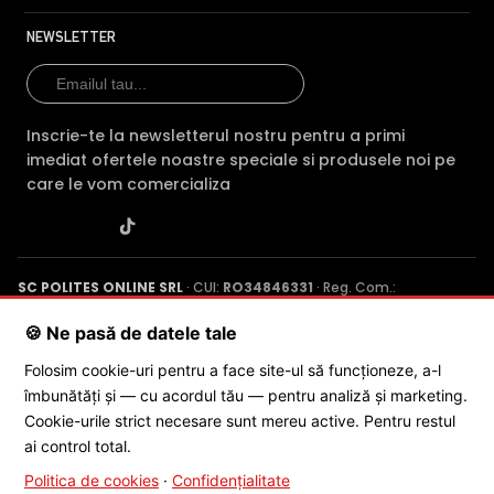
In plus, si pe timpul zilei, in conditii de iluminare optime,
NEWSLETTER
camerele din seria Dahua Starlight, ofera imagini de o
calitate exceptionala, cu o foarte mare gama de nuate.
In plus functia True WDR 120dB, a camerei HIKVISION DS-
Inscrie-te la newsletterul nostru pentru a primi
2CD2086G2H-I(2.8MM)(EF), functie standard pentru
imediat ofertele noastre speciale si produsele noi pe
gama Starlight, ofera detalii chiar si in zone in care exista
care le vom comercializa
contraste puternice de lumina.
Detalii despre senzorul STARVIS gasiti aici direct pe site-ul
celor de la
SONY
.
SC POLITES ONLINE SRL
· CUI:
RO34846331
· Reg. Com.:
LENTILA FIXA
J2015001227161
· Capital social: 200 RON · Sediu: Str. Petrache
Poenaru, Nr. 1, Craiova, Jud. Dolj ·
Contactează-ne
·
Service produs
Camera HIKVISION DS-2CD2086G2H-I(2.8MM)(EF)
are o
🍪 Ne pasă de datele tale
lentila ce ofera un unghi fix de vizualizare, ce nu poate fi
Folosim cookie-uri pentru a face site-ul să funcționeze, a-l
reglat in momentul instalarii acesteia, fiind pretabila in
îmbunătăți și — cu acordul tău — pentru analiză și marketing.
supravegherea generala a zonelor. Distanta focala este
© 2026 SC POLITES ONLINE SRL
Cookie-urile strict necesare sunt mereu active. Pentru restul
de 2.8 mm, oferind un unghi orizontal de 105.1°.
ai control total.
Politica de cookies
·
Confidențialitate