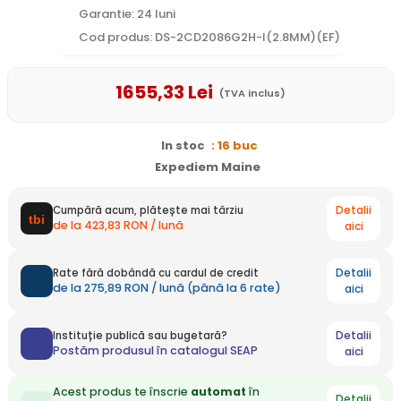
Garantie: 24 luni
Cod produs: DS-2CD2086G2H-I(2.8MM)(EF)
1655
,33
Lei
(TVA inclus)
In stoc
: 16 buc
Expediem Maine
Detalii
Cumpără acum, plătește mai târziu
de la 423,83 RON / lună
aici
Detalii
Rate fără dobândă cu cardul de credit
de la 275,89 RON / lună (până la 6 rate)
aici
Detalii
Instituție publică sau bugetară?
Postăm produsul în catalogul SEAP
aici
Acest produs te înscrie
automat
în
Detalii