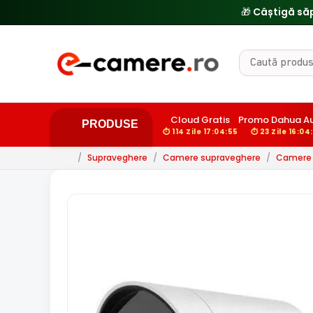
Cloud Gratis
Promo Dahua A
PRODUSE
⏱ 114 Zile 17:04:54
⏱ 23 Zile 16:04
/
Supraveghere
/
Camere supraveghere
/
Camere d