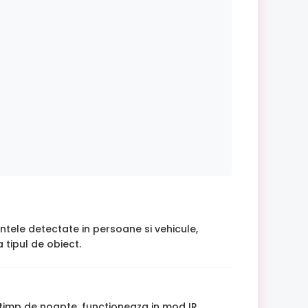
intele detectate in persoane si vehicule,
 tipul de obiect.
 timp de noapte, functioneaza in mod IR