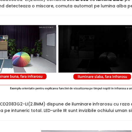
cand detecteaza o miscare, comuta automat pe lumina alba pen
2CD2083G2-LI(2.8MM) dispune de iluminare infrarosu cu raza
ara pe intuneric total. LED-urile IR sunt invizibile ochiului uman 