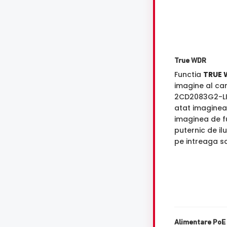
True WDR
Functia
TRUE 
imagine al ca
2CD2083G2-LI
atat imaginea 
imaginea de f
puternic de il
pe intreaga s
Alimentare PoE