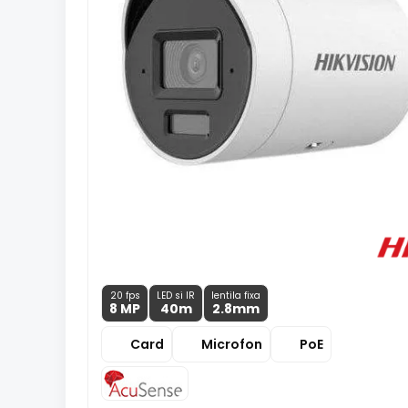
20 fps
LED si IR
lentila fixa
8 MP
40m
2.8
mm
Card
Microfon
PoE