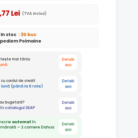
,77
Lei
(TVA inclus)
In stoc
: 30 buc
xpediem Poimaine
Detalii
tește mai târziu
lună
aici
Detalii
cu cardul de credit
 lună (până la 6 rate)
aici
Detalii
 sau bugetară?
în catalogul SEAP
aici
nscrie
automat
în
Detalii
ămânală — 2 camere Dahua
aici