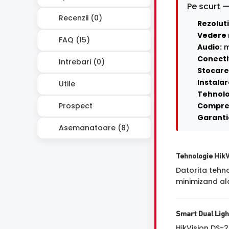
Pe scurt —
Recenzii (0)
Rezoluti
Vedere 
FAQ (15)
Audio:
m
Conecti
Intrebari (0)
Stocare 
Instalar
Utile
Tehnolo
Prospect
Compre
Garanti
Asemanatoare (8)
Tehnologie Hik
Datorita tehn
minimizand ala
Smart Dual Ligh
HikVision DS