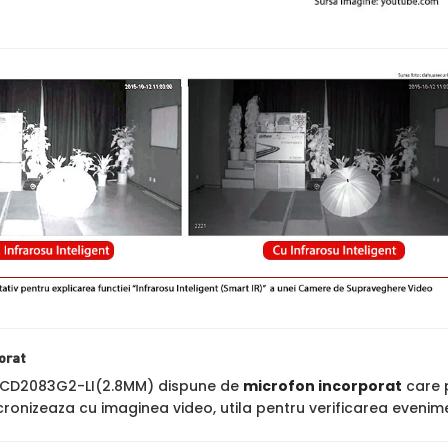
orat
-2CD2083G2-LI(2.8MM) dispune de
microfon incorporat
care p
cronizeaza cu imaginea video, utila pentru verificarea evenime