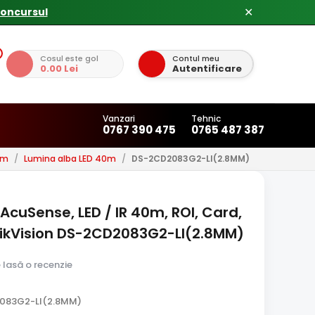
✕
Cosul este gol
Contul meu
0.00 Lei
Autentificare
Vanzari
Tehnic
0767 390 475
0765 487 387
0m
/
Lumina alba LED 40m
/
DS-2CD2083G2-LI(2.8MM)
 AcuSense, LED / IR 40m, ROI, Card,
HikVision DS-2CD2083G2-LI(2.8MM)
e lasă o recenzie
083G2-LI(2.8MM)