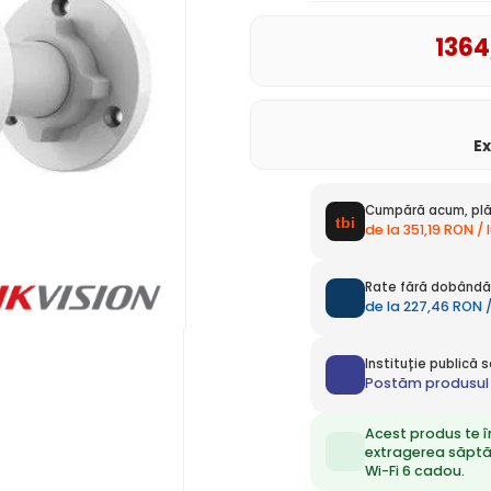
1364
E
Cumpără acum, plă
de la 351,19 RON / 
Rate fără dobândă 
de la 227,46 RON /
Instituție publică
Postăm produsul 
Acest produs te î
extragerea săpt
Wi-Fi 6 cadou.