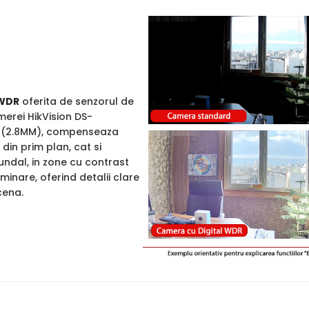
WDR
oferita de senzorul de
merei HikVision DS-
(2.8MM), compenseaza
din prim plan, cat si
undal, in zone cu contrast
uminare, oferind detalii clare
cena.