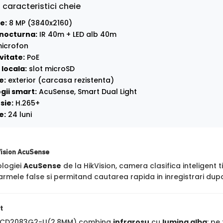
 caracteristici cheie
e:
8 MP (3840x2160)
nocturna:
IR 40m + LED alb 40m
icrofon
vitate:
PoE
locala:
slot microSD
e:
exterior (carcasa rezistenta)
gii smart:
AcuSense, Smart Dual Light
sie:
H.265+
e:
24 luni
Vision AcuSense
ologiei
AcuSense
de la HikVision, camera clasifica inteligent t
rmele false si permitand cautarea rapida in inregistrari dupa
t
-2CD2083G2-LI(2.8MM) combina
infrarosu
cu
lumina alba
: pe