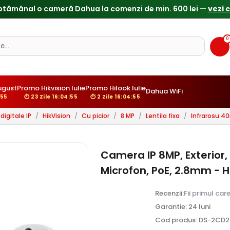
0
ugust
Promo Hikvision Iulie
Promo Hilook Iulie
Dahua WiFi
:54
⏱ 23 Zile 16:04:54
⏱ 2 Zile 16:04:54
igitale IP
/
HikVision
/
Cu picior
/
8 MP
/
Lentila fixa
/
Infrarosu 4
Camera IP 8MP, Exterior,
Microfon, PoE, 2.8mm - 
Recenzii:
Fii primul car
Garantie: 24 luni
Cod produs: DS-2CD2