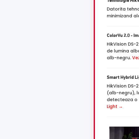
Tehnologie Hik
Datorita tehn
minimizand ala
ColorVu 2.0 - Im
HikVision DS
de lumina alba
alb-negru.
Ve
Smart Hybrid Lig
HikVision DS-
(alb-negru), 
detecteaza o 
Light →