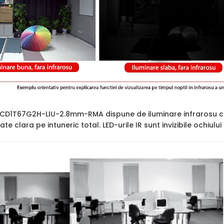
2CD1T67G2H-LIU-2.8mm-RMA dispune de iluminare infrarosu c
itate clara pe intuneric total. LED-urile IR sunt invizibile ochiul