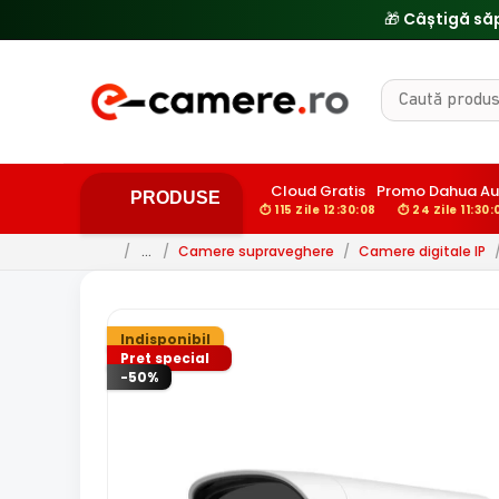
Cloud Gratis
Promo Dahua Au
PRODUSE
⏱ 115 Zile 12:30:07
⏱ 24 Zile 11:30:
/
…
/
Camere supraveghere
/
Camere digitale IP
Indisponibil
Pret special
-50%