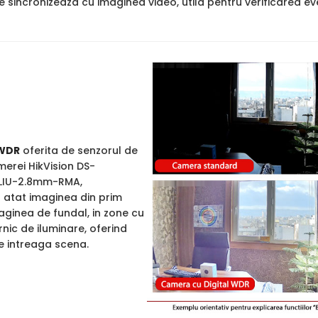
se sincronizeaza cu imaginea video, utila pentru verificarea ev
WDR
oferita de senzorul de
merei HikVision DS-
LIU-2.8mm-RMA,
atat imaginea din prim
maginea de fundal, in zone cu
nic de iluminare, oferind
pe intreaga scena.