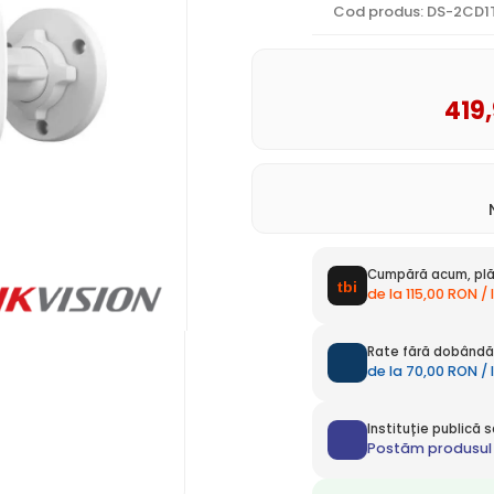
Cod produs: DS-2CD
419
Cumpără acum, plă
de la 115,00 RON /
Rate fără dobândă 
de la 70,00 RON / 
Instituție publică
Postăm produsul 