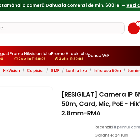
0
gust
Promo Hikvision Iulie
Promo Hilook Iulie
Dahua WiFi
07
⏱ 24 Zile 11:30:07
⏱ 3 Zile 11:30:07
/
HikVision
/
Cu picior
/
6 MP
/
Lentila fixa
/
Infrarosu 50m
/
Lumin
[RESIGILAT] Camera IP 6M
50m, Card, Mic, PoE - H
2.8mm-RMA
Recenzii:
Fii primul car
Garantie: 24 luni