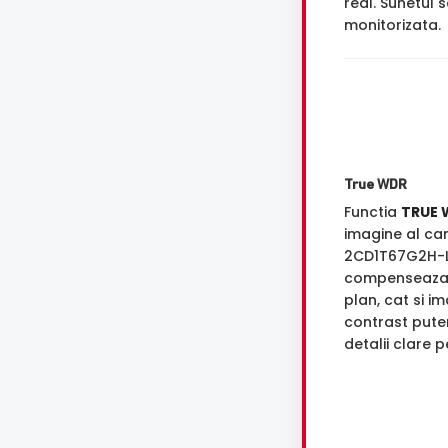
real. Sunetul 
monitorizata.
True WDR
Functia
TRUE 
imagine al ca
2CD1T67G2H-
compenseaza 
plan, cat si i
contrast puter
detalii clare 