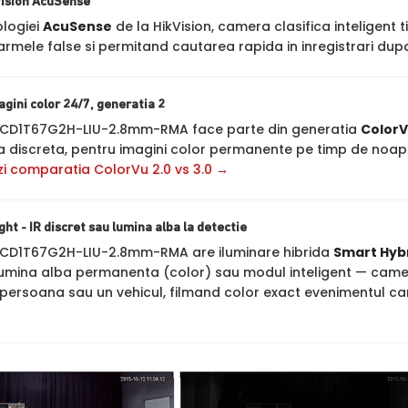
Vision AcuSense
ologiei
AcuSense
de la HikVision, camera clasifica inteligent t
rmele false si permitand cautarea rapida in inregistrari dupa
agini color 24/7, generatia 2
-2CD1T67G2H-LIU-2.8mm-RMA face parte din generatia
ColorV
 discreta, pentru imagini color permanente pe timp de noapte
zi comparatia ColorVu 2.0 vs 3.0 →
ht - IR discret sau lumina alba la detectie
2CD1T67G2H-LIU-2.8mm-RMA are iluminare hibrida
Smart Hybr
lumina alba permanenta (color) sau modul inteligent — camer
persoana sau un vehicul, filmand color exact evenimentul c