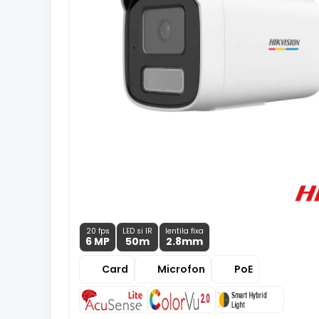
20 fps
LED si IR
lentila fixa
6 MP
50m
2.8
mm
Card
Microfon
PoE