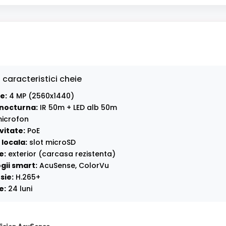
 caracteristici cheie
e:
4 MP (2560x1440)
nocturna:
IR 50m + LED alb 50m
icrofon
vitate:
PoE
locala:
slot microSD
e:
exterior (carcasa rezistenta)
gii smart:
AcuSense, ColorVu
sie:
H.265+
e:
24 luni