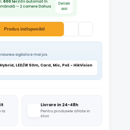
n.
600 lei
intri automat în
Detalii
ămânală — 2 camere Dahua
aici
Produs indisponibil
rsiunea sigilata e mai jos.
ybrid, LED/IR 50m, Card, Mic, PoE - HikVision
it
Livrare in 24-48h
 la
Pentru produsele aflate in
stoc