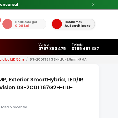
✕
Cosul este gol
Contul meu
0.00 Lei
Autentificare
Vanzari
Tehnic
0767 390 475
0765 487 387
a alba LED 50m
/
DS-2CD1T67G2H-LIU-2.8mm-RMA
P, Exterior SmartHybrid, LED/IR
ikVision DS-2CD1T67G2H-LIU-
e lasă o recenzie