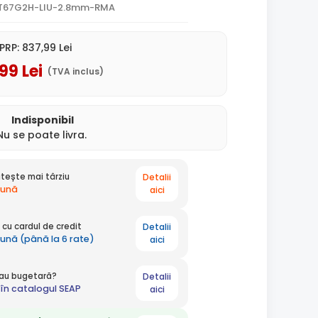
1T67G2H-LIU-2.8mm-RMA
PRP:
837
,99
Lei
,99
Lei
(TVA inclus)
Indisponibil
Nu se poate livra.
Detalii
tește mai târziu
 lună
aici
Detalii
cu cardul de credit
lună (până la 6 rate)
aici
Detalii
 sau bugetară?
în catalogul SEAP
aici