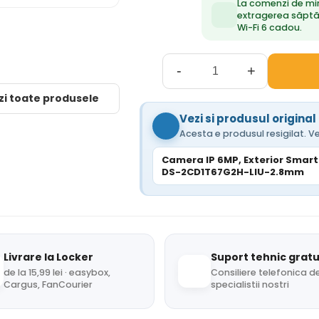
La comenzi de mi
extragerea săpt
Wi-Fi 6 cadou.
-
+
zi toate produsele
Vezi si produsul original
Acesta e produsul resigilat. Ve
Camera IP 6MP, Exterior SmartH
DS-2CD1T67G2H-LIU-2.8mm
Livrare la Locker
Suport tehnic gratu
de la 15,99 lei · easybox,
Consiliere telefonica de
Cargus, FanCourier
specialistii nostri