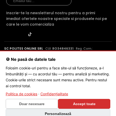
Comparatie detaliata:
HikVision DS-2CE17H0T-IT3F3C vs
HikVision DS-2CE17H0T-IT3FS2 →
·
HikVision DS-
Inscrie-te la newsletterul nostru pentru a primi
2CE17H0T-IT3F3C vs HikVision DS-2CE17H0T-IT5F3C →
·
imediat ofertele noastre speciale si produsele noi pe
HikVision DS-2CE17H0T-IT3F3C vs HikVision DS-
care le vom comercializa
2CE17K0T-LFS 28 →
SC POLITES ONLINE SRL
· CUI:
RO34846331
· Reg. Com.:
J2015001227161
· Capital social: 200 RON · Sediu: Str. Petrache
Poenaru, Nr. 1, Craiova, Jud. Dolj ·
Contactează-ne
·
Service produs
🍪 Ne pasă de datele tale
Folosim cookie-uri pentru a face site-ul să funcționeze, a-l
îmbunătăți și — cu acordul tău — pentru analiză și marketing.
© 2026 SC POLITES ONLINE SRL
Cookie-urile strict necesare sunt mereu active. Pentru restul
ai control total.
Politica de cookies
·
Confidențialitate
Doar necesare
Accept toate
×
Personalizează