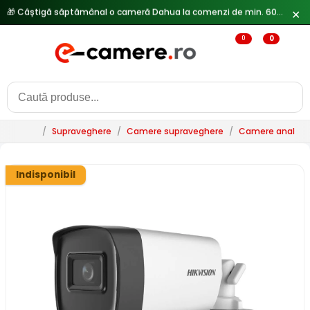
✕
0
0
/
Supraveghere
/
Camere supraveghere
/
Camere analogi
Indisponibil