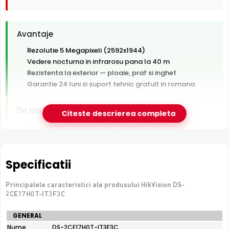
Avantaje
Rezolutie 5 Megapixeli (2592x1944)
Vedere nocturna in infrarosu pana la 40 m
Rezistenta la exterior — ploaie, praf si inghet
Garantie 24 luni si suport tehnic gratuit in romana
De luat in calcul
Citeste descrierea completa
Tehnologie analogica HD — necesita DVR, nu se
conecteaza direct la retea
Specificatii
e-Camere.ro recomanda acest produs pentru:
curtea si exteriorul casei.
Principalele caracteristici ale produsului HikVision DS-
2CE17H0T-IT3F3C
Specificatii
GENERAL
tehnice
Nume
DS-2CE17H0T-IT3F3C