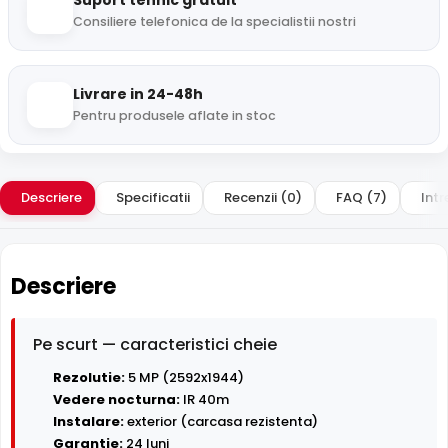
Suport tehnic gratuit
Consiliere telefonica de la specialistii nostri
Livrare in 24-48h
Pentru produsele aflate in stoc
Descriere
Specificatii
Recenzii (0)
FAQ (7)
Intr
Descriere
Pe scurt — caracteristici cheie
Rezolutie:
5 MP (2592x1944)
Vedere nocturna:
IR 40m
Instalare:
exterior (carcasa rezistenta)
Garantie:
24 luni