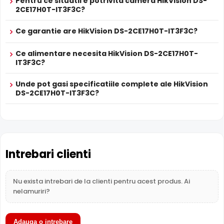
Pentru ce situatii e potrivita camera HikVision DS-
Prospect
HikVision DS-2CE17H0T-IT3F3C
Infrarosu Inteligent
(Smart IR), ce regleaza automat
2CE17H0T-IT3F3C?
tehnic
intensitatea iluminatorului in infrarosu in functie de
distanta obiectului, eliminand riscul de suprasaturare a
Ce garantie are HikVision DS-2CE17H0T-IT3F3C?
* Specificatiile tehnice ale produsului HikVision DS-2CE17H0T-IT3F3C au
imaginii la distante mici.
caracter informativ.
Ce alimentare necesita HikVision DS-2CE17H0T-
IT3F3C?
Unde pot gasi specificatiile complete ale HikVision
DS-2CE17H0T-IT3F3C?
Intrebari clienti
Nu exista intrebari de la clienti pentru acest produs. Ai
nelamuriri?
BLC (Compensare Lumina)
Functia
BLC
(Backlight Compensation) cu care este
Adauga o intrebare