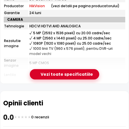
HikVision
Producator
HikVision
(vezi detalii pe pagina producatorului)
DS-
2CE17H0T-
Garantie
24 luni
IT3F3C
CAMERA
Tehnologie
HDCVI HDTVI AHD ANALOGICA
Infrarosu 40m
√ 5 MP (2592 x 1536 pixeli) cu 20.00 cadre/sec
HikVision DS-2CE17H0T-IT3F3C dispune de iluminare
√ 4 MP (2560 x 1440 pixeli) cu 25.00 cadre/sec
infrarosu cu raza de actiune de pana la
40 metri
, oferind
Rezolutie
√ 1080P (1920 x 1080 pixeli) cu 25.00 cadre/sec
imagine
vizibilitate clara pe intuneric total. LED-urile IR sunt
√ 1000 linii TV (960 x 576 pixeli), pentru DVR-uri
invizibile ochiului uman si nu deranjeaza.
model vechi
Senzor
5 MP CMOS
imagine
Fixa
Vezi toate specificatiile
Lentila
Distanta focala: 3.6 mm(80.0°)
Pana la 40 metri (pentru vizualizarea pe timpul
Infrarosu
noptii)
CARCASA
Opinii clienti
Format
Cu picior
Protectie
Exterior
0.0
Material
0 recenzii
Plastic si metal
Carcasa
Temperatura
(-40° ... 60°) Celsius