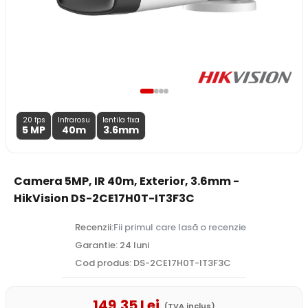
20 fps
Infrarosu
lentila fixa
5 MP
40m
3.6
mm
Camera 5MP, IR 40m, Exterior, 3.6mm -
HikVision DS-2CE17H0T-IT3F3C
Recenzii:
Fii primul care lasă o recenzie
Garantie: 24 luni
Cod produs: DS-2CE17H0T-IT3F3C
149
,35
Lei
(TVA inclus)