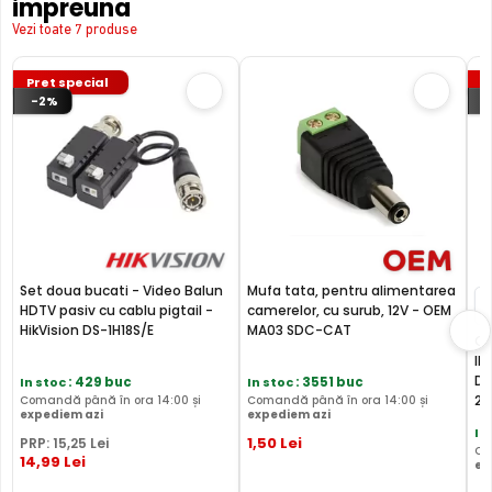
impreuna
Vezi toate 7 produse
Pret special
P
-2%
Set doua bucati - Video Balun
Mufa tata, pentru alimentarea
HDTV pasiv cu cablu pigtail -
camerelor, cu surub, 12V - OEM
HikVision DS-1H18S/E
MA03 SDC-CAT
BLC (Backlight Compensation)
Ca
IR
Do
In stoc
: 429 buc
In stoc
: 3551 buc
Functia BLC (compensarea luminii din spate) cu care este
2C
Comandă până în ora 14:00 și
Comandă până în ora 14:00 și
dotata camera de supraveghere video HIKVISION DS-
expediem azi
expediem azi
In
2CE17H0T-IT3F3C, permite ca obiectele aflate pe un
1
,50
Lei
PRP:
15
,25
Lei
Co
fundal foarte luminos, de exemplu, in dreptul unei ferestre
14
,99
Lei
ex
sau a unei usi de acces, care in mod normal apar foarte