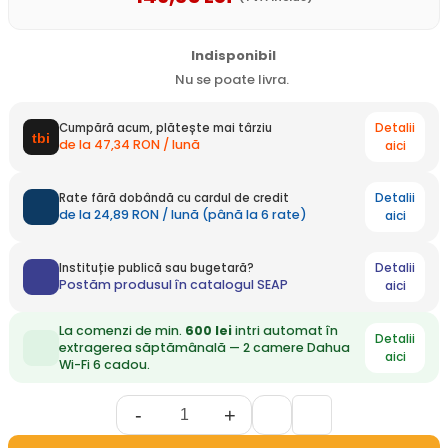
Indisponibil
Nu se poate livra.
Detalii
Cumpără acum, plătește mai târziu
de la 47,34 RON / lună
aici
Detalii
Rate fără dobândă cu cardul de credit
de la 24,89 RON / lună (până la 6 rate)
aici
Detalii
Instituție publică sau bugetară?
Postăm produsul în catalogul SEAP
aici
La comenzi de min.
600 lei
intri automat în
Detalii
extragerea săptămânală — 2 camere Dahua
aici
Wi-Fi 6 cadou.
-
+