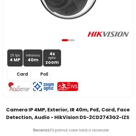
4x
25 fps
Infrarosu
optic
4 MP
40m
zoom
Card
PoE
Camera IP 4MP, Exterior, IR 40m, PoE, Card, Face
Detection, Audio - HikVision DS-2CD2743G2-IZS
Recenzii:
Fii primul care lasă o recenzie