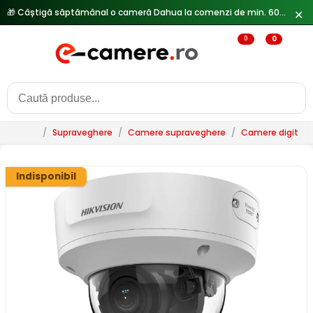
🎁 Câștigă săptămânal o cameră Dahua la comenzi de min. 600 lei —
✕
0
0
/
Supraveghere
/
Camere supraveghere
/
Camere digitale 
Indisponibil