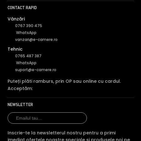
CONTACT RAPID
Vânzări
0767 390 475
WhatsApp
vanzari@e-camere.ro
Tehnic
0765 487 387
WhatsApp
suport@e-camere.ro
Puteți plăti ramburs, prin OP sau online cu cardul.
Acceptăm:
TRUE WDR (Wide Dinamic Range)
Spre deosebire de functia BLC (compensarea luminii din
NEWSLETTER
spate), ambele functii fiind utile atunci cand in zona
exista contrast puternic de iluminare, functia TRUE WDR
oferita de senzorul de imagine al camerei HIKVISION DS-
Inscrie-te la newsletterul nostru pentru a primi
2CD2743G2-IZS, compenseaza atat imaginea din prim
imediat ofertele noastre speciale si produsele noi pe
plan, cat si imaginea de fundal.