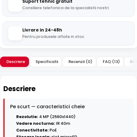
Suport tehnic gratuit
Consiliere telefonica de la specialistii nostri
Livrare in 24-48h
Pentru produsele aflate in stoc
Descriere
Specificatii
Recenzii (0)
FAQ (13)
Int
Descriere
Pe scurt — caracteristici cheie
Rezolutie:
4 MP (2560x1440)
Vedere nocturna:
IR 40m
Conectivitate:
PoE
Stocare locala:
slot microSD