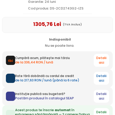
Garantie: 24 luni
Cod produs: DS-2CD2743G2-IZS
1305
,76
Lei
(TVA inclus)
Indisponibil
Nu se poate livra.
Detalii
Cumpără acum, plătește mai târziu
de la 336,44 RON / lună
aici
Detalii
Rate fără dobândă cu cardul de credit
de la 217,63 RON / lună (până la 6 rate)
aici
Detalii
Instituție publică sau bugetară?
Postăm produsul în catalogul SEAP
aici
Acest produs te înscrie
automat
în
Detalii
extragerea săptămânală — 2 camere Dahua