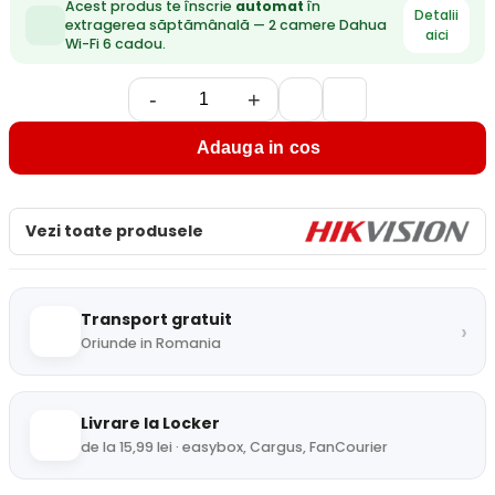
Acest produs te înscrie
automat
în
Detalii
extragerea săptămânală — 2 camere Dahua
aici
Wi-Fi 6 cadou.
-
+
Adauga in cos
Vezi toate produsele
Transport gratuit
›
Oriunde in Romania
Livrare la Locker
de la 15,99 lei · easybox, Cargus, FanCourier