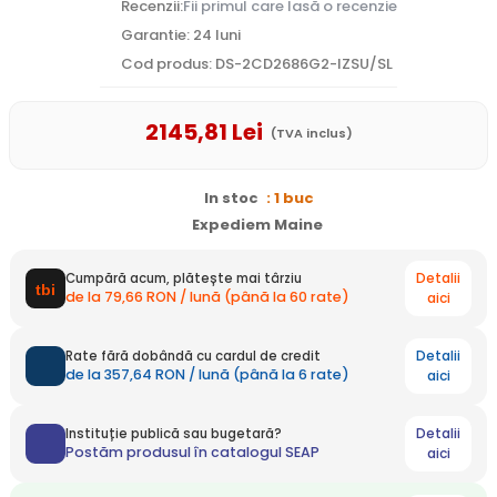
Recenzii:
Fii primul care lasă o recenzie
Garantie: 24 luni
Cod produs: DS-2CD2686G2-IZSU/SL
2145
,81
Lei
(TVA inclus)
In stoc
: 1 buc
Expediem Maine
Detalii
Cumpără acum, plătește mai târziu
de la 79,66 RON / lună (până la 60 rate)
aici
Detalii
Rate fără dobândă cu cardul de credit
de la 357,64 RON / lună (până la 6 rate)
aici
Detalii
Instituție publică sau bugetară?
Postăm produsul în catalogul SEAP
aici