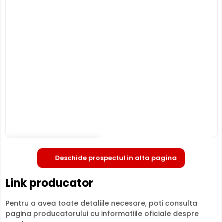
HIKVISION DS-2CD2686G2IZSUSL
este o camera de
supraveghere video digitala IP, ce are o rezolutie maxima
de 8 Megapixeli, oferita de un senzor de imagine 1/1.8"
Progressive Scan CMOS. Camera poate fi instalata
atat in
interior, cat si in exterior
(-30° ... 60° C), avand o
carcasa din metal, de tip "cu picior".
INFRAROSU pana la 60 metri
Poate oferi imagini pe timpul noptii sau in conditii de
iluminare scazuta, de la o distanta de pana la 60 metri,
DS-2CD2686G2IZSUSL fiind dotata cu un iluminator in
infrarosu cu LED-uri IR.
Deschide in fullscreen
Deschide prospectul in alta pagina
Link producator
Pentru a avea toate detaliile necesare, poti consulta
pagina producatorului cu informatiile oficiale despre