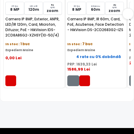
INTRARE ALARMA
5x
4x
Intrarea de alarma cu care este dotata camera, poate fi
25 fps
LED si IR
20 fps
Infrarosu
optic
optic
8 MP
120m
8 MP
60m
zoom
zoom
folosita pentru conectarea unui releu extern (detector
Camera IP 8MP, Exterior, ANPR,
Camera IP 8MP, IR 60m, Card,
Ca
prezenta, contact magnetic, etc), ce poate actiona
LED/IR 120m, Card, Microfon,
PoE, AcuSense, Face Detection
Da
mutarea camerei in anumite preseturi, activarea
Difuzor, PoE - HikVision IDS-
- HikVision DS-2CD2683G2-IZS
Mi
inregistrarii, activarea unei iesiri de alarma sau multe
2CD8A86G2-XZHSY(10-50/4)
2C
altele.
In stoc
: 1 buc
In stoc
: 7 buc
In
Expediem Maine
Expediem Maine
Ex
4 rate cu 0% dobândă
0
,00
Lei
PR
20
PRP:
1639
,33
Lei
1586
,99
Lei