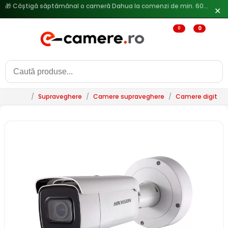
✕
🔥
Reduceri de pana la 25% doar in luna iulie → Vezi ofertele
0
0
/
Supraveghere
/
Camere supraveghere
/
Camere digitale 