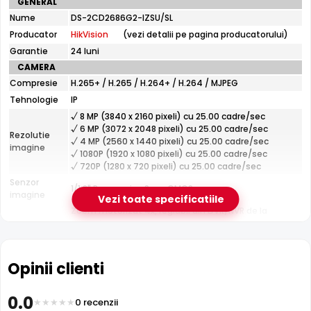
GENERAL
tehnice
Infrarosu 60m
Nume
DS-2CD2686G2-IZSU/SL
HikVision
HikVision DS-2CD2686G2-IZSU/SL dispune de iluminare
Producator
HikVision
(vezi detalii pe pagina producatorului)
DS-
infrarosu cu raza de actiune de pana la
60 metri
, oferind
2CD2686G2-
Garantie
24 luni
vizibilitate clara pe intuneric total. LED-urile IR sunt
IZSU/SL
CAMERA
invizibile ochiului uman si nu deranjeaza.
Compresie
H.265+ / H.265 / H.264+ / H.264 / MJPEG
Tehnologie
IP
√ 8 MP (3840 x 2160 pixeli) cu 25.00 cadre/sec
√ 6 MP (3072 x 2048 pixeli) cu 25.00 cadre/sec
Rezolutie
√ 4 MP (2560 x 1440 pixeli) cu 25.00 cadre/sec
imagine
√ 1080P (1920 x 1080 pixeli) cu 25.00 cadre/sec
√ 720P (1280 x 720 pixeli) cu 25.00 cadre/sec
Senzor
1/1.8" Progressive Scan CMOS
imagine
Vezi toate specificatiile
Zoom motorizat 4x, reglabil din DVR/NVR de la
Lentila
distanta
Distanta focala: 2.8 - 12.0 mm (108.0° - 46.0°)
Pana la 60 metri (pentru vizualizarea pe timpul
Infrarosu
Opinii clienti
noptii)
CARCASA
Format
Cu picior
0.0
0 recenzii
Filtru IR Mecanic (ICR)