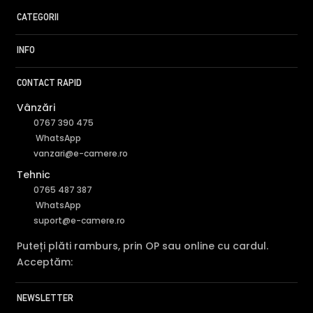
CATEGORII
INFO
FILTRU IR MECANIC (ICR / IR Cut Fillter)
CONTACT RAPID
Camera HIKVISION DS-2CD2686G2IZSUSL are un filtru IR
Vânzări
Mecanic autoretractabil ce filtreaza lumina in infrarosu
0767 390 475
pe timpul zilei, pentru a evita anumitele defecte de
WhatsApp
afisare a culorilor, iar pe timpul noptii acesta este retras
vanzari@e-camere.ro
pentru a permite luminii in infrarosu sa treaca,
Tehnic
imbunatatind vizibilitatea camerei in modul alb/negru.
0765 487 387
WhatsApp
suport@e-camere.ro
Puteți plăti ramburs, prin OP sau online cu cardul.
Acceptăm:
NEWSLETTER