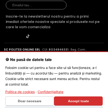
Inscrie-te la newsletterul nostru pentru a primi
imediat ofertele noastre speciale si produsele noi pe
care le vom comercializa
TRUE WDR (Wide Dinamic Range)
Spre deosebire de functia BLC (compensarea luminii din
SC POLITES ONLINE SRL
· CUI:
RO34846331
· Reg. Com.:
spate), ambele functii fiind utile atunci cand in zona
J2015001227161
· Capital social: 200 RON · Sediu: Str. Petrache
exista contrast puternic de iluminare, functia TRUE WDR
Poenaru, Nr. 1, Craiova, Jud. Dolj ·
Contactează-ne
·
Service produs
🍪 Ne pasă de datele tale
oferita de senzorul de imagine al camerei HIKVISION DS-
2CD2686G2IZSUSL, compenseaza atat imaginea din prim
Folosim cookie-uri pentru a face site-ul să funcționeze, a-l
plan, cat si imaginea de fundal.
îmbunătăți și — cu acordul tău — pentru analiză și marketing.
© 2026 SC POLITES ONLINE SRL
Cookie-urile strict necesare sunt mereu active. Pentru restul
In plus, fata de functia D-WDR (Digital Wide Dinamic
ai control total.
Range), care este o functie software, care imbunatateste
Politica de cookies
·
Confidențialitate
imaginea in aceleasi conditii, functia True WDR care in
mod normal apar foarte intunecate, sa fie vizibile, insa
Doar necesare
Accept toate
fundalul devine suprasaturat (foarte alb).