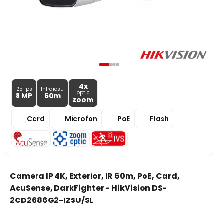
4x
25 fps
Infrarosu
optic
8 MP
60m
zoom
Card
Microfon
PoE
Flash
Camera IP 4K, Exterior, IR 60m, PoE, Card,
AcuSense, DarkFighter - HikVision DS-
2CD2686G2-IZSU/SL