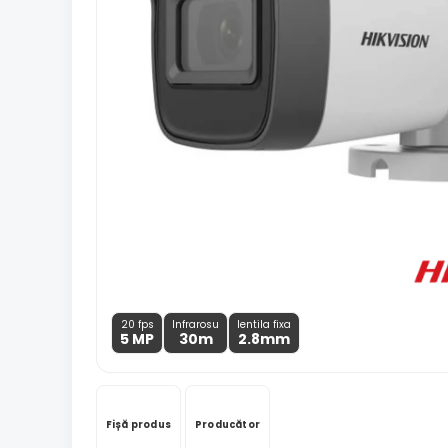
20 fps
Infrarosu
lentila fixa
5 MP
30m
2.8
mm
Fișă produs
Producător