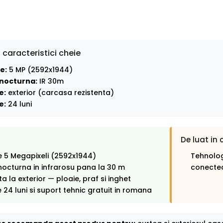
 caracteristici cheie
e:
5 MP (2592x1944)
nocturna:
IR 30m
e:
exterior (carcasa rezistenta)
e:
24 luni
De luat in 
e 5 Megapixeli (2592x1944)
Tehnolog
octurna in infrarosu pana la 30 m
conectea
ta la exterior — ploaie, praf si inghet
 24 luni si suport tehnic gratuit in romana