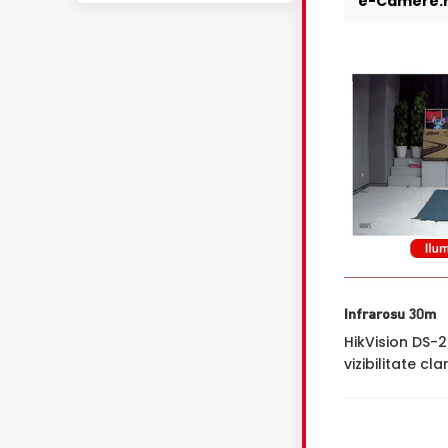
e-Camere.r
Infrarosu 30m
HikVision DS-
vizibilitate cl