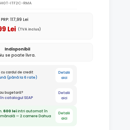
6H0T-ITF2C-RMA
PRP:
117
,99
Lei
99
Lei
(TVA inclus)
Indisponibil
Nu se poate livra.
Detalii
cu cardul de credit
lună (până la 6 rate)
aici
Detalii
 sau bugetară?
în catalogul SEAP
aici
n.
600 lei
intri automat în
Detalii
ămânală — 2 camere Dahua
aici