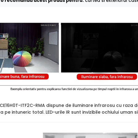
o recomanda acest produs pentru:
curtea si exteriorul case
2CE16H0T-ITF2C-RMA dispune de iluminare infrarosu cu raza 
ara pe intuneric total. LED-urile IR sunt invizibile ochiului uman 