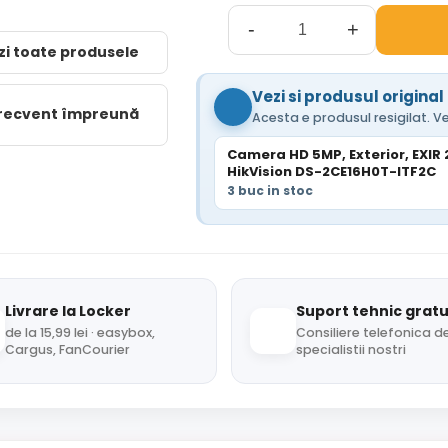
-
+
zi toate produsele
Vezi si produsul original
frecvent împreună
Acesta e produsul resigilat. Ve
Camera HD 5MP, Exterior, EXIR 2
HikVision DS-2CE16H0T-ITF2C
3 buc in stoc
Livrare la Locker
Suport tehnic gratu
de la 15,99 lei · easybox,
Consiliere telefonica de
Cargus, FanCourier
specialistii nostri