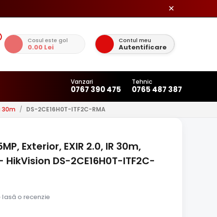
✕
Cosul este gol
Contul meu
0.00 Lei
Autentificare
Vanzari
Tehnic
0767 390 475
0765 487 387
u 30m
/
DS-2CE16H0T-ITF2C-RMA
, Exterior, EXIR 2.0, IR 30m,
 - HikVision DS-2CE16H0T-ITF2C-
e lasă o recenzie