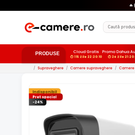
Cloud Gratis
Promo Dahua A
PRODUSE
⏱ 115 Zile 22:20:09
⏱ 24 Zile 21:20
/
Supraveghere
/
Camere supraveghere
/
Camere 
Indisponibil
Pret special
-24%