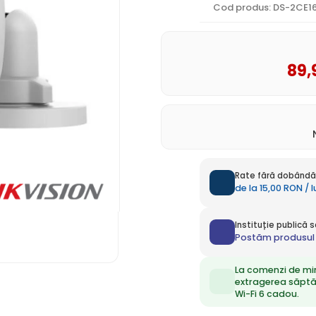
Cod produs: DS-2CE1
89
,
Rate fără dobândă 
de la 15,00 RON / 
Instituție publică
Postăm produsul 
La comenzi de mi
extragerea săpt
Wi-Fi 6 cadou.