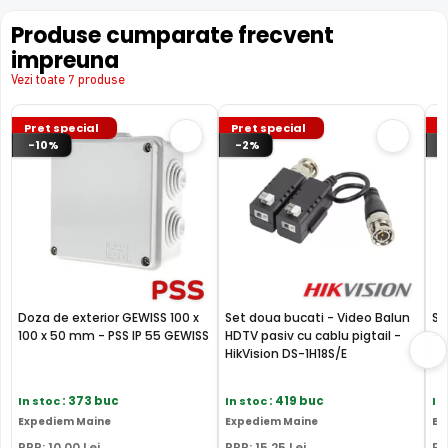
imbunatatind vizibilitatea camerei in modul alb/negru.
Produse cumparate frecvent
impreuna
Vezi toate 7 produse
Pret special
Pret special
P
-10%
-2%
Doza de exterior GEWISS 100 x
Set doua bucati - Video Balun
Su
100 x 50 mm - PSS IP 55 GEWISS
HDTV pasiv cu cablu pigtail -
- 
HikVision DS-1H18S/E
In stoc
: 373 buc
In stoc
: 419 buc
In
Expediem Maine
Expediem Maine
Ex
BLC (Backlight Compensation)
PRP:
10
,00
Lei
PRP:
15
,25
Lei
PR