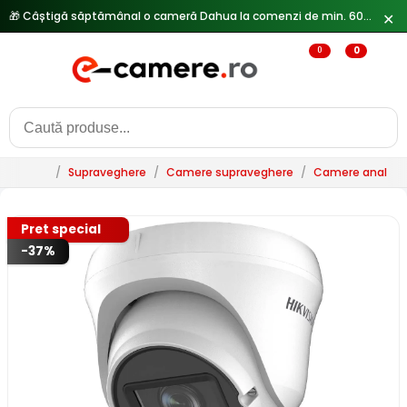
🎁 Câștigă săptămânal o cameră Dahua la comenzi de min. 600 lei —
✕
0
0
/
Supraveghere
/
Camere supraveghere
/
Camere analogi
Pret special
-37%