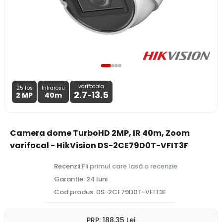
varifocala
25 fps
Infrarosu
2.7
13.5
2 MP
40m
-
Camera dome TurboHD 2MP, IR 40m, Zoom
varifocal - HikVision DS-2CE79D0T-VFIT3F
Recenzii:
Fii primul care lasă o recenzie
Garantie: 24 luni
Cod produs: DS-2CE79D0T-VFIT3F
PRP:
188
,35
Lei