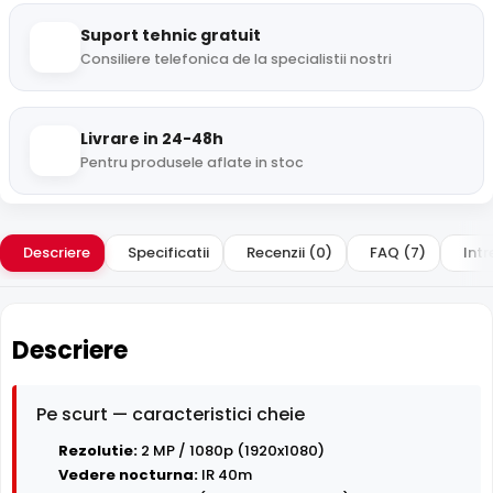
Suport tehnic gratuit
Consiliere telefonica de la specialistii nostri
Livrare in 24-48h
Pentru produsele aflate in stoc
Descriere
Specificatii
Recenzii (0)
FAQ (7)
Intr
Descriere
Pe scurt — caracteristici cheie
Rezolutie:
2 MP / 1080p (1920x1080)
Vedere nocturna:
IR 40m