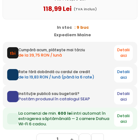
118
,99
Lei
(TVA inclus)
In stoc
: 9 buc
Expediem Maine
Detalii
Cumpără acum, plătește mai târziu
de la 39,75 RON / lună
aici
Detalii
Rate fără dobândă cu cardul de credit
de la 19,83 RON / lună (până la 6 rate)
aici
Detalii
Instituție publică sau bugetară?
Postăm produsul în catalogul SEAP
aici
La comenzi de min.
600 lei
intri automat în
Detalii
extragerea săptămânală — 2 camere Dahua
aici
Wi-Fi 6 cadou.
-
+