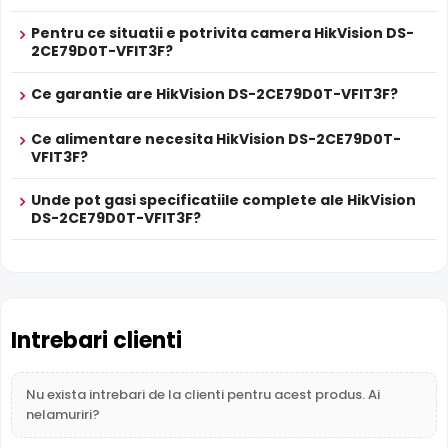
HikVision DS-2CE79D0T-VFIT3F este dotata cu functia
Pentru ce situatii e potrivita camera HikVision DS-
Infrarosu Inteligent
(Smart IR), ce regleaza automat
2CE79D0T-VFIT3F?
intensitatea iluminatorului in infrarosu in functie de
distanta obiectului, eliminand riscul de suprasaturare a
Ce garantie are HikVision DS-2CE79D0T-VFIT3F?
imaginii la distante mici.
Ce alimentare necesita HikVision DS-2CE79D0T-
VFIT3F?
Unde pot gasi specificatiile complete ale HikVision
DS-2CE79D0T-VFIT3F?
Intrebari clienti
Nu exista intrebari de la clienti pentru acest produs. Ai
nelamuriri?