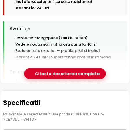
Instalare:
exterior (carcasa rezistenta)
Garantie:
24 luni
Avantaje
Rezolutie 2 Megapixeli (Full HD 1080p)
Vedere nocturna in infrarosu pana la 40 m
Rezistenta la exterior — ploaie, praf si inghet
Garantie 24 luni si suport tehnic gratuit in romana
De luat in calcul
Citeste descrierea completa
Tehnologie analogica HD — necesita DVR, nu se
conecteaza direct la retea
Specificatii
e-Camere.ro recomanda acest produs pentru:
curtea si exteriorul casei.
Principalele caracteristici ale produsului HikVision DS-
2CE79D0T-VFIT3F