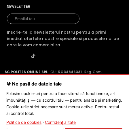
Garantie
24 luni
24 luni
2
NEWSLETTER
Audio
—
mic
Comparatie detaliata:
HikVision DS-2CE79D0T-VFIT3F vs
Inscrie-te la newsletterul nostru pentru a primi
HikVision DS-2CE50DF3T-VPLSZE(2.8-12MM) →
·
imediat ofertele noastre speciale si produsele noi pe
HikVision DS-2CE79D0T-VFIT3F vs HikVision DS-
care le vom comercializa
2CE76D0T-ITPF2C →
·
HikVision DS-2CE79D0T-VFIT3F vs
HikVision DS-2CE56D0T-IRF →
SC POLITES ONLINE SRL
· CUI:
RO34846331
· Reg. Com.:
J2015001227161
· Capital social: 200 RON · Sediu: Str. Petrache
Poenaru, Nr. 1, Craiova, Jud. Dolj ·
Contactează-ne
·
Service produs
🍪 Ne pasă de datele tale
Folosim cookie-uri pentru a face site-ul să funcționeze, a-l
îmbunătăți și — cu acordul tău — pentru analiză și marketing.
© 2026 SC POLITES ONLINE SRL
Cookie-urile strict necesare sunt mereu active. Pentru restul
ai control total.
Politica de cookies
·
Confidențialitate