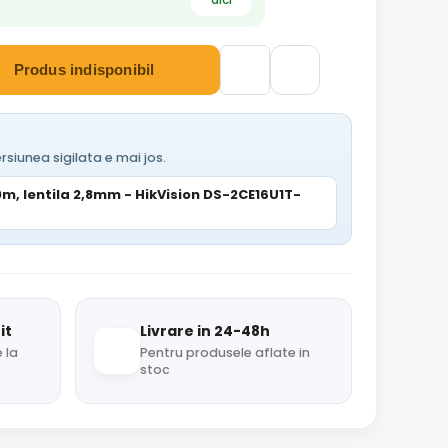
Produs indisponibil
rsiunea sigilata e mai jos.
0m, lentila 2,8mm - HikVision DS-2CE16U1T-
it
Livrare in 24-48h
 la
Pentru produsele aflate in
stoc