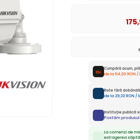
175
Cumpără acum, plă
de la 54,00 RON /
Rate fără dobândă 
de la 29,33 RON / 
Instituție publică
Postăm produsul 
La comenzi de mi
extragerea săpt