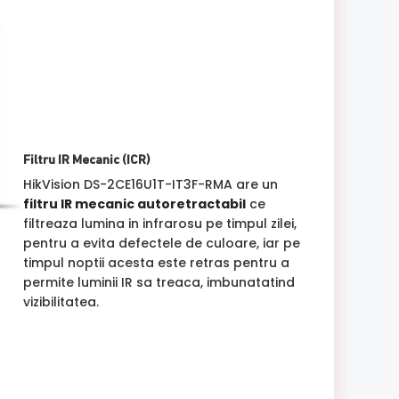
Filtru IR Mecanic (ICR)
HikVision DS-2CE16U1T-IT3F-RMA are un
filtru IR mecanic autoretractabil
ce
filtreaza lumina in infrarosu pe timpul zilei,
pentru a evita defectele de culoare, iar pe
timpul noptii acesta este retras pentru a
permite luminii IR sa treaca, imbunatatind
vizibilitatea.