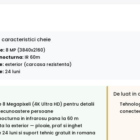
 caracteristici cheie
e:
8 MP (3840x2160)
nocturna:
IR 60m
e:
exterior (carcasa rezistenta)
e:
24 luni
De luat in 
e 8 Megapixeli (4K Ultra HD) pentru detalii
Tehnolog
 recunoastere persoane
conectea
octurna in infrarosu pana la 60 m
ta la exterior — ploaie, praf si inghet
 24 luni si suport tehnic gratuit in romana