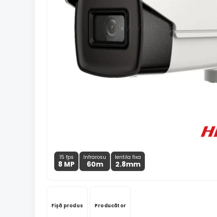
15 fps
Infrarosu
lentila fixa
8 MP
60m
2.8
mm
Fișă produs
Producător