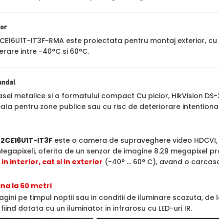
ior
2CE16U1T-IT3F-RMA este proiectata pentru montaj exterior, c
erare intre -40°C si 60°C.
andal
sei metalice si a formatului compact Cu picior, HikVision DS
ala pentru zone publice sau cu risc de deteriorare intentiona
-2CE16U1T-IT3F
este o camera de supraveghere video HDCVI, H
egapixeli, oferita de un senzor de imagine 8.29 megapixel 
in interior, cat si in exterior
(-40° ... 60° C), avand o carcasa 
na la 60 metri
agini pe timpul noptii sau in conditii de iluminare scazuta, de
fiind dotata cu un iluminator in infrarosu cu LED-uri IR.