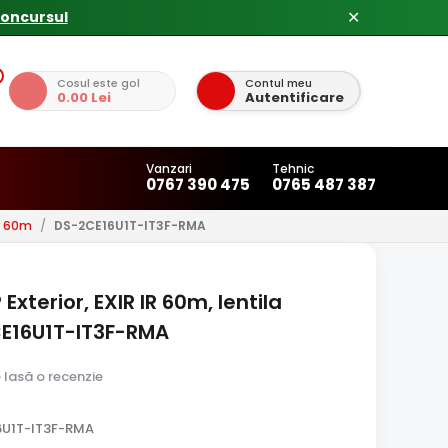
concursul
✕
Cosul este gol
Contul meu
0.00 Lei
Autentificare
Vanzari
Tehnic
0767 390 475
0765 487 387
u 60m
/
DS-2CE16U1T-IT3F-RMA
terior, EXIR IR 60m, lentila
CE16U1T-IT3F-RMA
e lasă o recenzie
6U1T-IT3F-RMA