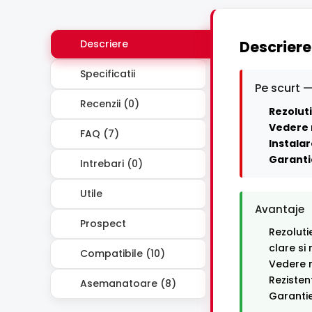
Descriere
Descriere
Specificatii
Pe scurt —
Recenzii (0)
Rezoluti
Vedere 
FAQ (7)
Instalar
Garanti
Intrebari (0)
Utile
Avantaje
Prospect
Rezoluti
clare si
Compatibile (10)
Vedere n
Rezisten
Asemanatoare (8)
Garantie