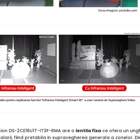
sion DS-2CE16U1T-IT3F-RMA are o
lentila fixa
ce ofera un unghi 
larii, fiind pretabila in supravegherea generala a zonelor. D