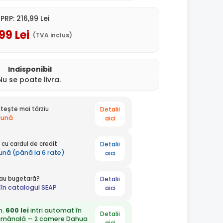
PRP:
216
,99
Lei
,99
Lei
(TVA inclus)
Indisponibil
Nu se poate livra.
Detalii
tește mai târziu
 lună
aici
Detalii
cu cardul de credit
lună (până la 6 rate)
aici
Detalii
 sau bugetară?
în catalogul SEAP
aici
n.
600 lei
intri automat în
Detalii
ămânală — 2 camere Dahua
aici