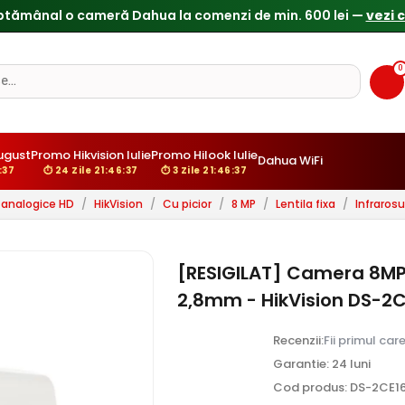
ptămânal o cameră Dahua la comenzi de min. 600 lei —
vezi 
0
ugust
Promo Hikvision Iulie
Promo Hilook Iulie
Dahua WiFi
:36
⏱ 24 Zile 21:46:36
⏱ 3 Zile 21:46:36
analogice HD
/
HikVision
/
Cu picior
/
8 MP
/
Lentila fixa
/
Infraros
[RESIGILAT] Camera 8MP Ex
2,8mm - HikVision DS-2
Recenzii:
Fii primul car
Garantie: 24 luni
Cod produs: DS-2CE1