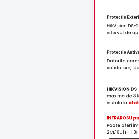
Protectie Exter
HikVision DS-
interval de op
Protectie Antiv
Datorita carca
vandalism, ide
HIKVISION DS
maxima de 8 M
instalata
atat 
INFRAROSU pa
Poate oferi im
2CE16U1T-IT3F 