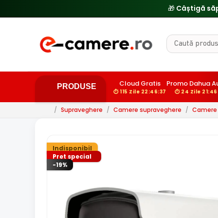
🎁 Câștigă să
Cloud Gratis
Promo Dahua A
PRODUSE
⏱ 115 Zile 22:46:36
⏱ 24 Zile 21:46
/
Supraveghere
/
Camere supraveghere
/
Camere 
Indisponibil
Pret special
-19%