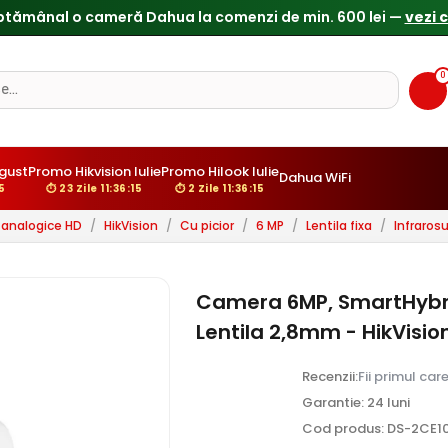
ptămânal o cameră Dahua la comenzi de min. 600 lei —
vezi 
0
gust
Promo Hikvision Iulie
Promo Hilook Iulie
Dahua WiFi
14
⏱ 23 Zile 11:36:14
⏱ 2 Zile 11:36:14
analogice HD
/
HikVision
/
Cu picior
/
6 MP
/
Lentila fixa
/
Infraros
Camera 6MP, SmartHybrid
Lentila 2,8mm - HikVisi
Recenzii:
Fii primul car
Garantie: 24 luni
Cod produs: DS-2CE1