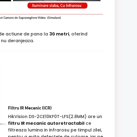
 de actiune de pana la
30 metri
, oferind
si nu deranjeaza.
Filtru IR Mecanic (ICR)
HikVision DS-2CE10KF0T-LFS(2.8MM) are un
filtru IR mecanic autoretractabil
ce
filtreaza lumina in infrarosu pe timpul zilei,
pentru a evita defectele de culoare, iar pe