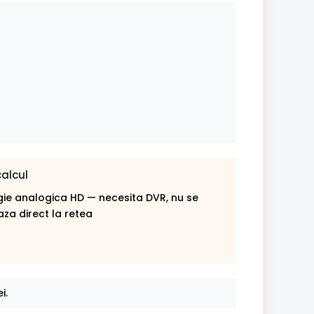
calcul
ie analogica HD — necesita DVR, nu se
za direct la retea
i.