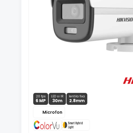
20 fps
LED si IR
lentila fixa
6 MP
30m
2.8
mm
Microfon