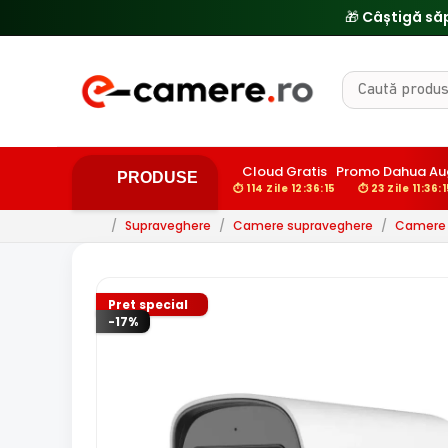
🎁 Câștigă să
Cloud Gratis
Promo Dahua Au
PRODUSE
⏱ 114 Zile 12:36:14
⏱ 23 Zile 11:36:
/
Supraveghere
/
Camere supraveghere
/
Camere 
Pret special
-17%