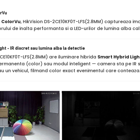
orVu
a
ColorVu
, HikVision DS-2CE10KF0T-LFS(2.8MM) captureaza imagini
rului de inalta performanta si a LED-urilor de lumina alba ca
ht - IR discret sau lumina alba la detectie
2CE10KF0T-LFS(2.8MM) are iluminare hibrida
Smart Hybrid Ligh
ermanenta (color) sau modul inteligent — camera sta pe IR 
u un vehicul, filmand color exact evenimentul care conteaza