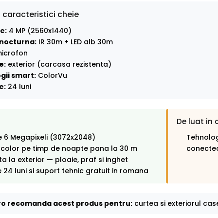
 caracteristici cheie
e:
4 MP (2560x1440)
nocturna:
IR 30m + LED alb 30m
icrofon
e:
exterior (carcasa rezistenta)
gii smart:
ColorVu
e:
24 luni
De luat in 
e 6 Megapixeli (3072x2048)
Tehnolog
 color pe timp de noapte pana la 30 m
conectea
ta la exterior — ploaie, praf si inghet
 24 luni si suport tehnic gratuit in romana
o recomanda acest produs pentru:
curtea si exteriorul case