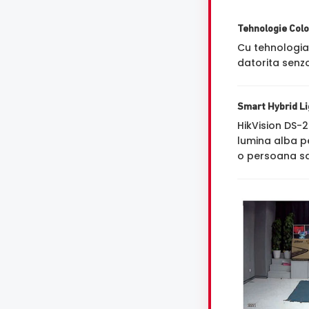
Tehnologie Col
Cu tehnologi
datorita senzo
Smart Hybrid Lig
HikVision DS-
lumina alba p
o persoana sa