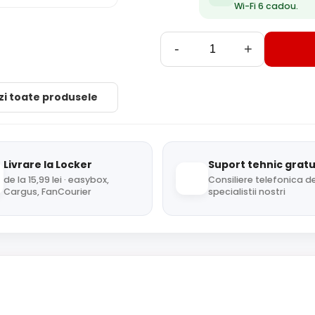
Wi-Fi 6 cadou.
-
+
zi toate produsele
Livrare la Locker
Suport tehnic gratu
de la 15,99 lei · easybox,
Consiliere telefonica de
Cargus, FanCourier
specialistii nostri