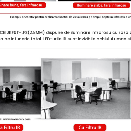
2CE10KF0T-LFS(2.8MM) dispune de iluminare infrarosu cu raza
ara pe intuneric total. LED-urile IR sunt invizibile ochiului uman 