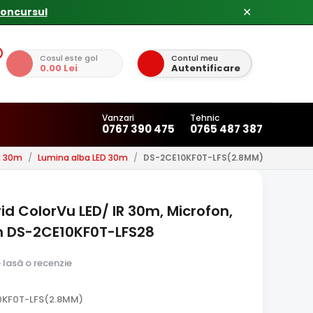
concursul
✕
Cosul este gol
Contul meu
0.00 Lei
Autentificare
Vanzari
Tehnic
0767 390 475
0765 487 387
u 30m
/
Lumina alba LED 30m
/
DS-2CE10KF0T-LFS(2.8MM)
 ColorVu LED/ IR 30m, Microfon,
on DS-2CE10KF0T-LFS28
e lasă o recenzie
0KF0T-LFS(2.8MM)