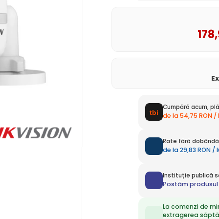
178
E
Cumpără acum, plă
de la 54,75 RON /
Rate fără dobândă 
de la 29,83 RON / 
Instituție publică
Postăm produsul 
La comenzi de mi
extragerea săpt