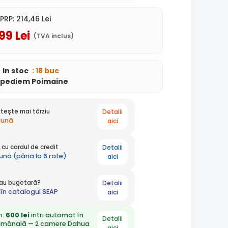
PRP:
214
,46
Lei
,99
Lei
(TVA inclus)
In stoc
: 18 buc
xpediem Poimaine
Detalii
tește mai târziu
 lună
aici
Detalii
cu cardul de credit
lună (până la 6 rate)
aici
Detalii
 sau bugetară?
în catalogul SEAP
aici
n.
600 lei
intri automat în
Detalii
ămânală — 2 camere Dahua
aici