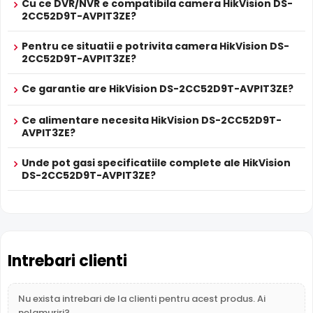
Cu ce DVR/NVR e compatibila camera HikVision DS-
HikVision DS-2CC52D9T-AVPIT3ZE este dotata cu functia
2CC52D9T-AVPIT3ZE?
Infrarosu Inteligent
(Smart IR), ce regleaza automat
intensitatea iluminatorului in infrarosu in functie de
Pentru ce situatii e potrivita camera HikVision DS-
2CC52D9T-AVPIT3ZE?
distanta obiectului, eliminand riscul de suprasaturare a
imaginii la distante mici.
Ce garantie are HikVision DS-2CC52D9T-AVPIT3ZE?
Microfon Incorporat
Ce alimentare necesita HikVision DS-2CC52D9T-
HikVision DS-2CC52D9T-AVPIT3ZE dispune de
microfon
AVPIT3ZE?
incorporat
care permite inregistrarea audio in timp real.
Sunetul se sincronizeaza cu imaginea video, utila pentru
Unde pot gasi specificatiile complete ale HikVision
verificarea evenimentelor si conversatiilor din zona
DS-2CC52D9T-AVPIT3ZE?
monitorizata.
True WDR
Functia
TRUE WDR
oferita de senzorul de imagine al
Intrebari clienti
camerei HikVision DS-2CC52D9T-AVPIT3ZE, compenseaza
atat imaginea din prim plan, cat si imaginea de fundal, in
zone cu contrast puternic de iluminare, oferind detalii
Nu exista intrebari de la clienti pentru acest produs. Ai
clare pe intreaga scena.
nelamuriri?