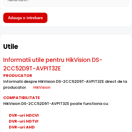
Adauga o intrebare
Utile
Informatii utile pentru HikVision DS-
2CC52D9T-AVPIT3ZE
PRODUCATOR
Informatii despre HikVision DS-2CC52D9T-AVPIT3ZE direct de la
producator.
HikVision
Intrari Audio
COMPATIBILITATE
Camera HikVision DS-2CC52D9T-AVPIT3ZE are intrari
HikVision DS-2CC52D9T-AVPIT3ZE poate functiona cu:
audio, la care puteti conecta microfoane, permitand
supravegherea audio de la distanta, de pe PC sau chiar
DVR-uri HDCVI
telefonul mobil.
DVR-uri HDTVI
DVR-uri AHD