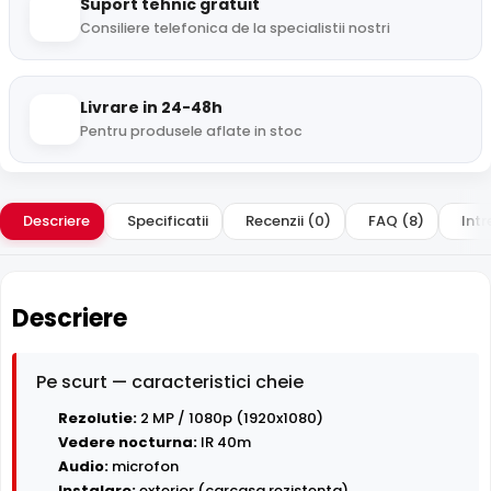
Suport tehnic gratuit
Consiliere telefonica de la specialistii nostri
Livrare in 24-48h
Pentru produsele aflate in stoc
Descriere
Specificatii
Recenzii (0)
FAQ (8)
Intr
Descriere
Pe scurt — caracteristici cheie
Rezolutie:
2 MP / 1080p (1920x1080)
Vedere nocturna:
IR 40m
Audio:
microfon
Instalare:
exterior (carcasa rezistenta)