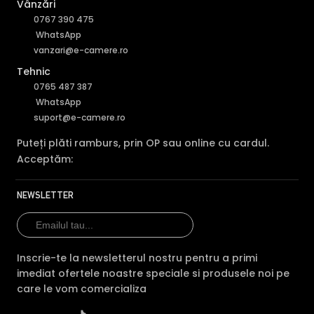
Vânzări
pe timpul zilei, pentru a evita anumitele defecte de
0767 390 475
afisare a culorilor, iar pe timpul noptii acesta este retras
WhatsApp
pentru a permite luminii in infrarosu sa treaca,
vanzari@e-camere.ro
imbunatatind vizibilitatea camerei in modul alb/negru.
Tehnic
0765 487 387
WhatsApp
suport@e-camere.ro
Puteți plăti ramburs, prin OP sau online cu cardul.
Acceptăm:
NEWSLETTER
Inscrie-te la newsletterul nostru pentru a primi
imediat ofertele noastre speciale si produsele noi pe
care le vom comercializa
TRUE WDR (Wide Dinamic Range)