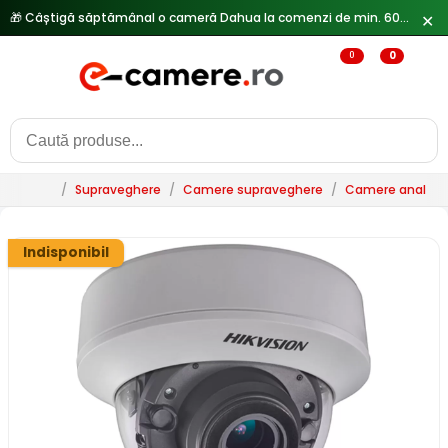
🎁 Câștigă săptămânal o cameră Dahua la comenzi de min. 600 lei —
✕
0
0
/
Supraveghere
/
Camere supraveghere
/
Camere analogi
Indisponibil