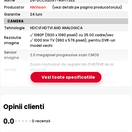
Nume
DS-2CC52D9T-AVPIT3ZE
HikVision
Producator
HikVision
(vezi detalii pe pagina producatorului)
DS-
2CC52D9T-
Garantie
24 luni
AVPIT3ZE
CAMERA
Tehnologie
HDCVI HDTVI AHD ANALOGICA
√ 1080P (1920 x 1080 pixeli) cu 25.00 cadre/sec
Infrarosu 40m
Rezolutie
√ 1000 linii TV (960 x 576 pixeli), pentru DVR-uri
HikVision DS-2CC52D9T-AVPIT3ZE dispune de iluminare
imagine
model vechi
infrarosu cu raza de actiune de pana la
40 metri
, oferind
Senzor
2.0 megapixel progressive scan CMOS
vizibilitate clara pe intuneric total. LED-urile IR sunt
imagine
invizibile ochiului uman si nu deranjeaza.
Zoom motorizat 4x, reglabil din DVR/NVR de la
Lentila
distanta
Distanta focala: 2.8 - 12.0 mm (32.1° - 98.0°)
Vezi toate specificatiile
Pana la 40 metri (pentru vizualizarea pe timpul
Infrarosu
noptii)
CARCASA
Format
Dome
Opinii clienti
Protectie
Exterior
Material
Metal
0.0
Carcasa
0 recenzii
Temperatura
(-40° ... 60°) Celsius