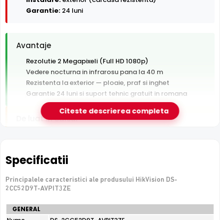
Garantie:
24 luni
Avantaje
Rezolutie 2 Megapixeli (Full HD 1080p)
Vedere nocturna in infrarosu pana la 40 m
Rezistenta la exterior — ploaie, praf si inghet
Garantie 24 luni si suport tehnic gratuit in romana
Citeste descrierea completa
De luat in calcul
Tehnologie analogica HD — necesita DVR, nu se
conecteaza direct la retea
Specificatii
e-Camere.ro recomanda acest produs pentru:
Principalele caracteristici ale produsului HikVision DS-
curtea si exteriorul casei.
2CC52D9T-AVPIT3ZE
Specificatii
GENERAL
tehnice