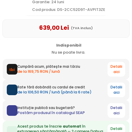
Garantie: 24 luni
Cod produs: DS-2CC52D9T-AVPIT3ZE
639
,00
Lei
(TVA inclus)
Indisponibil
Nu se poate livra.
Detalii
Cumpără acum, plătește mai târziu
de la 169,75 RON / lună
aici
Detalii
Rate fără dobândă cu cardul de credit
de la 106,50 RON / lună (până la 6 rate)
aici
Detalii
Instituție publică sau bugetară?
Postăm produsul în catalogul SEAP
aici
Acest produs te înscrie
automat
în
Detalii
extragerea săptămânală — 2 camere Dahua