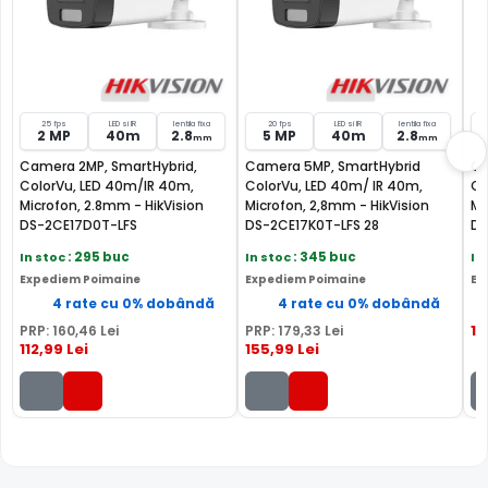
Vedere
IR 40m + LED
IR 4
LED 40m
noaptea
40m
40m
HDCVI HDTVI
HDCV
HDCVI HDTVI AHD
Tehnologie
AHD
AHD
25 fps
LED si IR
lentila fixa
20 fps
LED si IR
lentila fixa
ANALOGICA
2 MP
40m
2.8
5 MP
40m
2.8
ANALOGICA
ANA
mm
mm
Camera 2MP, SmartHybrid,
Camera 5MP, SmartHybrid
Ca
Garantie
24 luni
24 luni
24 lu
ColorVu, LED 40m/IR 40m,
ColorVu, LED 40m/ IR 40m,
Co
Microfon, 2.8mm - HikVision
Microfon, 2,8mm - HikVision
Mi
Audio
—
mic
mic
DS-2CE17D0T-LFS
DS-2CE17K0T-LFS 28
DS
In stoc
: 295 buc
In stoc
: 345 buc
In
Comparatie detaliata:
HikVision DS-2CE12DF3T-F28 vs
Expediem Poimaine
Expediem Poimaine
Ex
HikVision DS-2CE17D0T-LFS →
·
HikVision DS-
4 rate cu 0% dobândă
4 rate cu 0% dobândă
2CE12DF3T-F28 vs HikVision DS-2CE17K0T-LFS 28 →
·
15
PRP:
160
,46
Lei
PRP:
179
,33
Lei
HikVision DS-2CE12DF3T-F28 vs HikVision DS-2CE17K0T-
112
,99
Lei
155
,99
Lei
LFS 36 →