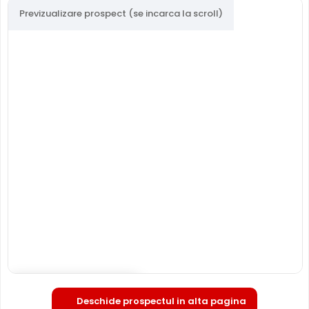
Previzualizare prospect (se incarca la scroll)
TRUE WDR (Wide Dinamic Range)
Spre deosebire de functia BLC (compensarea luminii din
spate), ambele functii fiind utile atunci cand in zona
exista contrast puternic de iluminare, functia TRUE WDR
oferita de senzorul de imagine al camerei HIKVISION DS-
2CE12DF3T-F28, compenseaza atat imaginea din prim
plan, cat si imaginea de fundal.
In plus, fata de functia D-WDR (Digital Wide Dinamic
Range), care este o functie software, care imbunatateste
Deschide in fullscreen
Deschide prospectul in alta pagina
imaginea in aceleasi conditii, functia True WDR care in