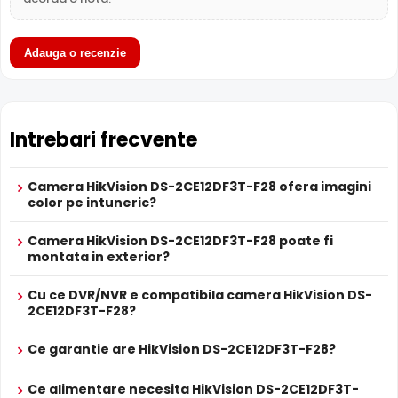
Functia
TRUE WDR
oferita de senzorul de imagine al
Microfon
Nu
camerei HikVision DS-2CE12DF3T-F28, compenseaza atat
LPR
Nu
imaginea din prim plan, cat si imaginea de fundal, in zone
Adauga o recenzie
ALIMENTARE
cu contrast puternic de iluminare, oferind detalii clare pe
12V DC / 4.2 W
intreaga scena.
Alimentare
Sursa de alimentare NU este inclusa
Alimentare
Nu
POC
Intrebari frecvente
PROSPECT PRODUCATOR
Prospect
HikVision DS-2CE12DF3T-F28
tehnic
Camera HikVision DS-2CE12DF3T-F28 ofera imagini
color pe intuneric?
* Specificatiile tehnice ale produsului HikVision DS-2CE12DF3T-F28 au
caracter informativ.
Camera HikVision DS-2CE12DF3T-F28 poate fi
montata in exterior?
Cu ce DVR/NVR e compatibila camera HikVision DS-
2CE12DF3T-F28?
Ce garantie are HikVision DS-2CE12DF3T-F28?
Lentila Fixa
Ce alimentare necesita HikVision DS-2CE12DF3T-
Camera HikVision DS-2CE12DF3T-F28 are o
lentila fixa
ce