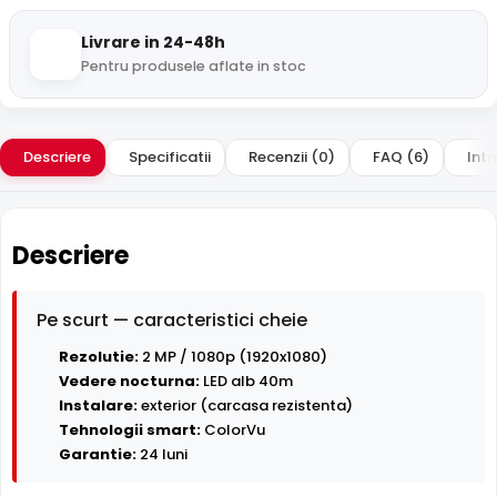
Livrare in 24-48h
Pentru produsele aflate in stoc
Descriere
Specificatii
Recenzii (0)
FAQ (6)
Intr
Descriere
Pe scurt — caracteristici cheie
Rezolutie:
2 MP / 1080p (1920x1080)
Vedere nocturna:
LED alb 40m
Instalare:
exterior (carcasa rezistenta)
Tehnologii smart:
ColorVu
Garantie:
24 luni