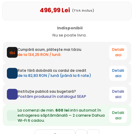
496
,99
Lei
(TVA inclus)
Indisponibil
Nu se poate livra.
Detalii
Cumpără acum, plătește mai târziu
de la 134,25 RON / lună
aici
Detalii
Rate fără dobândă cu cardul de credit
de la 82,83 RON / lună (până la 6 rate)
aici
Detalii
Instituție publică sau bugetară?
Postăm produsul în catalogul SEAP
aici
La comenzi de min.
600 lei
intri automat în
Detalii
extragerea săptămânală — 2 camere Dahua
aici
Wi-Fi 6 cadou.