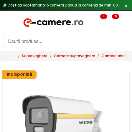
🎁 Câștigă săptămânal o cameră Dahua la comenzi de min. 600 lei —
✕
0
0
/
Supraveghere
/
Camere supraveghere
/
Camere analogi
Indisponibil