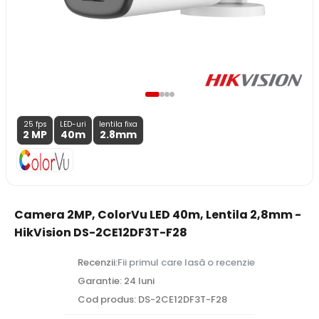
25 fps
LED-uri
lentila fixa
2 MP
40m
2.8
mm
Camera 2MP, ColorVu LED 40m, Lentila 2,8mm -
HikVision DS-2CE12DF3T-F28
Recenzii:
Fii primul care lasă o recenzie
Garantie: 24 luni
Cod produs: DS-2CE12DF3T-F28