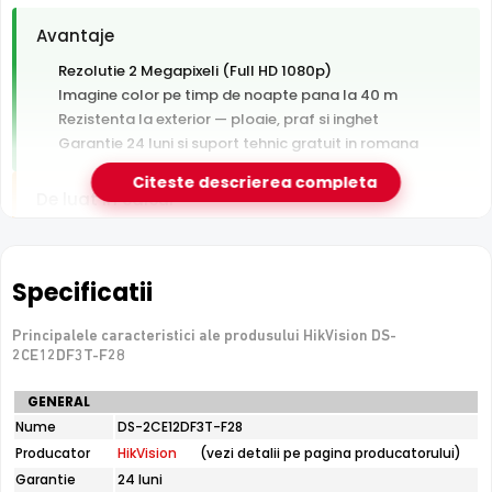
Avantaje
Rezolutie 2 Megapixeli (Full HD 1080p)
Imagine color pe timp de noapte pana la 40 m
Rezistenta la exterior — ploaie, praf si inghet
Garantie 24 luni si suport tehnic gratuit in romana
Citeste descrierea completa
De luat in calcul
Tehnologie analogica HD — necesita DVR, nu se
conecteaza direct la retea
Specificatii
e-Camere.ro recomanda acest produs pentru:
Principalele caracteristici ale produsului HikVision DS-
curtea si exteriorul casei.
2CE12DF3T-F28
Specificatii
GENERAL
tehnice
Nume
DS-2CE12DF3T-F28
Tehnologie ColorVu
HikVision
Producator
HikVision
(vezi detalii pe pagina producatorului)
Cu tehnologia
ColorVu
, HikVision DS-2CE12DF3T-F28
DS-
2CE12DF3T-
captureaza imagini vivide, color, chiar si in intuneric total,
Garantie
24 luni