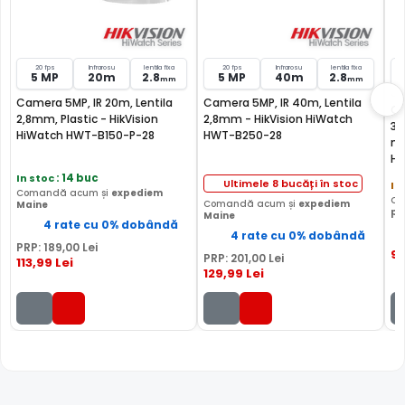
20 fps
Infrarosu
lentila fixa
20 fps
Infrarosu
lentila fixa
5 MP
20m
2.8
5 MP
40m
2.8
mm
mm
Camera 5MP, IR 20m, Lentila
Camera 5MP, IR 40m, Lentila
Ca
2,8mm, Plastic - HikVision
2,8mm - HikVision HiWatch
30
HiWatch HWT-B150-P-28
HWT-B250-28
moto
Hi
In stoc
: 14 buc
Ultimele 8 bucăți în stoc
In
Comandă acum și
expediem
TRUE WDR (Wide Dinamic Range)
Co
Comandă acum și
expediem
Maine
po
Maine
Spre deosebire de functia BLC (compensarea luminii din
4 rate cu 0% dobândă
4 rate cu 0% dobândă
spate), ambele functii fiind utile atunci cand in zona
PRP:
189
,00
Lei
9
exista contrast puternic de iluminare, functia TRUE WDR
PRP:
201
,00
Lei
113
,99
Lei
129
,99
Lei
oferita de senzorul de imagine al camerei HIKVISION
HIWATCH HWI-B149HA(2.8MM), compenseaza atat
imaginea din prim plan, cat si imaginea de fundal.
In plus, fata de functia D-WDR (Digital Wide Dinamic
Range), care este o functie software, care imbunatateste
imaginea in aceleasi conditii, functia True WDR care in