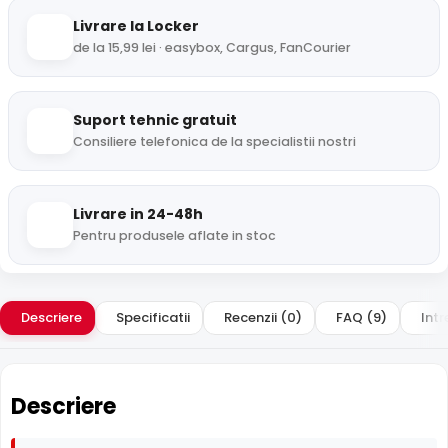
Livrare la Locker
de la 15,99 lei · easybox, Cargus, FanCourier
Suport tehnic gratuit
Consiliere telefonica de la specialistii nostri
Livrare in 24-48h
Pentru produsele aflate in stoc
Descriere
Specificatii
Recenzii (0)
FAQ (9)
Intr
Descriere