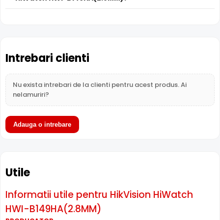
Intrebari clienti
Nu exista intrebari de la clienti pentru acest produs. Ai
nelamuriri?
Adauga o intrebare
Alimentare PoE
HikVision HiWatch HWI-B149HA(2.8MM) suporta
alimentare
Power over Ethernet (PoE)
, primind atat date
cat si alimentare prin acelasi cablu de retea. Simplifica
Utile
instalarea semnificativ, eliminand necesitatea unui cablu
de alimentare separat.
Informatii utile pentru HikVision HiWatch
HWI-B149HA(2.8MM)
Lentila Fixa