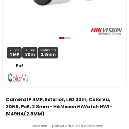
20 fps
LED-uri
lentila fixa
4 MP
30m
2.8
mm
PoE
Camera IP 4MP, Exterior, LED 30m, ColorVu,
3DNR, PoE, 2.8mm - HikVision HiWatch HWI-
B149HA(2.8MM)
Recenzii:
Fii primul care lasă o recenzie