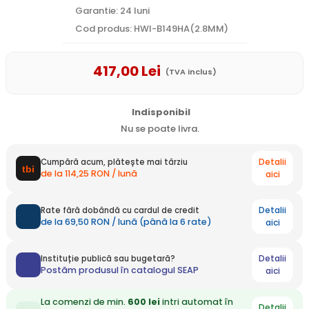
Garantie: 24 luni
Cod produs: HWI-B149HA(2.8MM)
417
,00
Lei
(TVA inclus)
Indisponibil
Nu se poate livra.
Detalii
Cumpără acum, plătește mai târziu
de la 114,25 RON / lună
aici
Detalii
Rate fără dobândă cu cardul de credit
de la 69,50 RON / lună (până la 6 rate)
aici
Detalii
Instituție publică sau bugetară?
Postăm produsul în catalogul SEAP
aici
La comenzi de min.
600 lei
intri automat în
Detalii