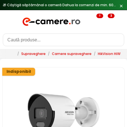
✕
🔥
Reduceri de pana la 25% doar in luna iulie → Vezi ofertele
3
0
/
Supraveghere
/
Camere supraveghere
/
HikVision HiWatc
Indisponibil