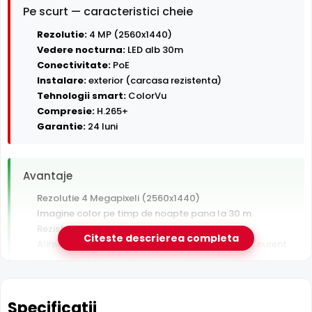
Pe scurt — caracteristici cheie
Rezolutie:
4 MP (2560x1440)
Vedere nocturna:
LED alb 30m
Conectivitate:
PoE
Instalare:
exterior (carcasa rezistenta)
Tehnologii smart:
ColorVu
Compresie:
H.265+
Garantie:
24 luni
Avantaje
Rezolutie 4 Megapixeli (2560x1440)
Imagine color pe timp de noapte pana la 30 m
Rezistenta la exterior — ploaie, praf si inghet
Citeste descrierea completa
Alimentare PoE — un singur cablu pentru date si curent
Garantie 24 luni si suport tehnic gratuit in romana
De luat in calcul
Specificatii