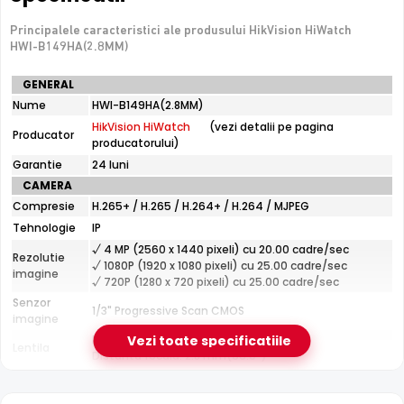
Nu are slot de card — inregistrarea necesita un NVR sau
server
Principalele caracteristici ale produsului HikVision HiWatch
Fara microfon/difuzor — nu inregistreaza audio
HWI-B149HA(2.8MM)
Specificatii
GENERAL
tehnice
Nume
e-Camere.ro recomanda acest produs pentru:
HWI-B149HA(2.8MM)
HikVision
curtea si exteriorul casei; instalari profesionale cu
HikVision HiWatch
(vezi detalii pe pagina
HiWatch
Producator
producatorului)
HWI-
cablare UTP structurata.
B149HA(2.8MM)
Garantie
24 luni
CAMERA
Compresie
H.265+ / H.265 / H.264+ / H.264 / MJPEG
Tehnologie ColorVu
Tehnologie
IP
Cu tehnologia
ColorVu
, HikVision HiWatch HWI-
B149HA(2.8MM) captureaza imagini vivide, color, chiar si in
√ 4 MP (2560 x 1440 pixeli) cu 20.00 cadre/sec
Rezolutie
√ 1080P (1920 x 1080 pixeli) cu 25.00 cadre/sec
intuneric total, datorita senzorului de inalta performanta
imagine
√ 720P (1280 x 720 pixeli) cu 25.00 cadre/sec
si a LED-urilor de lumina alba calda.
Senzor
1/3" Progressive Scan CMOS
imagine
Fixa
Vezi toate specificatiile
Lentila
Distanta focala: 2.8 mm(96.0°)
Lumina alba
30 m
LED