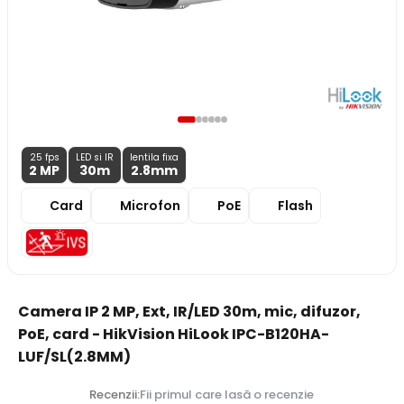
25 fps
LED si IR
lentila fixa
2 MP
30m
2.8
mm
Card
Microfon
PoE
Flash
Camera IP 2 MP, Ext, IR/LED 30m, mic, difuzor,
PoE, card - HikVision HiLook IPC-B120HA-
LUF/SL(2.8MM)
Recenzii:
Fii primul care lasă o recenzie