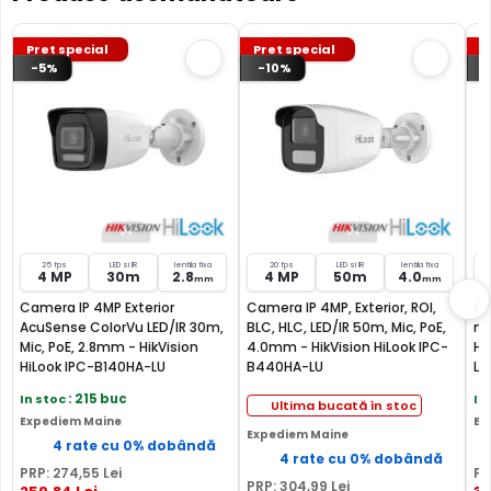
puteti inregistra si pe un card de memorie, deoarece IPC-
B120HA-LUF/SL(2.8MM) permite instalarea unui asemenea
Pret special
Pret special
P
card (neinclus).
-5%
-10%
MICROFON INCLUS
Puteti supraveghea atat video, dar si audio zona
acoperita de aceasta camera, fiind dotata cu un
microfon incorporat, ajutand la identificarea unor
zgomote suspecte, fara a fi nevoie sa va deplasati in
locatia respectiva, eliminand astfel un pericol destul de
mare.
25 fps
LED si IR
lentila fixa
20 fps
LED si IR
lentila fixa
4 MP
30m
2.8
4 MP
50m
4.0
mm
mm
Camera IP 4MP Exterior
Camera IP 4MP, Exterior, ROI,
Ca
AcuSense ColorVu LED/IR 30m,
BLC, HLC, LED/IR 50m, Mic, PoE,
mi
Mic, PoE, 2.8mm - HikVision
4.0mm - HikVision HiLook IPC-
Hi
HiLook IPC-B140HA-LU
B440HA-LU
LU
In stoc
: 215 buc
In
Ultima bucată în stoc
Expediem Maine
Ex
Expediem Maine
4 rate cu 0% dobândă
4 rate cu 0% dobândă
PRP:
274
,55
Lei
PR
PRP:
304
,99
Lei