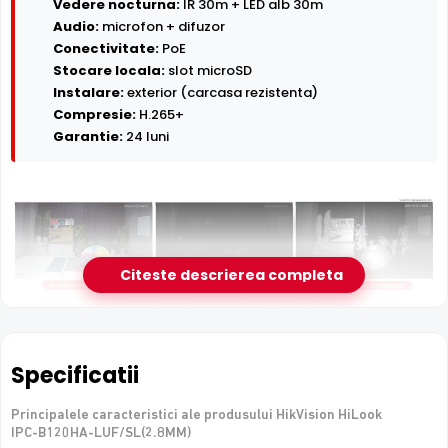
Vedere nocturna:
IR 30m + LED alb 30m
Audio:
microfon + difuzor
Conectivitate:
PoE
Stocare locala:
slot microSD
Instalare:
exterior (carcasa rezistenta)
Compresie:
H.265+
Garantie:
24 luni
Citeste descrierea completa
Infrarosu 30m
HikVision HiLook IPC-B120HA-LUF/SL(2.8MM) dispune de
Specificatii
iluminare infrarosu cu raza de actiune de pana la
30
metri
, oferind vizibilitate clara pe intuneric total. LED-urile
IR sunt invizibile ochiului uman si nu deranjeaza.
Principalele caracteristici ale produsului HikVision HiLook
IPC-B120HA-LUF/SL(2.8MM)