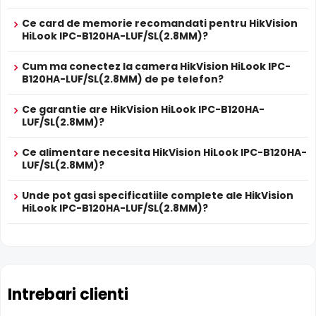
utila pentru verificarea evenimentelor si conversatiilor din
zona monitorizata.
Ce card de memorie recomandati pentru HikVision
HiLook IPC-B120HA-LUF/SL(2.8MM)?
Difuzor Incorporat
Cum ma conectez la camera HikVision HiLook IPC-
Cu difuzor incorporat, HikVision HiLook IPC-B120HA-
B120HA-LUF/SL(2.8MM) de pe telefon?
LUF/SL(2.8MM) permite comunicare bidirectionala: puteti
avertiza intrusii, comunica cu vizitatorii sau emite mesaje
Ce garantie are HikVision HiLook IPC-B120HA-
presetate direct prin camera.
LUF/SL(2.8MM)?
Ce alimentare necesita HikVision HiLook IPC-B120HA-
Alimentare PoE
LUF/SL(2.8MM)?
HikVision HiLook IPC-B120HA-LUF/SL(2.8MM) suporta
alimentare
Power over Ethernet (PoE)
, primind atat date
Unde pot gasi specificatiile complete ale HikVision
cat si alimentare prin acelasi cablu de retea. Simplifica
HiLook IPC-B120HA-LUF/SL(2.8MM)?
instalarea semnificativ, eliminand necesitatea unui cablu
de alimentare separat.
Inregistrare pe Card
Intrebari clienti
HikVision HiLook IPC-B120HA-LUF/SL(2.8MM) dispune de
slot card microSD
incorporat, permitand inregistrarea