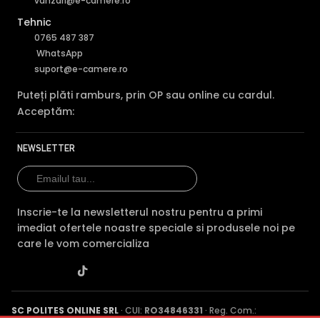
vanzari@e-camere.ro
Tehnic
0765 487 387
WhatsApp
suport@e-camere.ro
Puteți plăti ramburs, prin OP sau online cu cardul.
Acceptăm:
NEWSLETTER
Inscrie-te la newsletterul nostru pentru a primi
imediat ofertele noastre speciale si produsele noi pe
BLC (Backlight Compensation)
care le vom comercializa
Functia BLC (compensarea luminii din spate) cu care este
dotata camera de supraveghere video HIKVISION HILOOK
IPC-B120HA-LUF/SL(2.8MM), permite ca obiectele aflate pe
SC POLITES ONLINE SRL
· CUI:
RO34846331
· Reg. Com.:
un fundal foarte luminos, de exemplu, in dreptul unei