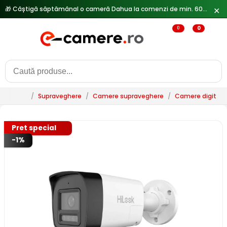
🎁 Câștigă săptămânal o cameră Dahua la comenzi de min. 600 lei —
✕
0
0
/
Supraveghere
/
Camere supraveghere
/
Camere digitale 
Pret special
-1%