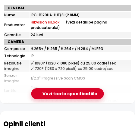
Specificatii
GENERAL
tehnice
Nume
IPC-B120HA-LUF/SL(2.8MM)
HikVision
HikVision HiLook
(vezi detalii pe pagina
HiLook
Producator
producatorului)
IPC-
B120HA-
Garantie
24 luni
LUF/SL(2.8MM)
CAMERA
Compresie
H.265+ / H.265 / H.264+ / H.264 / MJPEG
Tehnologie
IP
Rezolutie
√ 1080P (1920 x 1080 pixeli) cu 25.00 cadre/sec
imagine
√ 720P (1280 x 720 pixeli) cu 25.00 cadre/sec
Senzor
1/2.9" Progressive Scan CMOS
imagine
Fixa
Lentila
Filtru IR Mecanic (ICR)
Distanta focala: 2.8 mm(103.0°)
Vezi toate specificatiile
HikVision HiLook IPC-B120HA-LUF/SL(2.8MM) are un
filtru IR
Pana la 30 metri (pentru vizualizarea pe timpul
Infrarosu
mecanic autoretractabil
ce filtreaza lumina in infrarosu
noptii)
pe timpul zilei, pentru a evita defectele de culoare, iar pe
CARCASA
timpul noptii acesta este retras pentru a permite luminii IR
Format
Cu picior
Opinii clienti
sa treaca, imbunatatind vizibilitatea.
Protectie
Exterior
Material