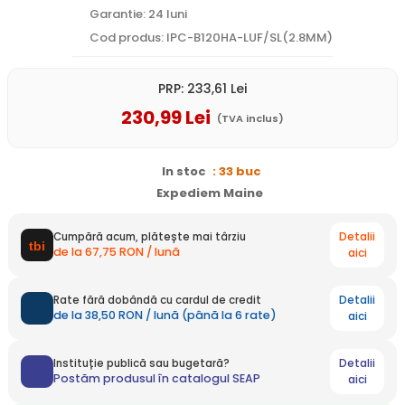
Garantie: 24 luni
Cod produs: IPC-B120HA-LUF/SL(2.8MM)
PRP:
233
,61
Lei
230
,99
Lei
(TVA inclus)
In stoc
: 33 buc
Expediem Maine
Detalii
Cumpără acum, plătește mai târziu
de la 67,75 RON / lună
aici
Detalii
Rate fără dobândă cu cardul de credit
de la 38,50 RON / lună (până la 6 rate)
aici
Detalii
Instituție publică sau bugetară?
Postăm produsul în catalogul SEAP
aici