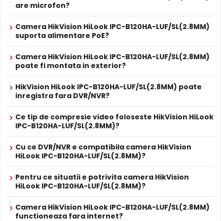
mecanic (ICR), infrarosu inteligent (Smart IR).
are microfon?
ALIMENTARE
Camera HikVision HiLook IPC-B120HA-LUF/SL(2.8MM)
12V DC / 9 W
Alimentare
suporta alimentare PoE?
Sursa de alimentare NU este inclusa
Da
Alimentare
Se poate alimenta printr-un singur cablu UTP/FTP din
Camera HikVision HiLook IPC-B120HA-LUF/SL(2.8MM)
POE
NVR sau Switch POE
poate fi montata in exterior?
PROSPECT PRODUCATOR
HikVision HiLook IPC-B120HA-LUF/SL(2.8MM) poate
Prospect
HikVision HiLook IPC-B120HA-LUF/SL(2.8MM)
inregistra fara DVR/NVR?
tehnic
BLC (Compensare Lumina)
Functia
BLC
(Backlight Compensation) cu care este
Ce tip de compresie video foloseste HikVision HiLook
* Specificatiile tehnice ale produsului HikVision HiLook IPC-B120HA-
dotata camera HikVision HiLook IPC-B120HA-
IPC-B120HA-LUF/SL(2.8MM)?
LUF/SL(2.8MM) au caracter informativ.
LUF/SL(2.8MM), permite ca obiectele aflate pe un fundal
foarte luminos (de exemplu, in dreptul unei ferestre sau a
Cu ce DVR/NVR e compatibila camera HikVision
unei usi de acces) sa fie vizibile.
HiLook IPC-B120HA-LUF/SL(2.8MM)?
Pentru ce situatii e potrivita camera HikVision
Microfon Incorporat
HiLook IPC-B120HA-LUF/SL(2.8MM)?
HikVision HiLook IPC-B120HA-LUF/SL(2.8MM) dispune de
microfon incorporat
care permite inregistrarea audio in
Camera HikVision HiLook IPC-B120HA-LUF/SL(2.8MM)
timp real. Sunetul se sincronizeaza cu imaginea video,
functioneaza fara internet?